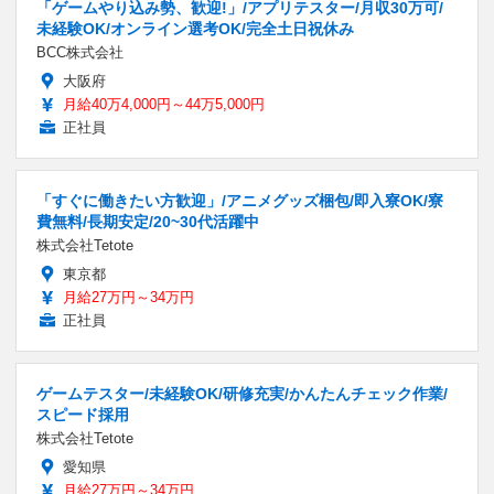
「ゲームやり込み勢、歓迎!」/アプリテスター/月収30万可/
未経験OK/オンライン選考OK/完全土日祝休み
BCC株式会社
大阪府
月給40万4,000円～44万5,000円
正社員
「すぐに働きたい方歓迎」/アニメグッズ梱包/即入寮OK/寮
費無料/長期安定/20~30代活躍中
株式会社Tetote
東京都
月給27万円～34万円
正社員
ゲームテスター/未経験OK/研修充実/かんたんチェック作業/
スピード採用
株式会社Tetote
愛知県
月給27万円～34万円