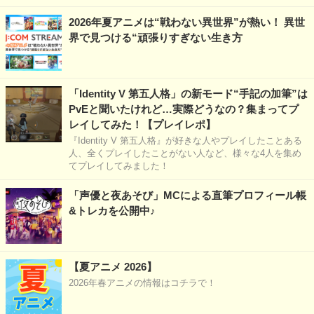
2026年夏アニメは“戦わない異世界”が熱い！ 異世
界で見つける“頑張りすぎない生き方
「Identity V 第五人格」の新モード“手記の加筆”は
PvEと聞いたけれど…実際どうなの？集まってプ
レイしてみた！【プレイレポ】
『Identity V 第五人格』が好きな人やプレイしたことある
人、全くプレイしたことがない人など、様々な4人を集め
てプレイしてみました！
「声優と夜あそび」MCによる直筆プロフィール帳
&トレカを公開中♪
【夏アニメ 2026】
2026年春アニメの情報はコチラで！