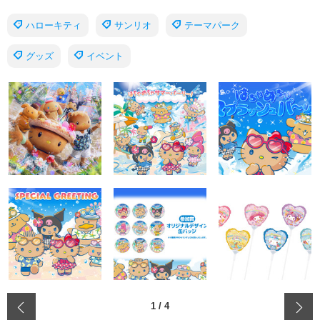
ハローキティ
サンリオ
テーマパーク
グッズ
イベント
‹
1
/
4