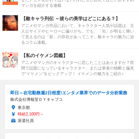
マンガを紹介する連載
【敵キャラ列伝 ～彼らの美学はどこにある？】
アニメやマンガ作品において、キャラクター人気や話題は、主
人公サイドやヒーローに偏りがち。でも、「光」が明るく輝い
て見えるのは「影」の存在があってこそ。敵キャラの魅力に迫
るコラム連載。
【私のイケメン図鑑】
アニメやマンガのキャラクターに恋したことはありますか？世
間で話題になっているキャラクター、または筆者の独断と偏見
で“イケメン”をピックアップ！ イケメンの魅力をご紹介♪
即日～在宅勤務週2日程度!エンタメ業界でのデータ分析業務
株式会社博報堂ＤＹキャプコ
東京都
時給2,100円～
派遣社員