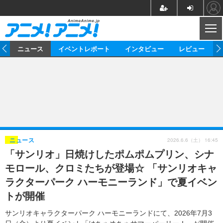
CL
ム
ニュース
イベントレポート
インタビュー
レビュー
ニュース
アニメ
映画/ドラマ
イベントレポート
マンガ
ノベル
アニメ
映画
インタビュー
音楽
声優
ライブ
舞台
スタッフ
声優
レビュー
2026.6.6（土） 16:45
ニュース
「サンリオ」日焼けしたポムポムプリン、シナ
ゲーム
グッズ
海外イベント
ビジネス
俳優・タレント
アーティスト
アニメ
実写
動画
モロール、クロミたちが登場☆ 「サンリオキャ
イベント
海外
ビジネス
書評
イベント
アニメ
映画/ドラマ
連載・コラム
ラクターパーク ハーモニーランド」で夏イベン
トが開催
ゲーム
座談会
アニメ！アニメ！TV
ABEMA Cafe
サンリオキャラクターパーク ハーモニーランドにて、2026年7月3