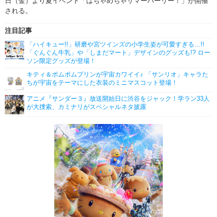
日（金）より夏イベント「はちゃめちゃサマーパーリー！」が開催
される。
注目記事
「ハイキュー!!」研磨や宮ツインズの小学生姿が可愛すぎる…!!
「ぐんぐん牛乳」や「しまだマート」デザインのグッズも!? ロー
ソン限定グッズが登場！
キティ＆ポムポムプリンが宇宙カワイイ♪ 「サンリオ」キャラた
ちが宇宙をテーマにした衣装のミニマスコット登場！
アニメ『サンダー３』放送開始日に渋谷をジャック！学ラン33人
が大捜索、カミナリがスペシャルネタ披露