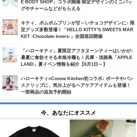
E BODY SHOP」コラボ開催 限定デザインのミニバッ
グやチャームなどがもらえる
キティ、ポムポムプリンが甘～いチョコデザインに♪ 限
定グッズ多数登場！「HELLO KITTY’S SWEETS MAR
KET -Chocolate lovers-」全国巡回開催
「ハローキティ」夏限定アフタヌーンティーはいかが♪
暑夏に食欲そそる本格冷麺も！兵庫・淡路島「APPLE
LAND」夏イベン情報を紹介【6月1日～】
ハローキティ×Cosme Kitchen初コラボ♪ ポーチやバン
スクリップに、気分上がるヘアケアアイテムも登場！
一部商品の追加予約開始
今、あなたにオススメ