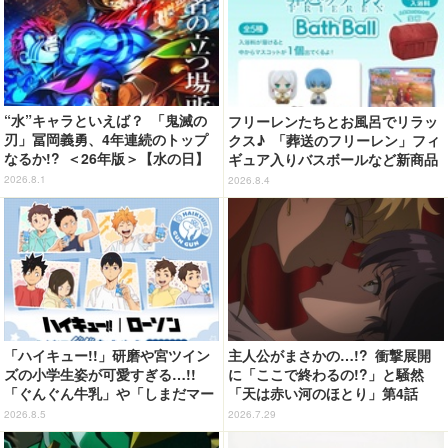
“水”キャラといえば？ 「鬼滅の
フリーレンたちとお風呂でリラッ
刃」冨岡義勇、4年連続のトップ
クス♪ 「葬送のフリーレン」フィ
なるか!? ＜26年版＞【水の日】
ギュア入りバスボールなど新商品
が登場！ ミミックに食べられた
2026.8.1
2026.8.4
フリーレンも
「ハイキュー!!」研磨や宮ツイン
主人公がまさかの…!? 衝撃展開
ズの小学生姿が可愛すぎる…!!
に「ここで終わるの!?」と騒然
「ぐんぐん牛乳」や「しまだマー
「天は赤い河のほとり」第4話
ト」デザインのグッズも!? ロー
【ネタバレあり反応まとめ】
2026.8.5
2026.7.29
ソン限定グッズが登場！