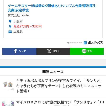
ゲームテスター/未経験OK/研修あり/シンプル作業/福利厚生
充実/安定環境
株式会社Tetote
大阪府
月給27万円～33万円
正社員
Sponsored by
シェア
ポスト
送る
関連ニュース
キティ＆ポムポムプリンが宇宙カワイイ♪ 「サンリオ」
キャラたちが宇宙をテーマにした衣装のミニマスコッ
ト登場！
マイメロ＆クロミが“森の妖精”に♪ 「サンリオ」×「TH