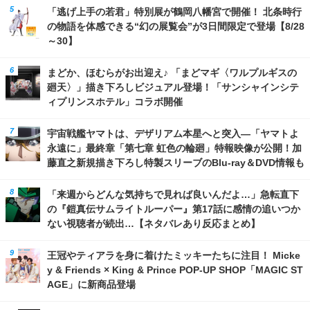
「逃げ上手の若君」特別展が鶴岡八幡宮で開催！ 北条時行
の物語を体感できる“幻の展覧会”が3日間限定で登場【8/28
～30】
まどか、ほむらがお出迎え♪ 「まどマギ〈ワルプルギスの
廻天〉」描き下ろしビジュアル登場！「サンシャインシテ
ィプリンスホテル」コラボ開催
宇宙戦艦ヤマトは、デザリアム本星へと突入―「ヤマトよ
永遠に」最終章「第七章 虹色の輪廻」特報映像が公開！加
藤直之新規描き下ろし特製スリーブのBlu-ray＆DVD情報も
「来週からどんな気持ちで見れば良いんだよ…」急転直下
の『鎧真伝サムライトルーパー』第17話に感情の追いつか
ない視聴者が続出…【ネタバレあり反応まとめ】
王冠やティアラを身に着けたミッキーたちに注目！ Micke
y & Friends × King & Prince POP-UP SHOP「MAGIC ST
AGE」に新商品登場