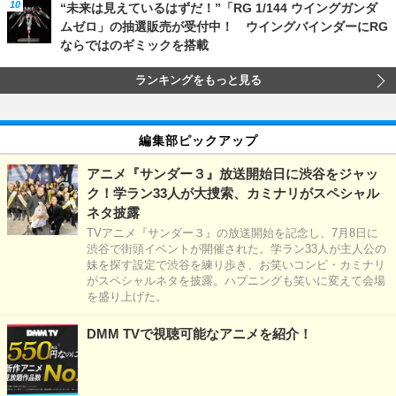
“未来は見えているはずだ！”「RG 1/144 ウイングガンダ
ムゼロ」の抽選販売が受付中！ ウイングバインダーにRG
ならではのギミックを搭載
ランキングをもっと見る
編集部ピックアップ
アニメ『サンダー３』放送開始日に渋谷をジャッ
ク！学ラン33人が大捜索、カミナリがスペシャル
ネタ披露
TVアニメ『サンダー３』の放送開始を記念し、7月8日に
渋谷で街頭イベントが開催された。学ラン33人が主人公の
妹を探す設定で渋谷を練り歩き、お笑いコンビ・カミナリ
がスペシャルネタを披露。ハプニングも笑いに変えて会場
を盛り上げた。
DMM TVで視聴可能なアニメを紹介！