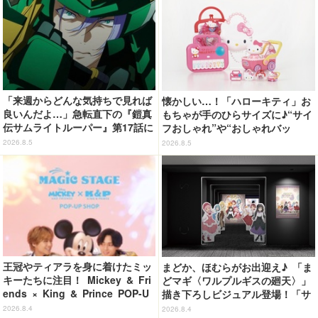
「来週からどんな気持ちで見れば
懐かしい…！「ハローキティ」お
良いんだよ…」急転直下の『鎧真
もちゃが手のひらサイズに♪“サイ
伝サムライトルーパー』第17話に
フおしゃれ”や“おしゃれバッ
感情の追いつかない視聴者が続
グ”など カプセルトイ登場
2026.8.5
2026.8.5
出…【ネタバレあり反応まとめ】
王冠やティアラを身に着けたミッ
まどか、ほむらがお出迎え♪ 「ま
キーたちに注目！ Mickey & Fri
どマギ〈ワルプルギスの廻天〉」
ends × King & Prince POP-U
描き下ろしビジュアル登場！「サ
P SHOP「MAGIC STAGE」に新
ンシャインシティプリンスホテ
2026.8.4
2026.8.4