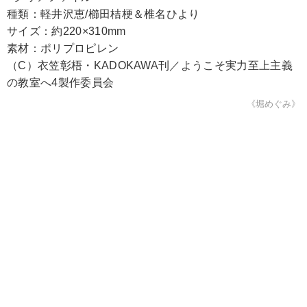
種類：軽井沢恵/櫛田桔梗＆椎名ひより
サイズ：約220×310mm
素材：ポリプロピレン
（C）衣笠彰梧・KADOKAWA刊／ようこそ実力至上主義
の教室へ4製作委員会
《堀めぐみ》