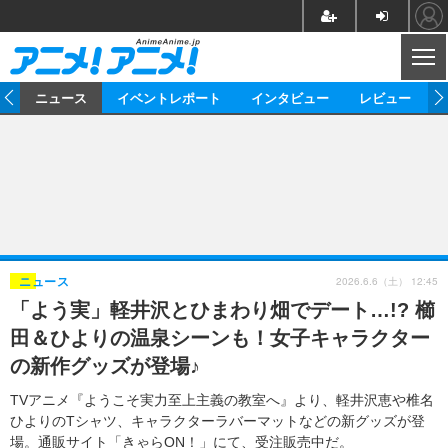
CL
ム
ニュース
イベントレポート
インタビュー
レビュー
ニュース
アニメ
映画/ドラマ
イベントレポート
マンガ
ノベル
アニメ
映画
インタビュー
音楽
声優
ライブ
舞台
スタッフ
声優
レビュー
2026.6.6（土） 12:45
ニュース
「よう実」軽井沢とひまわり畑でデート…!? 櫛
ゲーム
グッズ
海外イベント
ビジネス
俳優・タレント
アーティスト
アニメ
実写
動画
田＆ひよりの温泉シーンも！女子キャラクター
イベント
海外
ビジネス
書評
イベント
アニメ
映画/ドラマ
連載・コラム
の新作グッズが登場♪
ゲーム
座談会
アニメ！アニメ！TV
ABEMA Cafe
TVアニメ『ようこそ実力至上主義の教室へ』より、軽井沢恵や椎名
ひよりのTシャツ、キャラクターラバーマットなどの新グッズが登
場。通販サイト「きゃらON！」にて、受注販売中だ。