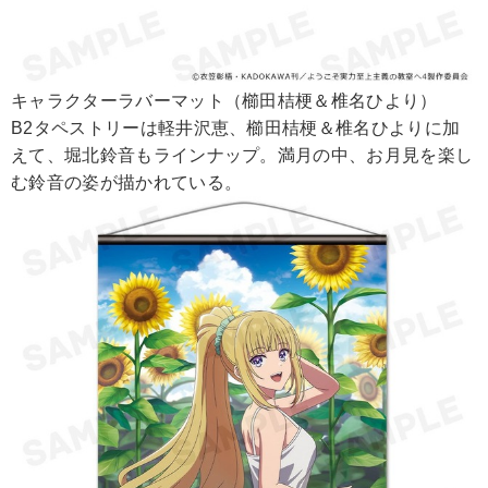
キャラクターラバーマット（櫛田桔梗＆椎名ひより）
B2タペストリーは軽井沢恵、櫛田桔梗＆椎名ひよりに加
えて、堀北鈴音もラインナップ。満月の中、お月見を楽し
む鈴音の姿が描かれている。