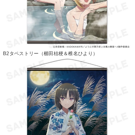
B2タペストリー（櫛田桔梗＆椎名ひより）