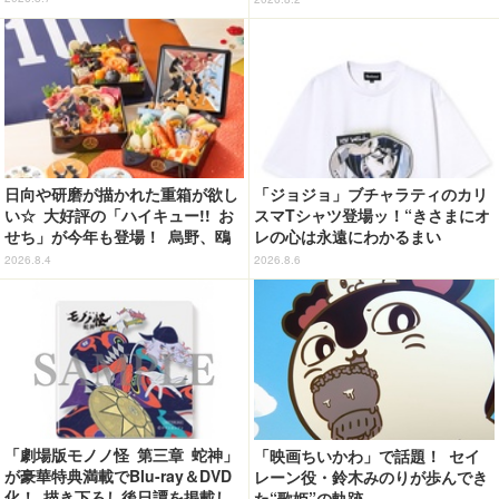
～】
日向や研磨が描かれた重箱が欲し
「ジョジョ」ブチャラティのカリ
い☆ 大好評の「ハイキュー!! お
スマTシャツ登場ッ！“きさまにオ
せち」が今年も登場！ 烏野、鴎
レの心は永遠にわかるまい
台、音駒、稲荷崎をイメージした
ッ！”や感動のクライマックスを
2026.8.4
2026.8.6
メニューで構成
デザイン
「劇場版モノノ怪 第三章 蛇神」
「映画ちいかわ」で話題！ セイ
が豪華特典満載でBlu-ray＆DVD
レーン役・鈴木みのりが歩んでき
化！ 描き下ろし後日譚を掲載し
た“歌姫”の軌跡