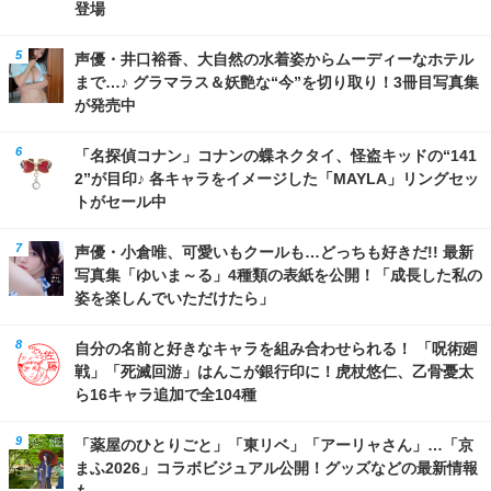
登場
声優・井口裕香、大自然の水着姿からムーディーなホテル
まで…♪ グラマラス＆妖艶な“今”を切り取り！3冊目写真集
が発売中
「名探偵コナン」コナンの蝶ネクタイ、怪盗キッドの“141
2”が目印♪ 各キャラをイメージした「MAYLA」リングセッ
トがセール中
声優・小倉唯、可愛いもクールも…どっちも好きだ!! 最新
写真集「ゆいま～る」4種類の表紙を公開！「成長した私の
姿を楽しんでいただけたら」
自分の名前と好きなキャラを組み合わせられる！ 「呪術廻
戦」「死滅回游」はんこが銀行印に！虎杖悠仁、乙骨憂太
ら16キャラ追加で全104種
「薬屋のひとりごと」「東リベ」「アーリャさん」…「京
まふ2026」コラボビジュアル公開！グッズなどの最新情報