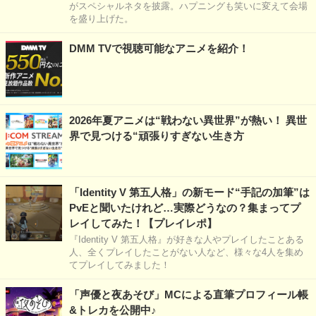
がスペシャルネタを披露。ハプニングも笑いに変えて会場
を盛り上げた。
DMM TVで視聴可能なアニメを紹介！
2026年夏アニメは“戦わない異世界”が熱い！ 異世
界で見つける“頑張りすぎない生き方
「Identity V 第五人格」の新モード“手記の加筆”は
PvEと聞いたけれど…実際どうなの？集まってプ
レイしてみた！【プレイレポ】
『Identity V 第五人格』が好きな人やプレイしたことある
人、全くプレイしたことがない人など、様々な4人を集め
てプレイしてみました！
「声優と夜あそび」MCによる直筆プロフィール帳
&トレカを公開中♪