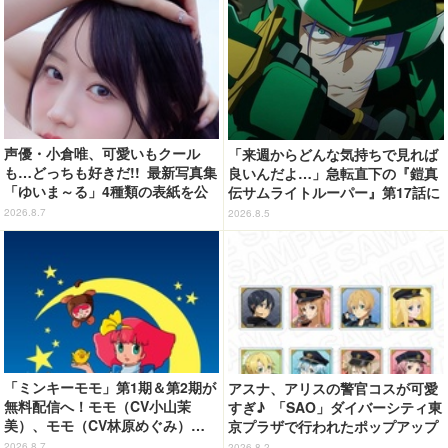
声優・小倉唯、可愛いもクール
「来週からどんな気持ちで見れば
も…どっちも好きだ!! 最新写真集
良いんだよ…」急転直下の『鎧真
「ゆいま～る」4種類の表紙を公
伝サムライトルーパー』第17話に
開！「成長した私の姿を楽しんで
感情の追いつかない視聴者が続
2026.8.7
2026.8.5
いただけたら」
出…【ネタバレあり反応まとめ】
「ミンキーモモ」第1期＆第2期が
アスナ、アリスの警官コスが可愛
無料配信へ！モモ（CV小山茉
すぎ♪ 「SAO」ダイバーシティ東
美）、モモ（CV林原めぐみ）…
京プラザで行われたポップアップ
どちらも楽しめる☆【8月10日
ショップの事後通販がスタート！
2026.8.7
2026.8.2