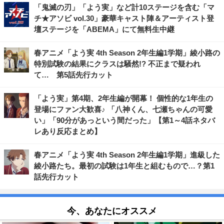
「鬼滅の刃」「よう実」など計10ステージを含む「マ
チ★アソビ vol.30」豪華キャスト陣＆アーティスト登
壇ステージを「ABEMA」にて無料生中継
春アニメ「よう実 4th Season 2年生編1学期」綾小路の
特別試験の結果にクラスは騒然!? 不正まで疑われ
て… 第5話先行カット
「よう実」第4期、2年生編が開幕！ 個性的な1年生の
登場にファン大歓喜♪ 「八神くん、七瀬ちゃんの可愛
い」「90分があっという間だった」【第1～4話ネタバ
レあり反応まとめ】
春アニメ「よう実 4th Season 2年生編1学期」進級した
綾小路たち。最初の試験は1年生と組むもので…？第1
話先行カット
今、あなたにオススメ