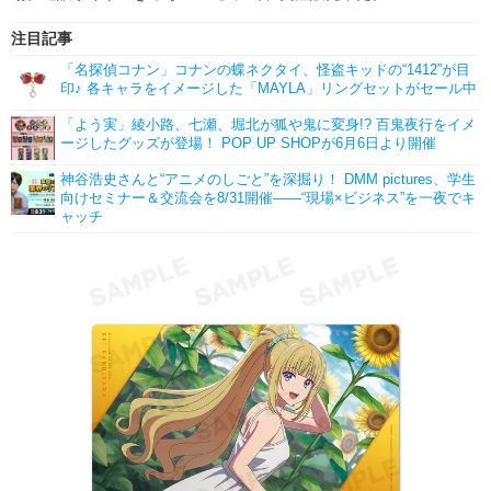
注目記事
「名探偵コナン」コナンの蝶ネクタイ、怪盗キッドの“1412”が目
印♪ 各キャラをイメージした「MAYLA」リングセットがセール中
「よう実」綾小路、七瀬、堀北が狐や鬼に変身!? 百鬼夜行をイメ
ージしたグッズが登場！ POP UP SHOPが6月6日より開催
神谷浩史さんと“アニメのしごと”を深掘り！ DMM pictures、学生
向けセミナー＆交流会を8/31開催――“現場×ビジネス”を一夜でキ
ャッチ