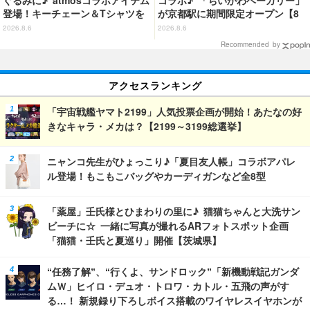
コラボ♪ 「ちいかわベーカリー」
登場！キーチェーン＆Tシャツを
が京都駅に期間限定オープン【8
展開
月13日～】
2026.8.6
2026.8.6
Recommended by
アクセスランキング
「宇宙戦艦ヤマト2199」人気投票企画が開始！あたなの好
きなキャラ・メカは？【2199～3199総選挙】
ニャンコ先生がひょっこり♪「夏目友人帳」コラボアパレ
ル登場！もこもこバッグやカーディガンなど全8型
「薬屋」壬氏様とひまわりの里に♪ 猫猫ちゃんと大洗サン
ビーチに☆ 一緒に写真が撮れるARフォトスポット企画
「猫猫・壬氏と夏巡り」開催【茨城県】
“任務了解”、“行くよ、サンドロック”「新機動戦記ガンダ
ムＷ」ヒイロ・デュオ・トロワ・カトル・五飛の声がす
る…！ 新規録り下ろしボイス搭載のワイヤレスイヤホンが