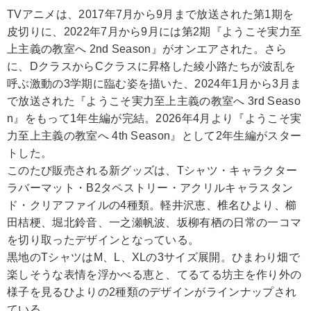
TVアニメは、2017年7月から9月まで放送された第1期を
皮切りに、2022年7月から9月には第2期『ようこそ実力至
上主義の教室へ 2nd Season』がオンエアされた。さら
に、DクラスからCクラスに昇格した綾小路たちが波乱を
呼ぶ激動の3学期に臨む姿を描いた、2024年1月から3月ま
で放送された『ようこそ実力至上主義の教室へ 3rd Seaso
n』をもって1年生編が完結。2026年4月より『ようこそ実
力至上主義の教室へ 4th Season』として2年生編がスター
トした。
このたび販売される新グッズは、Tシャツ・キャラクター
ラバーマット・B2タペストリー・アクリルキャラスタン
ド・クリアファイルの4種類。軽井沢恵、椎名ひより、櫛
田桔梗、堀北鈴音、一之瀬帆波、坂柳有栖の日常の一コマ
を切り取ったデザインとなっている。
黒地のTシャツはM、L、XLの3サイズ展開。ひまわり畑で
楽しそうな表情を浮かべる恵と、てるてる坊主を作り外の
様子を見るひよりの2種類のデザインがラインナップされ
ている。