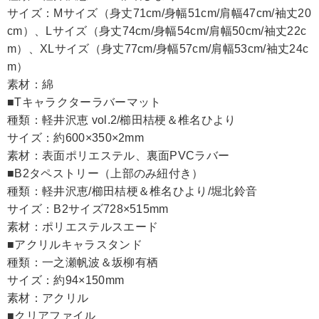
サイズ：Mサイズ（身丈71cm/身幅51cm/肩幅47cm/袖丈20
cm）、Lサイズ（身丈74cm/身幅54cm/肩幅50cm/袖丈22c
m）、XLサイズ（身丈77cm/身幅57cm/肩幅53cm/袖丈24c
m）
素材：綿
■Tキャラクターラバーマット
種類：軽井沢恵 vol.2/櫛田桔梗＆椎名ひより
サイズ：約600×350×2mm
素材：表面ポリエステル、裏面PVCラバー
■B2タペストリー（上部のみ紐付き）
種類：軽井沢恵/櫛田桔梗＆椎名ひより/堀北鈴音
サイズ：B2サイズ728×515mm
素材：ポリエステルスエード
■アクリルキャラスタンド
種類：一之瀬帆波＆坂柳有栖
サイズ：約94×150mm
素材：アクリル
■クリアファイル