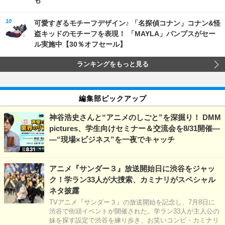
も
可愛すぎるモチーフデザイン♪ 「名探偵コナン」コナン&怪
盗キッドのモチーフを表現！ 「MAYLA」パンプスがセー
ル実施中【30％オフセール】
ランキングをもっと見る
編集部ピックアップ
神谷浩史さんと“アニメのしごと”を深掘り！ DMM
pictures、学生向けセミナー＆交流会を8/31開催―
―“現場×ビジネス”を一夜でキャッチ
アニメ『サンダー３』放送開始日に渋谷をジャッ
ク！学ラン33人が大捜索、カミナリがスペシャル
ネタ披露
TVアニメ『サンダー３』の放送開始を記念し、7月8日に
渋谷で街頭イベントが開催された。学ラン33人が主人公の
妹を探す設定で渋谷を練り歩き、お笑いコンビ・カミナリ