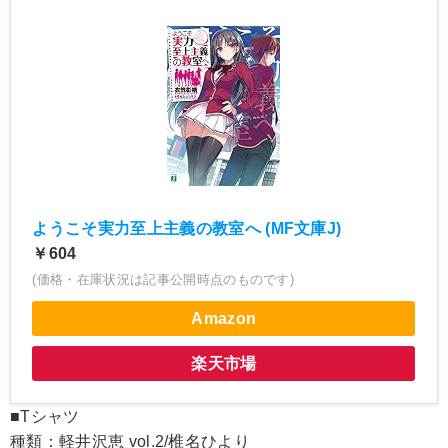
ようこそ実力至上主義の教室へ (MF文庫J)
￥604
(価格・在庫状況は記事公開時点のものです)
Amazon
楽天市場
■Tシャツ
種類：軽井沢恵 vol.2/椎名ひより