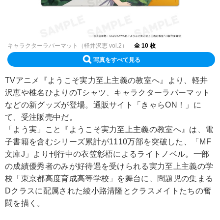
キャラクターラバーマット（軽井沢恵 vol.2）
全 10 枚
写真をすべて見る
TVアニメ『ようこそ実力至上主義の教室へ』より、軽井
沢恵や椎名ひよりのTシャツ、キャラクターラバーマット
などの新グッズが登場。通販サイト「きゃらON！」に
て、受注販売中だ。
「よう実」こと『ようこそ実力至上主義の教室へ』は、電
子書籍を含むシリーズ累計が1110万部を突破した、「MF
文庫J」より刊行中の衣笠彰梧によるライトノベル。一部
の成績優秀者のみが好待遇を受けられる実力至上主義の学
校「東京都高度育成高等学校」を舞台に、問題児の集まる
Dクラスに配属された綾小路清隆とクラスメイトたちの奮
闘を描く。