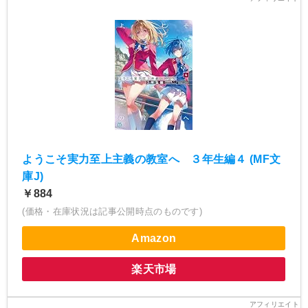
ようこそ実力至上主義の教室へ ３年生編４ (MF文
庫J)
￥884
(価格・在庫状況は記事公開時点のものです)
Amazon
楽天市場