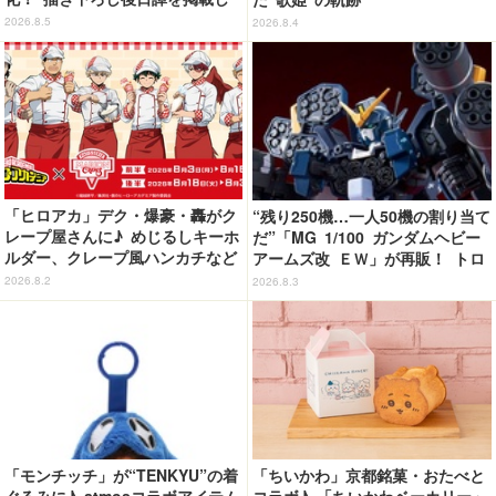
たブックレットなど
2026.8.5
2026.8.4
「ヒロアカ」デク・爆豪・轟がク
“残り250機…一人50機の割り当て
レープ屋さんに♪ めじるしキーホ
だ”「MG 1/100 ガンダムヘビー
ルダー、クレープ風ハンカチなど
アームズ改 ＥＷ」が再販！ トロ
限定グッズ＆コラボクレープが登
ワを象徴するピエロマスクも付属
2026.8.2
2026.8.3
場
「モンチッチ」が“TENKYU”の着
「ちいかわ」京都銘菓・おたべと
ぐるみに♪ atmosコラボアイテム