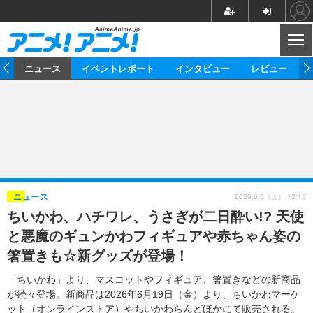
CL
ム
ニュース
イベントレポート
インタビュー
レビュー
ニュース
アニメ
映画/ドラマ
イベントレポート
マンガ
ノベル
アニメ
映画
インタビュー
音楽
声優
ライブ
舞台
スタッフ
声優
レビュー
2026.6.6（土） 12:15
ニュース
ちいかわ、ハチワレ、うさぎが二日酔い!? 天使
ゲーム
グッズ
海外イベント
ビジネス
俳優・タレント
アーティスト
アニメ
実写
動画
と悪魔のギュンかわフィギュアや赤ちゃん姿の
イベント
海外
ビジネス
書評
イベント
アニメ
映画/ドラマ
連載・コラム
箸置きも☆新グッズが登場！
ゲーム
座談会
アニメ！アニメ！TV
ABEMA Cafe
「ちいかわ」より、マスコットやフィギュア、箸置きなどの新商品
が続々登場。新商品は2026年6月19日（金）より、ちいかわマーケ
ット（オンラインストア）やちいかわらんどほかにて販売される。