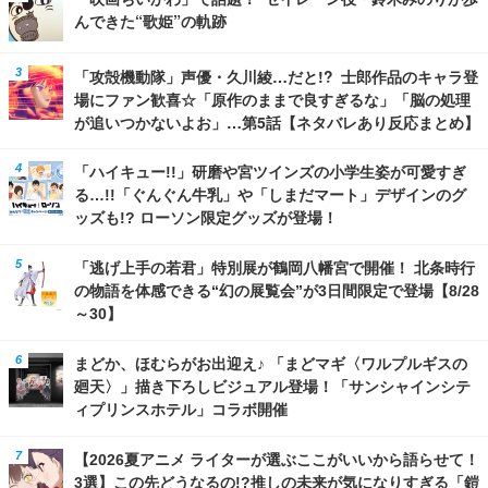
んできた“歌姫”の軌跡
「攻殻機動隊」声優・久川綾…だと!? 士郎作品のキャラ登
場にファン歓喜☆「原作のままで良すぎるな」「脳の処理
が追いつかないよお」…第5話【ネタバレあり反応まとめ】
「ハイキュー!!」研磨や宮ツインズの小学生姿が可愛すぎ
る…!!「ぐんぐん牛乳」や「しまだマート」デザインのグ
ッズも!? ローソン限定グッズが登場！
「逃げ上手の若君」特別展が鶴岡八幡宮で開催！ 北条時行
の物語を体感できる“幻の展覧会”が3日間限定で登場【8/28
～30】
まどか、ほむらがお出迎え♪ 「まどマギ〈ワルプルギスの
廻天〉」描き下ろしビジュアル登場！「サンシャインシテ
ィプリンスホテル」コラボ開催
【2026夏アニメ ライターが選ぶここがいいから語らせて！
3選】この先どうなるの!?推しの未来が気になりすぎる「鎧