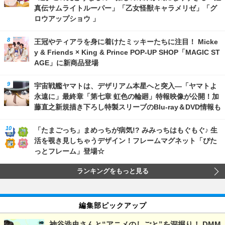
真伝サムライトルーパー」「乙女怪獣キャラメリゼ」「グ
ロウアップショウ 」
王冠やティアラを身に着けたミッキーたちに注目！ Micke
y & Friends × King & Prince POP-UP SHOP「MAGIC ST
AGE」に新商品登場
宇宙戦艦ヤマトは、デザリアム本星へと突入―「ヤマトよ
永遠に」最終章「第七章 虹色の輪廻」特報映像が公開！加
藤直之新規描き下ろし特製スリーブのBlu-ray＆DVD情報も
「たまごっち」まめっちが病気!? みみっちはもぐもぐ♪ 生
活を覗き見しちゃうデザイン！フレームマグネット「ぴた
っとフレーム」登場☆
ランキングをもっと見る
編集部ピックアップ
神谷浩史さんと“アニメのしごと”を深掘り！ DMM