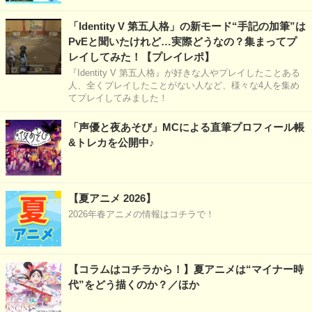
「Identity V 第五人格」の新モード“手記の加筆”は
PvEと聞いたけれど…実際どうなの？集まってプ
レイしてみた！【プレイレポ】
『Identity V 第五人格』が好きな人やプレイしたことある
人、全くプレイしたことがない人など、様々な4人を集め
てプレイしてみました！
「声優と夜あそび」MCによる直筆プロフィール帳
&トレカを公開中♪
【夏アニメ 2026】
2026年春アニメの情報はコチラで！
【コラムはコチラから！】夏アニメは“マイナー時
代”をどう描くのか？／ほか