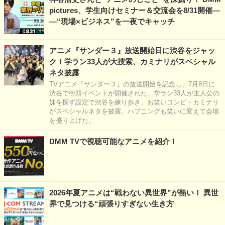
pictures、学生向けセミナー＆交流会を8/31開催―
―“現場×ビジネス”を一夜でキャッチ
アニメ『サンダー３』放送開始日に渋谷をジャッ
ク！学ラン33人が大捜索、カミナリがスペシャル
ネタ披露
TVアニメ『サンダー３』の放送開始を記念し、7月8日に
渋谷で街頭イベントが開催された。学ラン33人が主人公の
妹を探す設定で渋谷を練り歩き、お笑いコンビ・カミナリ
がスペシャルネタを披露。ハプニングも笑いに変えて会場
を盛り上げた。
DMM TVで視聴可能なアニメを紹介！
2026年夏アニメは“戦わない異世界”が熱い！ 異世
界で見つける“頑張りすぎない生き方