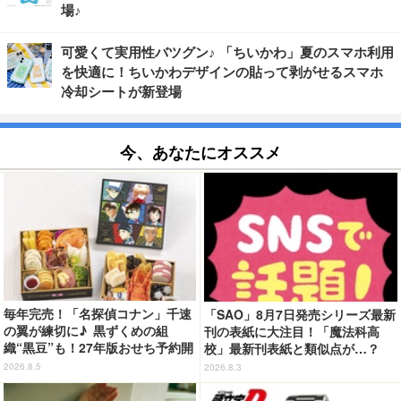
場♪
可愛くて実用性バツグン♪ 「ちいかわ」夏のスマホ利用
を快適に！ちいかわデザインの貼って剥がせるスマホ
冷却シートが新登場
今、あなたにオススメ
毎年完売！「名探偵コナン」千速
「SAO」8月7日発売シリーズ最新
の翼が練切に♪ 黒ずくめの組
刊の表紙に大注目！「魔法科高
織“黒豆”も！27年版おせち予約開
校」最新刊表紙と類似点が…？
始
2026.8.5
2026.8.3