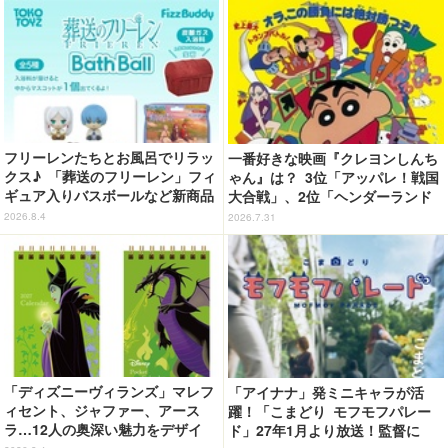
フリーレンたちとお風呂でリラッ
一番好きな映画『クレヨンしんち
クス♪ 「葬送のフリーレン」フィ
ゃん』は？ 3位「アッパレ！戦国
ギュア入りバスボールなど新商品
大合戦」、2位「ヘンダーランド
が登場！ ミミックに食べられた
の大冒険」、1位は…？【『映画
2026.8.4
2026.7.31
フリーレンも
クレヨンしんちゃん 奇々怪々！
オラの妖怪バケ～ション』公開記
念】
「ディズニーヴィランズ」マレフ
「アイナナ」発ミニキャラが活
ィセント、ジャファー、アース
躍！「こまどり モフモフパレー
ラ…12人の奥深い魅力をデザイ
ド」27年1月より放送！監督に