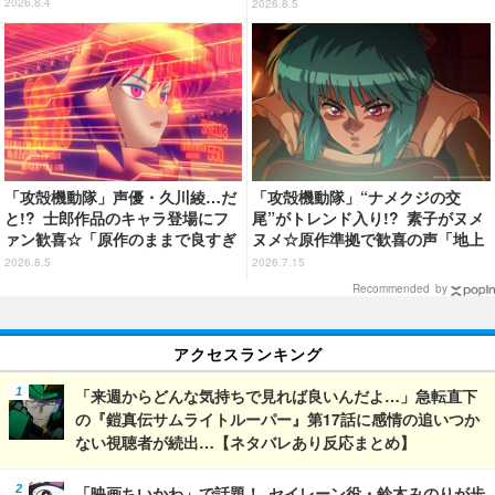
ン！2027年版ポケットカレンダー
「パペットスンスン」青松拓馬＆
2026.8.4
2026.8.5
発売
小野賢章ら出演
「攻殻機動隊」声優・久川綾…だ
「攻殻機動隊」“ナメクジの交
と!? 士郎作品のキャラ登場にフ
尾”がトレンド入り!? 素子がヌメ
ァン歓喜☆「原作のままで良すぎ
ヌメ☆原作準拠で歓喜の声「地上
るな」「脳の処理が追いつかない
波でギリギリ流せるレベル」「か
2026.8.5
2026.7.15
よお」…第5話【ネタバレあり反
なり頑張ったな」「制作陣に感謝
Recommended by
応まとめ】
してもしきれない」第2話【ネタ
バレあり反応まとめ】
アクセスランキング
「来週からどんな気持ちで見れば良いんだよ…」急転直下
の『鎧真伝サムライトルーパー』第17話に感情の追いつか
ない視聴者が続出…【ネタバレあり反応まとめ】
「映画ちいかわ」で話題！ セイレーン役・鈴木みのりが歩