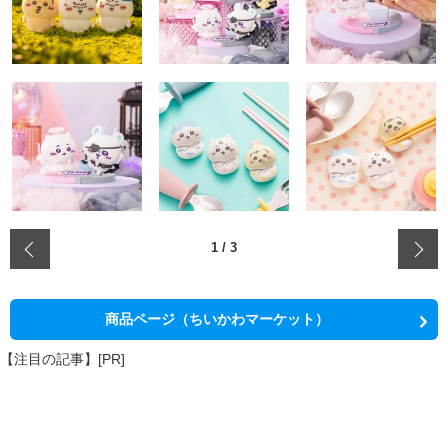
‹
1
/
3
商品ページ（ちいかわマーケット）
【注目の記事】[PR]