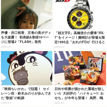
声優・井口裕香、圧巻の美ボディ
「頭文字D」高橋啓介の愛車“RX-
を大披露！ 初表紙&巻頭10ペー
7”をイメージ！腕時計が登場＆限
ジに登場♪「FLASH」発売
定1995点 “おれのFDが 行けると
教えてくれてる…!!”
2026.8.5
2026.8.3
「映画ちいかわ」で話題！ セイ
日向や研磨が描かれた重箱が欲し
レーン役・鈴木みのりが歩んでき
い☆ 大好評の「ハイキュー!! お
た“歌姫”の軌跡
せち」が今年も登場！ 烏野、鴎
台、音駒、稲荷崎をイメージした
2026.8.4
2026.8.4
メニューで構成