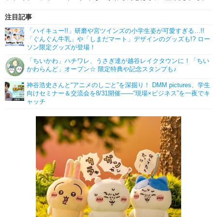
注目記事
「ハイキュー!!」研磨や宮ツインズの小学生姿が可愛すぎる…!!
「ぐんぐん牛乳」や「しまだマート」デザインのグッズも!? ロー
ソン限定グッズが登場！
「ちいかわ」ハチワレ、うさぎ達が越谷レイクタウンに！「ちい
かわらんど」オープン☆ 限定特典や記念スタンプも♪
神谷浩史さんと“アニメのしごと”を深掘り！ DMM pictures、学生
向けセミナー＆交流会を8/31開催――“現場×ビジネス”を一夜でキ
ャッチ