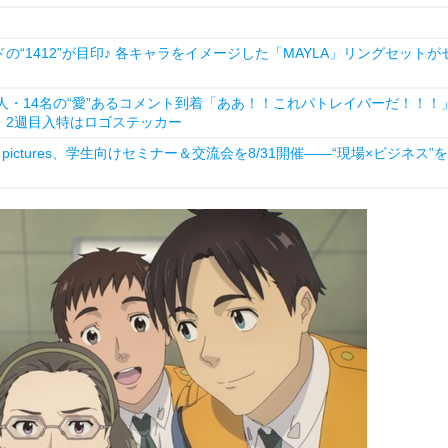
1412”が目印♪ 各キャラをイメージした「MAYLA」リングセットが
人・14名の“愛”あるコメント到着「ああ！！これパトレイバーだ！！！
」2週目入特はロゴステッカー
ictures、学生向けセミナー＆交流会を8/31開催――“現場×ビジネス”を