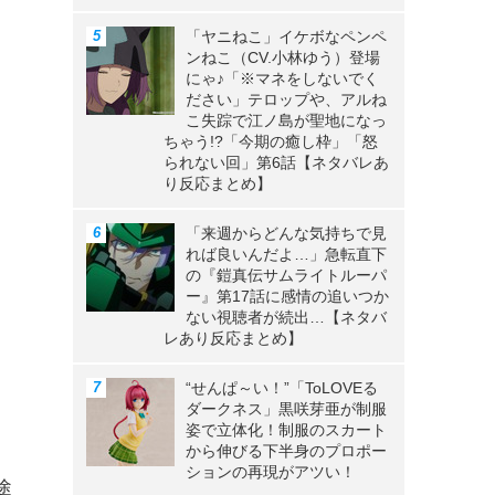
「ヤニねこ」イケボなペンペ
ンねこ（CV.小林ゆう）登場
にゃ♪「※マネをしないでく
ださい」テロップや、アルね
こ失踪で江ノ島が聖地になっ
ちゃう!?「今期の癒し枠」「怒
られない回」第6話【ネタバレあ
り反応まとめ】
「来週からどんな気持ちで見
れば良いんだよ…」急転直下
の『鎧真伝サムライトルーパ
ー』第17話に感情の追いつか
ない視聴者が続出…【ネタバ
レあり反応まとめ】
と
“せんぱ～い！”「ToLOVEる
ダークネス」黒咲芽亜が制服
ま
姿で立体化！制服のスカート
から伸びる下半身のプロポー
ションの再現がアツい！
途