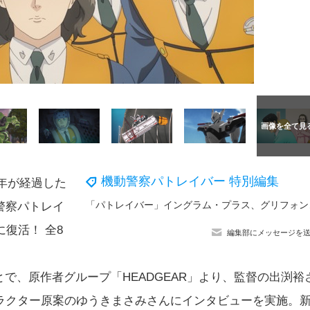
機動警察パトレイバー 特別編集
0年が経過した
「パトレイバー」イ
警察パトレイ
に復活！ 全8
編集部にメッセージを
ことで、原作者グループ「HEADGEAR」より、監督の出渕裕
ラクター原案のゆうきまさみさんにインタビューを実施。