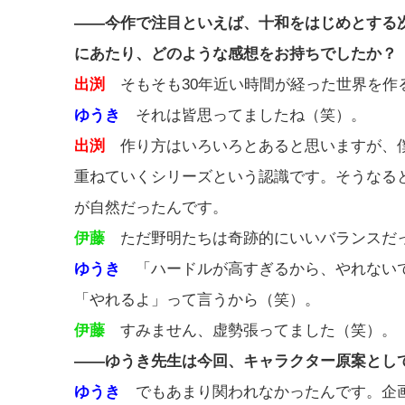
――今作で注目といえば、十和をはじめとする
にあたり、どのような感想をお持ちでしたか？
出渕
そもそも30年近い時間が経った世界を作
ゆうき
それは皆思ってましたね（笑）。
出渕
作り方はいろいろとあると思いますが、僕
重ねていくシリーズという認識です。そうなる
が自然だったんです。
伊藤
ただ野明たちは奇跡的にいいバランスだっ
ゆうき
「ハードルが高すぎるから、やれないで
「やれるよ」って言うから（笑）。
伊藤
すみません、虚勢張ってました（笑）。
――ゆうき先生は今回、キャラクター原案とし
ゆうき
でもあまり関われなかったんです。企画