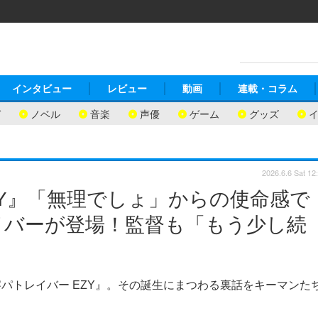
インタビュー
レビュー
動画
連載・コラム
ガ
ノベル
音楽
声優
ゲーム
グッズ
2026.6.6 Sat 12
ZY』「無理でしょ」からの使命感で
イバーが登場！監督も「もう少し続
パトレイバー EZY』。その誕生にまつわる裏話をキーマンた