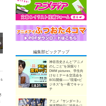
編集部ピックアップ
神谷浩史さんと“アニメ
のしごと”を深掘り！
ングラム・プラス、グリフォンのフィギュアや上海亭タオルも！「ワンフェス」特設ブース登場【7月26日幕張メッセ】
DMM pictures、学生向
けセミナー＆交流会を
8/31開催――“現場×ビ
送る
ジネス”を一夜でキャッ
チ
さ
アニメ『サンダー３』
新
放送開始日に渋谷をジ