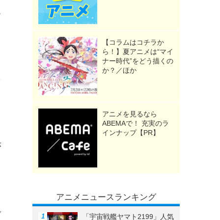
る
【コラムはコチラか
ら！】夏アニメは“マイ
ナー時代”をどう描くの
か？／ほか
を
う
アニメを見るなら
ABEMAで！ 充実のラ
インナップ【PR】
が
アニメニュースランキング
で
「宇宙戦艦ヤマト2199」人気