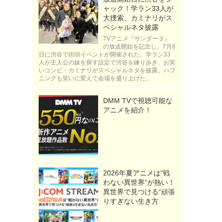
ャック！学ラン33人が
大捜索、カミナリがス
ペシャルネタ披露
TVアニメ『サンダー３』
の放送開始を記念し、7月8
日に渋谷で街頭イベントが開催された。学ラン33
人が主人公の妹を探す設定で渋谷を練り歩き、お笑
いコンビ・カミナリがスペシャルネタを披露。ハプ
ニングも笑いに変えて会場を盛り上げた。
DMM TVで視聴可能な
アニメを紹介！
2026年夏アニメは“戦
わない異世界”が熱い！
異世界で見つける“頑張
りすぎない生き方