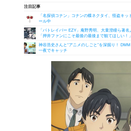
注目記事
「名探偵コナン」コナンの蝶ネクタイ、怪盗キッドの“
ール中
「パトレイバー EZY」庵野秀明、大童澄瞳ら著名
「押井ファンにこそ最後の最後まで観てほしい！
神谷浩史さんと“アニメのしごと”を深掘り！ DMM p
一夜でキャッチ