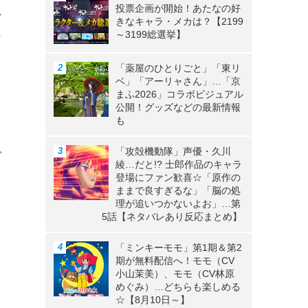
投票企画が開始！あたなの好
い
きなキャラ・メカは？【2199
～3199総選挙】
ン
「薬屋のひとりごと」「東リ
ベ」「アーリャさん」…「京
まふ2026」コラボビジュアル
公開！グッズなどの最新情報
も
「攻殻機動隊」声優・久川
で
綾…だと!? 士郎作品のキャラ
登場にファン歓喜☆「原作の
ままで良すぎるな」「脳の処
理が追いつかないよお」…第
5話【ネタバレあり反応まとめ】
「ミンキーモモ」第1期＆第2
期が無料配信へ！モモ（CV
小山茉美）、モモ（CV林原
めぐみ）…どちらも楽しめる
☆【8月10日～】