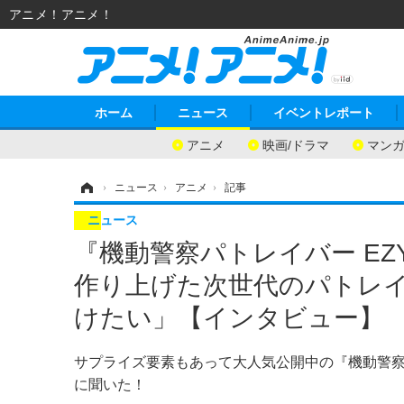
アニメ！アニメ！
ホーム
ニュース
イベントレポート
アニメ
映画/ドラマ
マン
ホーム
›
ニュース
›
アニメ
›
記事
ニュース
『機動警察パトレイバー E
作り上げた次世代のパトレ
けたい」【インタビュー】
サプライズ要素もあって大人気公開中の『機動警察
に聞いた！