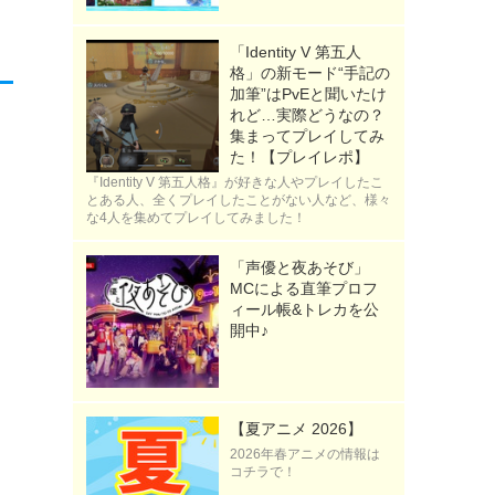
「Identity V 第五人
格」の新モード“手記の
加筆”はPvEと聞いたけ
れど…実際どうなの？
集まってプレイしてみ
た！【プレイレポ】
『Identity V 第五人格』が好きな人やプレイしたこ
とある人、全くプレイしたことがない人など、様々
な4人を集めてプレイしてみました！
「声優と夜あそび」
MCによる直筆プロフ
ィール帳&トレカを公
開中♪
【夏アニメ 2026】
2026年春アニメの情報は
コチラで！