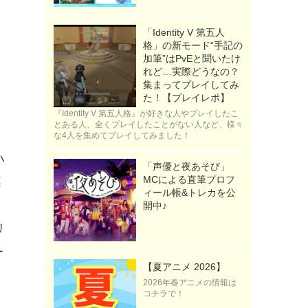
「Identity V 第五人
格」の新モード“手記の
加筆”はPvEと聞いたけ
れど…実際どうなの？
集まってプレイしてみ
た！【プレイレポ】
『Identity V 第五人格』が好きな人やプレイしたこ
とある人、全くプレイしたことがない人など、様々
な4人を集めてプレイしてみました！
ハ
「声優と夜あそび」
MCによる直筆プロフ
連
ィール帳&トレカを公
開中♪
リ
ー
【夏アニメ 2026】
2026年春アニメの情報は
コチラで！