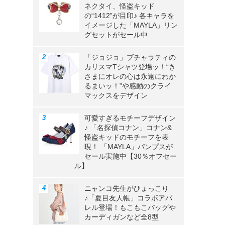
ネクタイ、怪盗キッド
の“1412”が目印♪ 各キャラを
イメージした「MAYLA」リン
グセットがセール中
「ジョジョ」ブチャラティの
カリスマTシャツ登場ッ！“き
さまにオレの心は永遠にわか
るまいッ！”や感動のクライ
マックスをデザイン
可愛すぎるモチーフデザイン
♪ 「名探偵コナン」コナン&
怪盗キッドのモチーフを表
現！ 「MAYLA」パンプスが
セール実施中【30％オフセー
ル】
ニャンコ先生がひょっこり
♪「夏目友人帳」コラボアパ
レル登場！もこもこバッグや
カーディガンなど全8型