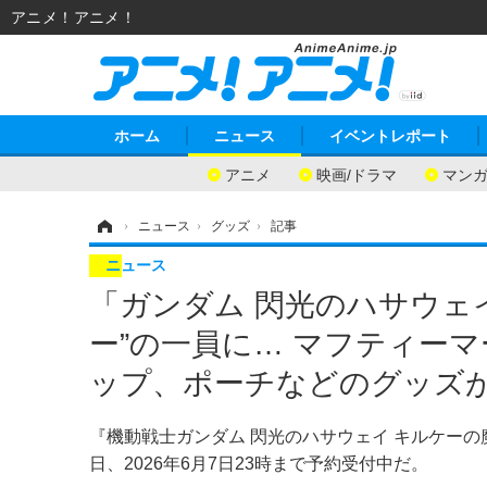
アニメ！アニメ！
ホーム
ニュース
イベントレポート
アニメ
映画/ドラマ
マン
ホーム
›
ニュース
›
グッズ
›
記事
ニュース
「ガンダム 閃光のハサウェ
ー”の一員に… マフティー
ップ、ポーチなどのグッズ
『機動戦士ガンダム 閃光のハサウェイ キルケー
日、2026年6月7日23時まで予約受付中だ。