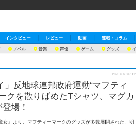
インタビュー
レビュー
動画
連載・コラム
ガ
ノベル
音楽
声優
ゲーム
グッズ
2026.6.6 Sat 11
イ」反地球連邦政府運動“マフティ
マークを散りばめたTシャツ、マグカ
が登場！
の魔女』より、マフティーマークのグッズが多数展開された。明