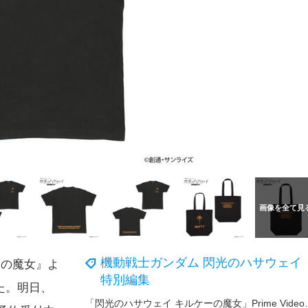
機動戦士ガンダム 閃光のハサウェイ
ーの魔女』よ
特別編集
た。明日、
「閃光のハサウェイ キルケーの魔女」P