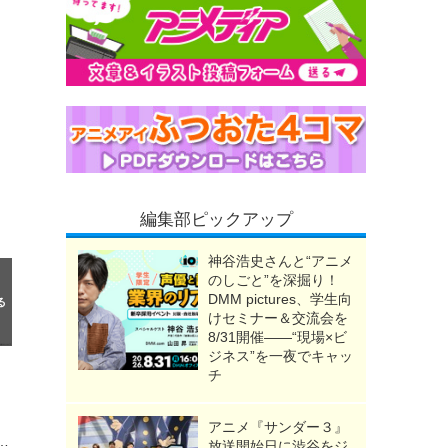
編集部ピックアップ
神谷浩史さんと“アニメ
のしごと”を深掘り！
DMM pictures、学生向
けセミナー＆交流会を
8/31開催――“現場×ビ
ジネス”を一夜でキャッ
チ
アニメ『サンダー３』
rime Videoで国内独占配信へ！8月31日より見放題配信がスタート
放送開始日に渋谷をジ