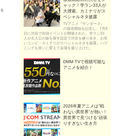
ャック！学ラン33人が
送る
大捜索、カミナリがス
ペシャルネタ披露
TVアニメ『サンダー３』
の放送開始を記念し、7月8
日に渋谷で街頭イベントが開催された。学ラン33
人が主人公の妹を探す設定で渋谷を練り歩き、お笑
いコンビ・カミナリがスペシャルネタを披露。ハプ
ニングも笑いに変えて会場を盛り上げた。
DMM TVで視聴可能な
アニメを紹介！
2026年夏アニメは“戦
わない異世界”が熱い！
異世界で見つける“頑張
りすぎない生き方