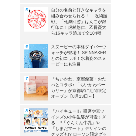
自分の名前と好きなキャラを
組み合わせられる！ 「呪術廻
戦」「死滅回游」はんこが銀
行印に！虎杖悠仁、乙骨憂太
ら16キャラ追加で全104種
スヌーピーの本格ダイバーウ
ォッチが登場！ SPINNAKER
との初コラボ！水着姿のスヌ
ーピーにも注目
「ちいかわ」京都銘菓・おた
べとコラボ♪ 「ちいかわベー
カリー」が京都駅に期間限定
オープン【8月13日～】
「ハイキュー!!」研磨や宮ツ
インズの小学生姿が可愛すぎ
る…!!「ぐんぐん牛乳」や
「しまだマート」デザインの
グッズも!? ローソン限定グッ