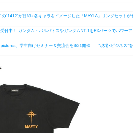
1412”が目印♪ 各キャラをイメージした「MAYLA」リングセットが
ンで予約受付中！ ガンダム・バルバトスやガンダムNT-1をEXパーツでパワー
ictures、学生向けセミナー＆交流会を8/31開催――“現場×ビジネス”を