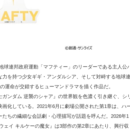
反地球連邦政府運動「マフティー」のリーダーである主人公
な力を持つ少女ギギ・アンダルシア、そして対峙する地球
人の運命が交錯するヒューマンドラマを描く作品だ。
士ガンダム 逆襲のシャア』の世界観を色濃く引き継ぐ、シ
画化している。2021年6月に劇場公開された第1章は、ハ
たちの繊細な会話劇・心理描写が話題を呼んだ。2026年1
ウェイ キルケーの魔女』は3部作の第2章にあたり、興行収