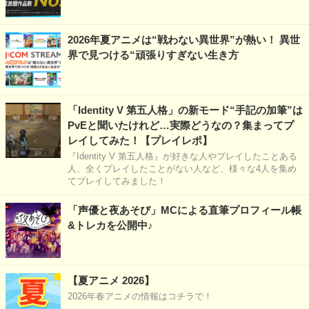
2026年夏アニメは“戦わない異世界”が熱い！ 異世
界で見つける“頑張りすぎない生き方
「Identity V 第五人格」の新モード“手記の加筆”は
PvEと聞いたけれど…実際どうなの？集まってプ
レイしてみた！【プレイレポ】
『Identity V 第五人格』が好きな人やプレイしたことある
人、全くプレイしたことがない人など、様々な4人を集め
てプレイしてみました！
「声優と夜あそび」MCによる直筆プロフィール帳
&トレカを公開中♪
【夏アニメ 2026】
2026年春アニメの情報はコチラで！