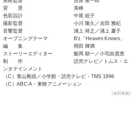
美術監督 吉原 俊一郎
背 景 美峰
色彩設計 中尾 総子
撮影監督 小川 隆久／吉田 雅紀
音響監督 浦上 靖之／浦上 慶子
オープニングテーマ B'z「Heaven Knows」
編 集 岡田 輝満
ストーリーエディター 飯岡 順一／小宅由貴恵
制 作 読売テレビ／トムス・エ
ンタテインメント
（C）青山剛昌／小学館・読売テレビ・TMS 1996
（C）ABC-A・東映アニメーション
《米田果織》