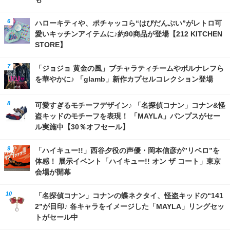
ハローキティや、ポチャッコら“はぴだんぶい”がレトロ可
愛いキッチンアイテムに♪約90商品が登場【212 KITCHEN
STORE】
「ジョジョ 黄金の風」ブチャラティチームやポルナレフら
を華やかに♪ 「glamb」新作カプセルコレクション登場
可愛すぎるモチーフデザイン♪ 「名探偵コナン」コナン&怪
盗キッドのモチーフを表現！ 「MAYLA」パンプスがセー
ル実施中【30％オフセール】
「ハイキュー!!」西谷夕役の声優・岡本信彦が”リベロ”を
体感！ 展示イベント「ハイキュー!! オン ザ コート」東京
会場が開幕
「名探偵コナン」コナンの蝶ネクタイ、怪盗キッドの“141
2”が目印♪ 各キャラをイメージした「MAYLA」リングセッ
トがセール中