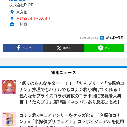
株式会社RIOT
東京都
月給27万円～50万円
正社員
Sponsored by
シェア
ポスト
送る
関連ニュース
“眠りのあんなキター！！！”「たんプリ」×「名探偵コ
ナン」推理でもバトルでもコナン君が助けてくれる！
色んなサプライズコラボ満載のコラボ回に視聴者大興
奮【「たんプリ」第18話／ネタバレあり反応まとめ】
コナン君×キュアアンサーをグッズ化☆ 「名探偵コナ
ン」×「名探偵プリキュア！」コラボビジュアルを使用