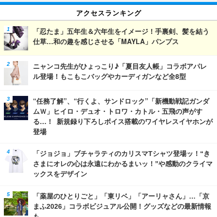
アクセスランキング
「忍たま」五年生＆六年生をイメージ！手裏剣、髪を結う
仕草…和の趣を感じさせる「MAYLA」パンプス
ニャンコ先生がひょっこり♪「夏目友人帳」コラボアパレ
ル登場！もこもこバッグやカーディガンなど全8型
“任務了解”、“行くよ、サンドロック”「新機動戦記ガンダ
ムＷ」ヒイロ・デュオ・トロワ・カトル・五飛の声がす
る…！ 新規録り下ろしボイス搭載のワイヤレスイヤホンが
登場
「ジョジョ」ブチャラティのカリスマTシャツ登場ッ！“き
さまにオレの心は永遠にわかるまいッ！”や感動のクライマ
ックスをデザイン
「薬屋のひとりごと」「東リベ」「アーリャさん」…「京
まふ2026」コラボビジュアル公開！グッズなどの最新情報
も