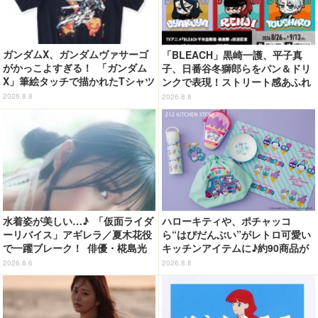
ガンダムX、ガンダムヴァサーゴ
「BLEACH」黒崎一護、平子真
がかっこよすぎる！ 「ガンダム
子、日番谷冬獅郎らをパン＆ドリ
X」筆絵タッチで描かれたTシャツ
ンクで表現！ストリート感あふれ
が明日（8/9）まで予約受付中！
るグッズも見逃せない☆ 「洒落C
2026.8.8
2026.8.8
AFE」コラボカフェ開催
水着姿が美しい…♪ 「仮面ライダ
ハローキティや、ポチャッコ
ーリバイス」アギレラ／夏木花役
ら“はぴだんぶい”がレトロ可愛い
で一躍ブレーク！ 俳優・椛島光
キッチンアイテムに♪約90商品が
の2nd写真集が予約開始
登場【212 KITCHEN STORE】
2026.8.6
2026.8.8