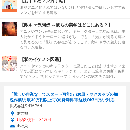
【おすすめマンガ手帖】
まだアニメ化されてはいないけれどぜひ読んでほしいおすすめ
マンガを紹介する連載
【敵キャラ列伝 ～彼らの美学はどこにある？】
アニメやマンガ作品において、キャラクター人気や話題は、主
人公サイドやヒーローに偏りがち。でも、「光」が明るく輝い
て見えるのは「影」の存在があってこそ。敵キャラの魅力に迫
るコラム連載。
【私のイケメン図鑑】
アニメやマンガのキャラクターに恋したことはありますか？世
間で話題になっているキャラクター、または筆者の独断と偏見
で“イケメン”をピックアップ！ イケメンの魅力をご紹介♪
「難しい作業なしでスタート可能!」/お皿・マグカップの梱
包作業/月収30万円以上可/寮費無料/未経験OK/日払い対応
株式会社SNJAPAN
東京都
月給27万円～34万円
正社員