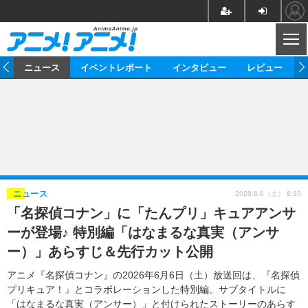
CL
ム
ニュース
イベントレポート
インタビュー
レビュー
ニュース
アニメ
映画/ドラマ
イベントレポート
マンガ
ノベル
アニメ
映画
インタビュー
音楽
声優
ライブ
舞台
スタッフ
声優
レビュー
2026.6.6（土） 8:30
ニュース
「名探偵コナン」に「たんプリ」キュアアンサ
ゲーム
グッズ
海外イベント
ビジネス
俳優・タレント
アーティスト
アニメ
実写
動画
ーが登場♪ 特別編「はなまるな真実（アンサ
イベント
海外
ビジネス
書評
イベント
アニメ
映画/ドラマ
連載・コラム
ー）」あらすじ＆先行カット公開
ゲーム
座談会
アニメ！アニメ！TV
ABEMA Cafe
アニメ『名探偵コナン』の2026年6月6日（土）放送回は、『名探偵
プリキュア！』とコラボレーションした特別編。サブタイトルに
「はなまるな真実（アンサー）」と付けられたストーリーのあらす