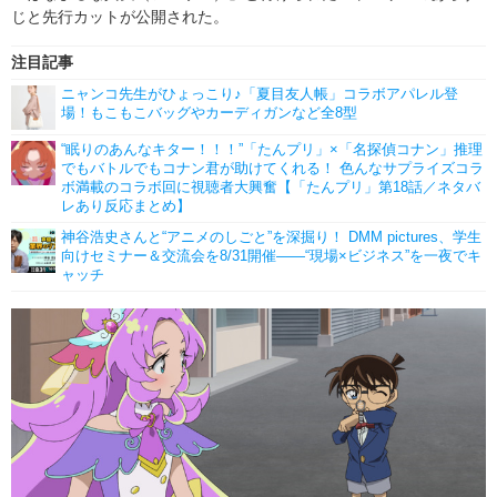
じと先行カットが公開された。
注目記事
ニャンコ先生がひょっこり♪「夏目友人帳」コラボアパレル登
場！もこもこバッグやカーディガンなど全8型
“眠りのあんなキター！！！”「たんプリ」×「名探偵コナン」推理
でもバトルでもコナン君が助けてくれる！ 色んなサプライズコラ
ボ満載のコラボ回に視聴者大興奮【「たんプリ」第18話／ネタバ
レあり反応まとめ】
神谷浩史さんと“アニメのしごと”を深掘り！ DMM pictures、学生
向けセミナー＆交流会を8/31開催――“現場×ビジネス”を一夜でキ
ャッチ