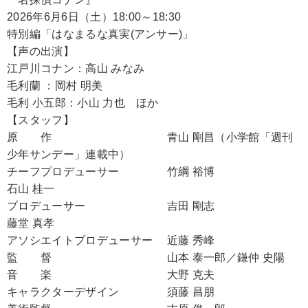
2026年6月6日（土）18:00～18:30
特別編「はなまるな真実(アンサー)」
【声の出演】
江戸川コナン：高山 みなみ
毛利蘭 ：岡村 明美
毛利 小五郎：小山 力也 ほか
【スタッフ】
原 作 青山 剛昌（小学館「週刊
少年サンデー」連載中）
チーフプロデューサー 竹綱 裕博
石山 桂一
プロデューサー 吉田 剛志
藤堂 真孝
アソシエイトプロデューサー 近藤 秀峰
監 督 山本 泰一郎／鎌仲 史陽
音 楽 大野 克夫
キャラクターデザイン 須藤 昌朋