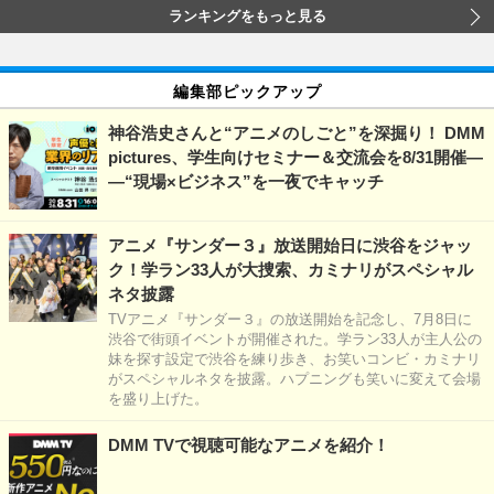
ランキングをもっと見る
編集部ピックアップ
神谷浩史さんと“アニメのしごと”を深掘り！ DMM
pictures、学生向けセミナー＆交流会を8/31開催―
―“現場×ビジネス”を一夜でキャッチ
アニメ『サンダー３』放送開始日に渋谷をジャッ
ク！学ラン33人が大捜索、カミナリがスペシャル
ネタ披露
TVアニメ『サンダー３』の放送開始を記念し、7月8日に
渋谷で街頭イベントが開催された。学ラン33人が主人公の
妹を探す設定で渋谷を練り歩き、お笑いコンビ・カミナリ
がスペシャルネタを披露。ハプニングも笑いに変えて会場
を盛り上げた。
DMM TVで視聴可能なアニメを紹介！