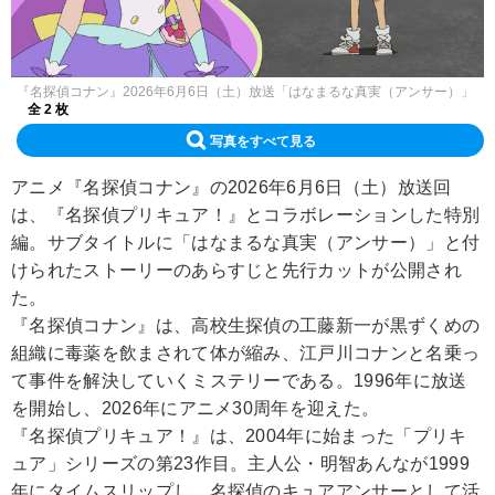
『名探偵コナン』2026年6月6日（土）放送「はなまるな真実（アンサー）」
全 2 枚
写真をすべて見る
アニメ『名探偵コナン』の2026年6月6日（土）放送回
は、『名探偵プリキュア！』とコラボレーションした特別
編。サブタイトルに「はなまるな真実（アンサー）」と付
けられたストーリーのあらすじと先行カットが公開され
た。
『名探偵コナン』は、高校生探偵の工藤新一が黒ずくめの
組織に毒薬を飲まされて体が縮み、江戸川コナンと名乗っ
て事件を解決していくミステリーである。1996年に放送
を開始し、2026年にアニメ30周年を迎えた。
『名探偵プリキュア！』は、2004年に始まった「プリキ
ュア」シリーズの第23作目。主人公・明智あんなが1999
年にタイムスリップし、名探偵のキュアアンサーとして活