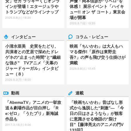
女」セガ ラッキーくじオンラ
声優・岡本信彦が”リベロ”を
インが登場！エタージュラや
体感！ 展示イベント「ハイキ
トランプなどがラインナップ
ュー!! オン ザ コート」東京会
場が開幕
2026.8.8(土) 18:30
2026.8.7(金) 18:20
インタビュー
コラム・レビュー
小清水亜美 史実をたどり、
映画「ちいかわ」は大人もハ
共演者との芝居で深めたドレ
マる傑作!「原作は東野圭
ゲネの“止まった時間”と“繊細
吾?」の声も飛び交う仕掛けが
な強さ” TVアニメ「天幕の
満載
ジャードゥーガル」インタビ
2026.8.8(土) 10:45
ュー（８）
2026.8.3(月) 18:00
動画
連載
「AbemaTV」アニメの一挙放
「映画ちいかわ」昔ばなし形
送＆劇場作品が目白押し 「R
式から逸脱した“刺激”― 「今
e:ゼロ」「うたプリ」新海誠
日の日はさようなら」が観客
作品も
に意識させる物語の“裂け
目”【藤津亮太のアニメの門V
2017.3.18(土) 9:06
133回】