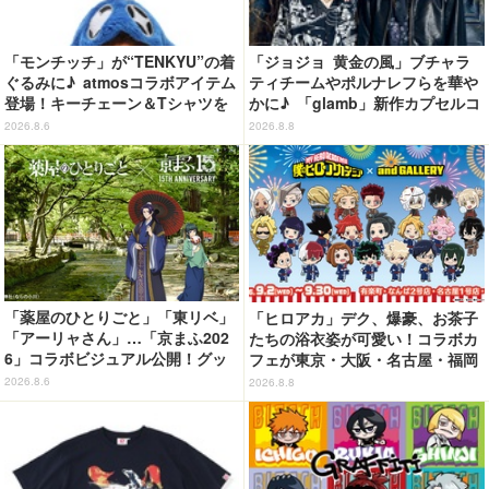
「モンチッチ」が“TENKYU”の着
「ジョジョ 黄金の風」ブチャラ
ぐるみに♪ atmosコラボアイテム
ティチームやポルナレフらを華や
登場！キーチェーン＆Tシャツを
かに♪ 「glamb」新作カプセルコ
展開
レクション登場
2026.8.6
2026.8.8
「薬屋のひとりごと」「東リベ」
「ヒロアカ」デク、爆豪、お茶子
「アーリャさん」…「京まふ202
たちの浴衣姿が可愛い！コラボカ
6」コラボビジュアル公開！グッ
フェが東京・大阪・名古屋・福岡
ズなどの最新情報も
で開催
2026.8.6
2026.8.8