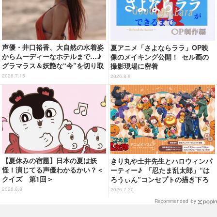
声優・井口裕香、大自然の水着姿
夏アニメ「さよならララ」OP映
からムーディーなホテルまで…♪
像のメイキング公開！ セル画の
グラマラス＆妖艶な“今”を切り取
撮影現場に密着
り！3冊目写真集が発売中
2026.7.15
2026.8.8
【夏休みの宿題】日本の夏は妖
きり丸や土井先生とハロウィンパ
怪！演じてる声優わかるかい？＜
ーティー♪ 「忍たま乱太郎」“は
クイズ 第1回＞
ろうぃん”コンセプトの描き下ろ
しイラスト使用！全国アニメイト
2026.8.8
2026.7.20
にてフェア開催
Recommended by