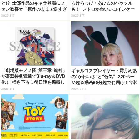
と!? 士郎作品のキャラ登場にフ
ろけろっぴ・あひるのペックル
ァン歓喜☆「原作のままで良すぎ
も！ レトロかわいいコインケー
るな」「脳の処理が追いつかない
ス第2弾がカプセルトイに登場♪
2026.8.5
2026.8.7
よお」…第5話【ネタバレあり反
応まとめ】
「劇場版モノノ怪 第三章 蛇神」
ギャルコスプレイヤー・霜月めあ
が豪華特典満載でBlu-ray＆DVD
の“かわいさ”と“色気”─320ペー
化！ 描き下ろし後日譚を掲載し
ジ超＆動画50分超でお届け！特装
たブックレットなど
合本版のデジタル写真集が登場
2026.8.5
2026.7.31