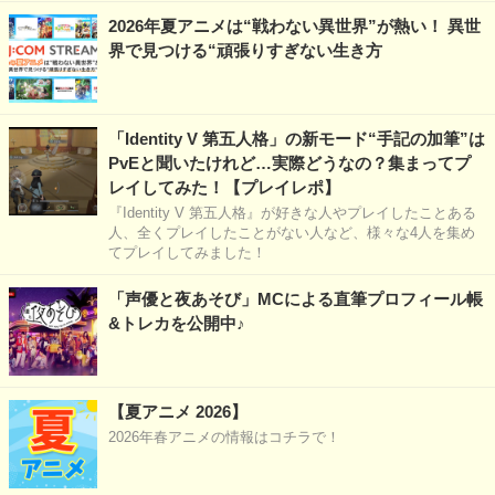
2026年夏アニメは“戦わない異世界”が熱い！ 異世
界で見つける“頑張りすぎない生き方
「Identity V 第五人格」の新モード“手記の加筆”は
PvEと聞いたけれど…実際どうなの？集まってプ
レイしてみた！【プレイレポ】
『Identity V 第五人格』が好きな人やプレイしたことある
人、全くプレイしたことがない人など、様々な4人を集め
てプレイしてみました！
「声優と夜あそび」MCによる直筆プロフィール帳
&トレカを公開中♪
【夏アニメ 2026】
2026年春アニメの情報はコチラで！