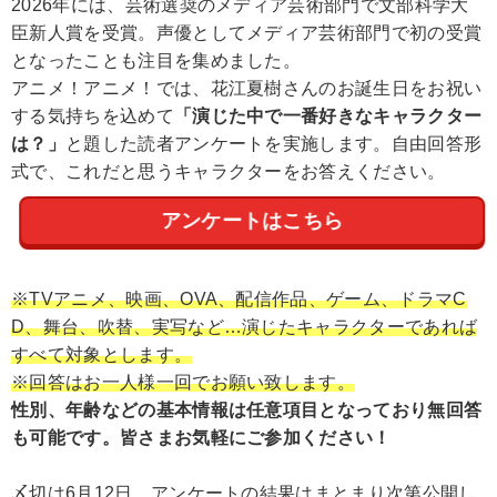
2026年には、芸術選奨のメディア芸術部門で文部科学大
臣新人賞を受賞。声優としてメディア芸術部門で初の受賞
となったことも注目を集めました。
アニメ！アニメ！では、花江夏樹さんのお誕生日をお祝い
する気持ちを込めて
「演じた中で一番好きなキャラクター
は？」
と題した読者アンケートを実施します。自由回答形
式で、これだと思うキャラクターをお答えください。
アンケートはこちら
※TVアニメ、映画、OVA、配信作品、ゲーム、ドラマC
D、舞台、吹替、実写など…演じたキャラクターであれば
すべて対象とします。
※回答はお一人様一回でお願い致します。
性別、年齢などの基本情報は任意項目となっており無回答
も可能です。皆さまお気軽にご参加ください！
〆切は6月12日。アンケートの結果はまとまり次第公開し