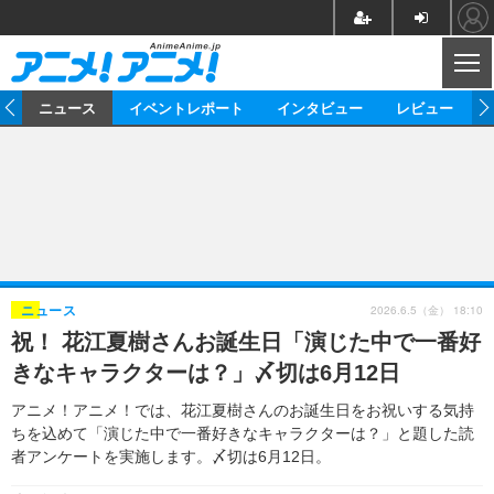
CL
ム
ニュース
イベントレポート
インタビュー
レビュー
ニュース
アニメ
映画/ドラマ
イベントレポート
マンガ
ノベル
アニメ
映画
インタビュー
音楽
声優
ライブ
舞台
スタッフ
声優
レビュー
2026.6.5（金） 18:10
ニュース
祝！ 花江夏樹さんお誕生日「演じた中で一番好
ゲーム
グッズ
海外イベント
ビジネス
俳優・タレント
アーティスト
アニメ
実写
動画
きなキャラクターは？」〆切は6月12日
イベント
海外
ビジネス
書評
イベント
アニメ
映画/ドラマ
連載・コラム
アニメ！アニメ！では、花江夏樹さんのお誕生日をお祝いする気持
ちを込めて「演じた中で一番好きなキャラクターは？」と題した読
ゲーム
座談会
アニメ！アニメ！TV
ABEMA Cafe
者アンケートを実施します。〆切は6月12日。