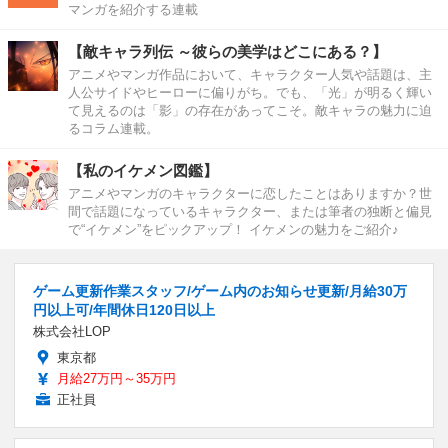
マンガを紹介する連載
【敵キャラ列伝 ～彼らの美学はどこにある？】
アニメやマンガ作品において、キャラクター人気や話題は、主
人公サイドやヒーローに偏りがち。でも、「光」が明るく輝い
て見えるのは「影」の存在があってこそ。敵キャラの魅力に迫
るコラム連載。
【私のイケメン図鑑】
アニメやマンガのキャラクターに恋したことはありますか？世
間で話題になっているキャラクター、または筆者の独断と偏見
で“イケメン”をピックアップ！ イケメンの魅力をご紹介♪
ゲーム更新作業スタッフ/ゲーム内のお知らせ更新/月給30万
円以上可/年間休日120日以上
株式会社LOP
東京都
月給27万円～35万円
正社員