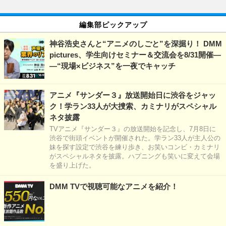
編集部ピックアップ
神谷浩史さんと“アニメのしごと”を深掘り！ DMM
pictures、学生向けセミナー＆交流会を8/31開催―
―“現場×ビジネス”を一夜でキャッチ
アニメ『サンダー３』放送開始日に渋谷をジャッ
ク！学ラン33人が大捜索、カミナリがスペシャル
ネタ披露
TVアニメ『サンダー３』の放送開始を記念し、7月8日に
渋谷で街頭イベントが開催された。学ラン33人が主人公の
妹を探す設定で渋谷を練り歩き、お笑いコンビ・カミナリ
がスペシャルネタを披露。ハプニングも笑いに変えて会場
を盛り上げた。
DMM TVで視聴可能なアニメを紹介！