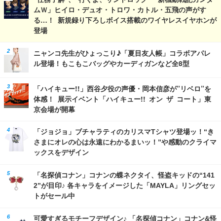
ムＷ」ヒイロ・デュオ・トロワ・カトル・五飛の声がす
る…！ 新規録り下ろしボイス搭載のワイヤレスイヤホンが
登場
ニャンコ先生がひょっこり♪「夏目友人帳」コラボアパレ
ル登場！もこもこバッグやカーディガンなど全8型
「ハイキュー!!」西谷夕役の声優・岡本信彦が”リベロ”を
体感！ 展示イベント「ハイキュー!! オン ザ コート」東
京会場が開幕
「ジョジョ」ブチャラティのカリスマTシャツ登場ッ！“き
さまにオレの心は永遠にわかるまいッ！”や感動のクライマ
ックスをデザイン
「名探偵コナン」コナンの蝶ネクタイ、怪盗キッドの“141
2”が目印♪ 各キャラをイメージした「MAYLA」リングセッ
トがセール中
可愛すぎるモチーフデザイン♪ 「名探偵コナン」コナン&怪