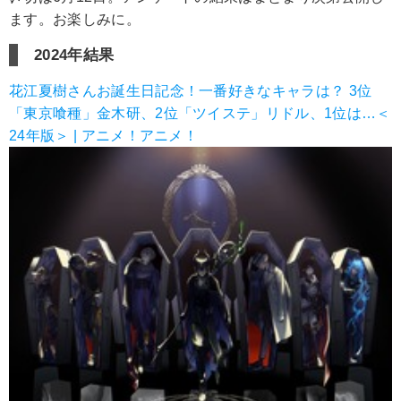
ます。お楽しみに。
2024年結果
花江夏樹さんお誕生日記念！一番好きなキャラは？ 3位
「東京喰種」金木研、2位「ツイステ」リドル、1位は…＜
24年版＞ | アニメ！アニメ！