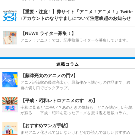
【重要・注意！】弊サイト「アニメ！アニメ！」Twitte
rアカウントのなりすましについて注意喚起のお知らせ
【NEW!! ライター募集！】
アニメ！アニメ！では、記事執筆ライターを募集しています。
連載コラム
【藤津亮太のアニメの門V】
アニメ評論家の藤津亮太が、最新作から懐かしの作品まで、独
自の切り口でピックアップ。
【平成・昭和レトロアニメのすゝめ】
令和に見ると“エモい”？あのときの気持ち、どこか懐かしい記憶
が蘇る――平成・昭和を彩ったアニメを振り返る連載コラム。
【おすすめマンガ手帖】
まだアニメ化されてはいないけれどぜひ読んでほしいおすすめ