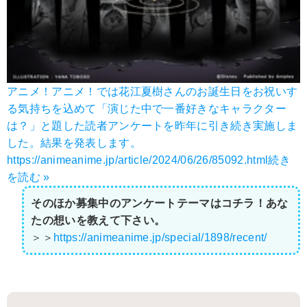
アニメ！アニメ！では花江夏樹さんのお誕生日をお祝いす
る気持ちを込めて「演じた中で一番好きなキャラクター
は？」と題した読者アンケートを昨年に引き続き実施しま
した。結果を発表します。
https://animeanime.jp/article/2024/06/26/85092.html
続き
を読む »
そのほか募集中のアンケートテーマはコチラ！あな
たの想いを教えて下さい。
＞＞
https://animeanime.jp/special/1898/recent/