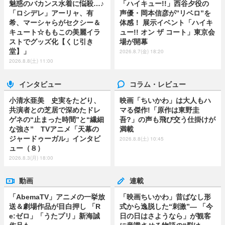
魅惑のバカンス水着に悩殺…♪
「ハイキュー!!」西谷夕役の
「ロシデレ」アーリャ、有
声優・岡本信彦が”リベロ”を
希、マーシャらがセクシー＆
体感！ 展示イベント「ハイキ
キュート☆ももこの美麗イラ
ュー!! オン ザ コート」東京会
ストでグッズ化【くじ引き
場が開幕
堂】」
2026.8.7(金) 18:20
2026.8.8(土) 11:00
インタビュー
コラム・レビュー
小清水亜美 史実をたどり、
映画「ちいかわ」は大人もハ
共演者との芝居で深めたドレ
マる傑作!「原作は東野圭
ゲネの“止まった時間”と“繊細
吾?」の声も飛び交う仕掛けが
な強さ” TVアニメ「天幕の
満載
ジャードゥーガル」インタビ
2026.8.8(土) 10:45
ュー（８）
2026.8.3(月) 18:00
動画
連載
「AbemaTV」アニメの一挙放
「映画ちいかわ」昔ばなし形
送＆劇場作品が目白押し 「R
式から逸脱した“刺激”― 「今
e:ゼロ」「うたプリ」新海誠
日の日はさようなら」が観客