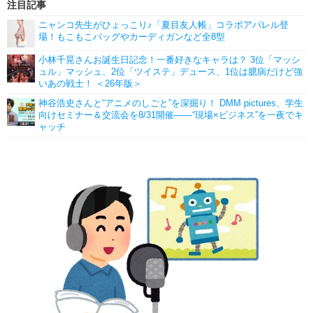
注目記事
ニャンコ先生がひょっこり♪「夏目友人帳」コラボアパレル登
場！もこもこバッグやカーディガンなど全8型
小林千晃さんお誕生日記念！一番好きなキャラは？ 3位「マッシ
ュル」マッシュ、2位「ツイステ」デュース、1位は臆病だけど強
いあの戦士！ ＜26年版＞
神谷浩史さんと“アニメのしごと”を深掘り！ DMM pictures、学生
向けセミナー＆交流会を8/31開催――“現場×ビジネス”を一夜でキ
ャッチ