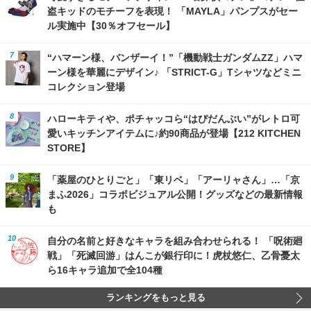
盗キッドのモチーフを表現！ 「MAYLA」パンプスがセー
ル実施中【30％オフセール】
“ハマーン様、バンザーイ！”「機動戦士ガンダムZZ」ハマ
ーン様を華麗にデザイン♪ 「STRICT-G」Tシャツなどミニ
コレクション登場
ハローキティや、ポチャッコら“はぴだんぶい”がレトロ可
愛いキッチンアイテムに♪約90商品が登場【212 KITCHEN
STORE】
「薬屋のひとりごと」「東リベ」「アーリャさん」…「京
まふ2026」コラボビジュアル公開！グッズなどの最新情報
も
自分の名前と好きなキャラを組み合わせられる！ 「呪術廻
戦」「死滅回游」はんこが銀行印に！虎杖悠仁、乙骨憂太
ら16キャラ追加で全104種
ランキングをもっと見る