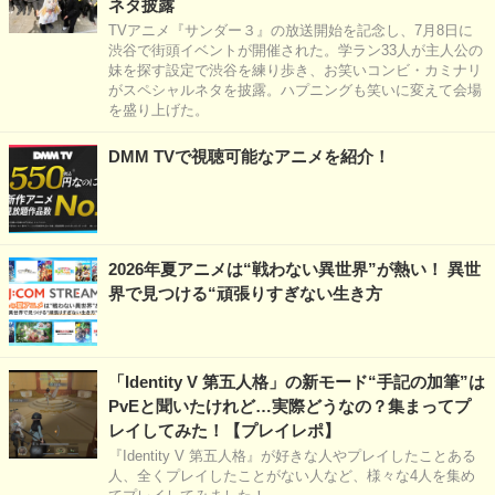
ネタ披露
TVアニメ『サンダー３』の放送開始を記念し、7月8日に
渋谷で街頭イベントが開催された。学ラン33人が主人公の
妹を探す設定で渋谷を練り歩き、お笑いコンビ・カミナリ
がスペシャルネタを披露。ハプニングも笑いに変えて会場
を盛り上げた。
DMM TVで視聴可能なアニメを紹介！
2026年夏アニメは“戦わない異世界”が熱い！ 異世
界で見つける“頑張りすぎない生き方
「Identity V 第五人格」の新モード“手記の加筆”は
PvEと聞いたけれど…実際どうなの？集まってプ
レイしてみた！【プレイレポ】
『Identity V 第五人格』が好きな人やプレイしたことある
人、全くプレイしたことがない人など、様々な4人を集め