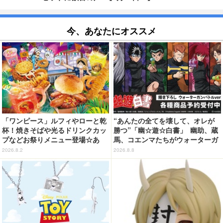
今、あなたにオススメ
「ワンピース」ルフィやローと乾
“あんたの全てを壊して、オレが
杯！焼きそばや光るドリンクカッ
勝つ”「幽☆遊☆白書」 幽助、蔵
プなどお祭りメニュー登場☆あ
馬、コエンマたちがウォーターガ
の“麦わら帽子”もグッズ化!? 【U
ンバトル!? 新作グッズが登場☆
2026.8.2
2026.8.8
SJ「ワンピース・プレミア・サマ
ー」が開幕】