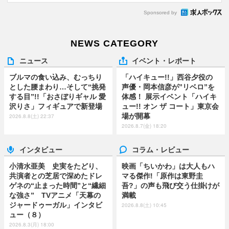
Sponsored by
NEWS CATEGORY
ニュース
イベント・レポート
ブルマの食い込み、むっちり
「ハイキュー!!」西谷夕役の
とした腰まわり…そして“挑発
声優・岡本信彦が”リベロ”を
する目”!!「おさぼりギャル 愛
体感！ 展示イベント「ハイキ
沢りさ」フィギュアで新登場
ュー!! オン ザ コート」東京会
場が開幕
2026.8.8(土) 22:37
2026.8.7(金) 18:20
インタビュー
コラム・レビュー
小清水亜美 史実をたどり、
映画「ちいかわ」は大人もハ
共演者との芝居で深めたドレ
マる傑作!「原作は東野圭
ゲネの“止まった時間”と“繊細
吾?」の声も飛び交う仕掛けが
な強さ” TVアニメ「天幕の
満載
ジャードゥーガル」インタビ
2026.8.8(土) 10:45
ュー（８）
2026.8.3(月) 18:00