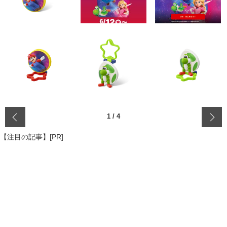
‹
1
/
4
【注目の記事】[PR]