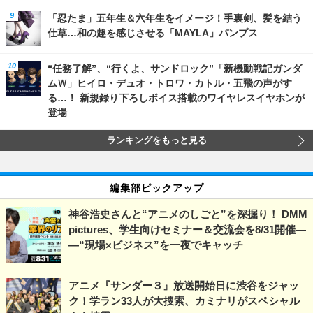
「忍たま」五年生＆六年生をイメージ！手裏剣、髪を結う
仕草…和の趣を感じさせる「MAYLA」パンプス
“任務了解”、“行くよ、サンドロック”「新機動戦記ガンダ
ムＷ」ヒイロ・デュオ・トロワ・カトル・五飛の声がす
る…！ 新規録り下ろしボイス搭載のワイヤレスイヤホンが
登場
ランキングをもっと見る
編集部ピックアップ
神谷浩史さんと“アニメのしごと”を深掘り！ DMM
pictures、学生向けセミナー＆交流会を8/31開催―
―“現場×ビジネス”を一夜でキャッチ
アニメ『サンダー３』放送開始日に渋谷をジャッ
ク！学ラン33人が大捜索、カミナリがスペシャル