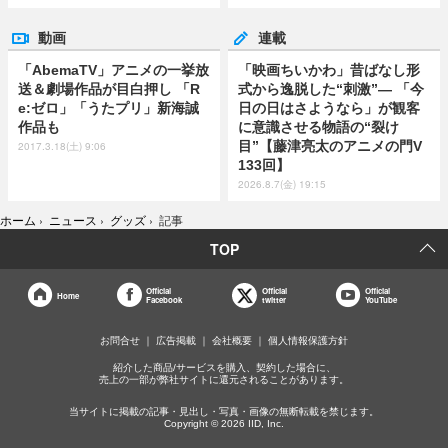
動画
連載
「AbemaTV」アニメの一挙放
「映画ちいかわ」昔ばなし形
送＆劇場作品が目白押し 「R
式から逸脱した“刺激”― 「今
e:ゼロ」「うたプリ」新海誠
日の日はさようなら」が観客
作品も
に意識させる物語の“裂け
目”【藤津亮太のアニメの門V
2017.3.18(土) 9:06
133回】
2026.8.7(金) 19:15
ホーム
›
ニュース
›
グッズ
›
記事
TOP
Official
Official
Official
Home
Facebook
twitter
YouTube
お問合せ
広告掲載
会社概要
個人情報保護方針
紹介した商品/サービスを購入、契約した場合に、
売上の一部が弊社サイトに還元されることがあります。
当サイトに掲載の記事・見出し・写真・画像の無断転載を禁じます。
Copyright © 2026 IID, Inc.