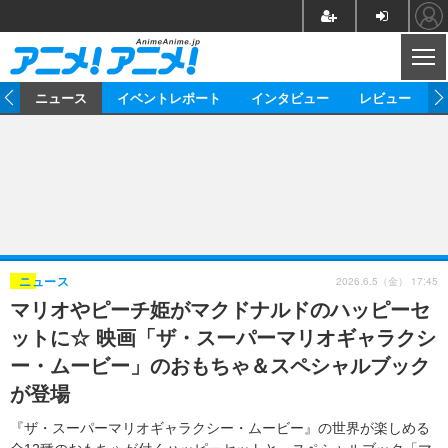
CL
ム
ニュース
イベントレポート
インタビュー
レビュー
ニュース
アニメ
映画/ドラマ
イベントレポート
マンガ
ノベル
アニメ
映画
インタビュー
音楽
声優
ライブ
舞台
スタッフ
声優
レビュー
2026.6.5（金） 17:45
ニュース
マリオやピーチ姫がマクドナルドのハッピーセ
ゲーム
グッズ
海外イベント
ビジネス
俳優・タレント
アーティスト
アニメ
実写
動画
ットに☆ 映画「ザ・スーパーマリオギャラクシ
イベント
海外
ビジネス
書評
イベント
アニメ
映画/ドラマ
連載・コラム
ー・ムービー」のおもちゃ＆スペシャルブック
が登場
ゲーム
座談会
アニメ！アニメ！TV
ABEMA Cafe
『ザ・スーパーマリオギャラクシー・ムービー』の世界が楽しめる