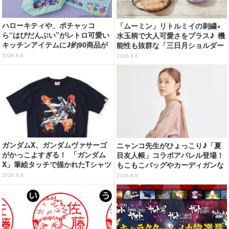
ハローキティや、ポチャッコ
「ムーミン」リトルミイの刺繍×
ら“はぴだんぶい”がレトロ可愛い
水玉柄で大人可愛さをプラス♪ 機
キッチンアイテムに♪約90商品が
能性も抜群な「三日月ショルダー
登場【212 KITCHEN STORE】
バッグ」が新登場
2026.8.8
2026.8.6
ガンダムX、ガンダムヴァサーゴ
ニャンコ先生がひょっこり♪「夏
がかっこよすぎる！ 「ガンダム
目友人帳」コラボアパレル登場！
X」筆絵タッチで描かれたTシャツ
もこもこバッグやカーディガンな
が明日（8/9）まで予約受付中！
ど全8型
2026.8.8
2026.8.6