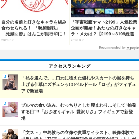
自分の名前と好きなキャラを組み
「宇宙戦艦ヤマト2199」人気投票
合わせられる！ 「呪術廻戦」
企画が開始！あたなの好きなキャ
「死滅回游」はんこが銀行印に！
ラ・メカは？【2199～3199総選
虎杖悠仁、乙骨憂太ら16キャラ追
挙】
2026.8.6
2026.8.7
加で全104種
Recommended by
アクセスランキング
「私を選んで」…口元に咥えた値札やスカートの裾を持ち
上げる仕草にズギュンッ!!!!ベルドール「ロゼ」がフィギュ
アで新登場
ブルマの食い込み、むっちりとした腰まわり…そして“挑発
する目”!!「おさぼりギャル 愛沢りさ」フィギュアで新登
場
「文スト」中島敦らの立像や貴重なイラスト、映像体験で
世界に没入！TVアニメ10周年記念展の東京会場フォトレポ