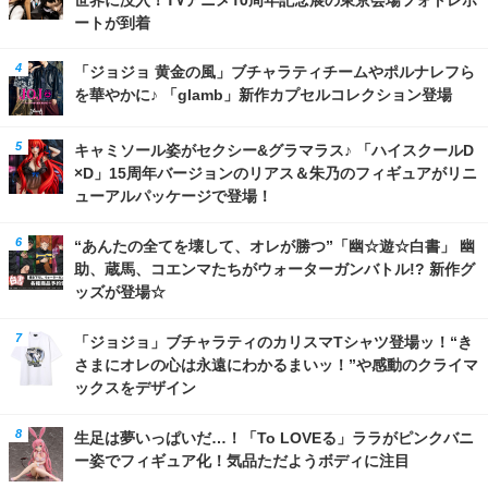
ートが到着
「ジョジョ 黄金の風」ブチャラティチームやポルナレフら
を華やかに♪ 「glamb」新作カプセルコレクション登場
キャミソール姿がセクシー&グラマラス♪ 「ハイスクールD
×D」15周年バージョンのリアス＆朱乃のフィギュアがリニ
ューアルパッケージで登場！
“あんたの全てを壊して、オレが勝つ”「幽☆遊☆白書」 幽
助、蔵馬、コエンマたちがウォーターガンバトル!? 新作グ
ッズが登場☆
「ジョジョ」ブチャラティのカリスマTシャツ登場ッ！“き
さまにオレの心は永遠にわかるまいッ！”や感動のクライマ
ックスをデザイン
生足は夢いっぱいだ…！「To LOVEる」ララがピンクバニ
ー姿でフィギュア化！気品ただようボディに注目