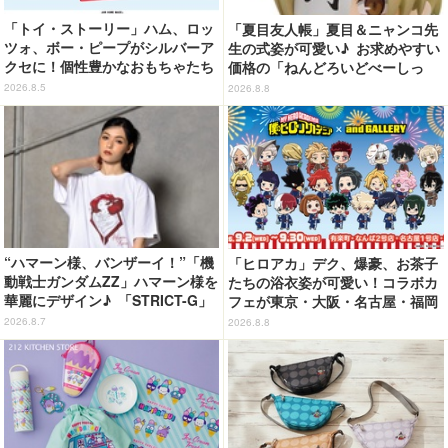
「トイ・ストーリー」ハム、ロッ
「夏目友人帳」夏目＆ニャンコ先
ツォ、ボー・ピープがシルバーア
生の式姿が可愛い♪ お求めやすい
クセに！個性豊かなおもちゃたち
価格の「ねんどろいどべーしっ
をオシャレに身につけよう♪
く」から登場！ ちんまい二人が
2026.8.5
2026.8.8
並んだ姿にキュン☆
“ハマーン様、バンザーイ！”「機
「ヒロアカ」デク、爆豪、お茶子
動戦士ガンダムZZ」ハマーン様を
たちの浴衣姿が可愛い！コラボカ
華麗にデザイン♪ 「STRICT-G」
フェが東京・大阪・名古屋・福岡
Tシャツなどミニコレクション登
で開催
2026.8.7
2026.8.8
場