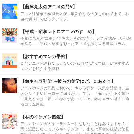
【藤津亮太のアニメの門V】
アニメ評論家の藤津亮太が、最新作から懐かしの作品まで、独
自の切り口でピックアップ。
【平成・昭和レトロアニメのすゝめ】
令和に見ると“エモい”？あのときの気持ち、どこか懐かしい記憶
が蘇る――平成・昭和を彩ったアニメを振り返る連載コラム。
【おすすめマンガ手帖】
まだアニメ化されてはいないけれどぜひ読んでほしいおすすめ
マンガを紹介する連載
【敵キャラ列伝 ～彼らの美学はどこにある？】
アニメやマンガ作品において、キャラクター人気や話題は、主
人公サイドやヒーローに偏りがち。でも、「光」が明るく輝い
て見えるのは「影」の存在があってこそ。敵キャラの魅力に迫
るコラム連載。
【私のイケメン図鑑】
アニメやマンガのキャラクターに恋したことはありますか？世
間で話題になっているキャラクター、または筆者の独断と偏見