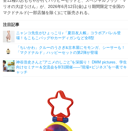
全12種のおもちゃが付くハッピーセットと、スペシャルブック「マ
リオの大ぼうけん」が、2026年6月12日(金)より期間限定で全国の
マクドナルド(一部店舗を除く)にて販売される。
注目記事
ニャンコ先生がひょっこり♪「夏目友人帳」コラボアパレル登
場！もこもこバッグやカーディガンなど全8型
「ちいかわ」クルーのうさぎ&古本屋にモモンガ、シーサーも！
「マクドナルド」ハッピーセットの第2弾が登場
神谷浩史さんと“アニメのしごと”を深掘り！ DMM pictures、学生
向けセミナー＆交流会を8/31開催――“現場×ビジネス”を一夜でキ
ャッチ