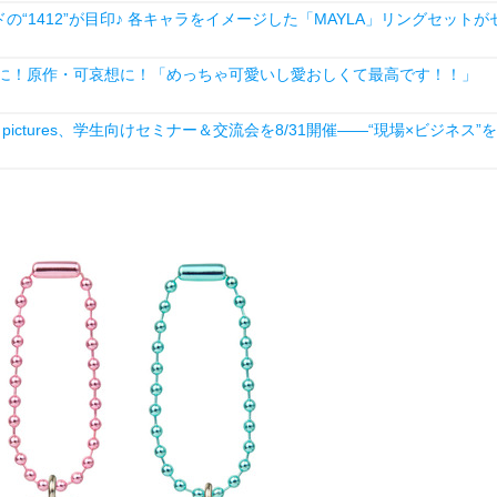
1412”が目印♪ 各キャラをイメージした「MAYLA」リングセットが
メに！原作・可哀想に！「めっちゃ可愛いし愛おしくて最高です！！」
ictures、学生向けセミナー＆交流会を8/31開催――“現場×ビジネス”を