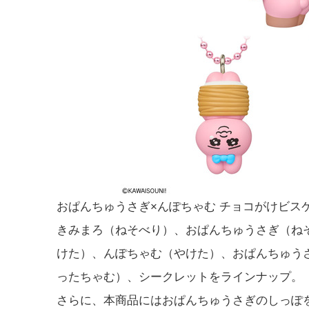
おぱんちゅうさぎ×んぽちゃむ チョコがけビス
きみまろ（ねそべり）、おぱんちゅうさぎ（ね
けた）、んぽちゃむ（やけた）、おぱんちゅう
ったちゃむ）、シークレットをラインナップ。
さらに、本商品にはおぱんちゅうさぎのしっぽを