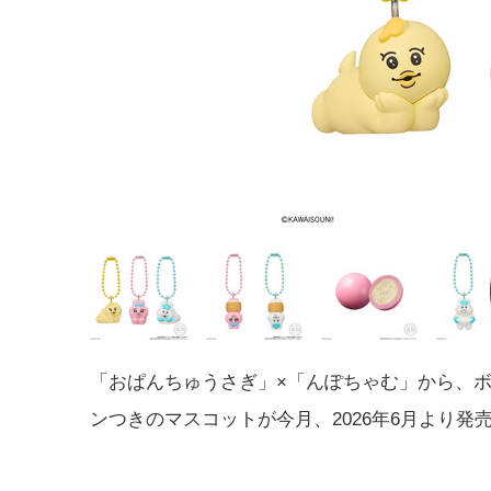
「おぱんちゅうさぎ」×「んぽちゃむ」から、
ンつきのマスコットが今月、2026年6月より発