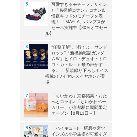
可愛すぎるモチーフデザイン
♪ 「名探偵コナン」コナン&
怪盗キッドのモチーフを表
現！ 「MAYLA」パンプスが
セール実施中【30％オフセー
ル】
“任務了解”、“行くよ、サンド
ロック”「新機動戦記ガンダ
ムＷ」ヒイロ・デュオ・トロ
ワ・カトル・五飛の声がす
る…！ 新規録り下ろしボイス
搭載のワイヤレスイヤホンが登
場
「ちいかわ」京都銘菓・おた
べとコラボ♪ 「ちいかわベー
カリー」が京都駅に期間限定
オープン【8月13日～】
「ハイキュー!!」研磨や宮ツ
インズの小学生姿が可愛すぎ