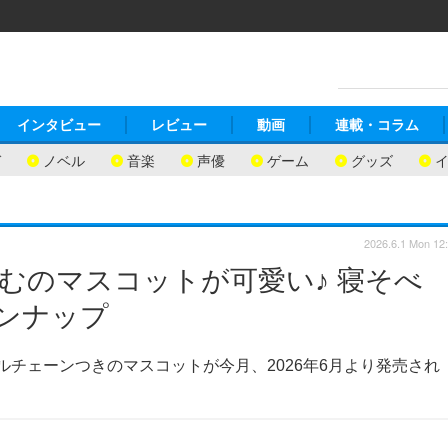
インタビュー
レビュー
動画
連載・コラム
ガ
ノベル
音楽
声優
ゲーム
グッズ
2026.6.1 Mon 12
むのマスコットが可愛い♪ 寝そべ
ンナップ
チェーンつきのマスコットが今月、2026年6月より発売され