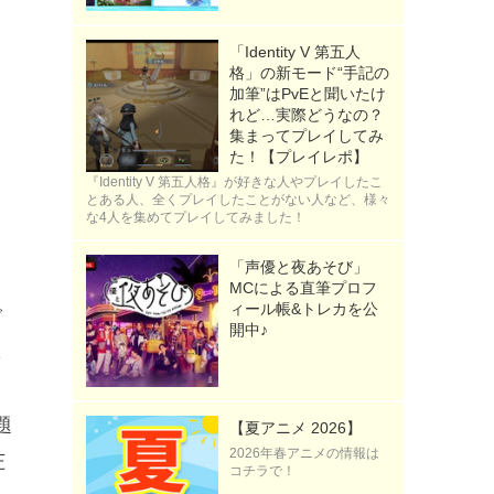
「Identity V 第五人
格」の新モード“手記の
加筆”はPvEと聞いたけ
れど…実際どうなの？
集まってプレイしてみ
た！【プレイレポ】
『Identity V 第五人格』が好きな人やプレイしたこ
とある人、全くプレイしたことがない人など、様々
な4人を集めてプレイしてみました！
「声優と夜あそび」
ャ
MCによる直筆プロフ
ィール帳&トレカを公
で
開中♪
え
題
【夏アニメ 2026】
2026年春アニメの情報は
圧
コチラで！