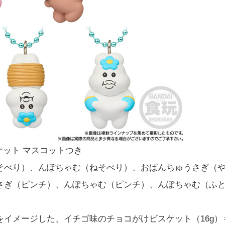
ケット マスコットつき
そべり）、んぽちゃむ（ねそべり）、おぱんちゅうさぎ（
さぎ（ピンチ）、んぽちゃむ（ピンチ）、んぽちゃむ（ふ
イメージした、イチゴ味のチョコがけビスケット（16g）