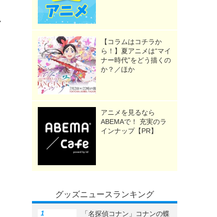
ん
【コラムはコチラか
ら！】夏アニメは“マイ
ナー時代”をどう描くの
か？／ほか
アニメを見るなら
ABEMAで！ 充実のラ
インナップ【PR】
グッズニュースランキング
「名探偵コナン」コナンの蝶