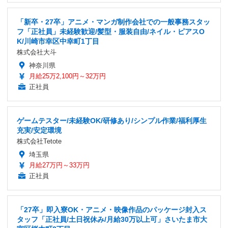
「新卒・27卒」アニメ・マンガ制作会社での一般事務スタッ
フ「正社員」未経験歓迎/髪型・服装自由/ネイル・ピアスO
K/川崎市幸区中幸町1丁目
株式会社大斗
神奈川県
月給25万2,100円～32万円
正社員
ゲームテスター/未経験OK/研修あり/シンプル作業/福利厚生
充実/安定環境
株式会社Tetote
埼玉県
月給27万円～33万円
正社員
「27卒」即入寮OK・アニメ・映像作品のパッケージ封入ス
タッフ「正社員/土日祝休み/月給30万以上可」さいたま市大