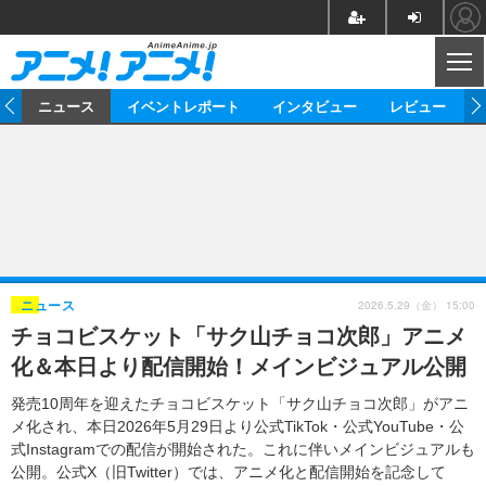
CL
ム
ニュース
イベントレポート
インタビュー
レビュー
ニュース
アニメ
映画/ドラマ
イベントレポート
マンガ
ノベル
アニメ
映画
インタビュー
音楽
声優
ライブ
舞台
スタッフ
声優
レビュー
2026.5.29（金） 15:00
ニュース
チョコビスケット「サク山チョコ次郎」アニメ
ゲーム
グッズ
海外イベント
ビジネス
俳優・タレント
アーティスト
アニメ
実写
動画
化＆本日より配信開始！メインビジュアル公開
イベント
海外
ビジネス
書評
イベント
アニメ
映画/ドラマ
連載・コラム
発売10周年を迎えたチョコビスケット「サク山チョコ次郎」がアニ
メ化され、本日2026年5月29日より公式TikTok・公式YouTube・公
ゲーム
座談会
アニメ！アニメ！TV
ABEMA Cafe
式Instagramでの配信が開始された。これに伴いメインビジュアルも
公開。公式X（旧Twitter）では、アニメ化と配信開始を記念して