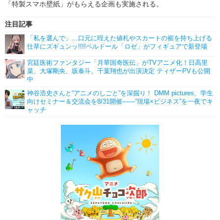
「特製スマホ壁紙」がもらえる企画も実施される。
注目記事
「私を選んで」…口元に咥えた値札やスカートの裾を持ち上げる
仕草にズギュンッ!!!!ベルドール「ロゼ」がフィギュアで新登場
宮廷医術ファンタジー「月華国奇医伝」がTVアニメ化！日高里
菜、大塚剛央、坂泰斗、千葉翔也が出演決定 ティザーPVも公開
中
神谷浩史さんと“アニメのしごと”を深掘り！ DMM pictures、学生
向けセミナー＆交流会を8/31開催――“現場×ビジネス”を一夜でキ
ャッチ