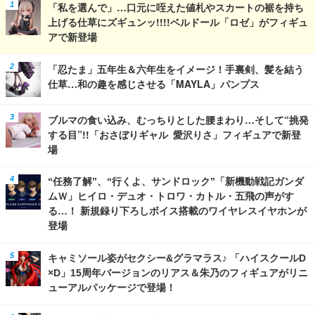
「私を選んで」…口元に咥えた値札やスカートの裾を持ち
上げる仕草にズギュンッ!!!!ベルドール「ロゼ」がフィギュ
アで新登場
「忍たま」五年生＆六年生をイメージ！手裏剣、髪を結う
仕草…和の趣を感じさせる「MAYLA」パンプス
ブルマの食い込み、むっちりとした腰まわり…そして“挑発
する目”!!「おさぼりギャル 愛沢りさ」フィギュアで新登
場
“任務了解”、“行くよ、サンドロック”「新機動戦記ガンダ
ムＷ」ヒイロ・デュオ・トロワ・カトル・五飛の声がす
る…！ 新規録り下ろしボイス搭載のワイヤレスイヤホンが
登場
キャミソール姿がセクシー&グラマラス♪ 「ハイスクールD
×D」15周年バージョンのリアス＆朱乃のフィギュアがリニ
ューアルパッケージで登場！