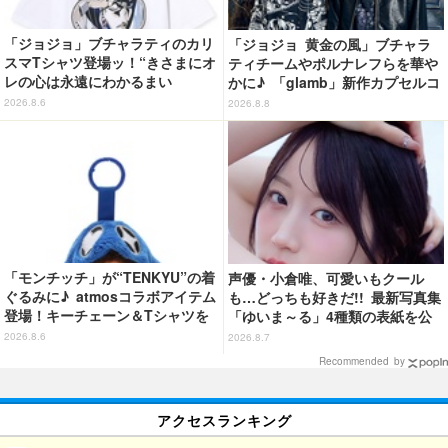
「ジョジョ」ブチャラティのカリ
「ジョジョ 黄金の風」ブチャラ
スマTシャツ登場ッ！“きさまにオ
ティチームやポルナレフらを華や
レの心は永遠にわかるまい
かに♪ 「glamb」新作カプセルコ
ッ！”や感動のクライマックスを
レクション登場
2026.8.6
2026.8.8
デザイン
「モンチッチ」が“TENKYU”の着
声優・小倉唯、可愛いもクール
ぐるみに♪ atmosコラボアイテム
も…どっちも好きだ!! 最新写真集
登場！キーチェーン＆Tシャツを
「ゆいま～る」4種類の表紙を公
展開
開！「成長した私の姿を楽しんで
2026.8.6
2026.8.7
いただけたら」
Recommended by
アクセスランキング