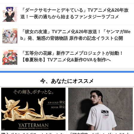
「ダークサモナーとデキている」TVアニメ化&26年放
送！一夜の過ちから始まるファンタジーラブコメ
「彼女の友達」TVアニメ化&26年放送！「ヤンマガWe
b」発、魅惑の背徳物語 原作者の記念イラスト公開
「五等分の花嫁」新作アニメプロジェクトが始動！
【春夏秋冬】TVアニメ化&新作OVAを制作へ
今、あなたにオススメ