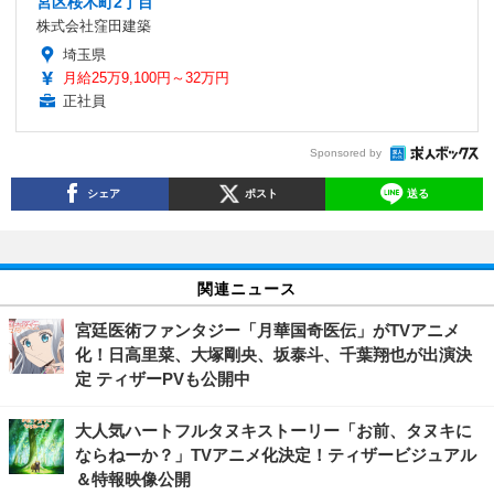
宮区桜木町2丁目
株式会社窪田建築
埼玉県
月給25万9,100円～32万円
正社員
Sponsored by
シェア
ポスト
送る
関連ニュース
宮廷医術ファンタジー「月華国奇医伝」がTVアニメ
化！日高里菜、大塚剛央、坂泰斗、千葉翔也が出演決
定 ティザーPVも公開中
大人気ハートフルタヌキストーリー「お前、タヌキに
ならねーか？」TVアニメ化決定！ティザービジュアル
＆特報映像公開