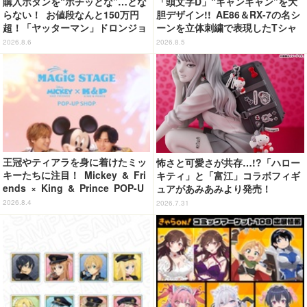
購入ボタンを“ポチッとな”…とな
「頭文字D」“ギャンギャン”を大
らない！ お値段なんと150万円
胆デザイン!! AE86＆RX-7の名シ
超！「ヤッターマン」ドロンジョ
ーンを立体刺繍で表現したTシャ
様が黄金の輝きをまといミニフィ
ツ登場
2026.8.6
2026.8.5
ギュア化 ヤッターワン&おだてブ
タも
王冠やティアラを身に着けたミッ
怖さと可愛さが共存…!?「ハロー
キーたちに注目！ Mickey & Fri
キティ」と「富江」コラボフィギ
ends × King & Prince POP-U
ュアがあみあみより発売！
P SHOP「MAGIC STAGE」に新
2026.8.4
2026.7.31
商品登場