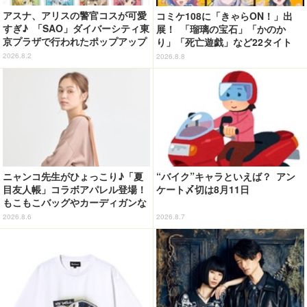
アスナ、アリスの警官コスが可愛
コミケ108に「きゃらON！」出
すぎ♪ 「SAO」ダイバーシティ東
展！ 「瑠璃の宝石」「かのか
京プラザで行われたポップアップ
り」「死亡遊戯」など22タイト
ショップの事後通販がスタート！
ル・350種以上のグッズ販売
2026.8.2
2026.8.8
ニャンコ先生がひょっこり♪「夏
“バイク”キャラといえば？ アン
目友人帳」コラボアパレル登場！
ケート〆切は8月11日
もこもこバッグやカーディガンな
ど全8型
2026.8.6
2026.8.7