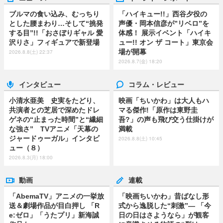
ブルマの食い込み、むっちり
「ハイキュー!!」西谷夕役の
とした腰まわり…そして“挑発
声優・岡本信彦が”リベロ”を
する目”!!「おさぼりギャル 愛
体感！ 展示イベント「ハイキ
沢りさ」フィギュアで新登場
ュー!! オン ザ コート」東京会
場が開幕
2026.8.8(土) 22:37
2026.8.7(金) 18:20
インタビュー
コラム・レビュー
小清水亜美 史実をたどり、
映画「ちいかわ」は大人もハ
共演者との芝居で深めたドレ
マる傑作!「原作は東野圭
ゲネの“止まった時間”と“繊細
吾?」の声も飛び交う仕掛けが
な強さ” TVアニメ「天幕の
満載
ジャードゥーガル」インタビ
2026.8.8(土) 10:45
ュー（８）
2026.8.3(月) 18:00
動画
連載
「AbemaTV」アニメの一挙放
「映画ちいかわ」昔ばなし形
送＆劇場作品が目白押し 「R
式から逸脱した“刺激”― 「今
e:ゼロ」「うたプリ」新海誠
日の日はさようなら」が観客