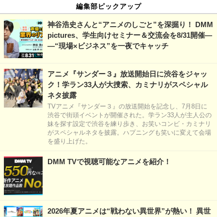
編集部ピックアップ
神谷浩史さんと“アニメのしごと”を深掘り！ DMM
pictures、学生向けセミナー＆交流会を8/31開催―
―“現場×ビジネス”を一夜でキャッチ
アニメ『サンダー３』放送開始日に渋谷をジャッ
ク！学ラン33人が大捜索、カミナリがスペシャル
ネタ披露
TVアニメ『サンダー３』の放送開始を記念し、7月8日に
渋谷で街頭イベントが開催された。学ラン33人が主人公の
妹を探す設定で渋谷を練り歩き、お笑いコンビ・カミナリ
がスペシャルネタを披露。ハプニングも笑いに変えて会場
を盛り上げた。
DMM TVで視聴可能なアニメを紹介！
2026年夏アニメは“戦わない異世界”が熱い！ 異世