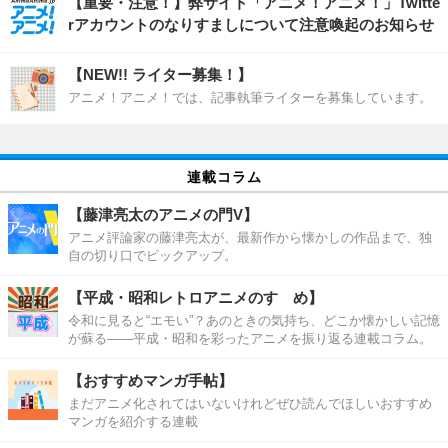
【重要・注意！】弊サイト「アニメ！アニメ！」Twitte
rアカウントのなりすましについて注意喚起のお知らせ
【NEW!! ライター募集！】
アニメ！アニメ！では、記事執筆ライターを募集しています。
連載コラム
【藤津亮太のアニメの門V】
アニメ評論家の藤津亮太が、最新作から懐かしの作品まで、独
自の切り口でピックアップ。
【平成・昭和レトロアニメのすゝめ】
令和に見ると“エモい”？あのときの気持ち、どこか懐かしい記憶
が蘇る――平成・昭和を彩ったアニメを振り返る連載コラム。
【おすすめマンガ手帖】
まだアニメ化されてはいないけれどぜひ読んでほしいおすすめ
マンガを紹介する連載