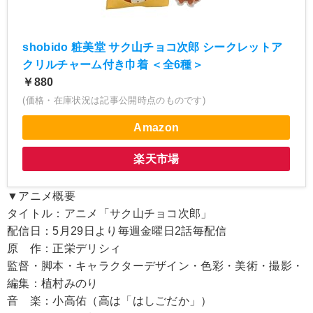
shobido 粧美堂 サク山チョコ次郎 シークレットア
クリルチャーム付き巾着 ＜全6種＞
￥880
(価格・在庫状況は記事公開時点のものです)
Amazon
楽天市場
▼アニメ概要
タイトル：アニメ「サク山チョコ次郎」
配信日：5月29日より毎週金曜日2話毎配信
原 作：正栄デリシィ
監督・脚本・キャラクターデザイン・色彩・美術・撮影・
編集：植村みのり
音 楽：小高佑（高は「はしごだか」）