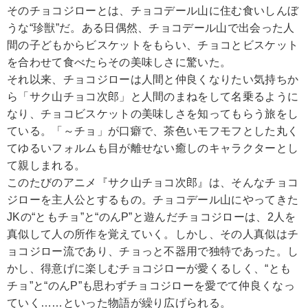
そのチョコジローとは、チョコデール山に住む食いしんぼ
うな“珍獣”だ。ある日偶然、チョコデール山で出会った人
間の子どもからビスケットをもらい、チョコとビスケット
を合わせて食べたらその美味しさに驚いた。
それ以来、チョコジローは人間と仲良くなりたい気持ちか
ら「サク山チョコ次郎」と人間のまねをして名乗るように
なり、チョコビスケットの美味しさを知ってもらう旅をし
ている。「～チョ」が口癖で、茶色いモフモフとした丸く
てゆるいフォルムも目が離せない癒しのキャラクターとし
て親しまれる。
このたびのアニメ『サク山チョコ次郎』は、そんなチョコ
ジローを主人公とするもの。チョコデール山にやってきた
JKの“ともチョ”と“のんP”と遊んだチョコジローは、2人を
真似して人の所作を覚えていく。しかし、その人真似はチ
ョコジロー流であり、チョっと不器用で独特であった。し
かし、得意げに楽しむチョコジローが愛くるしく、“とも
チョ”と“のんP”も思わずチョコジローを愛でて仲良くなっ
ていく……といった物語が繰り広げられる。