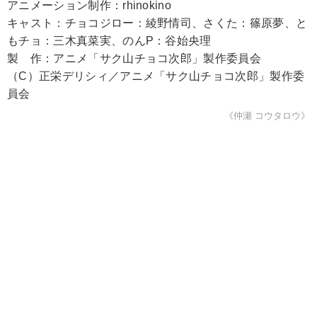
アニメーション制作：rhinokino
キャスト：チョコジロー：綾野情司、さくた：篠原夢、と
もチョ：三木真菜実、のんP：谷始央理
製 作：アニメ「サク山チョコ次郎」製作委員会
（C）正栄デリシィ／アニメ「サク山チョコ次郎」製作委
員会
《仲瀬 コウタロウ》