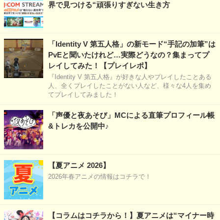
界で見つける“頑張りすぎない生き方
「Identity V 第五人格」の新モード“手記の加筆”は
PvEと聞いたけれど…実際どうなの？集まってプ
レイしてみた！【プレイレポ】
『Identity V 第五人格』が好きな人やプレイしたことある
人、全くプレイしたことがない人など、様々な4人を集め
てプレイしてみました！
「声優と夜あそび」MCによる直筆プロフィール帳
&トレカを公開中♪
【夏アニメ 2026】
2026年春アニメの情報はコチラで！
【コラムはコチラから！】夏アニメは“マイナー時