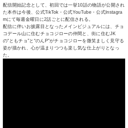
配信開始記念として、初回では一挙10話の物語が公開され
た本作は今後、公式TikTok・公式YouTube・公式Instagra
mにて毎週金曜日に2話ごとに配信される。
配信に伴いお披露目となったメインビジュアルには、チョ
コデール山に住むチョコジローの仲間と、街に住むJK
の“ともチョ”と“のんP”がチョコジローを微笑ましく見守る
姿が描かれ、心が温まりつつも楽し気な仕上がりとなっ
た。