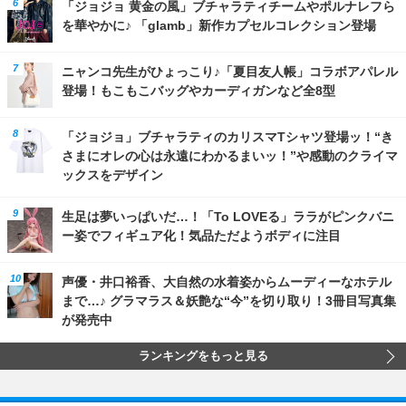
「ジョジョ 黄金の風」ブチャラティチームやポルナレフら
を華やかに♪ 「glamb」新作カプセルコレクション登場
ニャンコ先生がひょっこり♪「夏目友人帳」コラボアパレル
登場！もこもこバッグやカーディガンなど全8型
「ジョジョ」ブチャラティのカリスマTシャツ登場ッ！“き
さまにオレの心は永遠にわかるまいッ！”や感動のクライマ
ックスをデザイン
生足は夢いっぱいだ…！「To LOVEる」ララがピンクバニ
ー姿でフィギュア化！気品ただようボディに注目
声優・井口裕香、大自然の水着姿からムーディーなホテル
まで…♪ グラマラス＆妖艶な“今”を切り取り！3冊目写真集
が発売中
ランキングをもっと見る