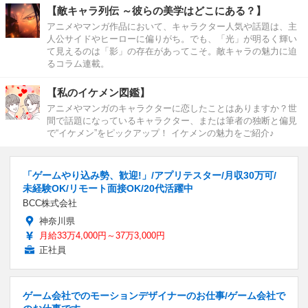
【敵キャラ列伝 ～彼らの美学はどこにある？】
アニメやマンガ作品において、キャラクター人気や話題は、主
人公サイドやヒーローに偏りがち。でも、「光」が明るく輝い
て見えるのは「影」の存在があってこそ。敵キャラの魅力に迫
るコラム連載。
【私のイケメン図鑑】
アニメやマンガのキャラクターに恋したことはありますか？世
間で話題になっているキャラクター、または筆者の独断と偏見
で“イケメン”をピックアップ！ イケメンの魅力をご紹介♪
「ゲームやり込み勢、歓迎!」/アプリテスター/月収30万可/
未経験OK/リモート面接OK/20代活躍中
BCC株式会社
神奈川県
月給33万4,000円～37万3,000円
正社員
ゲーム会社でのモーションデザイナーのお仕事/ゲーム会社で