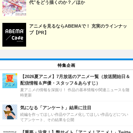
代”をどう描くのか？／ほか
アニメを見るならABEMAで！ 充実のラインナッ
プ【PR】
特集企画
【2026夏アニメ】7月放送のアニメ一覧（放送開始日＆
配信情報＆声優・スタッフ＆あらすじ）
夏アニメの情報を深掘り！ 作品の基本情報や関連ニュースを随
時更新
気になる「アンケート」結果に注目
続編を作ってほしい作品やアニメ化してほしい作品などについ
てアンケート、その結果を公開
【重要・注意！】弊サイト「アニメ！アニメ！」Twitte