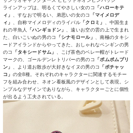
サンリオキャラクターズ ビビッドネオンピンバッジ
ラインアップは、明るくてやさしい女のコ
「ハローキテ
ィ」
、すなおで明るい、弟思いの女のコ
「マイメロデ
ィ」
、自称マイメロディのライバル
「クロミ」
、中国生ま
れの半魚人
「ハンギョドン」
、遠いお空の雲の上で生まれ
た、白いこいぬの男のコ
「シナモロール」
、南極のタキシ
ードアイランドからやってきた、おしゃれなペンギンの男
のコ
「タキシードサム」
、こげ茶色のベレー帽がトレード
マークの、ゴールデンレトリバーの男のコ
「ポムポムプリ
ン」
、より道お散歩が大好きなイヌの男のコ
「ポチャッ
コ」
の全8種。それぞれのキャラクターに関連するモチー
フを組み合わせ、ネオン看板風のデザインとして表現。シ
ンプルなデザインでありながら、キャラクターごとに個性
が出るよう工夫されている。