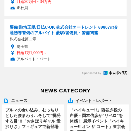
月給30万円～34万円
正社員
警備員/埼玉県/日払いOK 株式会社オートレント 69607の交
通誘導警備のアルバイト 蕨駅/警備員・警備関連
株式会社第二章
埼玉県
日給1万1,000円～
アルバイト・パート
Sponsored by
NEWS CATEGORY
ニュース
イベント・レポート
ブルマの食い込み、むっちり
「ハイキュー!!」西谷夕役の
とした腰まわり…そして“挑発
声優・岡本信彦が”リベロ”を
する目”!!「おさぼりギャル 愛
体感！ 展示イベント「ハイキ
沢りさ」フィギュアで新登場
ュー!! オン ザ コート」東京会