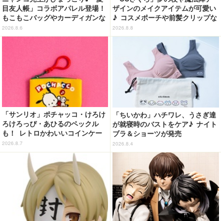
目友人帳」コラボアパレル登場！
ザインのメイクアイテムが可愛い
もこもこバッグやカーディガンな
♪ コスメポーチや前髪クリップな
ど全8型
ど…毎日使いたい!!「タイトーく
2026.8.6
2026.8.8
じ」【8月28日～】
「サンリオ」ポチャッコ・けろけ
「ちいかわ」ハチワレ、うさぎ達
ろけろっぴ・あひるのペックル
が就寝時のバストをケア♪ ナイト
も！ レトロかわいいコインケー
ブラ＆ショーツが発売
ス第2弾がカプセルトイに登場♪
2026.8.7
2026.8.4