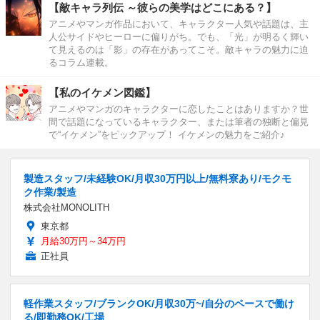
【敵キャラ列伝 ～彼らの美学はどこにある？】
アニメやマンガ作品において、キャラクター人気や話題は、主
人公サイドやヒーローに偏りがち。でも、「光」が明るく輝い
て見えるのは「影」の存在があってこそ。敵キャラの魅力に迫
るコラム連載。
【私のイケメン図鑑】
アニメやマンガのキャラクターに恋したことはありますか？世
間で話題になっているキャラクター、または筆者の独断と偏見
で“イケメン”をピックアップ！ イケメンの魅力をご紹介♪
製造スタッフ/未経験OK/月収30万円以上/無料寮あり/モクモ
ク作業/製造
株式会社MONOLITH
東京都
月給30万円～34万円
正社員
軽作業スタッフ/ブランクOK/月収30万~/自分のペースで働け
る/即勤務OK/工場