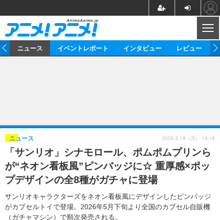
CL
ム
ニュース
イベントレポート
インタビュー
レビュー
ニュース
アニメ
映画/ドラマ
イベントレポート
マンガ
ノベル
アニメ
映画
インタビュー
音楽
声優
ライブ
舞台
スタッフ
声優
レビュー
2026.5.18（月） 19:18
ニュース
「サンリオ」シナモロール、ポムポムプリンら
ゲーム
グッズ
海外イベント
ビジネス
俳優・タレント
アーティスト
アニメ
実写
動画
が“ネオン看板風”ピンバッジに☆ 重厚感×ポッ
イベント
海外
ビジネス
書評
イベント
アニメ
映画/ドラマ
連載・コラム
プデザインの全8種がガチャに登場
ゲーム
座談会
アニメ！アニメ！TV
ABEMA Cafe
サンリオキャラクターズをネオン看板風にデザインしたピンバッジ
がカプセルトイで登場。2026年5月下旬より全国のカプセル自販機
（ガチャマシン）で順次発売される。