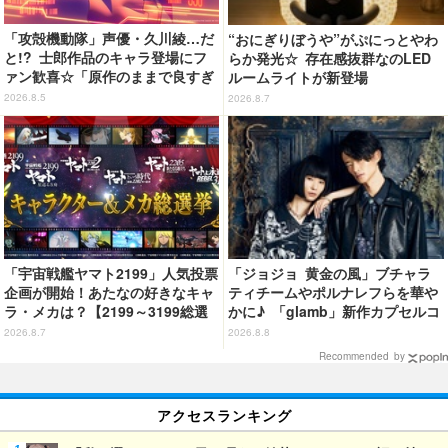
「攻殻機動隊」声優・久川綾…だ
“おにぎりぼうや”がぷにっとやわ
と!? 士郎作品のキャラ登場にフ
らか発光☆ 存在感抜群なのLED
ァン歓喜☆「原作のままで良すぎ
ルームライトが新登場
るな」「脳の処理が追いつかない
2026.8.5
2026.8.7
よお」…第5話【ネタバレあり反
応まとめ】
「宇宙戦艦ヤマト2199」人気投票
「ジョジョ 黄金の風」ブチャラ
企画が開始！あたなの好きなキャ
ティチームやポルナレフらを華や
ラ・メカは？【2199～3199総選
かに♪ 「glamb」新作カプセルコ
挙】
レクション登場
2026.8.7
2026.8.8
Recommended by
アクセスランキング