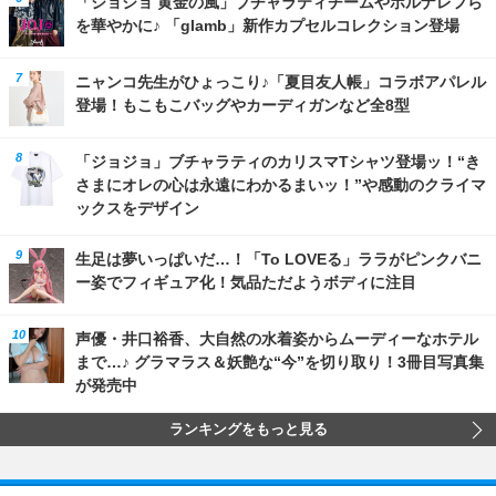
「ジョジョ 黄金の風」ブチャラティチームやポルナレフら
を華やかに♪ 「glamb」新作カプセルコレクション登場
ニャンコ先生がひょっこり♪「夏目友人帳」コラボアパレル
登場！もこもこバッグやカーディガンなど全8型
「ジョジョ」ブチャラティのカリスマTシャツ登場ッ！“き
さまにオレの心は永遠にわかるまいッ！”や感動のクライマ
ックスをデザイン
生足は夢いっぱいだ…！「To LOVEる」ララがピンクバニ
ー姿でフィギュア化！気品ただようボディに注目
声優・井口裕香、大自然の水着姿からムーディーなホテル
まで…♪ グラマラス＆妖艶な“今”を切り取り！3冊目写真集
が発売中
ランキングをもっと見る