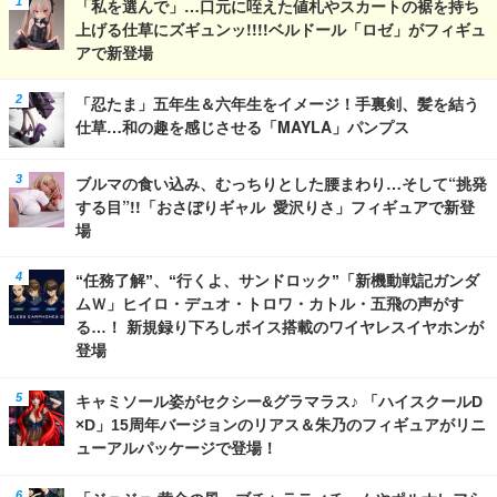
「私を選んで」…口元に咥えた値札やスカートの裾を持ち
上げる仕草にズギュンッ!!!!ベルドール「ロゼ」がフィギュ
アで新登場
「忍たま」五年生＆六年生をイメージ！手裏剣、髪を結う
仕草…和の趣を感じさせる「MAYLA」パンプス
ブルマの食い込み、むっちりとした腰まわり…そして“挑発
する目”!!「おさぼりギャル 愛沢りさ」フィギュアで新登
場
“任務了解”、“行くよ、サンドロック”「新機動戦記ガンダ
ムＷ」ヒイロ・デュオ・トロワ・カトル・五飛の声がす
る…！ 新規録り下ろしボイス搭載のワイヤレスイヤホンが
登場
キャミソール姿がセクシー&グラマラス♪ 「ハイスクールD
×D」15周年バージョンのリアス＆朱乃のフィギュアがリニ
ューアルパッケージで登場！