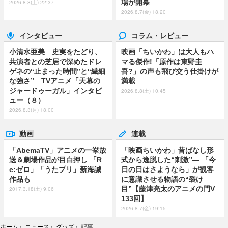
場が開幕
2026.8.8(土) 22:37
2026.8.7(金) 18:20
インタビュー
コラム・レビュー
小清水亜美 史実をたどり、
映画「ちいかわ」は大人もハ
共演者との芝居で深めたドレ
マる傑作!「原作は東野圭
ゲネの“止まった時間”と“繊細
吾?」の声も飛び交う仕掛けが
な強さ” TVアニメ「天幕の
満載
ジャードゥーガル」インタビ
2026.8.8(土) 10:45
ュー（８）
2026.8.3(月) 18:00
動画
連載
「AbemaTV」アニメの一挙放
「映画ちいかわ」昔ばなし形
送＆劇場作品が目白押し 「R
式から逸脱した“刺激”― 「今
e:ゼロ」「うたプリ」新海誠
日の日はさようなら」が観客
作品も
に意識させる物語の“裂け
目”【藤津亮太のアニメの門V
2017.3.18(土) 9:06
133回】
2026.8.7(金) 19:15
ホーム
›
ニュース
›
グッズ
›
記事