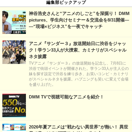
編集部ピックアップ
神谷浩史さんと“アニメのしごと”を深掘り！ DMM
pictures、学生向けセミナー＆交流会を8/31開催―
―“現場×ビジネス”を一夜でキャッチ
アニメ『サンダー３』放送開始日に渋谷をジャッ
ク！学ラン33人が大捜索、カミナリがスペシャル
ネタ披露
TVアニメ『サンダー３』の放送開始を記念し、7月8日に
渋谷で街頭イベントが開催された。学ラン33人が主人公の
妹を探す設定で渋谷を練り歩き、お笑いコンビ・カミナリ
がスペシャルネタを披露。ハプニングも笑いに変えて会場
を盛り上げた。
DMM TVで視聴可能なアニメを紹介！
2026年夏アニメは“戦わない異世界”が熱い！ 異世