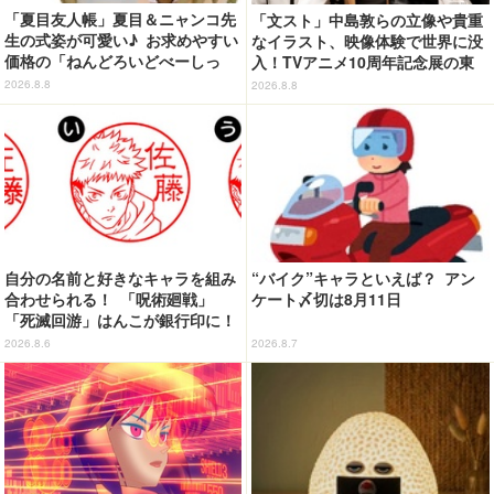
「夏目友人帳」夏目＆ニャンコ先
「文スト」中島敦らの立像や貴重
生の式姿が可愛い♪ お求めやすい
なイラスト、映像体験で世界に没
価格の「ねんどろいどべーしっ
入！TVアニメ10周年記念展の東
く」から登場！ ちんまい二人が
京会場フォトレポートが到着
2026.8.8
2026.8.8
並んだ姿にキュン☆
自分の名前と好きなキャラを組み
“バイク”キャラといえば？ アン
合わせられる！ 「呪術廻戦」
ケート〆切は8月11日
「死滅回游」はんこが銀行印に！
虎杖悠仁、乙骨憂太ら16キャラ追
2026.8.6
2026.8.7
加で全104種