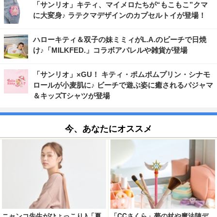
「サンリオ」キティ、マイメロたちが“もこもこ”クマ
に大変身♪ ラテクマデザインのカプセルトイが登場！
ハローキティ＆双子の妹ミミィがL.A.のビーチで日焼
け♪「MILKFED.」コラボアパレルや雑貨が登場
「サンリオ」×GU！ キティ・ポムポムプリン・シナモ
ロールが小麦肌に♪ ビーチで遊ぶ姿に癒されるパジャマ
＆キッズTシャツが登場
今、あなたにオススメ
ニャンコ先生がひょっこり♪「夏
「CCさくら」夢の杖や魔法陣デ