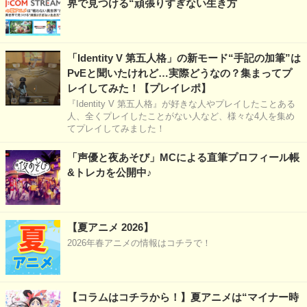
界で見つける“頑張りすぎない生き方
「Identity V 第五人格」の新モード“手記の加筆”は
PvEと聞いたけれど…実際どうなの？集まってプ
レイしてみた！【プレイレポ】
『Identity V 第五人格』が好きな人やプレイしたことある
人、全くプレイしたことがない人など、様々な4人を集め
てプレイしてみました！
「声優と夜あそび」MCによる直筆プロフィール帳
&トレカを公開中♪
【夏アニメ 2026】
2026年春アニメの情報はコチラで！
【コラムはコチラから！】夏アニメは“マイナー時