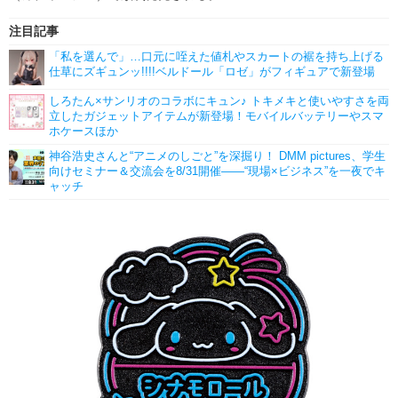
注目記事
「私を選んで」…口元に咥えた値札やスカートの裾を持ち上げる
仕草にズギュンッ!!!!ベルドール「ロゼ」がフィギュアで新登場
しろたん×サンリオのコラボにキュン♪ トキメキと使いやすさを両
立したガジェットアイテムが新登場！モバイルバッテリーやスマ
ホケースほか
神谷浩史さんと“アニメのしごと”を深掘り！ DMM pictures、学生
向けセミナー＆交流会を8/31開催――“現場×ビジネス”を一夜でキ
ャッチ