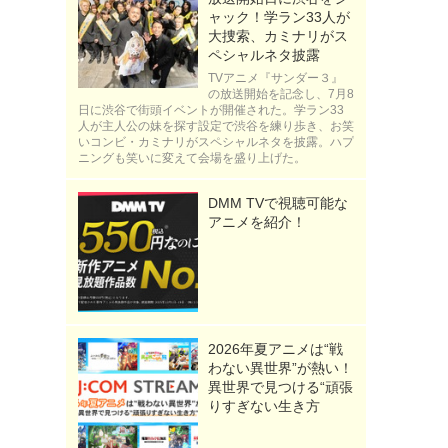
ャック！学ラン33人が
大捜索、カミナリがス
ペシャルネタ披露
TVアニメ『サンダー３』
の放送開始を記念し、7月8
日に渋谷で街頭イベントが開催された。学ラン33
人が主人公の妹を探す設定で渋谷を練り歩き、お笑
いコンビ・カミナリがスペシャルネタを披露。ハプ
ニングも笑いに変えて会場を盛り上げた。
DMM TVで視聴可能な
アニメを紹介！
2026年夏アニメは“戦
わない異世界”が熱い！
異世界で見つける“頑張
りすぎない生き方