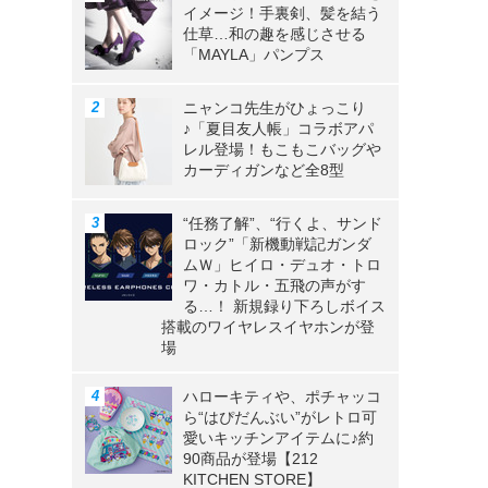
イメージ！手裏剣、髪を結う
仕草…和の趣を感じさせる
「MAYLA」パンプス
ニャンコ先生がひょっこり
♪「夏目友人帳」コラボアパ
レル登場！もこもこバッグや
カーディガンなど全8型
“任務了解”、“行くよ、サンド
ロック”「新機動戦記ガンダ
ムＷ」ヒイロ・デュオ・トロ
ワ・カトル・五飛の声がす
る…！ 新規録り下ろしボイス
搭載のワイヤレスイヤホンが登
場
ハローキティや、ポチャッコ
ら“はぴだんぶい”がレトロ可
愛いキッチンアイテムに♪約
90商品が登場【212
KITCHEN STORE】