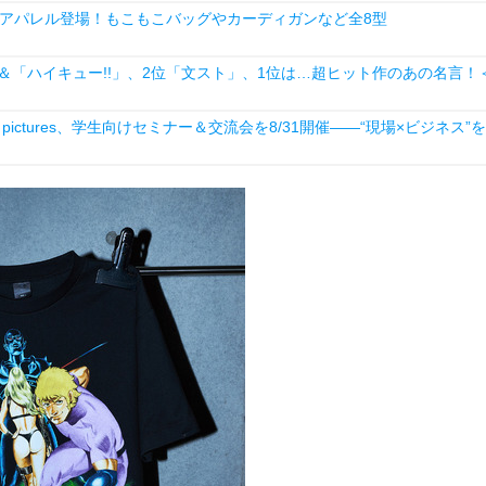
アパレル登場！もこもこバッグやカーディガンなど全8型
NK」＆「ハイキュー!!」、2位「文スト」、1位は…超ヒット作のあの名言！
ictures、学生向けセミナー＆交流会を8/31開催――“現場×ビジネス”を