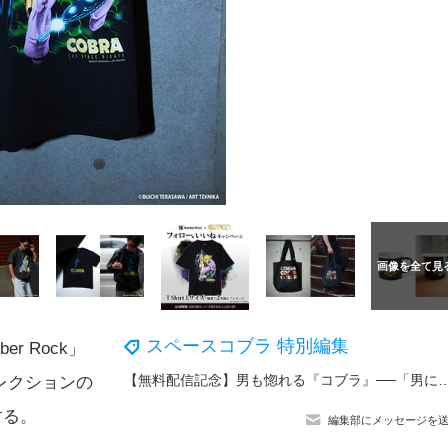
スペースコブラ 特別編集
r Rock」
【無料配信記念】男も惚れる『コブラ』──「男に好かれても嬉しかないぜ」と言われても
レクションの
する。
編集部にメッセージを