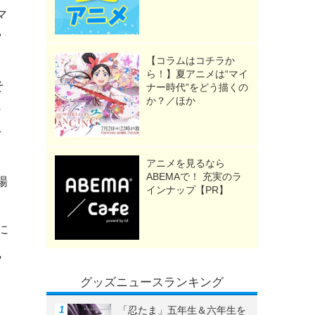
マ
宙
【コラムはコチラか
ら！】夏アニメは“マイ
そ
ナー時代”をどう描くの
か？／ほか
シ
け
アニメを見るなら
ABEMAで！ 充実のラ
場
インナップ【PR】
に
風
グッズニュースランキング
「忍たま」五年生＆六年生を