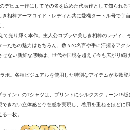
一のデビュー作にしてその名を広めた代表作として知られる
しき相棒アーマロイド・レディと共に愛機タートル号で宇
く。
超えて光り輝く本作。主人公コブラや美しき相棒のレディ、
ターたちの魅力はもちろん、数々の名言や手に汗握るアク
じさせない新鮮な感動は、世代や国境を超えて今も広がり続
k」がコラボ。各種ビジュアルを使用した特別なアイテムが多数登
ルーシブライン）のTシャツは、プリントにシルクスクリーン15版
現できない立体感と存在感を実現し、着用を重ねるほどに
える一枚。