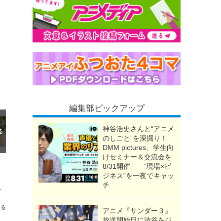
編集部ピックアップ
神谷浩史さんと“アニメ
のしごと”を深掘り！
DMM pictures、学生向
けセミナー＆交流会を
8/31開催――“現場×ビ
ジネス”を一夜でキャッ
チ
紹介したい、ギョッとする名場面3選
送る
アニメ『サンダー３』
放送開始日に渋谷をジ