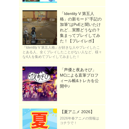
「Identity V 第五人
格」の新モード“手記の
加筆”はPvEと聞いたけ
れど…実際どうなの？
集まってプレイしてみ
た！【プレイレポ】
『Identity V 第五人格』が好きな人やプレイしたこ
とある人、全くプレイしたことがない人など、様々
な4人を集めてプレイしてみました！
「声優と夜あそび」
MCによる直筆プロフ
ィール帳&トレカを公
開中♪
【夏アニメ 2026】
2026年春アニメの情報は
コチラで！