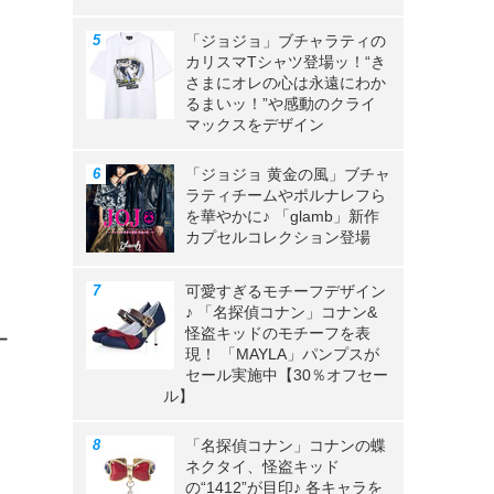
「ジョジョ」ブチャラティの
カリスマTシャツ登場ッ！“き
さまにオレの心は永遠にわか
るまいッ！”や感動のクライ
マックスをデザイン
「ジョジョ 黄金の風」ブチャ
ラティチームやポルナレフら
を華やかに♪ 「glamb」新作
カプセルコレクション登場
可愛すぎるモチーフデザイン
♪ 「名探偵コナン」コナン&
怪盗キッドのモチーフを表
ー
現！ 「MAYLA」パンプスが
セール実施中【30％オフセー
ル】
「名探偵コナン」コナンの蝶
ネクタイ、怪盗キッド
の“1412”が目印♪ 各キャラを