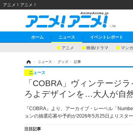
アニメ！アニメ！
ホーム
ニュース
イベントレポート
アニメ
映画/ドラマ
マン
ホーム
›
ニュース
›
グッズ
›
記事
ニュース
「COBRA」ヴィンテージ
ろよデザインを…大人が自然
『COBRA』より、アーカイブ・レーベル「Numb
ョンの抽選応募や予約が2026年5月25日よりスタ
注目記事