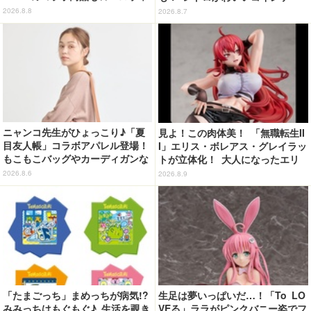
ーングッズ情報が到着【サンリオ
ス第2弾がカプセルトイに登場♪
2026.8.8
2026.8.7
ピューロランド】
ニャンコ先生がひょっこり♪「夏
見よ！この肉体美！ 「無職転生II
目友人帳」コラボアパレル登場！
I」エリス・ボレアス・グレイラッ
もこもこバッグやカーディガンな
トが立体化！ 大人になったエリ
ど全8型
スの魅力を完全再現
2026.8.6
2026.8.9
「たまごっち」まめっちが病気!?
生足は夢いっぱいだ…！「To LO
みみっちはもぐもぐ♪ 生活を覗き
VEる」ララがピンクバニー姿でフ