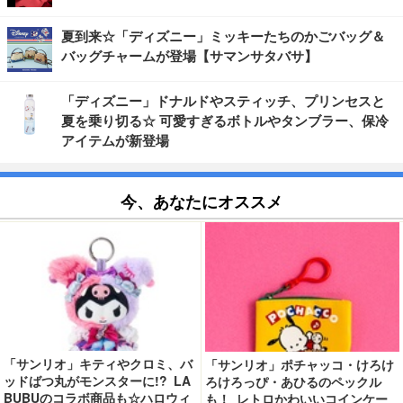
夏到来☆「ディズニー」ミッキーたちのかごバッグ＆
バッグチャームが登場【サマンサタバサ】
「ディズニー」ドナルドやスティッチ、プリンセスと
夏を乗り切る☆ 可愛すぎるボトルやタンブラー、保冷
アイテムが新登場
今、あなたにオススメ
「サンリオ」キティやクロミ、バ
「サンリオ」ポチャッコ・けろけ
ッドばつ丸がモンスターに!? LA
ろけろっぴ・あひるのペックル
BUBUのコラボ商品も☆ハロウィ
も！ レトロかわいいコインケー