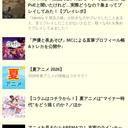
PvEと聞いたけれど…実際どうなの？集まってプ
レイしてみた！【プレイレポ】
『Identity V 第五人格』が好きな人やプレイしたことある
人、全くプレイしたことがない人など、様々な4人を集め
てプレイしてみました！
「声優と夜あそび」MCによる直筆プロフィール帳
&トレカを公開中♪
【夏アニメ 2026】
2026年春アニメの情報はコチラで！
【コラムはコチラから！】夏アニメは“マイナー時
代”をどう描くのか？／ほか
アニメを見るならABEMAで！ 充実のラインナッ