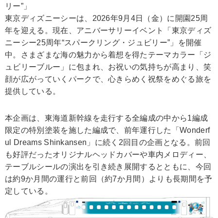
リー”」
東京ディズニーシーは、2026年9月4日（金）に開園25周
年を迎える。現在、アニバーサリーイベント「東京ディズ
ニーシー25周年“スパークリング・ジュビリー”」を開催
中。さまざまな海の魅力から着想を得たテーマカラー「ジ
ュビリーブルー」に包まれ、お祝いの気持ちが高まり、笑
顔が広がっていくパークで、心きらめく祝祭をめぐる旅を
提供している。
本企画は、東海道新幹線を走行する全編成の中から1編成
限定の特別塗装を施した編成で、前年運行した「Wonderf
ul Dreams Shinkansen」に続く2回目の企画となる。前回
も好評だったオリジナルヘッドカバーや車内メロディー、
テーブルシールの演出を引き続き展開するとともに、今回
は約9か月間の運行と前回（約7か月間）よりも長期間を予
定している。