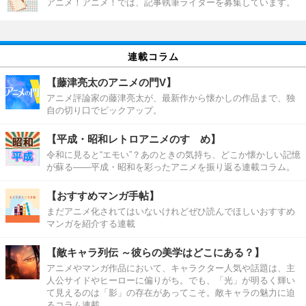
アニメ！アニメ！では、記事執筆ライターを募集しています。
連載コラム
【藤津亮太のアニメの門V】
アニメ評論家の藤津亮太が、最新作から懐かしの作品まで、独
自の切り口でピックアップ。
【平成・昭和レトロアニメのすゝめ】
令和に見ると“エモい”？あのときの気持ち、どこか懐かしい記憶
が蘇る――平成・昭和を彩ったアニメを振り返る連載コラム。
【おすすめマンガ手帖】
まだアニメ化されてはいないけれどぜひ読んでほしいおすすめ
マンガを紹介する連載
【敵キャラ列伝 ～彼らの美学はどこにある？】
アニメやマンガ作品において、キャラクター人気や話題は、主
人公サイドやヒーローに偏りがち。でも、「光」が明るく輝い
て見えるのは「影」の存在があってこそ。敵キャラの魅力に迫
るコラム連載。