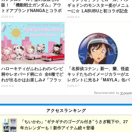
販！ 「機動戦士ガンダム」アウ
ギョドンのモンスター姿がメニュ
トドアブランドNANGAとコラボ
ーに☆ LABUBUと初コラボ記念
したアパレルがカッコいい！ 日
のスイーツも！【サンリオピュー
2026.8.9
2026.8.9
常使いしやすいシンプルなデザイ
ロランド】
ン
ハローキティがふわふわのバンビ
「名探偵コナン」新一、蘭、怪盗
柄やレオパード柄に☆ 全6種でど
キッドたちのイメージカラーがエ
れが出るかはお楽しみ♪「フラッ
レガントに光る♪「MAYLA」缶バ
フィーハローキティチャーム」第
ッジの全種セットがお得に！【3
2026.8.9
2026.8.7
2弾登場【8月20日～】
0％オフセール】
Recommended by
アクセスランキング
「ちいかわ」“ギチギチのゴーグル付き”うさぎ靴下や、27
年カレンダーも！新作アイテム続々登場