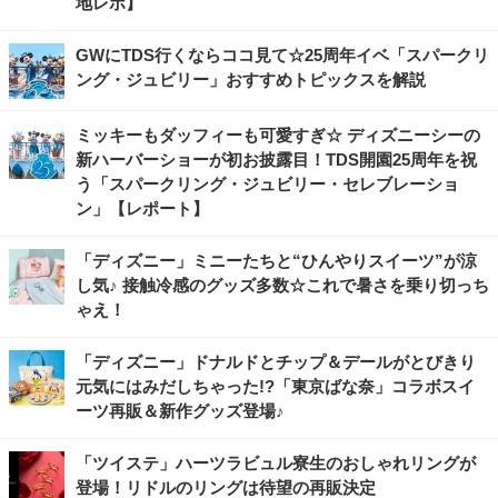
地レポ】
GWにTDS行くならココ見て☆25周年イベ「スパークリ
ング・ジュビリー」おすすめトピックスを解説
ミッキーもダッフィーも可愛すぎ☆ ディズニーシーの
新ハーバーショーが初お披露目！TDS開園25周年を祝
う「スパークリング・ジュビリー・セレブレーショ
ン」【レポート】
「ディズニー」ミニーたちと“ひんやりスイーツ”が涼
し気♪ 接触冷感のグッズ多数☆これで暑さを乗り切っち
ゃえ！
「ディズニー」ドナルドとチップ＆デールがとびきり
元気にはみだしちゃった!?「東京ばな奈」コラボスイ
ーツ再販＆新作グッズ登場♪
「ツイステ」ハーツラビュル寮生のおしゃれリングが
登場！リドルのリングは待望の再販決定