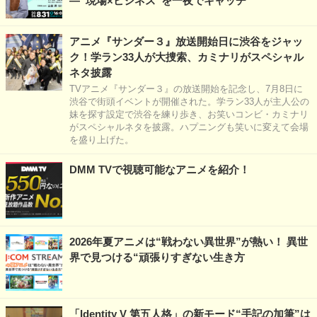
―“現場×ビジネス”を一夜でキャッチ
アニメ『サンダー３』放送開始日に渋谷をジャッ
ク！学ラン33人が大捜索、カミナリがスペシャル
ネタ披露
TVアニメ『サンダー３』の放送開始を記念し、7月8日に
渋谷で街頭イベントが開催された。学ラン33人が主人公の
妹を探す設定で渋谷を練り歩き、お笑いコンビ・カミナリ
がスペシャルネタを披露。ハプニングも笑いに変えて会場
を盛り上げた。
DMM TVで視聴可能なアニメを紹介！
2026年夏アニメは“戦わない異世界”が熱い！ 異世
界で見つける“頑張りすぎない生き方
「Identity V 第五人格」の新モード“手記の加筆”は