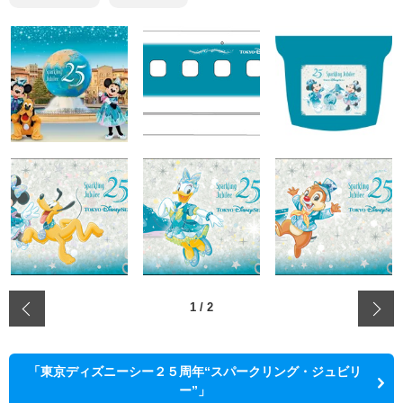
‹
1
/
2
「東京ディズニーシー２５周年“スパークリング・ジュビリ
ー”」