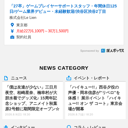
「27卒」ゲームプレイヤーサポートスタッフ・年間休日125
日/ゲーム業界デビュー・未経験歓迎/渋谷区渋谷2丁目
株式会社Le Lien
東京都
月給22万6,100円～30万1,500円
契約社員
Sponsored by
NEWS CATEGORY
ニュース
イベント・レポート
「僕は友達が少ない」三日月
「ハイキュー!!」西谷夕役の
夜空、柏崎星奈、楠幸村が大
声優・岡本信彦が”リベロ”を
胆水着でグッズ化♪ 15周年記
体感！ 展示イベント「ハイキ
念ショップ、アニメイト秋葉
ュー!! オン ザ コート」東京会
原2号館に期間限定オープン☆
場が開幕
2026.8.9(日) 18:30
2026.8.7(金) 18:20
インタビュー
コラム・レビュー