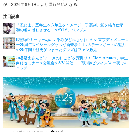
が、2026年6月19日より運行開始となる。
注目記事
「忍たま」五年生＆六年生をイメージ！手裏剣、髪を結う仕草…
和の趣を感じさせる「MAYLA」パンプス
8種類のミッキーぬいぐるみがどれもかわいい♪ 東京ディズニーシ
ー25周年スペシャルグッズが新登場！8つのテーマポートの魅力
や25年間の歴史がつまったグッズはファン必見
神谷浩史さんと“アニメのしごと”を深掘り！ DMM pictures、学生
向けセミナー＆交流会を8/31開催――“現場×ビジネス”を一夜でキ
ャッチ
フォトスポットのイメージ
全 11 枚