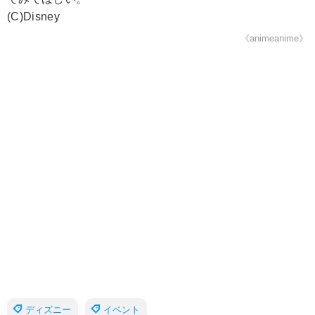
(C)Disney
《animeanime》
ディズニー
イベント