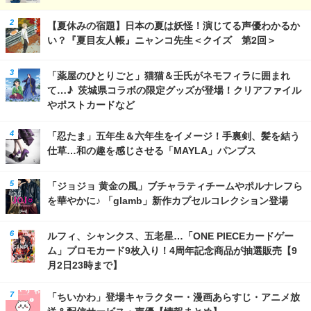
【夏休みの宿題】日本の夏は妖怪！演じてる声優わかるか
い？『夏目友人帳』ニャンコ先生＜クイズ 第2回＞
「薬屋のひとりごと」猫猫＆壬氏がネモフィラに囲まれ
て…♪ 茨城県コラボの限定グッズが登場！クリアファイル
やポストカードなど
「忍たま」五年生＆六年生をイメージ！手裏剣、髪を結う
仕草…和の趣を感じさせる「MAYLA」パンプス
「ジョジョ 黄金の風」ブチャラティチームやポルナレフら
を華やかに♪ 「glamb」新作カプセルコレクション登場
ルフィ、シャンクス、五老星…「ONE PIECEカードゲー
ム」プロモカード9枚入り！4周年記念商品が抽選販売【9
月2日23時まで】
「ちいかわ」登場キャラクター・漫画あらすじ・アニメ放