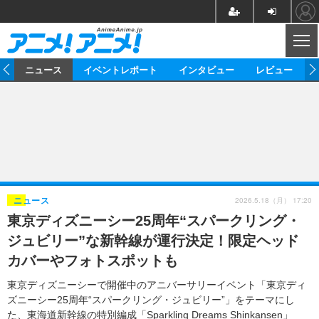
CL
ム
ニュース
イベントレポート
インタビュー
レビュー
ニュース
アニメ
映画/ドラマ
イベントレポート
マンガ
ノベル
アニメ
映画
インタビュー
音楽
声優
ライブ
舞台
スタッフ
声優
レビュー
2026.5.18（月） 17:20
ニュース
東京ディズニーシー25周年“スパークリング・
ゲーム
グッズ
海外イベント
ビジネス
俳優・タレント
アーティスト
アニメ
実写
動画
ジュビリー”な新幹線が運行決定！限定ヘッド
イベント
海外
ビジネス
書評
イベント
アニメ
映画/ドラマ
連載・コラム
カバーやフォトスポットも
ゲーム
座談会
アニメ！アニメ！TV
ABEMA Cafe
東京ディズニーシーで開催中のアニバーサリーイベント「東京ディ
ズニーシー25周年“スパークリング・ジュビリー”」をテーマにし
た、東海道新幹線の特別編成「Sparkling Dreams Shinkansen」