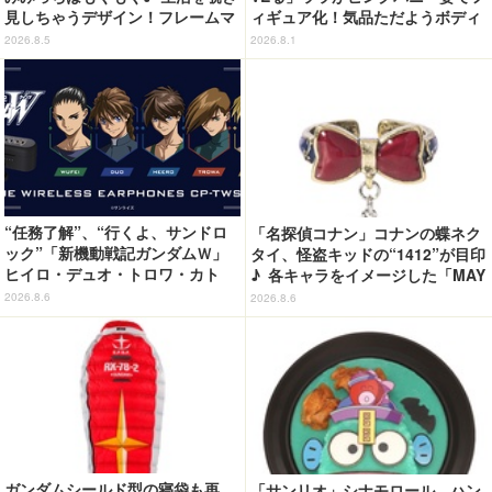
見しちゃうデザイン！フレームマ
ィギュア化！気品ただようボディ
グネット「ぴたっとフレーム」登
に注目
2026.8.5
2026.8.1
場☆
“任務了解”、“行くよ、サンドロ
「名探偵コナン」コナンの蝶ネク
ック”「新機動戦記ガンダムＷ」
タイ、怪盗キッドの“1412”が目印
ヒイロ・デュオ・トロワ・カト
♪ 各キャラをイメージした「MAY
ル・五飛の声がする…！ 新規録
LA」リングセットがセール中
2026.8.6
2026.8.6
り下ろしボイス搭載のワイヤレス
イヤホンが登場
ガンダムシールド型の寝袋も再
「サンリオ」シナモロール、ハン