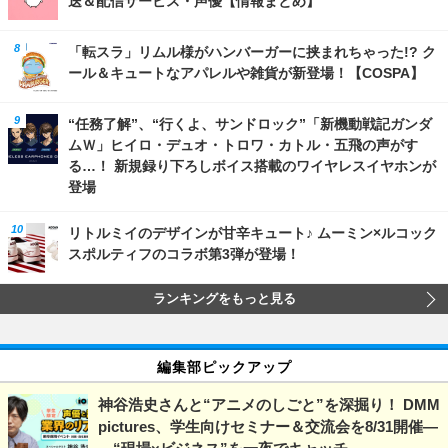
送＆配信サービス・声優【情報まとめ】
「転スラ」リムル様がハンバーガーに挟まれちゃった!? ク
ール＆キュートなアパレルや雑貨が新登場！【COSPA】
“任務了解”、“行くよ、サンドロック”「新機動戦記ガンダ
ムＷ」ヒイロ・デュオ・トロワ・カトル・五飛の声がす
る…！ 新規録り下ろしボイス搭載のワイヤレスイヤホンが
登場
リトルミイのデザインが甘辛キュート♪ ムーミン×ルコック
スポルティフのコラボ第3弾が登場！
ランキングをもっと見る
編集部ピックアップ
神谷浩史さんと“アニメのしごと”を深掘り！ DMM
pictures、学生向けセミナー＆交流会を8/31開催―