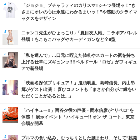
「ジョジョ」ブチャラティのカリスマTシャツ登場ッ！“き
さまにオレの心は永遠にわかるまいッ！”や感動のクライマ
ックスをデザイン
ニャンコ先生がひょっこり♪「夏目友人帳」コラボアパレル
登場！もこもこバッグやカーディガンなど全8型
「私を選んで」…口元に咥えた値札やスカートの裾を持ち
上げる仕草にズギュンッ!!!!ベルドール「ロゼ」がフィギュ
アで新登場
「映画名探偵プリキュア！」鬼頭明里、島崎信長、内山昂
輝がゲスト出演！ 喜びコメントも「まさか自分がご縁をい
ただくことがあるとは...」
「ハイキュー!!」西谷夕役の声優・岡本信彦が”リベロ”を
体感！ 展示イベント「ハイキュー!! オン ザ コート」東京
会場が開幕
ブルマの食い込み、むっちりとした腰まわり…そして“挑発