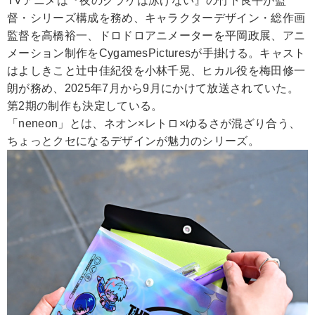
TVアニメは『夜のクラゲは泳げない』の竹下良平が監
督・シリーズ構成を務め、キャラクターデザイン・総作画
監督を高橋裕一、ドロドロアニメーターを平岡政展、アニ
メーション制作をCygamesPicturesが手掛ける。キャスト
はよしきこと辻中佳紀役を小林千晃、ヒカル役を梅田修一
朗が務め、2025年7月から9月にかけて放送されていた。
第2期の制作も決定している。
「neneon」とは、ネオン×レトロ×ゆるさが混ざり合う、
ちょっとクセになるデザインが魅力のシリーズ。