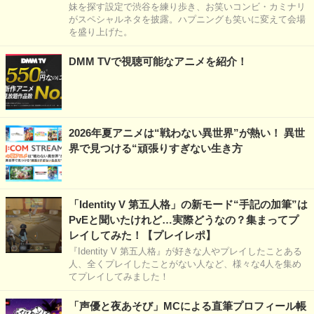
妹を探す設定で渋谷を練り歩き、お笑いコンビ・カミナリ
がスペシャルネタを披露。ハプニングも笑いに変えて会場
を盛り上げた。
DMM TVで視聴可能なアニメを紹介！
2026年夏アニメは“戦わない異世界”が熱い！ 異世
界で見つける“頑張りすぎない生き方
「Identity V 第五人格」の新モード“手記の加筆”は
PvEと聞いたけれど…実際どうなの？集まってプ
レイしてみた！【プレイレポ】
『Identity V 第五人格』が好きな人やプレイしたことある
人、全くプレイしたことがない人など、様々な4人を集め
てプレイしてみました！
「声優と夜あそび」MCによる直筆プロフィール帳