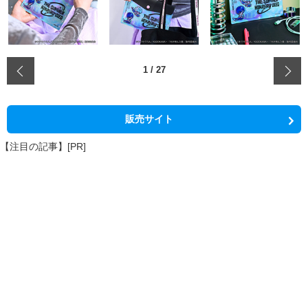
‹
1
/
27
販売サイト
【注目の記事】[PR]