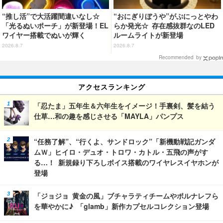
“推し活”で大活躍間違いなし☆
“おにぎりぼうや”がぷにっとやわ
「光るぬいポーチ」が新登場！EL
らか発光☆ 存在感抜群なのLED
ワイヤー搭載でぬいが輝く
ルームライトが新登場
2026.8.7
2026.8.7
Recommended by
アクセスランキング
「忍たま」五年生＆六年生をイメージ！手裏剣、髪を結う
仕草…和の趣を感じさせる「MAYLA」パンプス
“任務了解”、“行くよ、サンドロック”「新機動戦記ガンダ
ムＷ」ヒイロ・デュオ・トロワ・カトル・五飛の声がす
る…！ 新規録り下ろしボイス搭載のワイヤレスイヤホンが
登場
「ジョジョ 黄金の風」ブチャラティチームやポルナレフら
を華やかに♪ 「glamb」新作カプセルコレクション登場