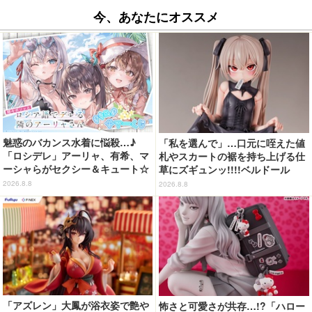
今、あなたにオススメ
魅惑のバカンス水着に悩殺…♪
「私を選んで」…口元に咥えた値
「ロシデレ」アーリャ、有希、マ
札やスカートの裾を持ち上げる仕
ーシャらがセクシー＆キュート☆
草にズギュンッ!!!!ベルドール
ももこの美麗イラストでグッズ化
「ロゼ」がフィギュアで新登場
2026.8.8
2026.8.8
【くじ引き堂】」
「アズレン」大鳳が浴衣姿で艶や
怖さと可愛さが共存…!?「ハロー