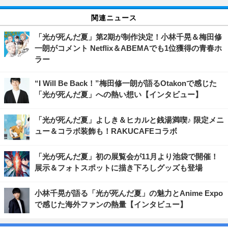
関連ニュース
「光が死んだ夏」第2期が制作決定！小林千晃＆梅田修
一朗がコメント Netflix＆ABEMAでも1位獲得の青春ホ
ラー
“I Will Be Back！”梅田修一朗が語るOtakonで感じた
「光が死んだ夏」への熱い想い【インタビュー】
「光が死んだ夏」よしき＆ヒカルと銭湯満喫♪ 限定メニ
ュー＆コラボ装飾も！RAKUCAFEコラボ
「光が死んだ夏」初の展覧会が11月より池袋で開催！
展示＆フォトスポットに描き下ろしグッズも登場
小林千晃が語る「光が死んだ夏」の魅力とAnime Expo
で感じた海外ファンの熱量【インタビュー】