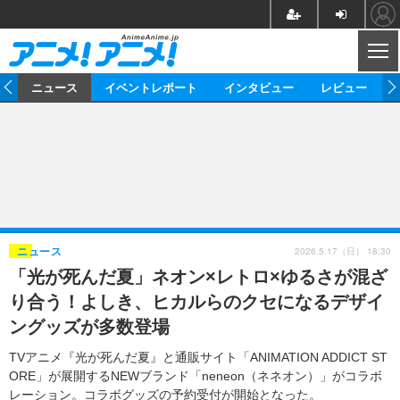
CL
ム
ニュース
イベントレポート
インタビュー
レビュー
ニュース
アニメ
映画/ドラマ
イベントレポート
マンガ
ノベル
アニメ
映画
インタビュー
音楽
声優
ライブ
舞台
スタッフ
声優
レビュー
2026.5.17（日） 18:30
ニュース
「光が死んだ夏」ネオン×レトロ×ゆるさが混ざ
ゲーム
グッズ
海外イベント
ビジネス
俳優・タレント
アーティスト
アニメ
実写
動画
り合う！よしき、ヒカルらのクセになるデザイ
イベント
海外
ビジネス
書評
イベント
アニメ
映画/ドラマ
連載・コラム
ングッズが多数登場
ゲーム
座談会
アニメ！アニメ！TV
ABEMA Cafe
TVアニメ『光が死んだ夏』と通販サイト「ANIMATION ADDICT ST
ORE」が展開するNEWブランド「neneon（ネネオン）」がコラボ
レーション。コラボグッズの予約受付が開始となった。