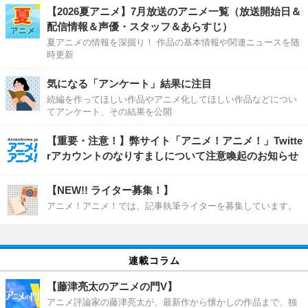
【2026夏アニメ】7月放送のアニメ一覧（放送開始日＆
配信情報＆声優・スタッフ＆あらすじ）
夏アニメの情報を深掘り！ 作品の基本情報や関連ニュースを随
時更新
気になる「アンケート」結果に注目
続編を作ってほしい作品やアニメ化してほしい作品などについ
てアンケート、その結果を公開
【重要・注意！】弊サイト「アニメ！アニメ！」Twitte
rアカウントのなりすましについて注意喚起のお知らせ
【NEW!! ライター募集！】
アニメ！アニメ！では、記事執筆ライターを募集しています。
連載コラム
【藤津亮太のアニメの門V】
アニメ評論家の藤津亮太が、最新作から懐かしの作品まで、独