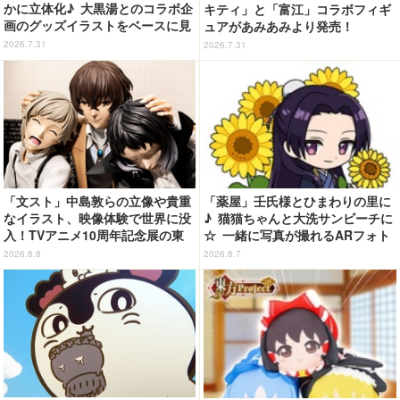
かに立体化♪ 大黒湯とのコラボ企
キティ」と「富江」コラボフィギ
画のグッズイラストをベースに見
ュアがあみあみより発売！
応え抜群の仕上がり
2026.7.31
2026.7.31
「文スト」中島敦らの立像や貴重
「薬屋」壬氏様とひまわりの里に
なイラスト、映像体験で世界に没
♪ 猫猫ちゃんと大洗サンビーチに
入！TVアニメ10周年記念展の東
☆ 一緒に写真が撮れるARフォト
京会場フォトレポートが到着
スポット企画「猫猫・壬氏と夏巡
2026.8.8
2026.8.7
り」開催【茨城県】