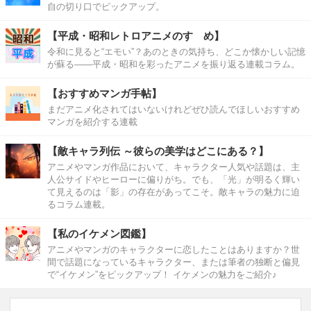
自の切り口でピックアップ。
【平成・昭和レトロアニメのすゝめ】
令和に見ると“エモい”？あのときの気持ち、どこか懐かしい記憶
が蘇る――平成・昭和を彩ったアニメを振り返る連載コラム。
【おすすめマンガ手帖】
まだアニメ化されてはいないけれどぜひ読んでほしいおすすめ
マンガを紹介する連載
【敵キャラ列伝 ～彼らの美学はどこにある？】
アニメやマンガ作品において、キャラクター人気や話題は、主
人公サイドやヒーローに偏りがち。でも、「光」が明るく輝い
て見えるのは「影」の存在があってこそ。敵キャラの魅力に迫
るコラム連載。
【私のイケメン図鑑】
アニメやマンガのキャラクターに恋したことはありますか？世
間で話題になっているキャラクター、または筆者の独断と偏見
で“イケメン”をピックアップ！ イケメンの魅力をご紹介♪