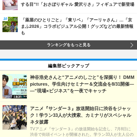
する目”!!「おさぼりギャル 愛沢りさ」フィギュアで新登場
「薬屋のひとりごと」「東リベ」「アーリャさん」…「京
まふ2026」コラボビジュアル公開！グッズなどの最新情報
も
ランキングをもっと見る
編集部ピックアップ
神谷浩史さんと“アニメのしごと”を深掘り！ DMM
pictures、学生向けセミナー＆交流会を8/31開催―
―“現場×ビジネス”を一夜でキャッチ
アニメ『サンダー３』放送開始日に渋谷をジャッ
ク！学ラン33人が大捜索、カミナリがスペシャル
ネタ披露
TVアニメ『サンダー３』の放送開始を記念し、7月8日に
渋谷で街頭イベントが開催された。学ラン33人が主人公の