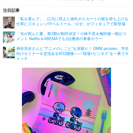
注目記事
「私を選んで」…口元に咥えた値札やスカートの裾を持ち上げる
仕草にズギュンッ!!!!ベルドール「ロゼ」がフィギュアで新登場
「光が死んだ夏」第2期が制作決定！小林千晃＆梅田修一朗がコ
メント Netflix＆ABEMAでも1位獲得の青春ホラー
神谷浩史さんと“アニメのしごと”を深掘り！ DMM pictures、学生
向けセミナー＆交流会を8/31開催――“現場×ビジネス”を一夜でキ
ャッチ