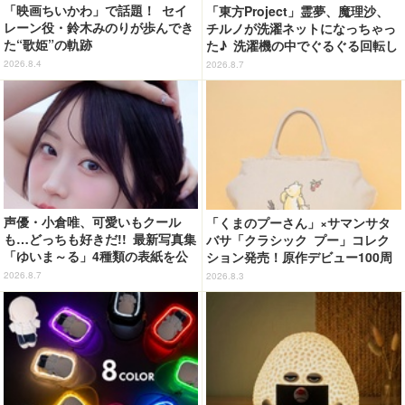
「映画ちいかわ」で話題！ セイ
「東方Project」霊夢、魔理沙、
レーン役・鈴木みのりが歩んでき
チルノが洗濯ネットになっちゃっ
た“歌姫”の軌跡
た♪ 洗濯機の中でぐるぐる回転し
続ける姿を思わず眺めたくなっち
2026.8.4
2026.8.7
ゃう!?
声優・小倉唯、可愛いもクール
「くまのプーさん」×サマンサタ
も…どっちも好きだ!! 最新写真集
バサ「クラシック プー」コレク
「ゆいま～る」4種類の表紙を公
ション発売！原作デビュー100周
開！「成長した私の姿を楽しんで
年記念でハンドバッグや財布など
2026.8.7
2026.8.3
いただけたら」
全6種が登場