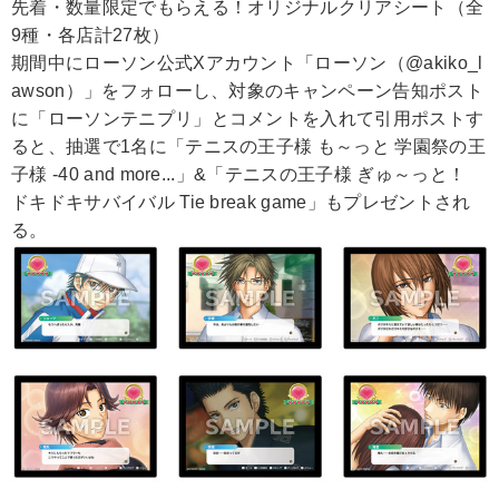
先着・数量限定でもらえる！オリジナルクリアシート（全
9種・各店計27枚）
期間中にローソン公式Xアカウント「ローソン（@akiko_l
awson）」をフォローし、対象のキャンペーン告知ポスト
に「ローソンテニプリ」とコメントを入れて引用ポストす
ると、抽選で1名に「テニスの王子様 も～っと 学園祭の王
子様 -40 and more...」&「テニスの王子様 ぎゅ～っと！
ドキドキサバイバル Tie break game」もプレゼントされ
る。