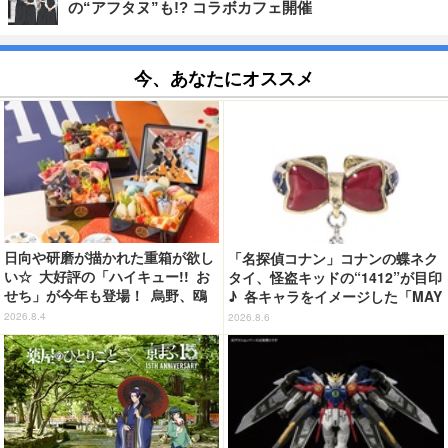
の“アフタヌ”も!? コラボカフェ開催
今、あなたにオススメ
日向や研磨が描かれた重箱が欲し
「名探偵コナン」コナンの蝶ネク
い☆ 大好評の「ハイキュー!! お
タイ、怪盗キッドの“1412”が目印
せち」が今年も登場！ 烏野、鴎
♪ 各キャラをイメージした「MAY
台、音駒、稲荷崎をイメージした
LA」リングセットがセール中
2026.8.4
2026.8.6
メニューで構成