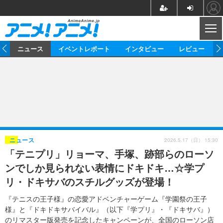
CL
ム
ニュース
イベントレポート
インタビュー
レビュー
ニュース
アニメ
映画/ドラマ
イベントレポート
マンガ
ノベル
アニメ
映画
インタビュー
音楽
声優
ライブ
舞台
スタッフ
声優
レビュー
2026.5.17（日） 15:30
ニュース
「テニプリ」リョーマ、手塚、跡部らのローソ
ゲーム
グッズ
海外イベント
ビジネス
俳優・タレント
アーティスト
アニメ
実写
動画
ンでしか見られない表情にドキドキ…☆学プ
イベント
海外
ビジネス
書評
イベント
アニメ
映画/ドラマ
連載・コラム
リ・ドキサバのスチルグッズが登場！
ゲーム
座談会
アニメ！アニメ！TV
ABEMA Cafe
『テニスの王子様』の恋愛アドベンチャーゲーム『学園祭の王子
様』と『ドキドキサバイバル』（以下『学プリ』・『ドキサバ』）
のリマスター版発売を記念したキャンペーンが、全国のローソン店