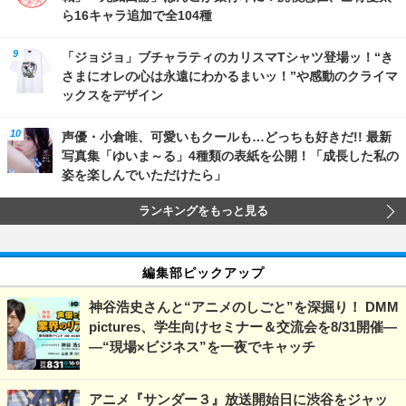
ら16キャラ追加で全104種
「ジョジョ」ブチャラティのカリスマTシャツ登場ッ！“き
さまにオレの心は永遠にわかるまいッ！”や感動のクライマ
ックスをデザイン
声優・小倉唯、可愛いもクールも…どっちも好きだ!! 最新
写真集「ゆいま～る」4種類の表紙を公開！「成長した私の
姿を楽しんでいただけたら」
ランキングをもっと見る
編集部ピックアップ
神谷浩史さんと“アニメのしごと”を深掘り！ DMM
pictures、学生向けセミナー＆交流会を8/31開催―
―“現場×ビジネス”を一夜でキャッチ
アニメ『サンダー３』放送開始日に渋谷をジャッ