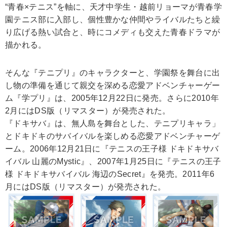
“青春×テニス”を軸に、天才中学生・越前リョーマが青春学
園テニス部に入部し、個性豊かな仲間やライバルたちと繰
り広げる熱い試合と、時にコメディも交えた青春ドラマが
描かれる。
そんな『テニプリ』のキャラクターと、学園祭を舞台に出
し物の準備を通じて親交を深める恋愛アドベンチャーゲー
ム『学プリ』は、2005年12月22日に発売。さらに2010年
2月にはDS版（リマスター）が発売された。
『ドキサバ』は、無人島を舞台とした、テニプリキャラ」
とドキドキのサバイバルを楽しめる恋愛アドベンチャーゲ
ーム。2006年12月21日に『テニスの王子様 ドキドキサバ
イバル 山麗のMystic』、2007年1月25日に『テニスの王子
様 ドキドキサバイバル 海辺のSecret』を発売。2011年6
月にはDS版（リマスター）が発売された。