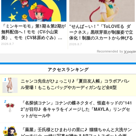
「ミンキーモモ」第1期＆第2期が
“せんぱ～い！”「ToLOVEる ダ
無料配信へ！モモ（CV小山茉
ークネス」黒咲芽亜が制服姿で立
美）、モモ（CV林原めぐみ）…
体化！制服のスカートから伸びる
どちらも楽しめる☆【8月10日
下半身のプロポーションの再現が
2026.8.7
2026.8.7
～】
アツい！
Recommended by
アクセスランキング
ニャンコ先生がひょっこり♪「夏目友人帳」コラボアパレ
ル登場！もこもこバッグやカーディガンなど全8型
「名探偵コナン」コナンの蝶ネクタイ、怪盗キッドの“141
2”が目印♪ 各キャラをイメージした「MAYLA」リングセ
ットがセール中
「薬屋」壬氏様とひまわりの里に♪ 猫猫ちゃんと大洗サン
ビーチに☆ 一緒に写真が撮れるARフォトスポット企画