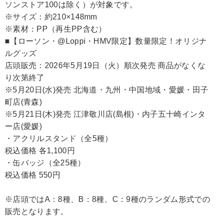
ソンストア100は除く）が対象です。
※サイズ：約210×148mm
※素材：PP（再生PP含む）
■【ローソン・@Loppi・HMV限定】数量限定！オリジナ
ルグッズ
店頭販売：2026年5月19日（火）順次発売 商品がなくな
り次第終了
※5月20日(水)発売 北海道・九州・中国地域・愛媛・田子
町店(青森)
※5月21日(木)発売 江津敬川店(島根)・内子五十崎インタ
ー店(愛媛)
・アクリルスタンド（全5種）
税込価格 各1,100円
・缶バッジ（全25種）
税込価格 550円
※店頭ではA：8種、B：8種、C：9種のランダム形式での
販売となります。