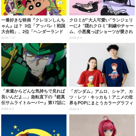
一番好きな映画『クレヨンしんち
クロミが“大人可愛い”ランジェリ
ゃん』は？ 3位「アッパレ！戦国
ーに♪ “隠れクロミ”刺繍やチャー
大合戦」、2位「ヘンダーランド
ム、小悪魔っぽショーツが愛され
の大冒険」、1位は…？【『映画
度満点◎
2026.7.31
2026.8.4
クレヨンしんちゃん 奇々怪々！
オラの妖怪バケ～ション』公開記
念】
「来週からどんな気持ちで見れば
「ガンダム」アムロ、シャア、カ
良いんだよ…」急転直下の『鎧真
ツ・レツ・キッカも！アニメの世
伝サムライトルーパー』第17話に
界をPOPにまとうカラーグラフィ
感情の追いつかない視聴者が続
ックTシャツが新登場
2026.8.5
2026.8.7
出…【ネタバレあり反応まとめ】