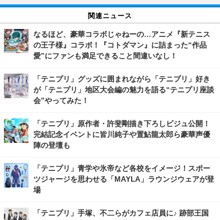
関連ニュース
なるほど、豪華コラボじゃねーの…アニメ『新テニス
の王子様』コラボ！『コトダマン』に詰まった“作品
愛”にファンも満足できること間違いなし！
「テニプリ」グッズに囲まれながら「テニプリ」好き
が「テニプリ」地区大会編の魅力を語る“テニプリ座談
会”やってみた！
「テニプリ」原作者・許斐剛描き下ろしビジュ公開！
完結記念イベントに皆川純子や置鮎龍太郎ら豪華声優
陣の登壇も
「テニプリ」青学や氷帝など各校をイメージ！スポー
ツジャージを思わせる「MAYLA」ラウンジウェアが登
場
「テニプリ」手塚、不二らがカフェ店員に♪ 跡部王国