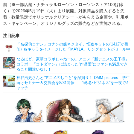
舗（※一部店舗・ナチュラルローソン・ローソンストア100は除
く）で2026年5月19日（火）より展開。対象商品を購入すると先
着・数量限定でオリジナルクリアシートがもらえる企画や、引用ポ
ストキャンペーン、オリジナルグッズの販売などが実施される。
注目記事
「名探偵コナン」コナンの蝶ネクタイ、怪盗キッドの“1412”が目
印♪ 各キャラをイメージした「MAYLA」リングセットがセール中
なるほど、豪華コラボじゃねーの…アニメ『新テニスの王子様』
コラボ！『コトダマン』に詰まった“作品愛”にファンも満足でき
ること間違いなし！
神谷浩史さんと“アニメのしごと”を深掘り！ DMM pictures、学生
向けセミナー＆交流会を8/31開催――“現場×ビジネス”を一夜でキ
ャッチ