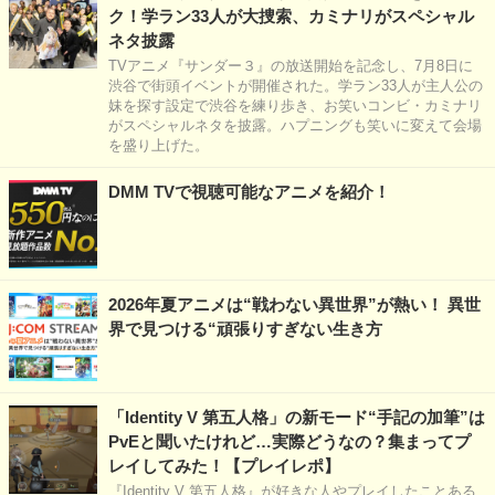
ク！学ラン33人が大捜索、カミナリがスペシャル
ネタ披露
TVアニメ『サンダー３』の放送開始を記念し、7月8日に
渋谷で街頭イベントが開催された。学ラン33人が主人公の
妹を探す設定で渋谷を練り歩き、お笑いコンビ・カミナリ
がスペシャルネタを披露。ハプニングも笑いに変えて会場
を盛り上げた。
DMM TVで視聴可能なアニメを紹介！
2026年夏アニメは“戦わない異世界”が熱い！ 異世
界で見つける“頑張りすぎない生き方
「Identity V 第五人格」の新モード“手記の加筆”は
PvEと聞いたけれど…実際どうなの？集まってプ
レイしてみた！【プレイレポ】
『Identity V 第五人格』が好きな人やプレイしたことある