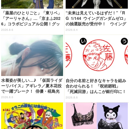
「薬屋のひとりごと」「東リベ」
“未来は見えているはずだ！”「R
「アーリャさん」…「京まふ202
G 1/144 ウイングガンダムゼロ」
6」コラボビジュアル公開！グッ
の抽選販売が受付中！ ウイング
ズなどの最新情報も
バインダーにRGならではのギミ
2026.8.6
2026.8.4
ックを搭載
水着姿が美しい…♪ 「仮面ライダ
自分の名前と好きなキャラを組み
ーリバイス」アギレラ／夏木花役
合わせられる！ 「呪術廻戦」
で一躍ブレーク！ 俳優・椛島光
「死滅回游」はんこが銀行印に！
の2nd写真集が予約開始
虎杖悠仁、乙骨憂太ら16キャラ追
2026.8.6
2026.8.6
加で全104種