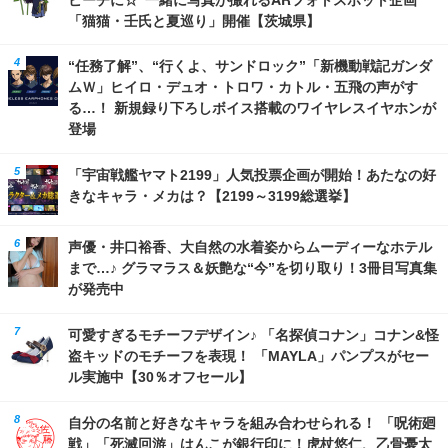
「猫猫・壬氏と夏巡り」開催【茨城県】
“任務了解”、“行くよ、サンドロック”「新機動戦記ガンダ
ムＷ」ヒイロ・デュオ・トロワ・カトル・五飛の声がす
る…！ 新規録り下ろしボイス搭載のワイヤレスイヤホンが
登場
「宇宙戦艦ヤマト2199」人気投票企画が開始！あたなの好
きなキャラ・メカは？【2199～3199総選挙】
声優・井口裕香、大自然の水着姿からムーディーなホテル
まで…♪ グラマラス＆妖艶な“今”を切り取り！3冊目写真集
が発売中
可愛すぎるモチーフデザイン♪ 「名探偵コナン」コナン&怪
盗キッドのモチーフを表現！ 「MAYLA」パンプスがセー
ル実施中【30％オフセール】
自分の名前と好きなキャラを組み合わせられる！ 「呪術廻
戦」「死滅回游」はんこが銀行印に！虎杖悠仁、乙骨憂太