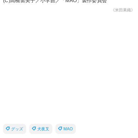
(C)高橋留美子／小学館／「MAO」製作委員会
《米田果織》
グッズ
犬夜叉
MAO