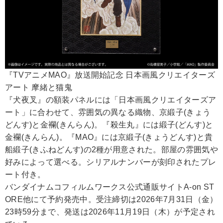
『TVアニメMAO』放送開始記念 日本画風クリエイターズ
アート 摩緒と猫鬼
『犬夜叉』の額装パネルには「日本画風クリエイターズア
ート」に合わせて、雰囲気の異なる織物、京緞子(きょう
どんす)と金襴(きんらん)。『殺生丸』には緞子(どんす)と
金襴(きんらん)。『MAO』には京緞子(きょうどんす)と貴
船緞子(きふねどんす)の2種が用意された。部屋の雰囲気や
好みによって選べる。シリアルナンバーが刻印されたプレ
ート付き。
バンダイナムコフィルムワークス公式通販サイトA-on ST
ORE他にて予約発売中。受注締切は2026年7月31日（金）
23時59分まで、発送は2026年11月19日（木）が予定され