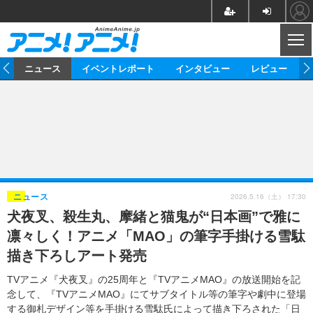
CL
ム
ニュース
イベントレポート
インタビュー
レビュー
ニュース
アニメ
映画/ドラマ
イベントレポート
マンガ
ノベル
アニメ
映画
インタビュー
音楽
声優
ライブ
舞台
スタッフ
声優
レビュー
2026.5.16（土） 17:30
ニュース
犬夜叉、殺生丸、摩緒と猫鬼が“日本画”で雅に
ゲーム
グッズ
海外イベント
ビジネス
俳優・タレント
アーティスト
アニメ
実写
動画
凛々しく！アニメ「MAO」の筆字手掛ける雪駄
イベント
海外
ビジネス
書評
イベント
アニメ
映画/ドラマ
連載・コラム
描き下ろしアート発売
ゲーム
座談会
アニメ！アニメ！TV
ABEMA Cafe
TVアニメ『犬夜叉』の25周年と『TVアニメMAO』の放送開始を記
念して、『TVアニメMAO』にてサブタイトル等の筆字や劇中に登場
する御札デザイン等を手掛ける雪駄氏によって描き下ろされた「日