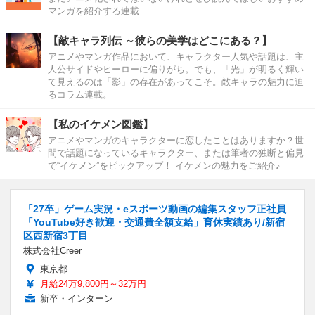
マンガを紹介する連載
【敵キャラ列伝 ～彼らの美学はどこにある？】
アニメやマンガ作品において、キャラクター人気や話題は、主
人公サイドやヒーローに偏りがち。でも、「光」が明るく輝い
て見えるのは「影」の存在があってこそ。敵キャラの魅力に迫
るコラム連載。
【私のイケメン図鑑】
アニメやマンガのキャラクターに恋したことはありますか？世
間で話題になっているキャラクター、または筆者の独断と偏見
で“イケメン”をピックアップ！ イケメンの魅力をご紹介♪
「27卒」ゲーム実況・eスポーツ動画の編集スタッフ正社員
「YouTube好き歓迎・交通費全額支給」育休実績あり/新宿
区西新宿3丁目
株式会社Creer
東京都
月給24万9,800円～32万円
新卒・インターン