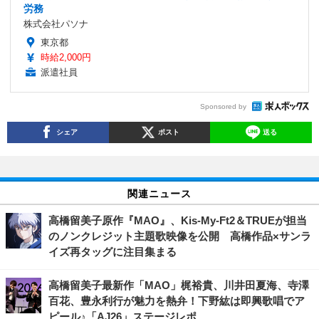
労務
株式会社パソナ
東京都
時給2,000円
派遣社員
Sponsored by
シェア
ポスト
送る
関連ニュース
高橋留美子原作『MAO』、Kis-My-Ft2＆TRUEが担当
のノンクレジット主題歌映像を公開 高橋作品×サンラ
イズ再タッグに注目集まる
高橋留美子最新作「MAO」梶裕貴、川井田夏海、寺澤
百花、豊永利行が魅力を熱弁！下野紘は即興歌唱でア
ピール♪「AJ26」ステージレポ