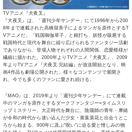
TVアニメ『犬夜叉』
『犬夜叉』は、「週刊少年サンデー」にて1996年から200
8年まで連載された高橋留美子によるマンガを原作とするT
Vアニメだ。「戦国御伽草子」と銘打ち、妖怪が跋扈する
戦国時代と現代を舞台に繰り広げられるファンタジー活劇
でありながら、登場人物それぞれの人間関係、恋愛模様が
繊細に描かれた。2000年よりTVアニメ『犬夜叉』、2009
年よりTVアニメ『犬夜叉 完結編』が放送開始となり、映
画4作品も劇場公開された。様々なコンテンツで展開さ
れ、今でも多くのファンに愛され続ける。
『MAO』は、2019年より「週刊少年サンデー」にて連載
中のマンガを原作とするダークファンタジー×タイムスリ
ップミステリー。大正時代を舞台に、陰陽師の青年・摩緒
が令和の時代から迷い込んだ少女・黄葉菜花と出会うとこ
ろから始まる、900年に及ぶ“呪い”に迫る愛と憎しみの物