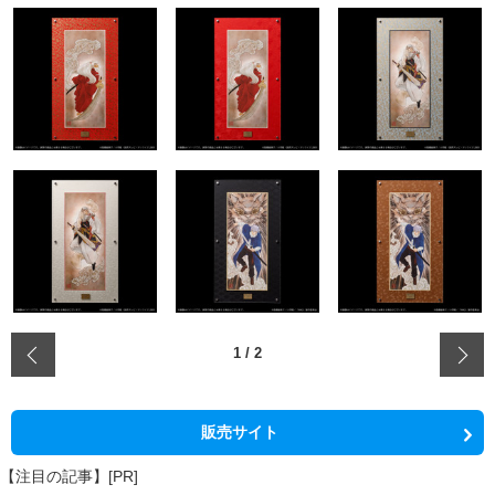
‹
1
/
2
販売サイト
【注目の記事】[PR]