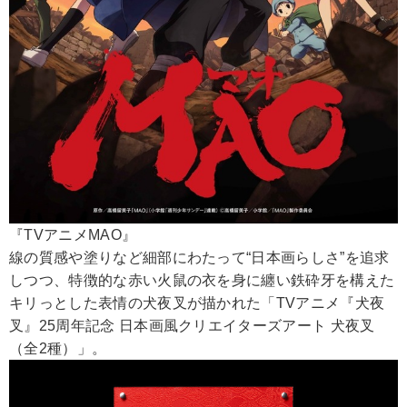
『TVアニメMAO』
線の質感や塗りなど細部にわたって“日本画らしさ”を追求
しつつ、特徴的な赤い火鼠の衣を身に纏い鉄砕牙を構えた
キリっとした表情の犬夜叉が描かれた「TVアニメ『犬夜
叉』25周年記念 日本画風クリエイターズアート 犬夜叉
（全2種）」。