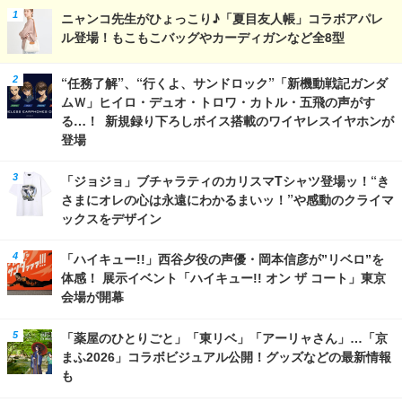
ニャンコ先生がひょっこり♪「夏目友人帳」コラボアパレ
ル登場！もこもこバッグやカーディガンなど全8型
“任務了解”、“行くよ、サンドロック”「新機動戦記ガンダ
ムＷ」ヒイロ・デュオ・トロワ・カトル・五飛の声がす
る…！ 新規録り下ろしボイス搭載のワイヤレスイヤホンが
登場
「ジョジョ」ブチャラティのカリスマTシャツ登場ッ！“き
さまにオレの心は永遠にわかるまいッ！”や感動のクライマ
ックスをデザイン
「ハイキュー!!」西谷夕役の声優・岡本信彦が”リベロ”を
体感！ 展示イベント「ハイキュー!! オン ザ コート」東京
会場が開幕
「薬屋のひとりごと」「東リベ」「アーリャさん」…「京
まふ2026」コラボビジュアル公開！グッズなどの最新情報
も