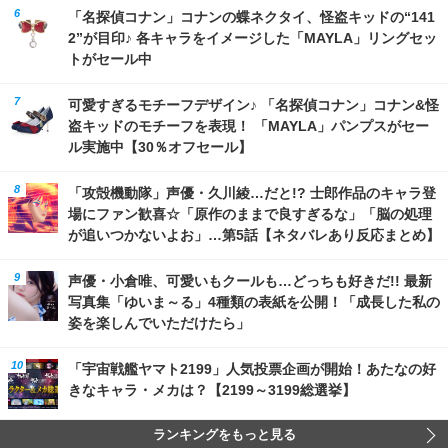
「名探偵コナン」コナンの蝶ネクタイ、怪盗キッドの“141
2”が目印♪ 各キャラをイメージした「MAYLA」リングセッ
トがセール中
可愛すぎるモチーフデザイン♪ 「名探偵コナン」コナン&怪
盗キッドのモチーフを表現！ 「MAYLA」パンプスがセー
ル実施中【30％オフセール】
「攻殻機動隊」声優・久川綾…だと!? 士郎作品のキャラ登
場にファン歓喜☆「原作のままで良すぎるな」「脳の処理
が追いつかないよお」…第5話【ネタバレあり反応まとめ】
声優・小倉唯、可愛いもクールも…どっちも好きだ!! 最新
写真集「ゆいま～る」4種類の表紙を公開！「成長した私の
姿を楽しんでいただけたら」
「宇宙戦艦ヤマト2199」人気投票企画が開始！あたなの好
きなキャラ・メカは？【2199～3199総選挙】
ランキングをもっと見る