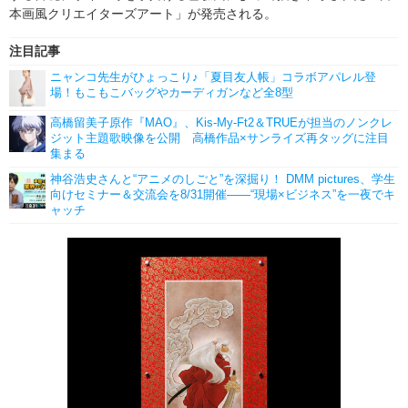
本画風クリエイターズアート」が発売される。
注目記事
ニャンコ先生がひょっこり♪「夏目友人帳」コラボアパレル登
場！もこもこバッグやカーディガンなど全8型
高橋留美子原作『MAO』、Kis-My-Ft2＆TRUEが担当のノンクレ
ジット主題歌映像を公開 高橋作品×サンライズ再タッグに注目
集まる
神谷浩史さんと“アニメのしごと”を深掘り！ DMM pictures、学生
向けセミナー＆交流会を8/31開催――“現場×ビジネス”を一夜でキ
ャッチ