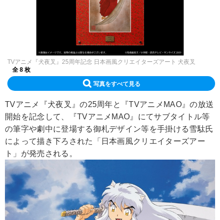
TVアニメ『犬夜叉』25周年記念 日本画風クリエイターズアート 犬夜叉
全 8 枚
写真をすべて見る
TVアニメ『犬夜叉』の25周年と『TVアニメMAO』の放送
開始を記念して、『TVアニメMAO』にてサブタイトル等
の筆字や劇中に登場する御札デザイン等を手掛ける雪駄氏
によって描き下ろされた「日本画風クリエイターズアー
ト」が発売される。