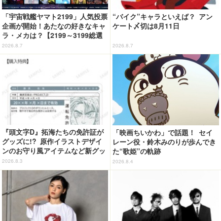
「宇宙戦艦ヤマト2199」人気投票
“バイク”キャラといえば？ アン
企画が開始！あたなの好きなキャ
ケート〆切は8月11日
ラ・メカは？【2199～3199総選
挙】
2026.8.7
2026.8.7
『頭文字D』拓海たちの免許証が
「映画ちいかわ」で話題！ セイ
グッズに!? 原作イラストデザイ
レーン役・鈴木みのりが歩んでき
ンのお守り風アイテムなど新グッ
た“歌姫”の軌跡
ズが目白押し
2026.8.3
2026.8.4