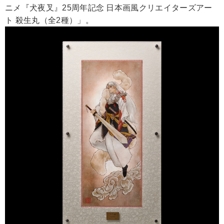
ニメ『犬夜叉』25周年記念 日本画風クリエイターズアー
ト 殺生丸（全2種）」。