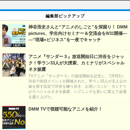
編集部ピックアップ
神谷浩史さんと“アニメのしごと”を深掘り！ DMM
pictures、学生向けセミナー＆交流会を8/31開催―
―“現場×ビジネス”を一夜でキャッチ
アニメ『サンダー３』放送開始日に渋谷をジャッ
ク！学ラン33人が大捜索、カミナリがスペシャル
ネタ披露
TVアニメ『サンダー３』の放送開始を記念し、7月8日に
渋谷で街頭イベントが開催された。学ラン33人が主人公の
妹を探す設定で渋谷を練り歩き、お笑いコンビ・カミナリ
がスペシャルネタを披露。ハプニングも笑いに変えて会場
を盛り上げた。
DMM TVで視聴可能なアニメを紹介！