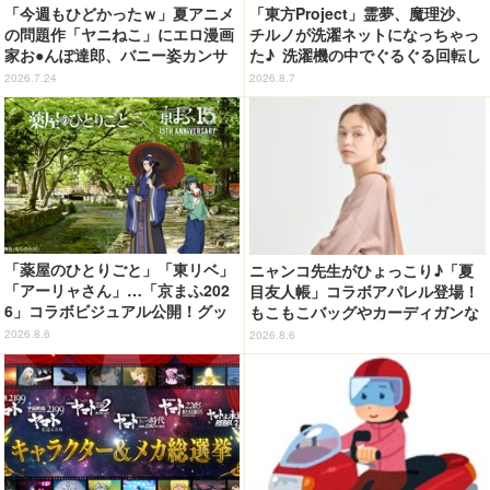
「今週もひどかったｗ」夏アニメ
「東方Project」霊夢、魔理沙、
の問題作「ヤニねこ」にエロ漫画
チルノが洗濯ネットになっちゃっ
家お●んぽ達郎、バニー姿カンサ
た♪ 洗濯機の中でぐるぐる回転し
イねこ登場にゃ！ 第4話の衝撃ラ
続ける姿を思わず眺めたくなっち
2026.7.24
2026.8.7
ストに「ヤバいをどんどん更新し
ゃう!?
てる」【ネタバレあり反応まと
め】
「薬屋のひとりごと」「東リベ」
ニャンコ先生がひょっこり♪「夏
「アーリャさん」…「京まふ202
目友人帳」コラボアパレル登場！
6」コラボビジュアル公開！グッ
もこもこバッグやカーディガンな
ズなどの最新情報も
ど全8型
2026.8.6
2026.8.6