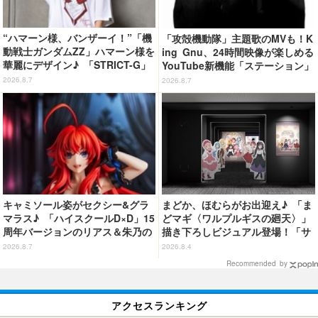
“ハマーン様、バンザーイ！”「機
「攻殻機動隊」主題歌のMVも！K
動戦士ガンダムZZ」ハマーン様を
ing Gnu、24時間映像が楽しめる
華麗にデザイン♪ 「STRICT-G」
YouTube新機能「ステーション」
Tシャツなどミニコレクション登
ページを公開
2026.8.7
2026.8.7
場
キャミソール姿がセクシー&グラ
まどか、ほむらがお出迎え♪ 「ま
マラス♪ 「ハイスクールD×D」15
どマギ〈ワルプルギスの廻天〉」
周年バージョンのリアス＆朱乃の
描き下ろしビジュアル登場！「サ
フィギュアがリニューアルパッケ
ンシャインシティプリンスホテ
2026.8.7
2026.8.4
ージで登場！
ル」コラボ開催
Recommended by
アクセスランキング