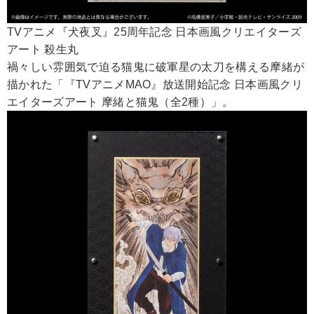
TVアニメ『犬夜叉』25周年記念 日本画風クリエイターズ
アート 殺生丸
禍々しい雰囲気で迫る猫鬼に破軍星の太刀を構える摩緒が
描かれた「『TVアニメMAO』放送開始記念 日本画風クリ
エイターズアート 摩緒と猫鬼（全2種）」。