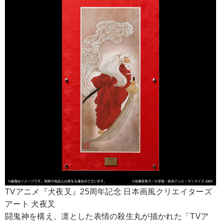
TVアニメ『犬夜叉』25周年記念 日本画風クリエイターズ
アート 犬夜叉
闘鬼神を構え、凛とした表情の殺生丸が描かれた「TVア