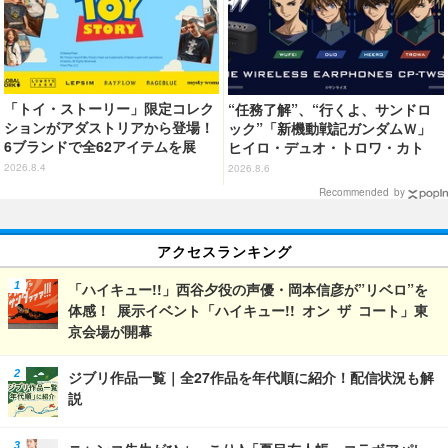
「トイ・ストーリー」限定コレク
“任務了解”、“行くよ、サンドロ
ションがアダストリアから登場！
ック”「新機動戦記ガンダムＷ」
6ブランドで全62アイテムを展
ヒイロ・デュオ・トロワ・カト
開 店舗で購入するとオリジナル
ル・五飛の声がする…！ 新規録
2026.8.4
2026.8.6
マグネットをプレゼント☆
り下ろしボイス搭載のワイヤレス
Recommended by
イヤホンが登場
アクセスランキング
「ハイキュー!!」西谷夕役の声優・岡本信彦が”リベロ”を
体感！ 展示イベント「ハイキュー!! オン ザ コート」東
京会場が開幕
ジブリ作品一覧｜全27作品を年代順に紹介！配信状況も解
説