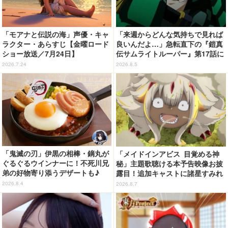
「モアナと伝説の海」声優・キャ
「来週からどんな気持ちで見れば
ラクター・あらすじ【金曜ロード
良いんだよ…」急転直下の『鎧真
ショー放送／7月24日】
伝サムライトルーパー』第17話に
感情の追いつかない視聴者が続
2026.7.24
2026.8.5
出…【ネタバレあり反応まとめ】
「鬼滅の刃」伊黒の相棒・鏑丸が
「メイドインアビス 目覚める神
ぐるぐるウインナーに！不死川兄
秘」主題歌聴ける本予告映像お披
弟の好物寄り添うデザートも♪
露目！追加キャストに諸星すみれ
「ジョイフル」コラボ第3弾・第4
&星野貴紀
2026.8.4
2026.8.7
弾決定【8月18日～】