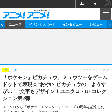
CL
ム
ニュース
イベントレポート
インタビュー
レビュー
ニュース
アニメ
映画/ドラマ
イベントレポート
マンガ
ノベル
アニメ
映画
インタビュー
音楽
声優
ライブ
舞台
スタッフ
声優
レビュー
2026.5.16（土） 15:30
ニュース
「ポケモン」ピカチュウ、ミュウツーをゲーム
ゲーム
グッズ
海外イベント
ビジネス
俳優・タレント
アーティスト
アニメ
実写
動画
ドットで表現☆“おや!? ピカチュウの ようす
イベント
海外
ビジネス
書評
イベント
アニメ
映画/ドラマ
連載・コラム
が…！”文字もデザイン！ユニクロ・UTコレク
ション第2弾
ゲーム
座談会
アニメ！アニメ！TV
ABEMA Cafe
ユニクロから『ポケットモンスター』シリーズ30周年を記念した