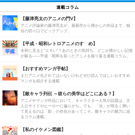
連載コラム
【藤津亮太のアニメの門V】
アニメ評論家の藤津亮太が、最新作から懐かしの作品まで、独
自の切り口でピックアップ。
【平成・昭和レトロアニメのすゝめ】
令和に見ると“エモい”？あのときの気持ち、どこか懐かしい記憶
が蘇る――平成・昭和を彩ったアニメを振り返る連載コラム。
【おすすめマンガ手帖】
まだアニメ化されてはいないけれどぜひ読んでほしいおすすめ
マンガを紹介する連載
【敵キャラ列伝 ～彼らの美学はどこにある？】
アニメやマンガ作品において、キャラクター人気や話題は、主
人公サイドやヒーローに偏りがち。でも、「光」が明るく輝い
て見えるのは「影」の存在があってこそ。敵キャラの魅力に迫
るコラム連載。
【私のイケメン図鑑】