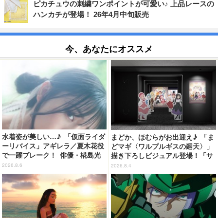
ピカチュウの刺繍ワンポイントが可愛い♪ 上品レースの
ハンカチが登場！ 26年4月中旬販売
今、あなたにオススメ
水着姿が美しい…♪ 「仮面ライダ
まどか、ほむらがお出迎え♪ 「ま
ーリバイス」アギレラ／夏木花役
どマギ〈ワルプルギスの廻天〉」
で一躍ブレーク！ 俳優・椛島光
描き下ろしビジュアル登場！「サ
の2nd写真集が予約開始
ンシャインシティプリンスホテ
2026.8.6
2026.8.4
ル」コラボ開催