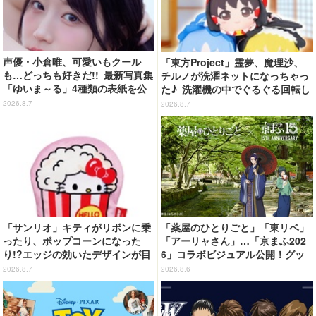
声優・小倉唯、可愛いもクール
「東方Project」霊夢、魔理沙、
も…どっちも好きだ!! 最新写真集
チルノが洗濯ネットになっちゃっ
「ゆいま～る」4種類の表紙を公
た♪ 洗濯機の中でぐるぐる回転し
開！「成長した私の姿を楽しんで
続ける姿を思わず眺めたくなっち
2026.8.7
2026.8.7
いただけたら」
ゃう!?
「サンリオ」キティがリボンに乗
「薬屋のひとりごと」「東リベ」
ったり、ポップコーンになった
「アーリャさん」…「京まふ202
り!?エッジの効いたデザインが目
6」コラボビジュアル公開！グッ
を引く♪ トートバッグやポーチが
ズなどの最新情報も
2026.8.7
2026.8.6
登場