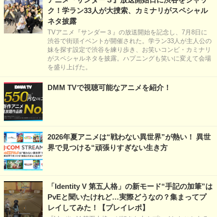
ク！学ラン33人が大捜索、カミナリがスペシャル
ネタ披露
TVアニメ『サンダー３』の放送開始を記念し、7月8日に
渋谷で街頭イベントが開催された。学ラン33人が主人公の
妹を探す設定で渋谷を練り歩き、お笑いコンビ・カミナリ
がスペシャルネタを披露。ハプニングも笑いに変えて会場
を盛り上げた。
DMM TVで視聴可能なアニメを紹介！
2026年夏アニメは“戦わない異世界”が熱い！ 異世
界で見つける“頑張りすぎない生き方
「Identity V 第五人格」の新モード“手記の加筆”は
PvEと聞いたけれど…実際どうなの？集まってプ
レイしてみた！【プレイレポ】