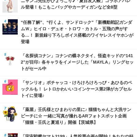
ニャンコ先生がひょっこり♪「夏目友人帳」コラボアパレ
ル登場！もこもこバッグやカーディガンなど全8型
“任務了解”、“行くよ、サンドロック”「新機動戦記ガンダ
ムＷ」ヒイロ・デュオ・トロワ・カトル・五飛の声がす
る…！ 新規録り下ろしボイス搭載のワイヤレスイヤホンが
登場
「名探偵コナン」コナンの蝶ネクタイ、怪盗キッドの“141
2”が目印♪ 各キャラをイメージした「MAYLA」リングセッ
トがセール中
「サンリオ」ポチャッコ・けろけろけろっぴ・あひるのペ
ックルも！ レトロかわいいコインケース第2弾がカプセル
トイに登場♪
「薬屋」壬氏様とひまわりの里に♪ 猫猫ちゃんと大洗サン
ビーチに☆ 一緒に写真が撮れるARフォトスポット企画
「猫猫・壬氏と夏巡り」開催【茨城県】
「宇宙戦艦ヤマト2199」人気投票企画が開始！あたなの好