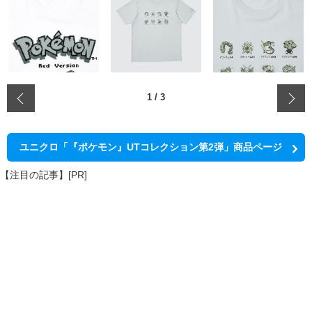
‹
1
/
3
ユニクロ「『ポケモン』UTコレクション第2弾」商品ページ
【注目の記事】[PR]