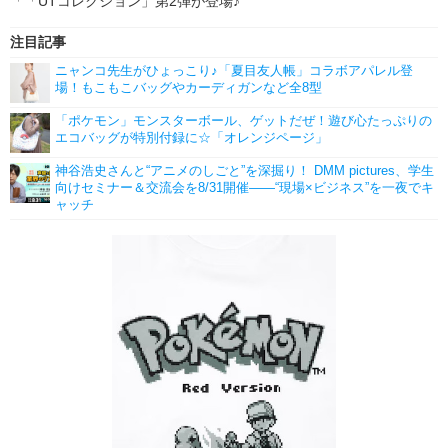
「「UTコレクション」第2弾が登場♪
注目記事
ニャンコ先生がひょっこり♪「夏目友人帳」コラボアパレル登
場！もこもこバッグやカーディガンなど全8型
「ポケモン」モンスターボール、ゲットだぜ！遊び心たっぷりの
エコバッグが特別付録に☆「オレンジページ」
神谷浩史さんと“アニメのしごと”を深掘り！ DMM pictures、学生
向けセミナー＆交流会を8/31開催――“現場×ビジネス”を一夜でキ
ャッチ