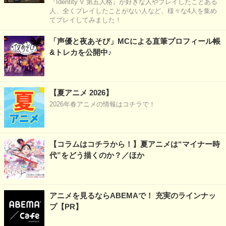
『Identity V 第五人格』が好きな人やプレイしたことある
人、全くプレイしたことがない人など、様々な4人を集め
てプレイしてみました！
「声優と夜あそび」MCによる直筆プロフィール帳
&トレカを公開中♪
【夏アニメ 2026】
2026年春アニメの情報はコチラで！
【コラムはコチラから！】夏アニメは“マイナー時
代”をどう描くのか？／ほか
アニメを見るならABEMAで！ 充実のラインナッ
プ【PR】