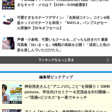
きなキャラ・メカは？【2199～3199総選挙】
可愛すぎるモチーフデザイン♪ 「名探偵コナン」コナン&怪
盗キッドのモチーフを表現！ 「MAYLA」パンプスがセー
ル実施中【30％オフセール】
声優・小倉唯、可愛いもクールも…どっちも好きだ!! 最新
写真集「ゆいま～る」4種類の表紙を公開！「成長した私の
姿を楽しんでいただけたら」
ランキングをもっと見る
編集部ピックアップ
神谷浩史さんと“アニメのしごと”を深掘り！ DMM
pictures、学生向けセミナー＆交流会を8/31開催―
―“現場×ビジネス”を一夜でキャッチ
アニメ『サンダー３』放送開始日に渋谷をジャッ