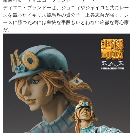
超像可動「ディエゴ・ブランドー・サード」
ディエゴ・ブランドーは、ジョニィやジャイロと共にレー
スを競ったイギリス競馬界の貴公子。上昇志向が強く、レ
ースに勝つためには卑怯な手段もいとわない冷徹な野心家
だ。