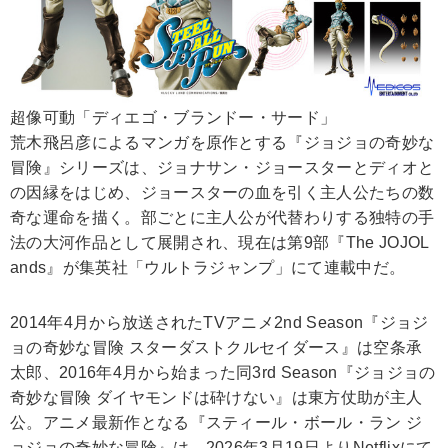
超像可動「ディエゴ・ブランドー・サード」
荒木飛呂彦によるマンガを原作とする『ジョジョの奇妙な
冒険』シリーズは、ジョナサン・ジョースターとディオと
の因縁をはじめ、ジョースターの血を引く主人公たちの数
奇な運命を描く。部ごとに主人公が代替わりする独特の手
法の大河作品として展開され、現在は第9部『The JOJOL
ands』が集英社「ウルトラジャンプ」にて連載中だ。
2014年4月から放送されたTVアニメ2nd Season『ジョジ
ョの奇妙な冒険 スターダストクルセイダース』は空条承
太郎、2016年4月から始まった同3rd Season『ジョジョの
奇妙な冒険 ダイヤモンドは砕けない』は東方仗助が主人
公。アニメ最新作となる『スティール・ボール・ラン ジ
ョジョの奇妙な冒険』は、2026年3月19日よりNetflixにて