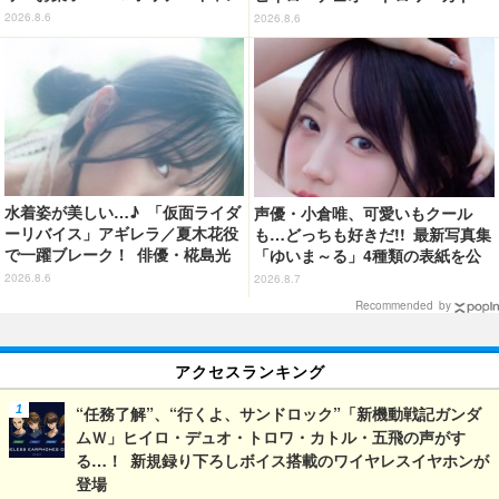
ディ
ル・五飛の声がする…！ 新規録
2026.8.6
2026.8.6
り下ろしボイス搭載のワイヤレス
イヤホンが登場
水着姿が美しい…♪ 「仮面ライダ
声優・小倉唯、可愛いもクール
ーリバイス」アギレラ／夏木花役
も…どっちも好きだ!! 最新写真集
で一躍ブレーク！ 俳優・椛島光
「ゆいま～る」4種類の表紙を公
の2nd写真集が予約開始
開！「成長した私の姿を楽しんで
2026.8.6
2026.8.7
いただけたら」
Recommended by
アクセスランキング
“任務了解”、“行くよ、サンドロック”「新機動戦記ガンダ
ムＷ」ヒイロ・デュオ・トロワ・カトル・五飛の声がす
る…！ 新規録り下ろしボイス搭載のワイヤレスイヤホンが
登場