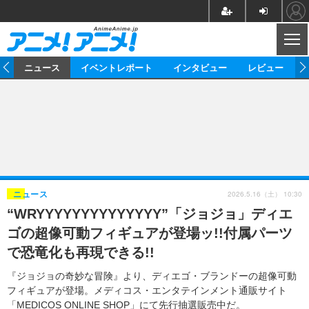
CL
ム
ニュース
イベントレポート
インタビュー
レビュー
ニュース
アニメ
映画/ドラマ
イベントレポート
マンガ
ノベル
アニメ
映画
インタビュー
音楽
声優
ライブ
舞台
スタッフ
声優
レビュー
2026.5.16（土） 10:30
ニュース
“WRYYYYYYYYYYYYYY”「ジョジョ」ディエ
ゲーム
グッズ
海外イベント
ビジネス
俳優・タレント
アーティスト
アニメ
実写
動画
ゴの超像可動フィギュアが登場ッ!!付属パーツ
イベント
海外
ビジネス
書評
イベント
アニメ
映画/ドラマ
連載・コラム
で恐竜化も再現できる!!
ゲーム
座談会
アニメ！アニメ！TV
ABEMA Cafe
『ジョジョの奇妙な冒険』より、ディエゴ・ブランドーの超像可動
フィギュアが登場。メディコス・エンタテインメント通販サイト
「MEDICOS ONLINE SHOP」にて先行抽選販売中だ。