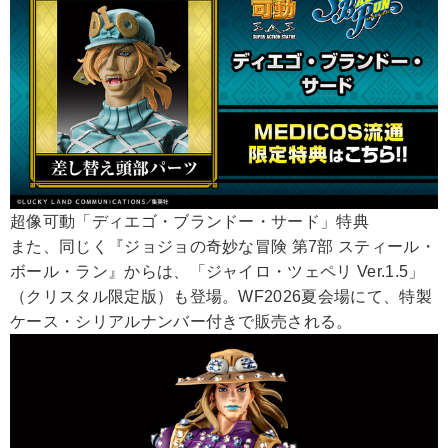
超像可動「ディエゴ・ブランドー・サード」特典
また、同じく『ジョジョの奇妙な冒険 第7部 スティール・
ボール・ラン』からは、「ジャイロ・ツェペリ Ver.1.5」
（クリスタル限定版）も登場。WF2026夏会場にて、特製
ケース・シリアルナンバー付きで販売される。