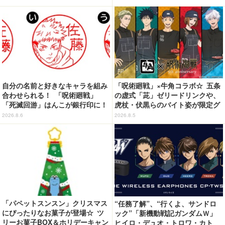
自分の名前と好きなキャラを組み
「呪術廻戦」×牛角コラボ☆ 五条
合わせられる！ 「呪術廻戦」
の虚式「茈」ゼリードリンクや、
「死滅回游」はんこが銀行印に！
虎杖・伏黒らのバイト姿が限定グ
虎杖悠仁、乙骨憂太ら16キャラ追
ッズに【8月26日～】
2026.8.6
2026.8.5
加で全104種
「パペットスンスン」クリスマス
“任務了解”、“行くよ、サンドロ
にぴったりなお菓子が登場☆ ツ
ック”「新機動戦記ガンダムＷ」
リーお菓子BOX＆ホリデーキャン
ヒイロ・デュオ・トロワ・カト