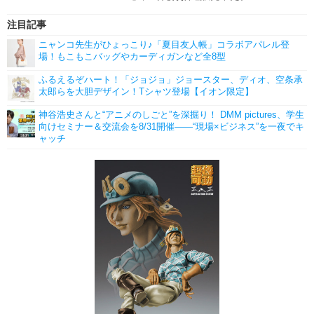
注目記事
ニャンコ先生がひょっこり♪「夏目友人帳」コラボアパレル登
場！もこもこバッグやカーディガンなど全8型
ふるえるぞハート！「ジョジョ」ジョースター、ディオ、空条承
太郎らを大胆デザイン！Tシャツ登場【イオン限定】
神谷浩史さんと“アニメのしごと”を深掘り！ DMM pictures、学生
向けセミナー＆交流会を8/31開催――“現場×ビジネス”を一夜でキ
ャッチ