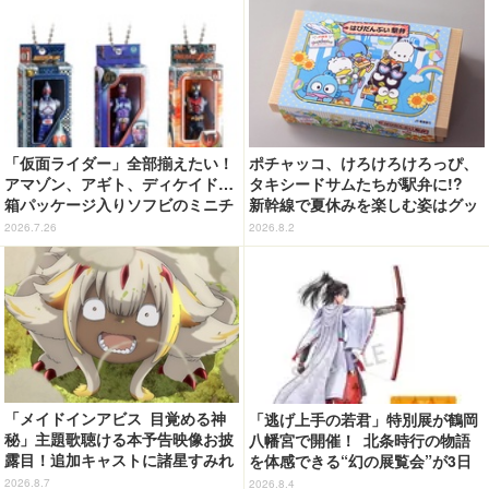
「仮面ライダー」全部揃えたい！
ポチャッコ、けろけろけろっぴ、
アマゾン、アギト、ディケイド…
タキシードサムたちが駅弁に!?
箱パッケージ入りソフビのミニチ
新幹線で夏休みを楽しむ姿はグッ
ュアが登場
ズに☆「はぴだんぶい」JR東海と
2026.7.26
2026.8.2
コラボ企画
「メイドインアビス 目覚める神
「逃げ上手の若君」特別展が鶴岡
秘」主題歌聴ける本予告映像お披
八幡宮で開催！ 北条時行の物語
露目！追加キャストに諸星すみれ
を体感できる“幻の展覧会”が3日
&星野貴紀
間限定で登場【8/28～30】
2026.8.7
2026.8.4