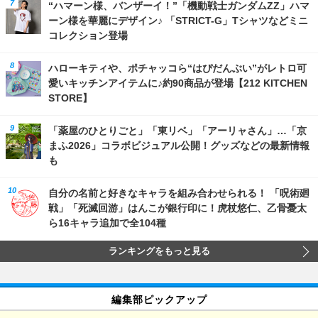
“ハマーン様、バンザーイ！”「機動戦士ガンダムZZ」ハマ
ーン様を華麗にデザイン♪ 「STRICT-G」Tシャツなどミニ
コレクション登場
ハローキティや、ポチャッコら“はぴだんぶい”がレトロ可
愛いキッチンアイテムに♪約90商品が登場【212 KITCHEN
STORE】
「薬屋のひとりごと」「東リベ」「アーリャさん」…「京
まふ2026」コラボビジュアル公開！グッズなどの最新情報
も
自分の名前と好きなキャラを組み合わせられる！ 「呪術廻
戦」「死滅回游」はんこが銀行印に！虎杖悠仁、乙骨憂太
ら16キャラ追加で全104種
ランキングをもっと見る
編集部ピックアップ