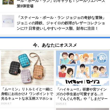
ール・ボール・ラン」のキャラも！シールウエハース
第9弾登場
「スティール・ボール・ラン ジョジョの奇妙な冒険」
ジョニィの蹄鉄、ジャイロの鉄球がレザーコレクショ
ンに!? 日常使いしやすいケース類、財布に注目！
今、あなたにオススメ
「ムーミン」リトルミイと一緒に
「ハイキュー!!」研磨や宮ツイン
身軽にお出かけ♪ ワンポイントで
ズの小学生姿が可愛すぎる…!!
光るキュートな水玉柄スマホショ
「ぐんぐん牛乳」や「しまだマー
ルダーが新登場！
ト」デザインのグッズも!? ロー
2026.8.7
2026.8.5
ソン限定グッズが登場！