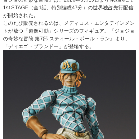
1st STAGE（全1話、特別編成47分）の世界独占先行配信
が開始された。
このたび販売されるのは、メディコス・エンタテインメン
トが放つ「超像可動」シリーズのフィギュア。『ジョジョ
の奇妙な冒険 第7部 スティール・ボール・ラン』より、
「ディエゴ・ブランドー」が登場する。