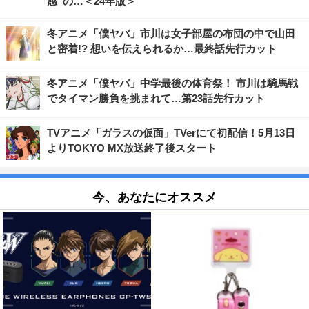
感”の…＜24年版＞
冬アニメ「僕ヤバ」市川は女子部屋の布団の中で山田
と密着!? 想いを伝えられるか…最終話先行カット
冬アニメ「僕ヤバ」中学最後の体育祭！ 市川は騎馬戦
でタイマン勝負を挑まれて…第23話先行カット
TVアニメ「ガラスの仮面」TVerにて初配信！5月13日
よりTOKYO MX放送終了後スタート
今、あなたにオススメ