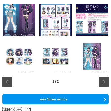
‹
1
/
2
eeo Store online
【注目の記事】[PR]