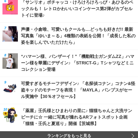
「サンリオ」ポチャッコ・けろけろけろっぴ・あひるのペ
ックルも！ レトロかわいいコインケース第2弾がカプセル
トイに登場♪
声優・小倉唯、可愛いもクールも…どっちも好きだ!! 最新
写真集「ゆいま～る」4種類の表紙を公開！「成長した私の
姿を楽しんでいただけたら」
“ハマーン様、バンザーイ！”「機動戦士ガンダムZZ」ハマ
ーン様を華麗にデザイン♪ 「STRICT-G」Tシャツなどミニ
コレクション登場
可愛すぎるモチーフデザイン♪ 「名探偵コナン」コナン&怪
盗キッドのモチーフを表現！ 「MAYLA」パンプスがセー
ル実施中【30％オフセール】
「薬屋」壬氏様とひまわりの里に♪ 猫猫ちゃんと大洗サン
ビーチに☆ 一緒に写真が撮れるARフォトスポット企画
「猫猫・壬氏と夏巡り」開催【茨城県】
ランキングをもっと見る