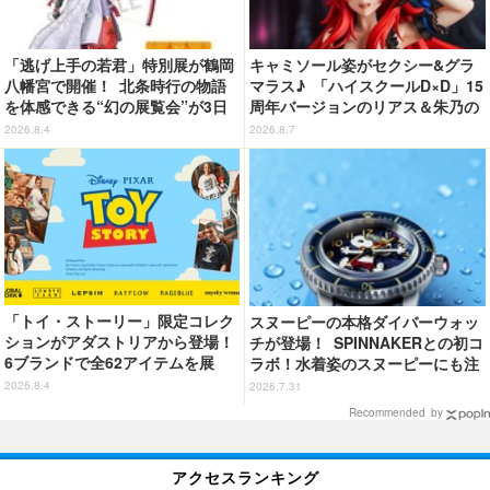
「逃げ上手の若君」特別展が鶴岡
キャミソール姿がセクシー&グラ
八幡宮で開催！ 北条時行の物語
マラス♪ 「ハイスクールD×D」15
を体感できる“幻の展覧会”が3日
周年バージョンのリアス＆朱乃の
間限定で登場【8/28～30】
フィギュアがリニューアルパッケ
2026.8.4
2026.8.7
ージで登場！
「トイ・ストーリー」限定コレク
スヌーピーの本格ダイバーウォッ
ションがアダストリアから登場！
チが登場！ SPINNAKERとの初コ
6ブランドで全62アイテムを展
ラボ！水着姿のスヌーピーにも注
開 店舗で購入するとオリジナル
目
2026.8.4
2026.7.31
マグネットをプレゼント☆
Recommended by
アクセスランキング