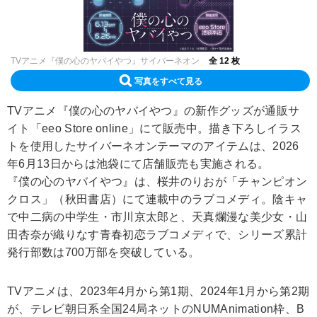
TVアニメ『僕の心のヤバイやつ』サイバーネオン
全 12 枚
写真をすべて見る
TVアニメ『僕の心のヤバイやつ』の新作グッズが通販サ
イト「eeo Store online」にて販売中。描き下ろしイラス
トを使用したサイバーネオンテーマのアイテムは、2026
年6月13日からは池袋にて店舗販売も実施される。
『僕の心のヤバイやつ』は、桜井のりおが「チャンピオン
クロス」（秋田書店）にて連載中のラブコメディ。陰キャ
で中二病の中学生・市川京太郎と、天真爛漫な美少女・山
田杏奈が織りなす青春初恋ラブコメディで、シリーズ累計
発行部数は700万部を突破している。
TVアニメは、2023年4月から第1期、2024年1月から第2期
が、テレビ朝日系全国24局ネットのNUMAnimation枠、B