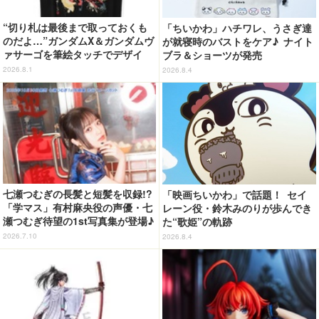
“切り札は最後まで取っておくも
「ちいかわ」ハチワレ、うさぎ達
のだよ…”ガンダムX＆ガンダムヴ
が就寝時のバストをケア♪ ナイト
ァサーゴを筆絵タッチでデザイ
ブラ＆ショーツが発売
ン！「ガンダムX」Tシャツ発売
2026.8.1
2026.8.4
七瀬つむぎの長髪と短髪を収録!?
「映画ちいかわ」で話題！ セイ
「学マス」有村麻央役の声優・七
レーン役・鈴木みのりが歩んでき
瀬つむぎ待望の1st写真集が登場♪
た“歌姫”の軌跡
10月30日に発売
2026.7.10
2026.8.4