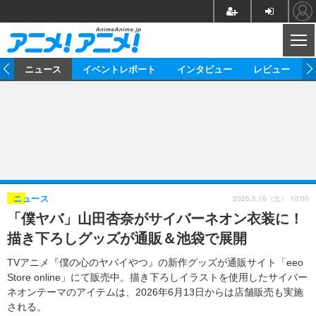
CL
ム
ニュース
イベントレポート
インタビュー
レビュー
ニュース
アニメ
映画/ドラマ
イベントレポート
マンガ
ノベル
アニメ
映画
インタビュー
音楽
声優
ライブ
舞台
スタッフ
声優
レビュー
2026.5.16（土） 10:00
ニュース
「僕ヤバ」山田杏奈がサイバーネオン衣装に！
ゲーム
グッズ
海外イベント
ビジネス
俳優・タレント
アーティスト
アニメ
実写
動画
描き下ろしグッズが通販＆池袋で展開
イベント
海外
ビジネス
書評
イベント
アニメ
映画/ドラマ
連載・コラム
TVアニメ『僕の心のヤバイやつ』の新作グッズが通販サイト「eeo
Store online」にて販売中。描き下ろしイラストを使用したサイバー
ゲーム
座談会
アニメ！アニメ！TV
ABEMA Cafe
ネオンテーマのアイテムは、2026年6月13日からは店舗販売も実施
される。