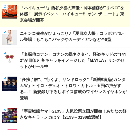
「ハイキュー!!」西谷夕役の声優・岡本信彦が”リベロ”を
体感！ 展示イベント「ハイキュー!! オン ザ コート」東
京会場が開幕
ニャンコ先生がひょっこり♪「夏目友人帳」コラボアパレ
ル登場！もこもこバッグやカーディガンなど全8型
「名探偵コナン」コナンの蝶ネクタイ、怪盗キッドの“141
2”が目印♪ 各キャラをイメージした「MAYLA」リングセ
ットがセール中
“任務了解”、“行くよ、サンドロック”「新機動戦記ガンダ
ムＷ」ヒイロ・デュオ・トロワ・カトル・五飛の声がす
る…！ 新規録り下ろしボイス搭載のワイヤレスイヤホンが
登場
「宇宙戦艦ヤマト2199」人気投票企画が開始！あたなの好
きなキャラ・メカは？【2199～3199総選挙】