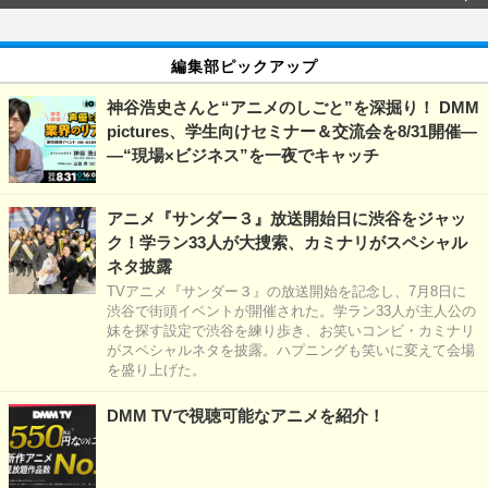
編集部ピックアップ
神谷浩史さんと“アニメのしごと”を深掘り！ DMM
pictures、学生向けセミナー＆交流会を8/31開催―
―“現場×ビジネス”を一夜でキャッチ
アニメ『サンダー３』放送開始日に渋谷をジャッ
ク！学ラン33人が大捜索、カミナリがスペシャル
ネタ披露
TVアニメ『サンダー３』の放送開始を記念し、7月8日に
渋谷で街頭イベントが開催された。学ラン33人が主人公の
妹を探す設定で渋谷を練り歩き、お笑いコンビ・カミナリ
がスペシャルネタを披露。ハプニングも笑いに変えて会場
を盛り上げた。
DMM TVで視聴可能なアニメを紹介！