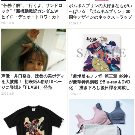
“任務了解”、“行くよ、サンドロ
ポムポムプリンの大好きなもがい
ック”「新機動戦記ガンダムＷ」
っぱい☆ 「ポムポムプリン」30
ヒイロ・デュオ・トロワ・カト
周年デザインのネックストラップ
ル・五飛の声がする…！ 新規録
がカプセルトイに！ゲーム風デザ
2026.8.6
2026.8.7
り下ろしボイス搭載のワイヤレス
イン全5種が登場♪
イヤホンが登場
声優・井口裕香、圧巻の美ボディ
「劇場版モノノ怪 第三章 蛇神」
を大披露！ 初表紙&巻頭10ペー
が豪華特典満載でBlu-ray＆DVD
ジに登場♪「FLASH」発売
化！ 描き下ろし後日譚を掲載し
たブックレットなど
2026.8.5
2026.8.5