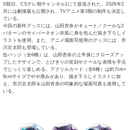
S朝日、CSテレ朝チャンネル1にて放送された。2026年2
月には劇場版も公開され、TVアニメ第3期の制作も決定し
ている。
今回の新作グッズには、山田杏奈がキュート／クールな2
パターンのサイバーネオン衣装に身を包んだ描き下ろしイ
ラストを使用。また、アニメ場面写使用のグッズには、市
川京太郎も登場している。
缶バッジ（全6種）は、山田杏奈の上半身にクローズアッ
プしたデザインで、とびきりの笑顔やクールな表情を手元
でじっくり楽しめる。アクリルカード（全6種）は約7cm×
9cmサイズでやや厚みがあり、描き下ろしイラストに加
え、市川京太郎＆山田杏奈の印象的な場面写真も使用して
いる。