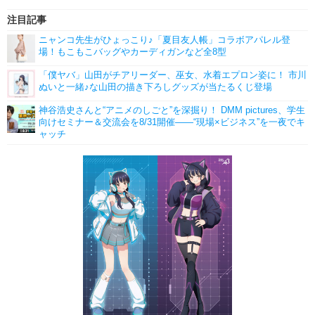
注目記事
ニャンコ先生がひょっこり♪「夏目友人帳」コラボアパレル登
場！もこもこバッグやカーディガンなど全8型
「僕ヤバ」山田がチアリーダー、巫女、水着エプロン姿に！ 市川
ぬいと一緒♪な山田の描き下ろしグッズが当たるくじ登場
神谷浩史さんと“アニメのしごと”を深掘り！ DMM pictures、学生
向けセミナー＆交流会を8/31開催――“現場×ビジネス”を一夜でキ
ャッチ