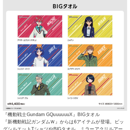
『機動戦士Gundam GQuuuuuuX』BIGタオル
『新機動戦記ガンダムＷ』からは6アイテムが登場。ビッ
グシルエットTシャツやBIGタオル、ミラーアクリルアー