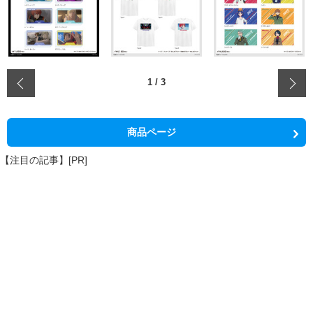
‹
1
/
3
商品ページ
【注目の記事】[PR]