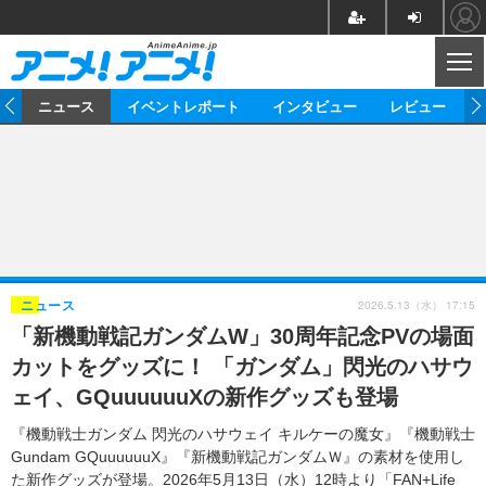
CL
ム
ニュース
イベントレポート
インタビュー
レビュー
ニュース
アニメ
映画/ドラマ
イベントレポート
マンガ
ノベル
アニメ
映画
インタビュー
音楽
声優
ライブ
舞台
スタッフ
声優
レビュー
2026.5.13（水） 17:15
ニュース
「新機動戦記ガンダムW」30周年記念PVの場面
ゲーム
グッズ
海外イベント
ビジネス
俳優・タレント
アーティスト
アニメ
実写
動画
カットをグッズに！ 「ガンダム」閃光のハサウ
イベント
海外
ビジネス
書評
イベント
アニメ
映画/ドラマ
連載・コラム
ェイ、GQuuuuuuXの新作グッズも登場
ゲーム
座談会
アニメ！アニメ！TV
ABEMA Cafe
『機動戦士ガンダム 閃光のハサウェイ キルケーの魔女』『機動戦士
Gundam GQuuuuuuX』『新機動戦記ガンダムＷ』の素材を使用し
た新作グッズが登場。2026年5月13日（水）12時より「FAN+Life