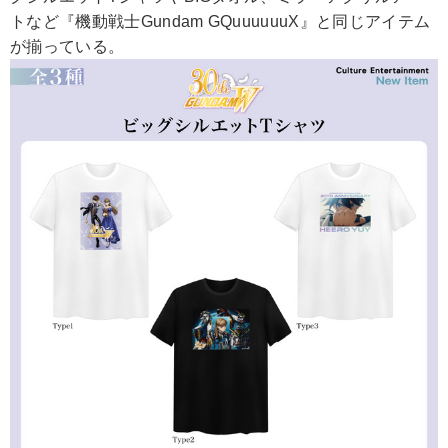
トなど『機動戦士Gundam GQuuuuuuX』と同じアイテム
が揃っている。