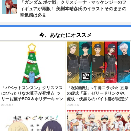
「ガンダム ポケ戦」クリスチーナ・マッケンジーのフ
ィギュアが再販！ 美樹本晴彦氏のイラストそのままの
空気感は必見
今、あなたにオススメ
「パペットスンスン」クリスマス
「呪術廻戦」×牛角コラボ☆ 五条
にぴったりなお菓子が登場☆ ツ
の虚式「茈」ゼリードリンクや、
リーお菓子BOX＆ホリデーキャン
虎杖・伏黒らのバイト姿が限定グ
ディ
ッズに【8月26日～】
2026.8.6
2026.8.5