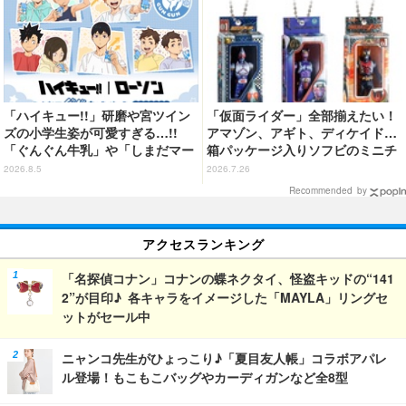
「ハイキュー!!」研磨や宮ツイン
「仮面ライダー」全部揃えたい！
ズの小学生姿が可愛すぎる…!!
アマゾン、アギト、ディケイド…
「ぐんぐん牛乳」や「しまだマー
箱パッケージ入りソフビのミニチ
ト」デザインのグッズも!? ロー
ュアが登場
2026.8.5
2026.7.26
ソン限定グッズが登場！
Recommended by
アクセスランキング
「名探偵コナン」コナンの蝶ネクタイ、怪盗キッドの“141
2”が目印♪ 各キャラをイメージした「MAYLA」リングセ
ットがセール中
ニャンコ先生がひょっこり♪「夏目友人帳」コラボアパレ
ル登場！もこもこバッグやカーディガンなど全8型