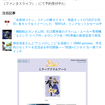
（ファンタスライフ）」にて予約受付中だ。
注目記事
「名探偵コナン」コナンの蝶ネクタイ、怪盗キッドの“1412”が目
印♪ 各キャラをイメージした「MAYLA」リングセットがセール中
「機動戦士ガンダム00」ELS襲来後のグラハム・エーカー専用機
「エクシア リペアIV」がガンプラ化！RG準拠の新規造形で表現
神谷浩史さんと“アニメのしごと”を深掘り！ DMM pictures、学生
向けセミナー＆交流会を8/31開催――“現場×ビジネス”を一夜でキ
ャッチ