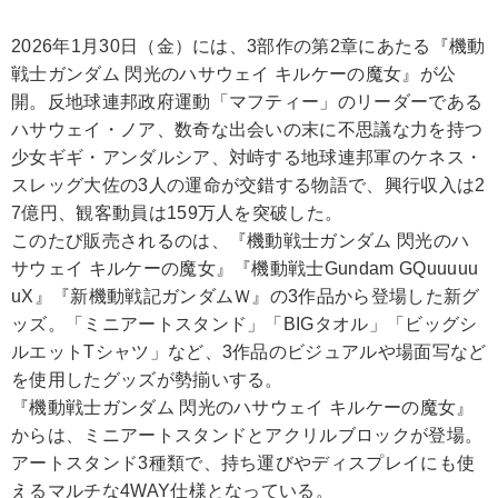
2026年1月30日（金）には、3部作の第2章にあたる『機動
戦士ガンダム 閃光のハサウェイ キルケーの魔女』が公
開。反地球連邦政府運動「マフティー」のリーダーである
ハサウェイ・ノア、数奇な出会いの末に不思議な力を持つ
少女ギギ・アンダルシア、対峙する地球連邦軍のケネス・
スレッグ大佐の3人の運命が交錯する物語で、興行収入は2
7億円、観客動員は159万人を突破した。
このたび販売されるのは、『機動戦士ガンダム 閃光のハ
サウェイ キルケーの魔女』『機動戦士Gundam GQuuuuu
uX』『新機動戦記ガンダムＷ』の3作品から登場した新グ
ッズ。「ミニアートスタンド」「BIGタオル」「ビッグシ
ルエットTシャツ」など、3作品のビジュアルや場面写など
を使用したグッズが勢揃いする。
『機動戦士ガンダム 閃光のハサウェイ キルケーの魔女』
からは、ミニアートスタンドとアクリルブロックが登場。
アートスタンド3種類で、持ち運びやディスプレイにも使
えるマルチな4WAY仕様となっている。