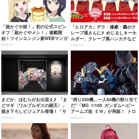
「超かぐや姫！」初の公式スピン
「ヒロアカ」デク・爆豪・轟がク
オフ「超かぐやメシ！」連載開
レープ屋さんに♪ めじるしキーホ
始！ツインエンジン新WEBマンガ
ルダー、クレープ風ハンカチなど
レーベル「ビビビコミック」創刊
限定グッズ＆コラボクレープが登
2026.8.7
2026.8.2
場
まどか、ほむらがお出迎え♪ 「ま
“残り250機…一人50機の割り当て
どマギ〈ワルプルギスの廻天〉」
だ”「MG 1/100 ガンダムヘビー
描き下ろしビジュアル登場！「サ
アームズ改 ＥＷ」が再販！ トロ
ンシャインシティプリンスホテ
ワを象徴するピエロマスクも付属
2026.8.4
2026.8.3
ル」コラボ開催