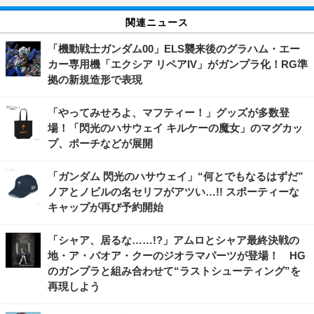
関連ニュース
「機動戦士ガンダム00」ELS襲来後のグラハム・エー
カー専用機「エクシア リペアIV」がガンプラ化！RG準
拠の新規造形で表現
「やってみせろよ、マフティー！」グッズが多数登
場！「閃光のハサウェイ キルケーの魔女」のマグカッ
プ、ポーチなどが展開
「ガンダム 閃光のハサウェイ」“何とでもなるはずだ”
ノアとノビルの名セリフがアツい…!! スポーティーな
キャップが再び予約開始
「シャア、居るな……!?」アムロとシャア最終決戦の
地・ア・バオア・クーのジオラマパーツが登場！ HG
のガンプラと組み合わせて“ラストシューティング”を
再現しよう