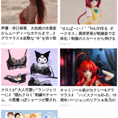
声優・井口裕香、大自然の水着姿
“せんぱ～い！”「ToLOVEる ダ
からムーディーなホテルまで…♪
ークネス」黒咲芽亜が制服姿で立
グラマラス＆妖艶な“今”を切り取
体化！制服のスカートから伸びる
り！3冊目写真集が発売中
下半身のプロポーションの再現が
2026.7.15
2026.8.7
アツい！
クロミが“大人可愛い”ランジェリ
キャミソール姿がセクシー&グラ
ーに♪ “隠れクロミ”刺繍やチャー
マラス♪ 「ハイスクールD×D」15
ム、小悪魔っぽショーツが愛され
周年バージョンのリアス＆朱乃の
度満点◎
フィギュアがリニューアルパッケ
2026.8.4
2026.8.7
ージで登場！