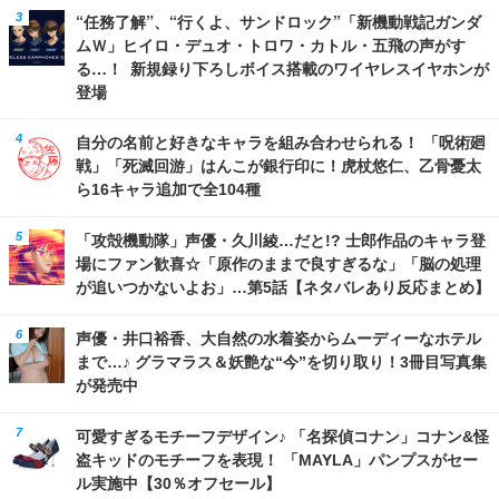
“任務了解”、“行くよ、サンドロック”「新機動戦記ガンダ
ムＷ」ヒイロ・デュオ・トロワ・カトル・五飛の声がす
る…！ 新規録り下ろしボイス搭載のワイヤレスイヤホンが
登場
自分の名前と好きなキャラを組み合わせられる！ 「呪術廻
戦」「死滅回游」はんこが銀行印に！虎杖悠仁、乙骨憂太
ら16キャラ追加で全104種
「攻殻機動隊」声優・久川綾…だと!? 士郎作品のキャラ登
場にファン歓喜☆「原作のままで良すぎるな」「脳の処理
が追いつかないよお」…第5話【ネタバレあり反応まとめ】
声優・井口裕香、大自然の水着姿からムーディーなホテル
まで…♪ グラマラス＆妖艶な“今”を切り取り！3冊目写真集
が発売中
可愛すぎるモチーフデザイン♪ 「名探偵コナン」コナン&怪
盗キッドのモチーフを表現！ 「MAYLA」パンプスがセー
ル実施中【30％オフセール】