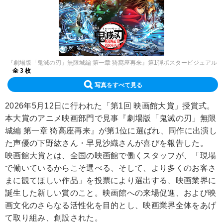
『劇場版「鬼滅の刃」無限城編 第一章 猗窩座再来』第1弾ポスタービジュアル
全 3 枚
写真をすべて見る
2026年5月12日に行われた「第1回 映画館大賞」授賞式。
本大賞のアニメ映画部門で見事『劇場版「鬼滅の刃」無限
城編 第一章 猗高座再来』が第1位に選ばれ、同作に出演し
た声優の下野紘さん・早見沙織さんが喜びを報告した。
映画館大賞とは、全国の映画館で働くスタッフが、「現場
で働いているからこそ選べる、そして、より多くのお客さ
まに観てほしい作品」を投票により選出する、映画業界に
誕生した新しい賞のこと。映画館への来場促進、および映
画文化のさらなる活性化を目的とし、映画業界全体をあげ
て取り組み、創設された。