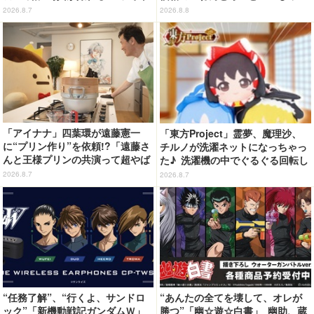
スポット企画「猫猫・壬氏と夏巡
く」から登場！ ちんまい二人が
2026.8.7
2026.8.8
り」開催【茨城県】
並んだ姿にキュン☆
「アイナナ」四葉環が遠藤憲一
「東方Project」霊夢、魔理沙、
に“プリン作り”を依頼!?「遠藤さ
チルノが洗濯ネットになっちゃっ
んと王様プリンの共演って超やば
た♪ 洗濯機の中でぐるぐる回転し
くね!?」
続ける姿を思わず眺めたくなっち
2026.8.7
2026.8.7
ゃう!?
“任務了解”、“行くよ、サンドロ
“あんたの全てを壊して、オレが
ック”「新機動戦記ガンダムＷ」
勝つ”「幽☆遊☆白書」 幽助、蔵