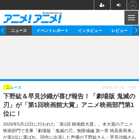
CL
ム
ニュース
イベントレポート
インタビュー
レビュー
ニュース
アニメ
映画/ドラマ
イベントレポート
マンガ
ノベル
アニメ
映画
インタビュー
音楽
声優
ライブ
舞台
スタッフ
声優
レビュー
2026.5.13（水） 17:05
ニュース
下野紘＆早見沙織が喜び報告！「劇場版 鬼滅の
ゲーム
グッズ
海外イベント
ビジネス
俳優・タレント
アーティスト
アニメ
実写
動画
刃」が「第1回映画館大賞」アニメ映画部門第1
イベント
海外
ビジネス
書評
イベント
アニメ
映画/ドラマ
連載・コラム
位に！
ゲーム
座談会
アニメ！アニメ！TV
ABEMA Cafe
2026年5月12日に行われた「第1回 映画館大賞」。本大賞のアニメ
映画部門で見事『劇場版「鬼滅の刃」無限城編 第一章 猗高座再来』
が第1位に選ばれ、同作に出演した声優の下野紘さん・早見沙織さん