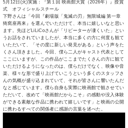
5月12日(火)実施：『第１回 映画館大賞（2026年）』授賞
式 オフィシャルスチール
下野さんは「今回『劇場版「鬼滅の刃」無限城編 第一章
猗窩座再来』を選んでいただけて、本当に嬉しいなと思い
ます。先ほどLiLiCoさんが「リピーターが凄くいた」とい
うお話をされていましたが、本当に多くの方に何度も観て
いただいて、「その度に新しい発見がある」という声をた
くさん頂きました。今回、僕ら二人がキャスト代表として
ここにいますが、この作品がここまでたくさんの方に観て
いただけるようになったのは、僕らだけでなく、映像や音
楽、様々な形で盛り上げていこうという多くのスタッフさ
んの気概が盛り込まれていて、それが皆さんに響いたんだ
なと感じています。僕ら自身も実際に映画館で観させてい
ただいて、改めて「映画館だからこそ」の感動や没入体験
ができる素敵な作品に携われて嬉しいです」と映画の公開
に携わるすべての関係者に感謝の言葉を述べた。