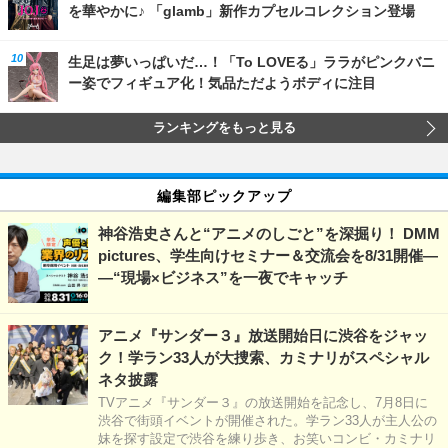
を華やかに♪ 「glamb」新作カプセルコレクション登場
生足は夢いっぱいだ…！「To LOVEる」ララがピンクバニ
ー姿でフィギュア化！気品ただようボディに注目
ランキングをもっと見る
編集部ピックアップ
神谷浩史さんと“アニメのしごと”を深掘り！ DMM
pictures、学生向けセミナー＆交流会を8/31開催―
―“現場×ビジネス”を一夜でキャッチ
アニメ『サンダー３』放送開始日に渋谷をジャッ
ク！学ラン33人が大捜索、カミナリがスペシャル
ネタ披露
TVアニメ『サンダー３』の放送開始を記念し、7月8日に
渋谷で街頭イベントが開催された。学ラン33人が主人公の
妹を探す設定で渋谷を練り歩き、お笑いコンビ・カミナリ