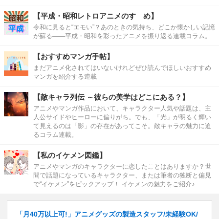
【平成・昭和レトロアニメのすゝめ】
令和に見ると“エモい”？あのときの気持ち、どこか懐かしい記憶
が蘇る――平成・昭和を彩ったアニメを振り返る連載コラム。
【おすすめマンガ手帖】
まだアニメ化されてはいないけれどぜひ読んでほしいおすすめ
マンガを紹介する連載
【敵キャラ列伝 ～彼らの美学はどこにある？】
アニメやマンガ作品において、キャラクター人気や話題は、主
人公サイドやヒーローに偏りがち。でも、「光」が明るく輝い
て見えるのは「影」の存在があってこそ。敵キャラの魅力に迫
るコラム連載。
【私のイケメン図鑑】
アニメやマンガのキャラクターに恋したことはありますか？世
間で話題になっているキャラクター、または筆者の独断と偏見
で“イケメン”をピックアップ！ イケメンの魅力をご紹介♪
「月40万以上可!」アニメグッズの製造スタッフ/未経験OK/