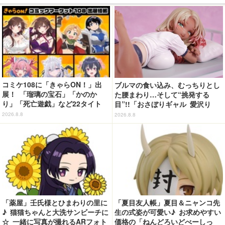
コミケ108に「きゃらON！」出
ブルマの食い込み、むっちりとし
展！ 「瑠璃の宝石」「かのか
た腰まわり…そして“挑発する
り」「死亡遊戯」など22タイト
目”!!「おさぼりギャル 愛沢り
ル・350種以上のグッズ販売
さ」フィギュアで新登場
2026.8.8
2026.8.8
「薬屋」壬氏様とひまわりの里に
「夏目友人帳」夏目＆ニャンコ先
♪ 猫猫ちゃんと大洗サンビーチに
生の式姿が可愛い♪ お求めやすい
☆ 一緒に写真が撮れるARフォト
価格の「ねんどろいどべーしっ