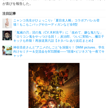
が喜びを報告した。
注目記事
ニャンコ先生がひょっこり♪「夏目友人帳」コラボアパレル登
場！もこもこバッグやカーディガンなど全8型
「鬼滅の刃」沼の鬼（CV.木村良平）に「改めて、嫌な鬼だな」
「ロリコン鬼をやっつける回！」炭治郎、ついに実戦へ…禰豆子
キックも炸裂！再放送第六話【ネタバレあり反応まとめ】
神谷浩史さんと“アニメのしごと”を深掘り！ DMM pictures、学生
向けセミナー＆交流会を8/31開催――“現場×ビジネス”を一夜でキ
ャッチ