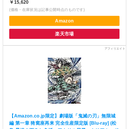
￥15,620
(価格・在庫状況は記事公開時点のものです)
Amazon
楽天市場
【Amazon.co.jp限定】劇場版「鬼滅の刃」無限城
編 第一章 猗窩座再来 完全生産限定版 [Blu-ray] (松