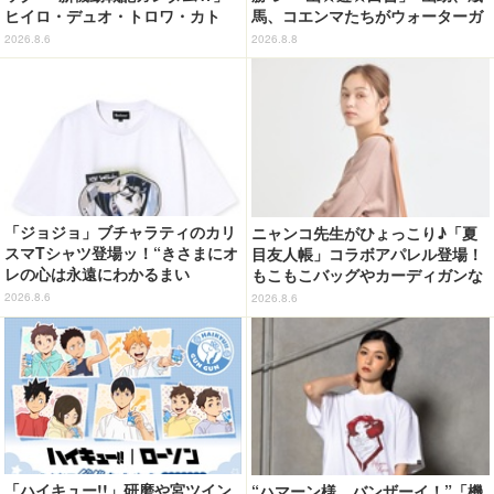
ヒイロ・デュオ・トロワ・カト
馬、コエンマたちがウォーターガ
ル・五飛の声がする…！ 新規録
ンバトル!? 新作グッズが登場☆
2026.8.6
2026.8.8
り下ろしボイス搭載のワイヤレス
イヤホンが登場
「ジョジョ」ブチャラティのカリ
ニャンコ先生がひょっこり♪「夏
スマTシャツ登場ッ！“きさまにオ
目友人帳」コラボアパレル登場！
レの心は永遠にわかるまい
もこもこバッグやカーディガンな
ッ！”や感動のクライマックスを
ど全8型
2026.8.6
2026.8.6
デザイン
「ハイキュー!!」研磨や宮ツイン
“ハマーン様、バンザーイ！”「機