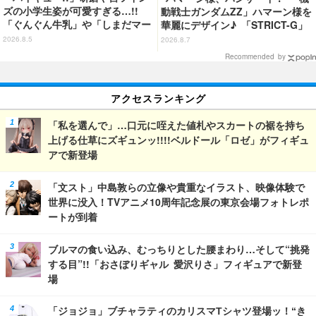
ズの小学生姿が可愛すぎる…!!
動戦士ガンダムZZ」ハマーン様を
「ぐんぐん牛乳」や「しまだマー
華麗にデザイン♪ 「STRICT-G」
ト」デザインのグッズも!? ロー
Tシャツなどミニコレクション登
2026.8.5
2026.8.7
ソン限定グッズが登場！
場
Recommended by
アクセスランキング
「私を選んで」…口元に咥えた値札やスカートの裾を持ち
上げる仕草にズギュンッ!!!!ベルドール「ロゼ」がフィギュ
アで新登場
「文スト」中島敦らの立像や貴重なイラスト、映像体験で
世界に没入！TVアニメ10周年記念展の東京会場フォトレポ
ートが到着
ブルマの食い込み、むっちりとした腰まわり…そして“挑発
する目”!!「おさぼりギャル 愛沢りさ」フィギュアで新登
場
「ジョジョ」ブチャラティのカリスマTシャツ登場ッ！“き