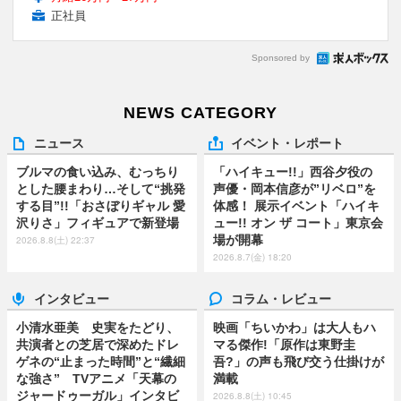
正社員
Sponsored by
NEWS CATEGORY
ニュース
イベント・レポート
ブルマの食い込み、むっちり
「ハイキュー!!」西谷夕役の
とした腰まわり…そして“挑発
声優・岡本信彦が”リベロ”を
する目”!!「おさぼりギャル 愛
体感！ 展示イベント「ハイキ
沢りさ」フィギュアで新登場
ュー!! オン ザ コート」東京会
場が開幕
2026.8.8(土) 22:37
2026.8.7(金) 18:20
インタビュー
コラム・レビュー
小清水亜美 史実をたどり、
映画「ちいかわ」は大人もハ
共演者との芝居で深めたドレ
マる傑作!「原作は東野圭
ゲネの“止まった時間”と“繊細
吾?」の声も飛び交う仕掛けが
な強さ” TVアニメ「天幕の
満載
ジャードゥーガル」インタビ
2026.8.8(土) 10:45