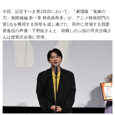
今回、記念すべき第1回目において、『劇場版「鬼滅の
刃」無限城編 第一章 猗高座再来』が、アニメ映画部門の
第1位を獲得する快挙を成し遂げた。同作に登場する我妻
善逸役の声優・下野紘さんと、胡蝶しのぶ役の早見沙織さ
んは授賞式会場に登壇。