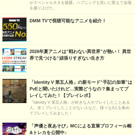
がスペシャルネタを披露。ハプニングも笑いに変えて会場
を盛り上げた。
DMM TVで視聴可能なアニメを紹介！
2026年夏アニメは“戦わない異世界”が熱い！ 異世
界で見つける“頑張りすぎない生き方
「Identity V 第五人格」の新モード“手記の加筆”は
PvEと聞いたけれど…実際どうなの？集まってプ
レイしてみた！【プレイレポ】
『Identity V 第五人格』が好きな人やプレイしたことある
人、全くプレイしたことがない人など、様々な4人を集め
てプレイしてみました！
「声優と夜あそび」MCによる直筆プロフィール帳
&トレカを公開中♪