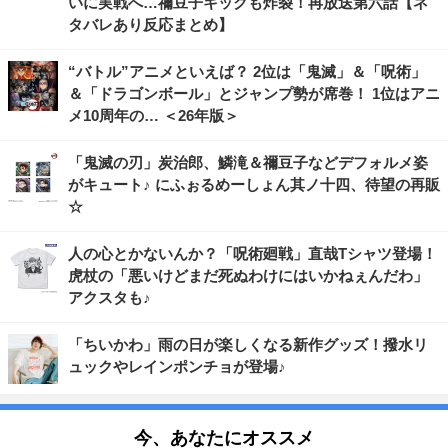
いに実戦へ…禰豆子キックも炸裂！再放送第六話【ネ
タバレあり反応まとめ】
“バトル”アニメといえば？ 2位は「鬼滅」＆「呪術」
＆「ドラゴンボール」とジャンプ勢が席巻！ 1位はアニ
メ10周年の… ＜26年版＞
「鬼滅の刃」炭治郎、鱗滝＆禰豆子などデフォルメ姿
がキュート♪ にふぉるめーしょん其ノ十四、待望の再販
☆
人の心とかないんか？「呪術廻戦」直哉Tシャツ登場！
虎杖の「悪いけどまだ死ぬわけにはいかねぇんだわ」
アクスタも♪
「ちいかわ」雨の日が楽しくなる新作グッズ！撥水リ
ュックやレインポンチョが登場♪
今、あなたにオススメ