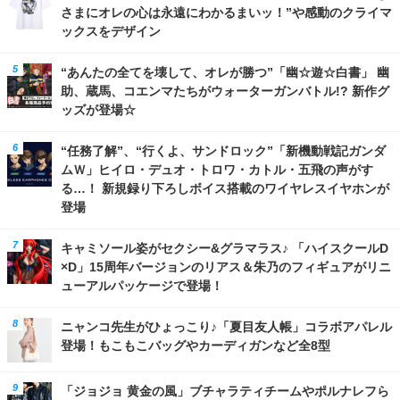
さまにオレの心は永遠にわかるまいッ！”や感動のクライマ
ックスをデザイン
“あんたの全てを壊して、オレが勝つ”「幽☆遊☆白書」 幽
助、蔵馬、コエンマたちがウォーターガンバトル!? 新作グ
ッズが登場☆
“任務了解”、“行くよ、サンドロック”「新機動戦記ガンダ
ムＷ」ヒイロ・デュオ・トロワ・カトル・五飛の声がす
る…！ 新規録り下ろしボイス搭載のワイヤレスイヤホンが
登場
キャミソール姿がセクシー&グラマラス♪ 「ハイスクールD
×D」15周年バージョンのリアス＆朱乃のフィギュアがリニ
ューアルパッケージで登場！
ニャンコ先生がひょっこり♪「夏目友人帳」コラボアパレル
登場！もこもこバッグやカーディガンなど全8型
「ジョジョ 黄金の風」ブチャラティチームやポルナレフら