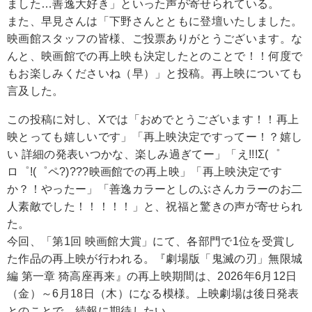
ました…善逸大好き」といった声が寄せられている。
また、早見さんは「下野さんとともに登壇いたしました。
映画館スタッフの皆様、ご投票ありがとうございます。な
んと、映画館での再上映も決定したとのことで！！何度で
もお楽しみくださいね（早）」と投稿。再上映についても
言及した。
この投稿に対し、Xでは「おめでとうございます！！再上
映とっても嬉しいです」「再上映決定ですってー！？嬉し
い 詳細の発表いつかな、楽しみ過ぎてー」「え!!!Σ(゜
ロ゜!(゜ペ?)???映画館での再上映」「再上映決定です
か？！やったー」「善逸カラーとしのぶさんカラーのお二
人素敵でした！！！！！」と、祝福と驚きの声が寄せられ
た。
今回、「第1回 映画館大賞」にて、各部門で1位を受賞し
た作品の再上映が行われる。『劇場版「鬼滅の刃」無限城
編 第一章 猗高座再来』の再上映期間は、2026年6月12日
（金）～6月18日（木）になる模様。上映劇場は後日発表
とのことで、続報に期待したい。