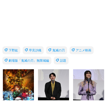
下野紘
早見沙織
鬼滅の刃
アニメ映画
劇場版「鬼滅の刃」無限城編
話題