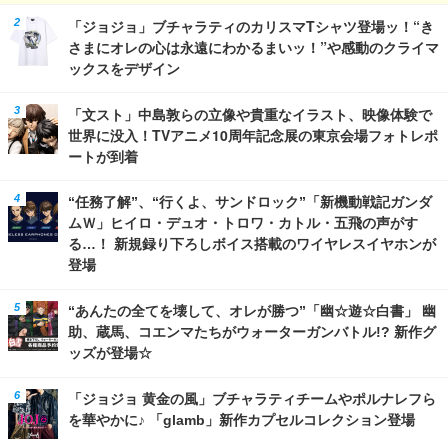
「ジョジョ」ブチャラティのカリスマTシャツ登場ッ！“き
さまにオレの心は永遠にわかるまいッ！”や感動のクライマ
ックスをデザイン
「文スト」中島敦らの立像や貴重なイラスト、映像体験で
世界に没入！TVアニメ10周年記念展の東京会場フォトレポ
ートが到着
“任務了解”、“行くよ、サンドロック”「新機動戦記ガンダ
ムＷ」ヒイロ・デュオ・トロワ・カトル・五飛の声がす
る…！ 新規録り下ろしボイス搭載のワイヤレスイヤホンが
登場
“あんたの全てを壊して、オレが勝つ”「幽☆遊☆白書」 幽
助、蔵馬、コエンマたちがウォーターガンバトル!? 新作グ
ッズが登場☆
「ジョジョ 黄金の風」ブチャラティチームやポルナレフら
を華やかに♪ 「glamb」新作カプセルコレクション登場