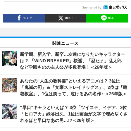
Sponsored by
シェア
ポスト
送る
関連ニュース
新学期、新入学、新卒…友達になりたいキャラクター
は？ 「WIND BREAKER」桜遥、「忍たま」乱太郎…
など学園ものの主人公が多数登場！＜26年版＞
あなたの“人生の教科書”といえるアニメは？ 3位は
「鬼滅の刃」＆「文豪ストレイドッグス」、2位は「暗
殺教室」、1位は笑って、泣けるあの名作♪ ＜26年版＞
“早口”キャラといえば？ 3位「ツイステ」イデア、2位
「ヒロアカ」緑谷出久、1位は画面が文字で埋め尽くさ
れるほど早口なあの男…!?＜26年版＞