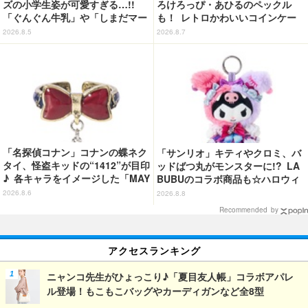
ズの小学生姿が可愛すぎる…!!
ろけろっぴ・あひるのペックル
「ぐんぐん牛乳」や「しまだマー
も！ レトロかわいいコインケー
ト」デザインのグッズも!? ロー
ス第2弾がカプセルトイに登場♪
2026.8.5
2026.8.7
ソン限定グッズが登場！
「名探偵コナン」コナンの蝶ネク
「サンリオ」キティやクロミ、バ
タイ、怪盗キッドの“1412”が目印
ッドばつ丸がモンスターに!? LA
♪ 各キャラをイメージした「MAY
BUBUのコラボ商品も☆ハロウィ
LA」リングセットがセール中
ーングッズ情報が到着【サンリオ
2026.8.6
2026.8.8
ピューロランド】
Recommended by
アクセスランキング
ニャンコ先生がひょっこり♪「夏目友人帳」コラボアパレ
ル登場！もこもこバッグやカーディガンなど全8型