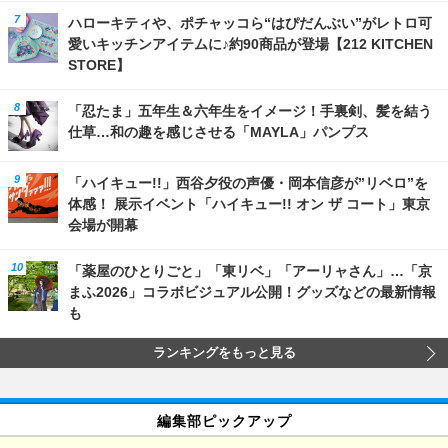
ハローキティや、ポチャッコら“はぴだんぶい”がレトロ可
愛いキッチンアイテムに♪約90商品が登場【212 KITCHEN
STORE】
「忍たま」五年生＆六年生をイメージ！手裏剣、髪を結う
仕草…和の趣を感じさせる「MAYLA」パンプス
「ハイキュー!!」西谷夕役の声優・岡本信彦が”リベロ”を
体感！ 展示イベント「ハイキュー!! オン ザ コート」東京
会場が開幕
「薬屋のひとりごと」「東リベ」「アーリャさん」…「京
まふ2026」コラボビジュアル公開！グッズなどの最新情報
も
ランキングをもっと見る
編集部ピックアップ