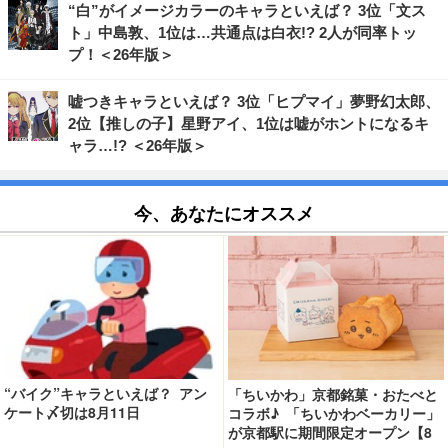
“白”がイメージカラーのキャラといえば？ 3位「文ス
ト」中島敦、1位は…共通点は白衣!? 2人が同率トッ
プ！＜26年版＞
嘘つきキャラといえば？ 3位「ヒプマイ」夢野幻太郎、
2位【推しの子】星野アイ、1位は嘘がホントになるキ
ャラ…!? ＜26年版＞
今、あなたにオススメ
“バイク”キャラといえば？ アン
「ちいかわ」京都銘菓・おたべと
ケート〆切は8月11日
コラボ♪ 「ちいかわベーカリー」
が京都駅に期間限定オープン【8