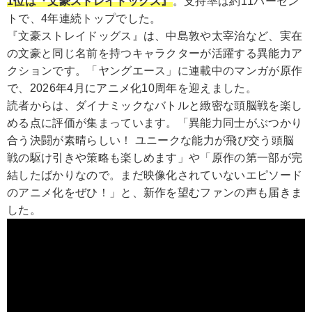
1位は『文豪ストレイドッグス』
。支持率は約11パーセン
トで、4年連続トップでした。
『文豪ストレイドッグス』は、中島敦や太宰治など、実在
の文豪と同じ名前を持つキャラクターが活躍する異能力ア
クションです。「ヤングエース」に連載中のマンガが原作
で、2026年4月にアニメ化10周年を迎えました。
読者からは、ダイナミックなバトルと緻密な頭脳戦を楽し
める点に評価が集まっています。「異能力同士がぶつかり
合う決闘が素晴らしい！ ユニークな能力が飛び交う頭脳
戦の駆け引きや策略も楽しめます」や「原作の第一部が完
結したばかりなので。まだ映像化されていないエピソード
のアニメ化をぜひ！」と、新作を望むファンの声も届きま
した。