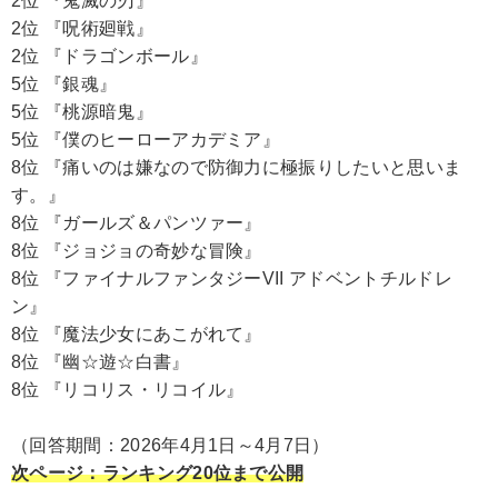
2位 『鬼滅の刃』
2位 『呪術廻戦』
2位 『ドラゴンボール』
5位 『銀魂』
5位 『桃源暗鬼』
5位 『僕のヒーローアカデミア』
8位 『痛いのは嫌なので防御力に極振りしたいと思いま
す。』
8位 『ガールズ＆パンツァー』
8位 『ジョジョの奇妙な冒険』
8位 『ファイナルファンタジーVII アドベントチルドレ
ン』
8位 『魔法少女にあこがれて』
8位 『幽☆遊☆白書』
8位 『リコリス・リコイル』
（回答期間：2026年4月1日～4月7日）
次ページ：ランキング20位まで公開