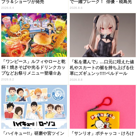
ブラ＆ショーツが発売
で一躍ブレーク！ 俳優・椛島光
の2nd写真集が予約開始
2026.8.4
2026.8.6
「ワンピース」ルフィやローと乾
「私を選んで」…口元に咥えた値
杯！焼きそばや光るドリンクカッ
札やスカートの裾を持ち上げる仕
プなどお祭りメニュー登場☆あ
草にズギュンッ!!!!ベルドール
の“麦わら帽子”もグッズ化!? 【U
「ロゼ」がフィギュアで新登場
2026.8.2
2026.8.8
SJ「ワンピース・プレミア・サマ
ー」が開幕】
「ハイキュー!!」研磨や宮ツイン
「サンリオ」ポチャッコ・けろけ