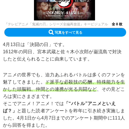
『テレビアニメ「鬼滅の刃」シリーズ全編再放送』キービジュアル
全 8 枚
写真をすべて見る
4月13日は「決闘の日」です。
1612年の同日、宮本武蔵と佐々木小次郎が巌流島で対決
したと伝えられることに由来しています。
アニメの世界でも、迫力あふれるバトルは多くのファンを
魅了してきました。
ド派手な必殺技の応酬、特殊能力を生
かした頭脳戦、仲間との連携が光る共闘など
、その見どこ
ろは実にさまざまです。
そこでアニメ！アニメ！では
「“バトル”アニメといえ
ば？」
と題した読者アンケートを昨年に引き続き実施しま
した。4月1日から4月7日までのアンケート期間中に111人
から回答を得ました。