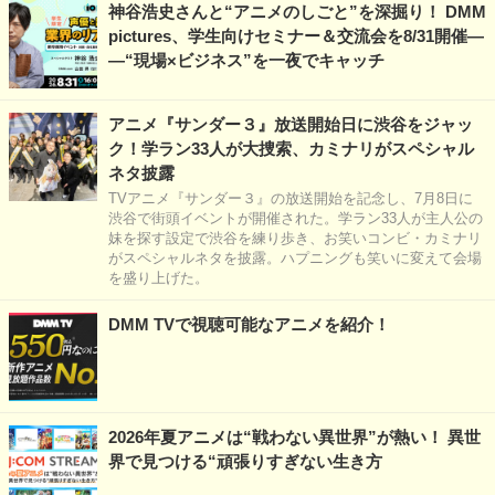
神谷浩史さんと“アニメのしごと”を深掘り！ DMM
pictures、学生向けセミナー＆交流会を8/31開催―
―“現場×ビジネス”を一夜でキャッチ
アニメ『サンダー３』放送開始日に渋谷をジャッ
ク！学ラン33人が大捜索、カミナリがスペシャル
ネタ披露
TVアニメ『サンダー３』の放送開始を記念し、7月8日に
渋谷で街頭イベントが開催された。学ラン33人が主人公の
妹を探す設定で渋谷を練り歩き、お笑いコンビ・カミナリ
がスペシャルネタを披露。ハプニングも笑いに変えて会場
を盛り上げた。
DMM TVで視聴可能なアニメを紹介！
2026年夏アニメは“戦わない異世界”が熱い！ 異世
界で見つける“頑張りすぎない生き方