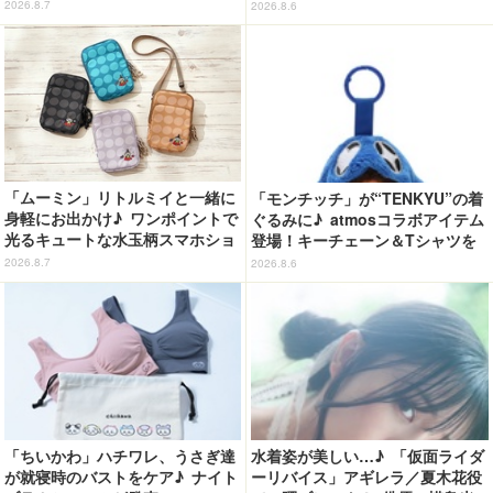
月13日～】
2026.8.7
2026.8.6
「ムーミン」リトルミイと一緒に
「モンチッチ」が“TENKYU”の着
身軽にお出かけ♪ ワンポイントで
ぐるみに♪ atmosコラボアイテム
光るキュートな水玉柄スマホショ
登場！キーチェーン＆Tシャツを
ルダーが新登場！
展開
2026.8.7
2026.8.6
「ちいかわ」ハチワレ、うさぎ達
水着姿が美しい…♪ 「仮面ライダ
が就寝時のバストをケア♪ ナイト
ーリバイス」アギレラ／夏木花役