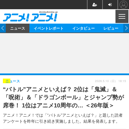
CL
ム
ニュース
イベントレポート
インタビュー
レビュー
ニュース
アニメ
映画/ドラマ
イベントレポート
マンガ
ノベル
アニメ
映画
インタビュー
音楽
声優
ライブ
舞台
スタッフ
声優
レビュー
2026.5.10（日） 18:15
ニュース
“バトル”アニメといえば？ 2位は「鬼滅」＆
ゲーム
グッズ
海外イベント
ビジネス
俳優・タレント
アーティスト
アニメ
実写
動画
「呪術」＆「ドラゴンボール」とジャンプ勢が
イベント
海外
ビジネス
書評
イベント
アニメ
映画/ドラマ
連載・コラム
席巻！ 1位はアニメ10周年の… ＜26年版＞
ゲーム
座談会
アニメ！アニメ！TV
ABEMA Cafe
アニメ！アニメ！では「“バトル”アニメといえば？」と題した読者
アンケートを昨年に引き続き実施しました。結果を発表します。