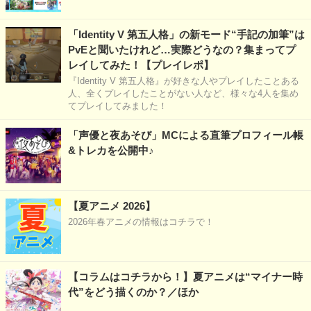
「Identity V 第五人格」の新モード“手記の加筆”は
PvEと聞いたけれど…実際どうなの？集まってプ
レイしてみた！【プレイレポ】
『Identity V 第五人格』が好きな人やプレイしたことある
人、全くプレイしたことがない人など、様々な4人を集め
てプレイしてみました！
「声優と夜あそび」MCによる直筆プロフィール帳
&トレカを公開中♪
【夏アニメ 2026】
2026年春アニメの情報はコチラで！
【コラムはコチラから！】夏アニメは“マイナー時
代”をどう描くのか？／ほか