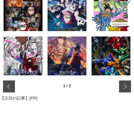
‹
1
/
2
【注目の記事】[PR]