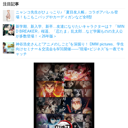
注目記事
ニャンコ先生がひょっこり♪「夏目友人帳」コラボアパレル登
場！もこもこバッグやカーディガンなど全8型
新学期、新入学、新卒…友達になりたいキャラクターは？ 「WIN
D BREAKER」桜遥、「忍たま」乱太郎…など学園ものの主人公
が多数登場！＜26年版＞
神谷浩史さんと“アニメのしごと”を深掘り！ DMM pictures、学生
向けセミナー＆交流会を8/31開催――“現場×ビジネス”を一夜でキ
ャッチ