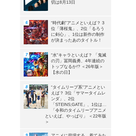
切は8月13日
“時代劇”アニメといえば？ 3
位「薄桜鬼」、2位「るろう
に剣心」、1位は新作の制作
が決まったあのタイトル！
“水”キャラといえば？ 「鬼滅
の刃」冨岡義勇、4年連続の
トップなるか!? ＜26年版＞
【水の日】
“タイムリープ系”アニメとい
えば？ 3位「サマータイムレ
中
ンダ」、2位
「STEINS;GATE」、1位は…
「令和のタイムリープアニメ
といえば、やっぱり」 ＜22年版
＞
アニメに登場する、着てみた