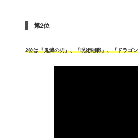
第2位
2位は『鬼滅の刃』、『呪術廻戦』、『ドラゴ