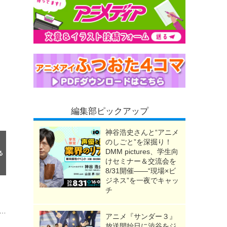
編集部ピックアップ
神谷浩史さんと“アニメ
のしごと”を深掘り！
DMM pictures、学生向
けセミナー＆交流会を
8/31開催――“現場×ビ
ジネス”を一夜でキャッ
チ
めて“映画館で観た”アニメは？ アンケート〆切は8月13日
アニメ『サンダー３』
放送開始日に渋谷をジ