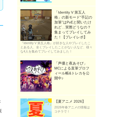
「Identity V 第五人
格」の新モード“手記の
加筆”はPvEと聞いたけ
れど…実際どうなの？
集まってプレイしてみ
た！【プレイレポ】
『Identity V 第五人格』が好きな人やプレイしたこ
とある人、全くプレイしたことがない人など、様々
な4人を集めてプレイしてみました！
「声優と夜あそび」
MCによる直筆プロフ
ィール帳&トレカを公
る
開中♪
【夏アニメ 2026】
が
2026年春アニメの情報は
原
コチラで！