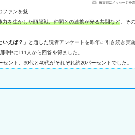
編集部にメッセージを
のファンを魅
能力を生かした頭脳戦、仲間との連携が光る共闘など
、そ
といえば？」
と題した読者アンケートを昨年に引き続き実
期間中に111人から回答を得ました。
ーセント、30代と40代がそれぞれ約20パーセントでした。