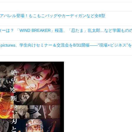
アパレル登場！もこもこバッグやカーディガンなど全8型
は？ 「WIND BREAKER」桜遥、「忍たま」乱太郎…など学園もの
ictures、学生向けセミナー＆交流会を8/31開催――“現場×ビジネス”を