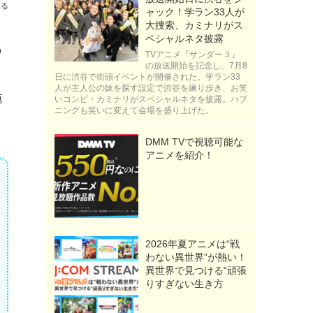
送る
ャック！学ラン33人が
大捜索、カミナリがス
ペシャルネタ披露
の
TVアニメ『サンダー３』
の放送開始を記念し、7月8
日に渋谷で街頭イベントが開催された。学ラン33
人が主人公の妹を探す設定で渋谷を練り歩き、お笑
施
いコンビ・カミナリがスペシャルネタを披露。ハプ
ニングも笑いに変えて会場を盛り上げた。
DMM TVで視聴可能な
アニメを紹介！
2026年夏アニメは“戦
わない異世界”が熱い！
異世界で見つける“頑張
りすぎない生き方