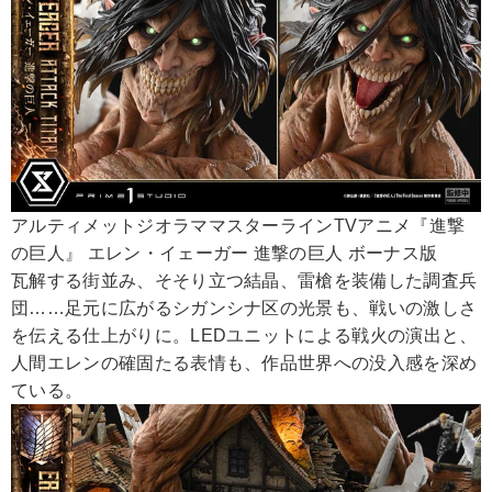
アルティメットジオラママスターラインTVアニメ『進撃
の巨人』 エレン・イェーガー 進撃の巨人 ボーナス版
瓦解する街並み、そそり立つ結晶、雷槍を装備した調査兵
団……足元に広がるシガンシナ区の光景も、戦いの激しさ
を伝える仕上がりに。LEDユニットによる戦火の演出と、
人間エレンの確固たる表情も、作品世界への没入感を深め
ている。