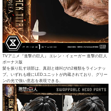
TVアニメ『進撃の巨人』 エレン・イェーガー 進撃の巨人
ボーナス版
髪を振り乱す頭部は、真顔と雄叫びの2種類をラインナッ
プ。いずれも瞳にLEDユニットが内蔵されており、グリー
ンの光で強い意志を表現できる。