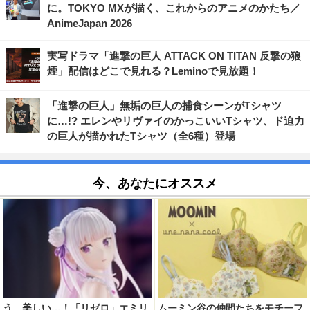
に。TOKYO MXが描く、これからのアニメのかたち／
AnimeJapan 2026
実写ドラマ「進撃の巨人 ATTACK ON TITAN 反撃の狼
煙」配信はどこで見れる？Leminoで見放題！
「進撃の巨人」無垢の巨人の捕食シーンがTシャツ
に…!? エレンやリヴァイのかっこいいTシャツ、ド迫力
の巨人が描かれたTシャツ（全6種）登場
今、あなたにオススメ
う、美しい…！「リゼロ」エミリ
ムーミン谷の仲間たちをモチーフ