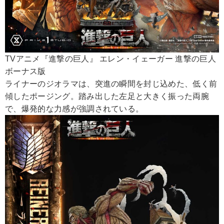
TVアニメ『進撃の巨人』 エレン・イェーガー 進撃の巨人
ボーナス版
ライナーのジオラマは、突進の瞬間を封じ込めた、低く前
傾したポージング。踏み出した左足と大きく振った両腕
で、爆発的な力感が強調されている。