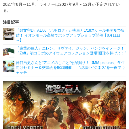
2027年8月～11月、ライナーは2027年9月～12月が予定されてい
る。
注目記事
「頭文字D」AE86（ハチロク）が実車と1/18スケールモデルで集
結！ イオンモール高崎でポップアップショップ開催【8月11日
～】
「進撃の巨人」エレン、リヴァイ、ジャン、ハンジをイメージ！
「Zoff」初コラボのアイウェアコレクション登場“眼球を捧げよ！”
神谷浩史さんと“アニメのしごと”を深掘り！ DMM pictures、学生
向けセミナー＆交流会を8/31開催――“現場×ビジネス”を一夜でキ
ャッチ