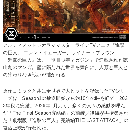
アルティメットジオラママスターラインTVアニメ『進撃
の巨人』 エレン・イェーガー、ライナー・ブラウン
『進撃の巨人』は、「別冊少年マガジン」で連載された諫
山創のマンガ。壁に隔たれた世界を舞台に、人類と巨人と
の終わりなき戦いが描かれる。
原作コミックと共に全世界で大ヒットを記録したTVシリ
ーズは、Season1の放送開始から約10年の時を経て、202
3年秋に完結。2026年1月より、多くの人々の感動を呼ん
だ「The Final Season完結編」の前編／後編が再構築され
た「劇場版『進撃の巨人』完結編THE LAST ATTACK」の
復活上映が行われた。