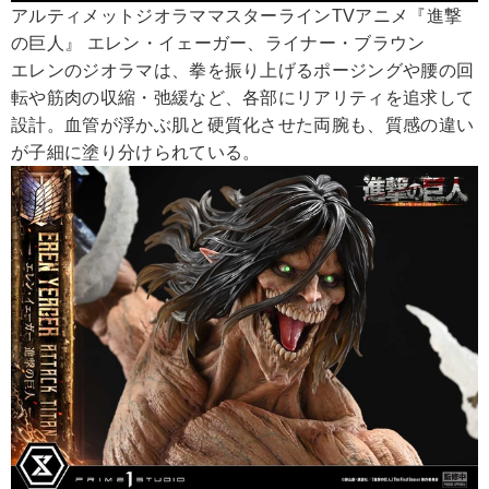
アルティメットジオラママスターラインTVアニメ『進撃
の巨人』 エレン・イェーガー、ライナー・ブラウン
エレンのジオラマは、拳を振り上げるポージングや腰の回
転や筋肉の収縮・弛緩など、各部にリアリティを追求して
設計。血管が浮かぶ肌と硬質化させた両腕も、質感の違い
が子細に塗り分けられている。