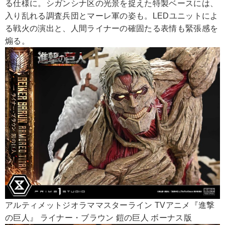
る仕様に。シガンシナ区の光景を捉えた特製ベースには、
入り乱れる調査兵団とマーレ軍の姿も。LEDユニットによ
る戦火の演出と、人間ライナーの確固たる表情も緊張感を
煽る。
アルティメットジオラママスターライン TVアニメ『進撃
の巨人』 ライナー・ブラウン 鎧の巨人 ボーナス版