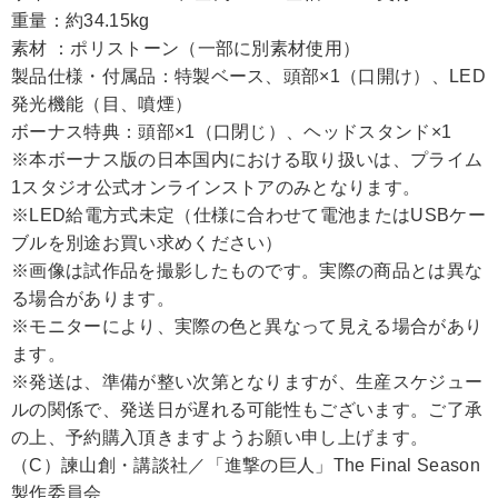
重量：約34.15kg
素材 ：ポリストーン（一部に別素材使用）
製品仕様・付属品：特製ベース、頭部×1（口開け）、LED
発光機能（目、噴煙）
ボーナス特典：頭部×1（口閉じ）、ヘッドスタンド×1
※本ボーナス版の日本国内における取り扱いは、プライム
1スタジオ公式オンラインストアのみとなります。
※LED給電方式未定（仕様に合わせて電池またはUSBケー
ブルを別途お買い求めください）
※画像は試作品を撮影したものです。実際の商品とは異な
る場合があります。
※モニターにより、実際の色と異なって見える場合があり
ます。
※発送は、準備が整い次第となりますが、生産スケジュー
ルの関係で、発送日が遅れる可能性もございます。ご了承
の上、予約購入頂きますようお願い申し上げます。
（C）諫山創・講談社／「進撃の巨人」The Final Season
製作委員会