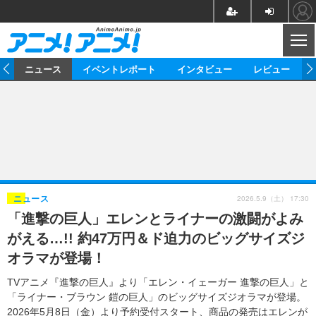
CL
ム
ニュース
イベントレポート
インタビュー
レビュー
ニュース
アニメ
映画/ドラマ
イベントレポート
マンガ
ノベル
アニメ
映画
インタビュー
音楽
声優
ライブ
舞台
スタッフ
声優
レビュー
2026.5.9（土） 17:30
ニュース
「進撃の巨人」エレンとライナーの激闘がよみ
ゲーム
グッズ
海外イベント
ビジネス
俳優・タレント
アーティスト
アニメ
実写
動画
がえる…!! 約47万円＆ド迫力のビッグサイズジ
イベント
海外
ビジネス
書評
イベント
アニメ
映画/ドラマ
連載・コラム
オラマが登場！
ゲーム
座談会
アニメ！アニメ！TV
ABEMA Cafe
TVアニメ『進撃の巨人』より「エレン・イェーガー 進撃の巨人」と
「ライナー・ブラウン 鎧の巨人」のビッグサイズジオラマが登場。
2026年5月8日（金）より予約受付スタート、商品の発売はエレンが