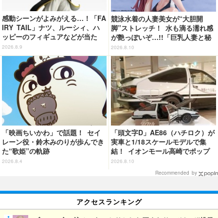
感動シーンがよみがえる…！「FA
競泳水着の人妻美女が“大胆開
IRY TAIL」ナツ、ルーシィ、ハ
脚”ストレッチ！ 水も滴る濡れ感
ッピーのフィギュアなどが当た
が艶っぽいぞ…!!「巨乳人妻と秘
る！20周年記念の一番くじ登場
密の水泳教室・シュアン」が1/6
2026.8.9
2026.8.10
スケールで立体化
「映画ちいかわ」で話題！ セイ
「頭文字D」AE86（ハチロク）が
レーン役・鈴木みのりが歩んでき
実車と1/18スケールモデルで集
た“歌姫”の軌跡
結！ イオンモール高崎でポップ
アップショップ開催【8月11日
2026.8.4
2026.8.10
～】
Recommended by
アクセスランキング