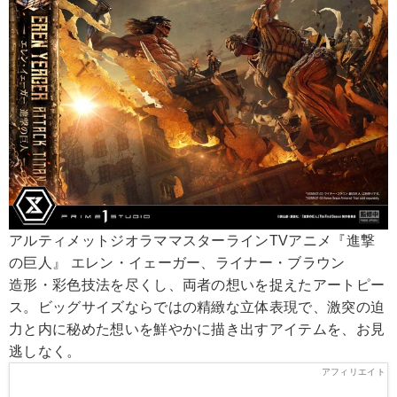
アルティメットジオラママスターラインTVアニメ『進撃
の巨人』 エレン・イェーガー、ライナー・ブラウン
造形・彩色技法を尽くし、両者の想いを捉えたアートピー
ス。ビッグサイズならではの精緻な立体表現で、激突の迫
力と内に秘めた想いを鮮やかに描き出すアイテムを、お見
逃しなく。