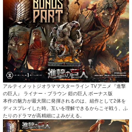
アルティメットジオラママスターライン TVアニメ『進撃
の巨人』 ライナー・ブラウン 鎧の巨人 ボーナス版
本作の魅力が最大限に発揮されるのは、組作として2体を
ディスプレイした時。互いを理解できるからこそ戦う、ふ
たりのドラマが高精細によみがえる。