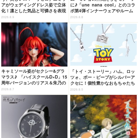
アがウェディングドレス姿で立体
に♪「une nana cool」とのコラ
化！凛とした気品と可憐さを表現
ボ第4弾インナーウェアやルーム
ウェアが登場！
2026.8.9
2026.8.8
キャミソール姿がセクシー&グラ
「トイ・ストーリー」ハム、ロッ
マラス♪ 「ハイスクールD×D」15
ツォ、ボー・ピープがシルバーア
周年バージョンのリアス＆朱乃の
クセに！個性豊かなおもちゃたち
フィギュアがリニューアルパッケ
をオシャレに身につけよう♪
2026.8.7
2026.8.5
ージで登場！