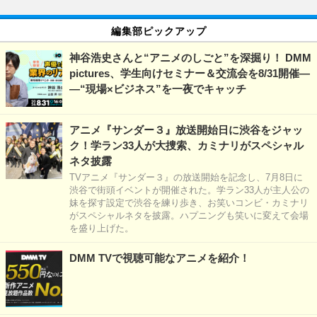
編集部ピックアップ
神谷浩史さんと“アニメのしごと”を深掘り！ DMM
pictures、学生向けセミナー＆交流会を8/31開催―
―“現場×ビジネス”を一夜でキャッチ
アニメ『サンダー３』放送開始日に渋谷をジャッ
ク！学ラン33人が大捜索、カミナリがスペシャル
ネタ披露
TVアニメ『サンダー３』の放送開始を記念し、7月8日に
渋谷で街頭イベントが開催された。学ラン33人が主人公の
妹を探す設定で渋谷を練り歩き、お笑いコンビ・カミナリ
がスペシャルネタを披露。ハプニングも笑いに変えて会場
を盛り上げた。
DMM TVで視聴可能なアニメを紹介！