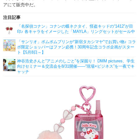
アにて販売中だ。
注目記事
「名探偵コナン」コナンの蝶ネクタイ、怪盗キッドの“1412”が目
印♪ 各キャラをイメージした「MAYLA」リングセットがセール中
「サンリオ」ポムポムプリンが“新宿タカシマヤ”でお買い物♪ コラ
ボ限定ショッパーはファン必携！30周年記念コラボ企画がスター
ト【5月8日～】
神谷浩史さんと“アニメのしごと”を深掘り！ DMM pictures、学生
向けセミナー＆交流会を8/31開催――“現場×ビジネス”を一夜でキ
ャッチ