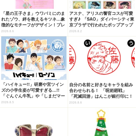
「星の王子さま」ウワバミにのま
アスナ、アリスの警官コスが可愛
れたゾウ、絆を教えるキツネ…象
すぎ♪ 「SAO」ダイバーシティ東
徴的なモチーフがデザイン！プレ
京プラザで行われたポップアップ
ートチャーム&エコバッグ登場
ショップの事後通販がスタート！
2026.8.6
2026.8.2
「ハイキュー!!」研磨や宮ツイン
自分の名前と好きなキャラを組み
ズの小学生姿が可愛すぎる…!!
合わせられる！ 「呪術廻戦」
「ぐんぐん牛乳」や「しまだマー
「死滅回游」はんこが銀行印に！
ト」デザインのグッズも!? ロー
虎杖悠仁、乙骨憂太ら16キャラ追
2026.8.5
2026.8.6
ソン限定グッズが登場！
加で全104種