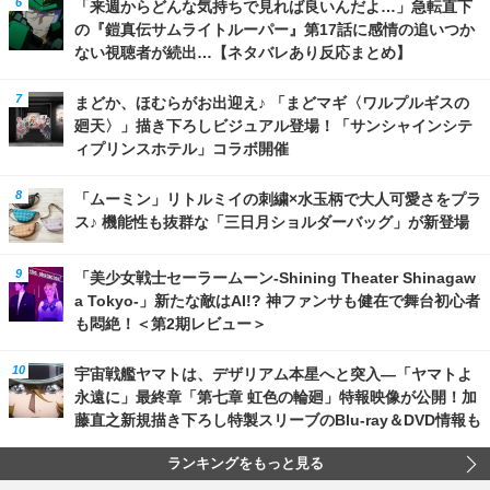
「来週からどんな気持ちで見れば良いんだよ…」急転直下
の『鎧真伝サムライトルーパー』第17話に感情の追いつか
ない視聴者が続出…【ネタバレあり反応まとめ】
まどか、ほむらがお出迎え♪ 「まどマギ〈ワルプルギスの
廻天〉」描き下ろしビジュアル登場！「サンシャインシテ
ィプリンスホテル」コラボ開催
「ムーミン」リトルミイの刺繍×水玉柄で大人可愛さをプラ
ス♪ 機能性も抜群な「三日月ショルダーバッグ」が新登場
「美少女戦士セーラームーン-Shining Theater Shinagaw
a Tokyo-」新たな敵はAI!? 神ファンサも健在で舞台初心者
も悶絶！＜第2期レビュー＞
宇宙戦艦ヤマトは、デザリアム本星へと突入―「ヤマトよ
永遠に」最終章「第七章 虹色の輪廻」特報映像が公開！加
藤直之新規描き下ろし特製スリーブのBlu-ray＆DVD情報も
ランキングをもっと見る