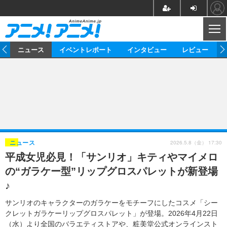
CL
ム
ニュース
イベントレポート
インタビュー
レビュー
ニュース
アニメ
映画/ドラマ
イベントレポート
マンガ
ノベル
アニメ
映画
インタビュー
音楽
声優
ライブ
舞台
スタッフ
声優
レビュー
2026.5.8（金） 17:30
ニュース
平成女児必見！「サンリオ」キティやマイメロ
ゲーム
グッズ
海外イベント
ビジネス
俳優・タレント
アーティスト
アニメ
実写
動画
の“ガラケー型”リップグロスパレットが新登場
イベント
海外
ビジネス
書評
イベント
アニメ
映画/ドラマ
連載・コラム
♪
ゲーム
座談会
アニメ！アニメ！TV
ABEMA Cafe
サンリオのキャラクターのガラケーをモチーフにしたコスメ「シー
クレットガラケーリップグロスパレット」が登場。2026年4月22日
（水）より全国のバラエティストアや、粧美堂公式オンラインスト