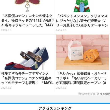
「名探偵コナン」コナンの蝶ネク
「パペットスンスン」クリスマス
タイ、怪盗キッドの“1412”が目印
にぴったりなお菓子が登場☆ ツ
♪ 各キャラをイメージした「MAY
リーお菓子BOX＆ホリデーキャン
LA」リングセットがセール中
ディ
2026.8.6
2026.8.6
可愛すぎるモチーフデザイン♪
「ちいかわ」京都銘菓・おたべと
「名探偵コナン」コナン&怪盗キ
コラボ♪ 「ちいかわベーカリー」
ッドのモチーフを表現！ 「MAYL
が京都駅に期間限定オープン【8
A」パンプスがセール実施中【3
月13日～】
2026.8.6
2026.8.6
0％オフセール】
Recommended by
アクセスランキング