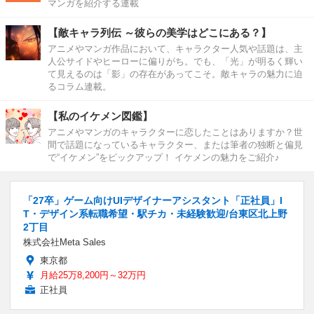
マンガを紹介する連載
【敵キャラ列伝 ～彼らの美学はどこにある？】
アニメやマンガ作品において、キャラクター人気や話題は、主
人公サイドやヒーローに偏りがち。でも、「光」が明るく輝い
て見えるのは「影」の存在があってこそ。敵キャラの魅力に迫
るコラム連載。
【私のイケメン図鑑】
アニメやマンガのキャラクターに恋したことはありますか？世
間で話題になっているキャラクター、または筆者の独断と偏見
で“イケメン”をピックアップ！ イケメンの魅力をご紹介♪
「27卒」ゲーム向けUIデザイナーアシスタント「正社員」I
T・デザイン系転職希望・駅チカ・未経験歓迎/台東区北上野
2丁目
株式会社Meta Sales
東京都
月給25万8,200円～32万円
正社員