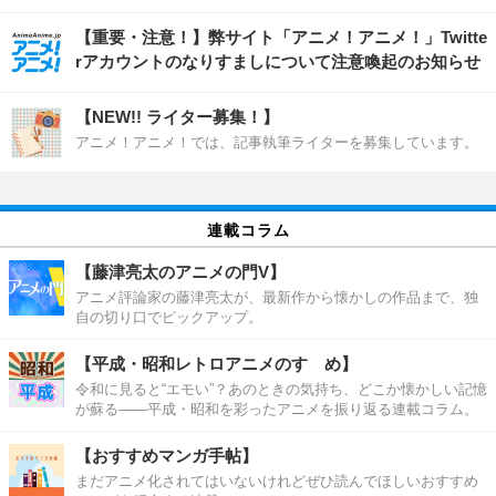
【重要・注意！】弊サイト「アニメ！アニメ！」Twitte
rアカウントのなりすましについて注意喚起のお知らせ
【NEW!! ライター募集！】
アニメ！アニメ！では、記事執筆ライターを募集しています。
連載コラム
【藤津亮太のアニメの門V】
アニメ評論家の藤津亮太が、最新作から懐かしの作品まで、独
自の切り口でピックアップ。
【平成・昭和レトロアニメのすゝめ】
令和に見ると“エモい”？あのときの気持ち、どこか懐かしい記憶
が蘇る――平成・昭和を彩ったアニメを振り返る連載コラム。
【おすすめマンガ手帖】
まだアニメ化されてはいないけれどぜひ読んでほしいおすすめ