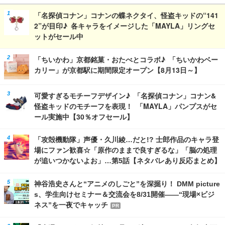
「名探偵コナン」コナンの蝶ネクタイ、怪盗キッドの“141
2”が目印♪ 各キャラをイメージした「MAYLA」リングセ
ットがセール中
「ちいかわ」京都銘菓・おたべとコラボ♪ 「ちいかわベー
カリー」が京都駅に期間限定オープン【8月13日～】
可愛すぎるモチーフデザイン♪ 「名探偵コナン」コナン&
怪盗キッドのモチーフを表現！ 「MAYLA」パンプスがセ
ール実施中【30％オフセール】
「攻殻機動隊」声優・久川綾…だと!? 士郎作品のキャラ登
場にファン歓喜☆「原作のままで良すぎるな」「脳の処理
が追いつかないよお」…第5話【ネタバレあり反応まとめ】
神谷浩史さんと“アニメのしごと”を深掘り！ DMM picture
s、学生向けセミナー＆交流会を8/31開催――“現場×ビジ
ネス”を一夜でキャッチ
PR