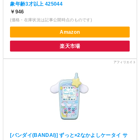
象年齢3才以上 425044
￥946
(価格・在庫状況は記事公開時点のものです)
Amazon
楽天市場
[バンダイ(BANDAI)] ずっと×2なかよしケータイ サ