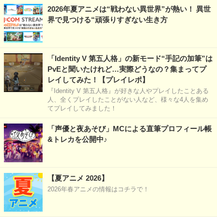
2026年夏アニメは“戦わない異世界”が熱い！ 異世
界で見つける“頑張りすぎない生き方
「Identity V 第五人格」の新モード“手記の加筆”は
PvEと聞いたけれど…実際どうなの？集まってプ
レイしてみた！【プレイレポ】
『Identity V 第五人格』が好きな人やプレイしたことある
人、全くプレイしたことがない人など、様々な4人を集め
てプレイしてみました！
「声優と夜あそび」MCによる直筆プロフィール帳
&トレカを公開中♪
【夏アニメ 2026】
2026年春アニメの情報はコチラで！