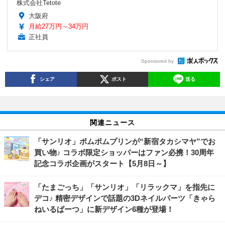
株式会社Tetote
大阪府
月給27万円～34万円
正社員
Sponsored by
シェア
ポスト
送る
関連ニュース
「サンリオ」ポムポムプリンが“新宿タカシマヤ”でお
買い物♪ コラボ限定ショッパーはファン必携！30周年
記念コラボ企画がスタート【5月8日～】
「たまごっち」「サンリオ」「リラックマ」を指先に
デコ♪ 精密デザインで話題の3Dネイルパーツ「きゃら
ねいるぱーつ」に新デザイン6種が登場！