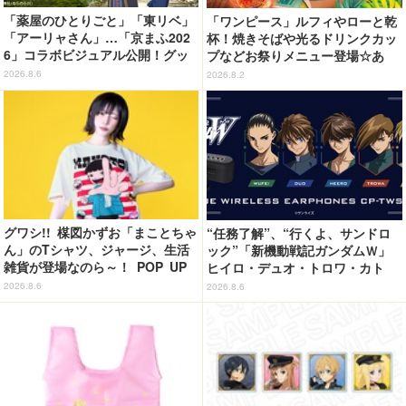
「薬屋のひとりごと」「東リベ」
「ワンピース」ルフィやローと乾
「アーリャさん」…「京まふ202
杯！焼きそばや光るドリンクカッ
6」コラボビジュアル公開！グッ
プなどお祭りメニュー登場☆あ
ズなどの最新情報も
の“麦わら帽子”もグッズ化!? 【U
2026.8.6
2026.8.2
SJ「ワンピース・プレミア・サマ
ー」が開幕】
グワシ!! 楳図かずお「まことちゃ
“任務了解”、“行くよ、サンドロ
ん」のTシャツ、ジャージ、生活
ック”「新機動戦記ガンダムＷ」
雑貨が登場なのら～！ POP UP
ヒイロ・デュオ・トロワ・カト
STORE in 墓場の画廊開催【8月
ル・五飛の声がする…！ 新規録
2026.8.6
2026.8.6
20日～】
り下ろしボイス搭載のワイヤレス
イヤホンが登場