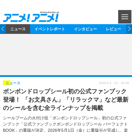
CL
ム
ニュース
イベントレポート
インタビュー
レビュー
ニュース
アニメ
映画/ドラマ
イベントレポート
マンガ
ノベル
アニメ
映画
インタビュー
音楽
声優
ライブ
舞台
スタッフ
声優
レビュー
2026.5.4（月） 20:00
ニュース
ボンボンドロップシール初の公式ファンブック
ゲーム
グッズ
海外イベント
ビジネス
俳優・タレント
アーティスト
アニメ
実写
動画
登場！ 「お文具さん」「リラックマ」など最新
イベント
海外
ビジネス
書評
イベント
アニメ
映画/ドラマ
連載・コラム
のシールを含む全ラインナップを掲載
ゲーム
座談会
アニメ！アニメ！TV
ABEMA Cafe
シールブームの火付け役「ボンボンドロップシール」初の公式ファ
ンブック「公式ファンブックボンボンドロップシール パーフェクト
BOOK」の重版が決定。2026年5月1日（金）に重版分が完成し、楽