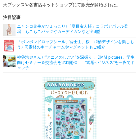
天ブックスや各書店ネットショップにて販売が開始された。
注目記事
ニャンコ先生がひょっこり♪「夏目友人帳」コラボアパレル登
場！もこもこバッグやカーディガンなど全8型
「ボンボンドロップシール」富士山、桜…和柄デザインを楽しも
う♪ 同素材のキーチャームやマグネットもご紹介
神谷浩史さんと“アニメのしごと”を深掘り！ DMM pictures、学生
向けセミナー＆交流会を8/31開催――“現場×ビジネス”を一夜でキ
ャッチ