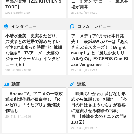
商品が登場【212 KITCHEN S
ュー!! オン ザ コート」東京会
TORE】
場が開幕
2026.8.8(土) 8:30
2026.8.7(金) 18:20
インタビュー
コラム・レビュー
小清水亜美 史実をたどり、
アニメディア9月号は本日発
共演者との芝居で深めたドレ
売！ 表紙&Wカバーは『あん
ゲネの“止まった時間”と“繊細
さんぶるスターズ！！Bright
な強さ” TVアニメ「天幕の
me up!!』と『魔法少女リリ
ジャードゥーガル」インタビ
カルなのは EXCEEDS Gun Bl
ュー（８）
aze Vengeance』！
2026.8.3(月) 18:00
2026.8.7(金) 15:01
動画
連載
「AbemaTV」アニメの一挙放
「映画ちいかわ」昔ばなし形
送＆劇場作品が目白押し 「R
式から逸脱した“刺激”― 「今
e:ゼロ」「うたプリ」新海誠
日の日はさようなら」が観客
作品も
に意識させる物語の“裂け
目”【藤津亮太のアニメの門V
2017.3.18(土) 9:06
133回】
2026.8.7(金) 19:15