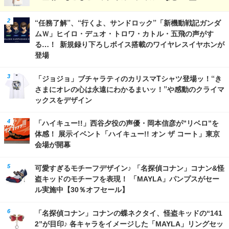
“任務了解”、“行くよ、サンドロック”「新機動戦記ガンダ
ムＷ」ヒイロ・デュオ・トロワ・カトル・五飛の声がす
る…！ 新規録り下ろしボイス搭載のワイヤレスイヤホンが
登場
「ジョジョ」ブチャラティのカリスマTシャツ登場ッ！“き
さまにオレの心は永遠にわかるまいッ！”や感動のクライマ
ックスをデザイン
「ハイキュー!!」西谷夕役の声優・岡本信彦が”リベロ”を
体感！ 展示イベント「ハイキュー!! オン ザ コート」東京
会場が開幕
可愛すぎるモチーフデザイン♪ 「名探偵コナン」コナン&怪
盗キッドのモチーフを表現！ 「MAYLA」パンプスがセー
ル実施中【30％オフセール】
「名探偵コナン」コナンの蝶ネクタイ、怪盗キッドの“141
2”が目印♪ 各キャラをイメージした「MAYLA」リングセッ