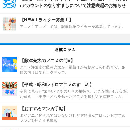
rアカウントのなりすましについて注意喚起のお知らせ
【NEW!! ライター募集！】
アニメ！アニメ！では、記事執筆ライターを募集しています。
連載コラム
【藤津亮太のアニメの門V】
アニメ評論家の藤津亮太が、最新作から懐かしの作品まで、独
自の切り口でピックアップ。
【平成・昭和レトロアニメのすゝめ】
令和に見ると“エモい”？あのときの気持ち、どこか懐かしい記憶
が蘇る――平成・昭和を彩ったアニメを振り返る連載コラム。
【おすすめマンガ手帖】
まだアニメ化されてはいないけれどぜひ読んでほしいおすすめ
マンガを紹介する連載