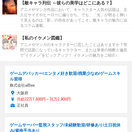
【敵キャラ列伝 ～彼らの美学はどこにある？】
アニメやマンガ作品において、キャラクター人気や話題は、主
人公サイドやヒーローに偏りがち。でも、「光」が明るく輝い
て見えるのは「影」の存在があってこそ。敵キャラの魅力に迫
るコラム連載。
【私のイケメン図鑑】
アニメやマンガのキャラクターに恋したことはありますか？世
間で話題になっているキャラクター、または筆者の独断と偏見
で“イケメン”をピックアップ！ イケメンの魅力をご紹介♪
ゲームデバッカー/エンタメ好き歓迎/残業少なめ/ゲームスキ
ル習得
株式会社alBee
大阪府
月給22万7,600円～31万2,900円
正社員
ゲームサーバー監視スタッフ/未経験歓迎/研修あり/土日祝休
み/資格手当あり