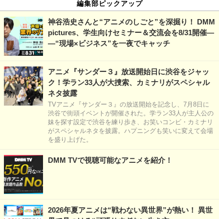
編集部ピックアップ
神谷浩史さんと“アニメのしごと”を深掘り！ DMM
pictures、学生向けセミナー＆交流会を8/31開催―
―“現場×ビジネス”を一夜でキャッチ
アニメ『サンダー３』放送開始日に渋谷をジャッ
ク！学ラン33人が大捜索、カミナリがスペシャル
ネタ披露
TVアニメ『サンダー３』の放送開始を記念し、7月8日に
渋谷で街頭イベントが開催された。学ラン33人が主人公の
妹を探す設定で渋谷を練り歩き、お笑いコンビ・カミナリ
がスペシャルネタを披露。ハプニングも笑いに変えて会場
を盛り上げた。
DMM TVで視聴可能なアニメを紹介！
2026年夏アニメは“戦わない異世界”が熱い！ 異世