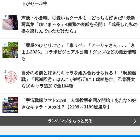
トがセール中
声優・小倉唯、可愛いもクールも…どっちも好きだ!! 最新
写真集「ゆいま～る」4種類の表紙を公開！「成長した私の
姿を楽しんでいただけたら」
「薬屋のひとりごと」「東リベ」「アーリャさん」…「京
まふ2026」コラボビジュアル公開！グッズなどの最新情報
も
自分の名前と好きなキャラを組み合わせられる！ 「呪術廻
戦」「死滅回游」はんこが銀行印に！虎杖悠仁、乙骨憂太
ら16キャラ追加で全104種
「宇宙戦艦ヤマト2199」人気投票企画が開始！あたなの好
きなキャラ・メカは？【2199～3199総選挙】
ランキングをもっと見る