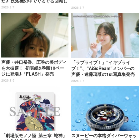
た♪ 洗濯機の中でぐるぐる回転し
続ける姿を思わず眺めたくなっち
2026.8.7
2026.8.7
ゃう!?
声優・井口裕香、圧巻の美ボディ
「ラブライブ！」“イキヅライ
を大披露！ 初表紙&巻頭10ペー
ブ！”、“AiScReam”メンバーの
ジに登場♪「FLASH」発売
声優・遠藤璃菜の1st写真集発売
決定！2ショット写メ会と写真集
2026.8.5
2026.8.7
サイン会も開催！【10月6日発
売】
「劇場版モノノ怪 第三章 蛇神」
スヌーピーの本格ダイバーウォッ