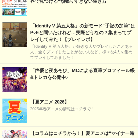
界で見つける“頑張りすぎない生き方
「Identity V 第五人格」の新モード“手記の加筆”は
PvEと聞いたけれど…実際どうなの？集まってプ
レイしてみた！【プレイレポ】
『Identity V 第五人格』が好きな人やプレイしたことある
人、全くプレイしたことがない人など、様々な4人を集め
てプレイしてみました！
「声優と夜あそび」MCによる直筆プロフィール帳
&トレカを公開中♪
【夏アニメ 2026】
2026年春アニメの情報はコチラで！
【コラムはコチラから！】夏アニメは“マイナー時