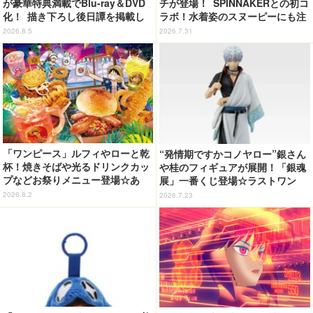
が豪華特典満載でBlu-ray＆DVD
チが登場！ SPINNAKERとの初コ
化！ 描き下ろし後日譚を掲載し
ラボ！水着姿のスヌーピーにも注
たブックレットなど
目
2026.8.5
2026.7.31
「ワンピース」ルフィやローと乾
“発情期ですかコノヤロー”銀さん
杯！焼きそばや光るドリンクカッ
や桂のフィギュアが展開！「銀魂
プなどお祭りメニュー登場☆あ
展」一番くじ登場☆ラストワン
の“麦わら帽子”もグッズ化!? 【U
賞・白黒銀さんにも注目
2026.8.2
2026.7.23
SJ「ワンピース・プレミア・サマ
ー」が開幕】