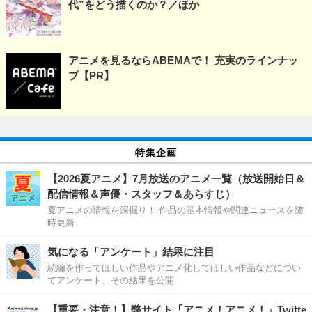
代”をどう描くのか？／ほか
アニメを見るならABEMAで！ 充実のラインナッ
プ【PR】
特集企画
【2026夏アニメ】7月放送のアニメ一覧（放送開始日＆
配信情報＆声優・スタッフ＆あらすじ）
夏アニメの情報を深掘り！ 作品の基本情報や関連ニュースを随
時更新
気になる「アンケート」結果に注目
続編を作ってほしい作品やアニメ化してほしい作品などについ
てアンケート、その結果を公開
【重要・注意！】弊サイト「アニメ！アニメ！」Twitte