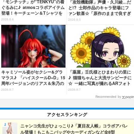
「モンチッチ」が“TENKYU”の着
「攻殻機動隊」声優・久川綾…だ
ぐるみに♪ atmosコラボアイテム
と!? 士郎作品のキャラ登場にフ
登場！キーチェーン＆Tシャツを
ァン歓喜☆「原作のままで良すぎ
展開
るな」「脳の処理が追いつかない
2026.8.6
2026.8.5
よお」…第5話【ネタバレあり反
応まとめ】
キャミソール姿がセクシー&グラ
「薬屋」壬氏様とひまわりの里に
マラス♪ 「ハイスクールD×D」15
♪ 猫猫ちゃんと大洗サンビーチに
周年バージョンのリアス＆朱乃の
☆ 一緒に写真が撮れるARフォト
フィギュアがリニューアルパッケ
スポット企画「猫猫・壬氏と夏巡
2026.8.7
2026.8.7
ージで登場！
り」開催【茨城県】
Recommended by
アクセスランキング
ニャンコ先生がひょっこり♪「夏目友人帳」コラボアパレ
ル登場！もこもこバッグやカーディガンなど全8型