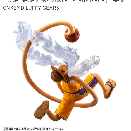
「ONE PIECE × NBA MASTER STARS PIECE」THE M
ONKEY.D.LUFFY GEAR5