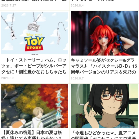
華すぎる」花江夏樹＆鬼頭明里＆
2026.7.27
2026.8.4
関智一＆高山みなみら出演
「トイ・ストーリー」ハム、ロッ
キャミソール姿がセクシー&グラ
ツォ、ボー・ピープがシルバーア
マラス♪ 「ハイスクールD×D」15
クセに！個性豊かなおもちゃたち
周年バージョンのリアス＆朱乃の
をオシャレに身につけよう♪
フィギュアがリニューアルパッケ
2026.8.5
2026.8.7
ージで登場！
【夏休みの宿題】日本の夏は妖
「今週もひどかったｗ」夏アニメ
怪！演じてる声優わかるかい？
の問題作「ヤニねこ」にエロ漫画