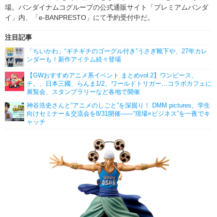
場。バンダイナムコグループの公式通販サイト「プレミアムバンダ
イ」内、「e-BANPRESTO」にて予約受付中だ。
注目記事
「ちいかわ」“ギチギチのゴーグル付き”うさぎ靴下や、27年カレ
ンダーも！新作アイテム続々登場
【GWおすすめアニメ系イベント まとめvol.2】ワンピース、
チ。、日本三國、らんま1/2、ワールドトリガー…コラボカフェに
展覧会、スタンプラリーなど各地で開催
神谷浩史さんと“アニメのしごと”を深掘り！ DMM pictures、学生
向けセミナー＆交流会を8/31開催――“現場×ビジネス”を一夜でキ
ャッチ