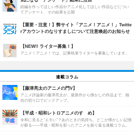
続編を作ってほしい作品やアニメ化してほしい作品などについ
てアンケート、その結果を公開
【重要・注意！】弊サイト「アニメ！アニメ！」Twitte
rアカウントのなりすましについて注意喚起のお知らせ
【NEW!! ライター募集！】
アニメ！アニメ！では、記事執筆ライターを募集しています。
連載コラム
【藤津亮太のアニメの門V】
アニメ評論家の藤津亮太が、最新作から懐かしの作品まで、独
自の切り口でピックアップ。
【平成・昭和レトロアニメのすゝめ】
令和に見ると“エモい”？あのときの気持ち、どこか懐かしい記憶
が蘇る――平成・昭和を彩ったアニメを振り返る連載コラム。