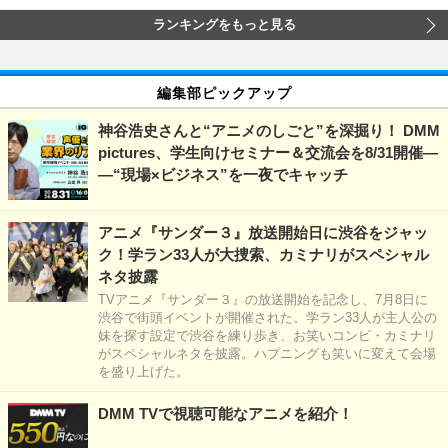
ランキングをもっと見る
編集部ピックアップ
神谷浩史さんと“アニメのしごと”を深掘り！ DMM
pictures、学生向けセミナー＆交流会を8/31開催―
―“現場×ビジネス”を一夜でキャッチ
アニメ『サンダー３』放送開始日に渋谷をジャッ
ク！学ラン33人が大捜索、カミナリがスペシャル
ネタ披露
TVアニメ『サンダー３』の放送開始を記念し、7月8日に
渋谷で街頭イベントが開催された。学ラン33人が主人公の
妹を探す設定で渋谷を練り歩き、お笑いコンビ・カミナリ
がスペシャルネタを披露。ハプニングも笑いに変えて会場
を盛り上げた。
DMM TVで視聴可能なアニメを紹介！