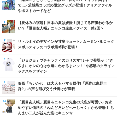
て…♪ 茨城県コラボの限定グッズが登場！クリアファイル
やポストカードなど
【夏休みの宿題】日本の夏は妖怪！演じてる声優わかるか
い？『夏目友人帳』ニャンコ先生＜クイズ 第2回＞
リトルミイのデザインが甘辛キュート♪ ムーミン×ルコック
スポルティフのコラボ第3弾が登場！
「ジョジョ」ブチャラティのカリスマTシャツ登場ッ！“き
さまにオレの心は永遠にわかるまいッ！”や感動のクライマ
ックスをデザイン
映画「ちいかわ」は大人もハマる傑作!「原作は東野圭
吾?」の声も飛び交う仕掛けが満載
「夏目友人帳」夏目＆ニャンコ先生の式姿が可愛い♪ お求
めやすい価格の「ねんどろいどべーしっく」から登場！ ち
んまい二人が並んだ姿にキュン☆