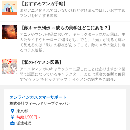
【おすすめマンガ手帖】
まだアニメ化されてはいないけれどぜひ読んでほしいおすすめ
マンガを紹介する連載
【敵キャラ列伝 ～彼らの美学はどこにある？】
アニメやマンガ作品において、キャラクター人気や話題は、主
人公サイドやヒーローに偏りがち。でも、「光」が明るく輝い
て見えるのは「影」の存在があってこそ。敵キャラの魅力に迫
るコラム連載。
【私のイケメン図鑑】
アニメやマンガのキャラクターに恋したことはありますか？世
間で話題になっているキャラクター、または筆者の独断と偏見
で“イケメン”をピックアップ！ イケメンの魅力をご紹介♪
オンラインカスタマーサポート
株式会社フィールドサーブジャパン
東京都
時給1,500円～
派遣社員