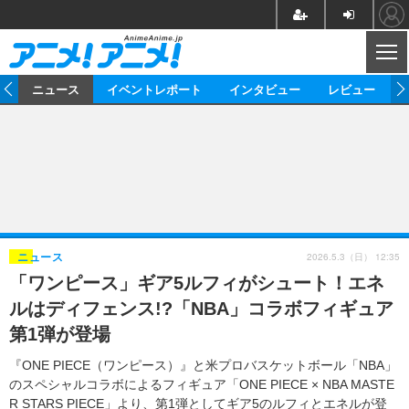
CL
ム
ニュース
イベントレポート
インタビュー
レビュー
ニュース
アニメ
映画/ドラマ
イベントレポート
マンガ
ノベル
アニメ
映画
インタビュー
音楽
声優
ライブ
舞台
スタッフ
声優
レビュー
2026.5.3（日） 12:35
ニュース
「ワンピース」ギア5ルフィがシュート！エネ
ゲーム
グッズ
海外イベント
ビジネス
俳優・タレント
アーティスト
アニメ
実写
動画
ルはディフェンス!?「NBA」コラボフィギュア
イベント
海外
ビジネス
書評
イベント
アニメ
映画/ドラマ
連載・コラム
第1弾が登場
ゲーム
座談会
アニメ！アニメ！TV
ABEMA Cafe
『ONE PIECE（ワンピース）』と米プロバスケットボール「NBA」
のスペシャルコラボによるフィギュア「ONE PIECE × NBA MASTE
R STARS PIECE」より、第1弾としてギア5のルフィとエネルが登