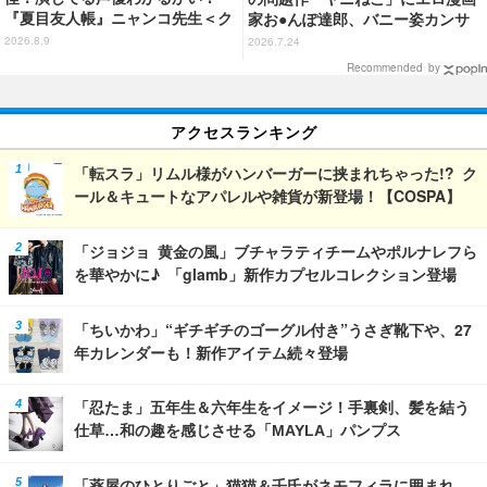
『夏目友人帳』ニャンコ先生＜ク
家お●んぽ達郎、バニー姿カンサ
イズ 第2回＞
イねこ登場にゃ！ 第4話の衝撃ラ
2026.8.9
2026.7.24
ストに「ヤバいをどんどん更新し
Recommended by
てる」【ネタバレあり反応まと
め】
アクセスランキング
「転スラ」リムル様がハンバーガーに挟まれちゃった!? ク
ール＆キュートなアパレルや雑貨が新登場！【COSPA】
「ジョジョ 黄金の風」ブチャラティチームやポルナレフら
を華やかに♪ 「glamb」新作カプセルコレクション登場
「ちいかわ」“ギチギチのゴーグル付き”うさぎ靴下や、27
年カレンダーも！新作アイテム続々登場
「忍たま」五年生＆六年生をイメージ！手裏剣、髪を結う
仕草…和の趣を感じさせる「MAYLA」パンプス
「薬屋のひとりごと」猫猫＆壬氏がネモフィラに囲まれ