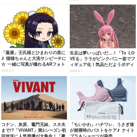
「薬屋」壬氏様とひまわりの里に
生足は夢いっぱいだ…！「To LO
♪ 猫猫ちゃんと大洗サンビーチに
VEる」ララがピンクバニー姿でフ
☆ 一緒に写真が撮れるARフォト
ィギュア化！気品ただようボディ
スポット企画「猫猫・壬氏と夏巡
に注目
2026.8.7
2026.8.1
り」開催【茨城県】
コナン、灰原、竈門兄妹、スネ夫
「ちいかわ」ハチワレ、うさぎ達
まで!?「VIVANT」第2シーズン初
が就寝時のバストをケア♪ ナイト
回放送に人気声優が大集合！「豪
ブラ＆ショーツが発売