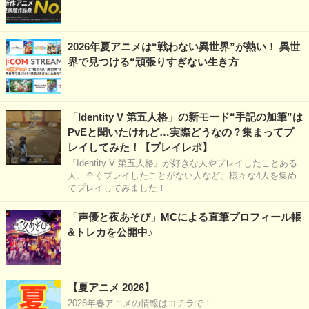
2026年夏アニメは“戦わない異世界”が熱い！ 異世
界で見つける“頑張りすぎない生き方
「Identity V 第五人格」の新モード“手記の加筆”は
PvEと聞いたけれど…実際どうなの？集まってプ
レイしてみた！【プレイレポ】
『Identity V 第五人格』が好きな人やプレイしたことある
人、全くプレイしたことがない人など、様々な4人を集め
てプレイしてみました！
「声優と夜あそび」MCによる直筆プロフィール帳
&トレカを公開中♪
【夏アニメ 2026】
2026年春アニメの情報はコチラで！