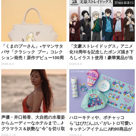
「くまのプーさん」×サマンサタ
「文豪ストレイドッグス」アニメ
バサ「クラシック プー」コレク
化10周年を記念したボンズ描き下
ション発売！原作デビュー100周
ろしイラスト使用！豪華賞品が当
年記念でハンドバッグや財布など
たるオンラインくじ発売
2026.8.3
2026.8.9
全6種が登場
声優・井口裕香、大自然の水着姿
ハローキティや、ポチャッコ
からムーディーなホテルまで…♪
ら“はぴだんぶい”がレトロ可愛い
グラマラス＆妖艶な“今”を切り取
キッチンアイテムに♪約90商品が
り！3冊目写真集が発売中
登場【212 KITCHEN STORE】
2026.7.15
2026.8.8