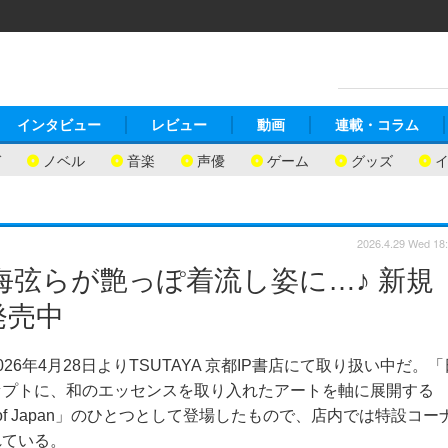
インタビュー
レビュー
動画
連載・コラム
ガ
ノベル
音楽
声優
ゲーム
グッズ
2026.4.29 Wed 18
海弦らが艶っぽ着流し姿に…♪ 新規
発売中
年4月28日よりTSUTAYA 京都IP書店にて取り扱い中だ。「
セプトに、和のエッセンスを取り入れたアートを軸に展開する
 24 Seasons of Japan」のひとつとして登場したもので、店内では特設コー
れている。