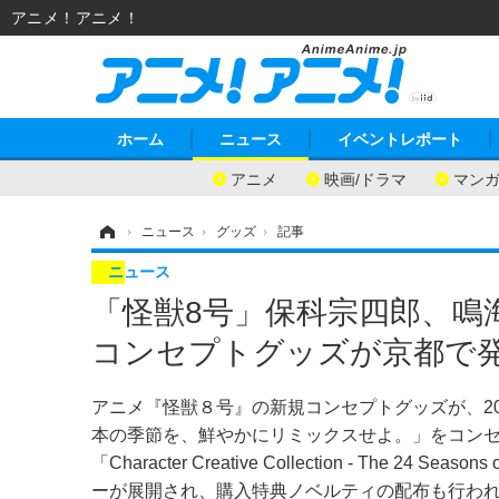
アニメ！アニメ！
ホーム
ニュース
イベントレポート
アニメ
映画/ドラマ
マン
ホーム
›
ニュース
›
グッズ
›
記事
ニュース
「怪獣8号」保科宗四郎、鳴
コンセプトグッズが京都で
アニメ『怪獣８号』の新規コンセプトグッズが、2026
本の季節を、鮮やかにリミックスせよ。」をコン
「Character Creative Collection - The
ーが展開され、購入特典ノベルティの配布も行わ