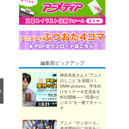
編集部ピックアップ
神谷浩史さんと“アニメ
のしごと”を深掘り！
DMM pictures、学生向
けセミナー＆交流会を
8/31開催――“現場×ビ
ジネス”を一夜でキャッ
チ
アニメ『サンダー３』
放送開始日に渋谷をジ