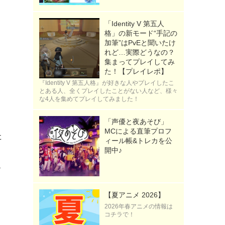
「Identity V 第五人
格」の新モード“手記の
加筆”はPvEと聞いたけ
れど…実際どうなの？
集まってプレイしてみ
た！【プレイレポ】
『Identity V 第五人格』が好きな人やプレイしたこ
とある人、全くプレイしたことがない人など、様々
な4人を集めてプレイしてみました！
「声優と夜あそび」
MCによる直筆プロフ
た
ィール帳&トレカを公
開中♪
す
【夏アニメ 2026】
2026年春アニメの情報は
コチラで！