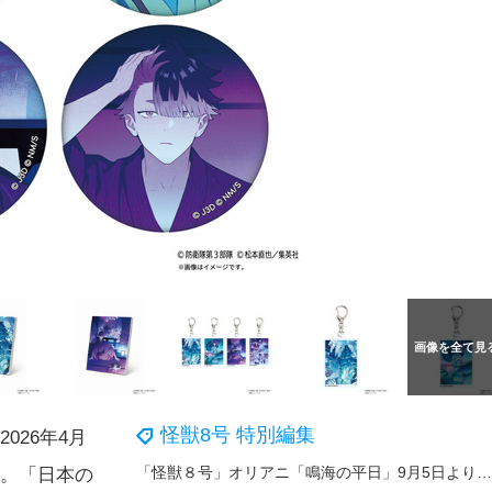
怪獣8号 特別編集
026年4月
「怪獣８号」オリアニ「鳴海の平日」9月5日より全4話で配信！ SPイベントビジュアル&カフカ誕生日ビジュアルもお披露目
中だ。「日本の