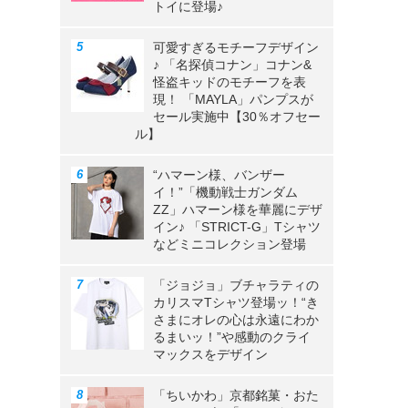
トイに登場♪
可愛すぎるモチーフデザイン
♪ 「名探偵コナン」コナン&
怪盗キッドのモチーフを表
現！ 「MAYLA」パンプスが
セール実施中【30％オフセー
ル】
“ハマーン様、バンザー
イ！”「機動戦士ガンダム
ZZ」ハマーン様を華麗にデザ
イン♪ 「STRICT-G」Tシャツ
などミニコレクション登場
「ジョジョ」ブチャラティの
カリスマTシャツ登場ッ！“き
さまにオレの心は永遠にわか
るまいッ！”や感動のクライ
マックスをデザイン
「ちいかわ」京都銘菓・おた