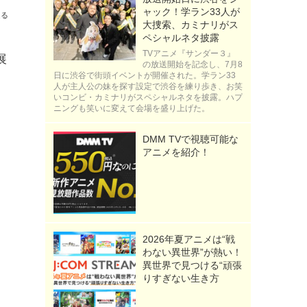
ャック！学ラン33人が
送る
大捜索、カミナリがス
ペシャルネタ披露
TVアニメ『サンダー３』
展
の放送開始を記念し、7月8
日に渋谷で街頭イベントが開催された。学ラン33
人が主人公の妹を探す設定で渋谷を練り歩き、お笑
いコンビ・カミナリがスペシャルネタを披露。ハプ
ニングも笑いに変えて会場を盛り上げた。
DMM TVで視聴可能な
アニメを紹介！
2026年夏アニメは“戦
わない異世界”が熱い！
異世界で見つける“頑張
りすぎない生き方