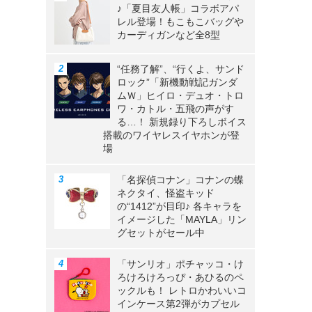
♪「夏目友人帳」コラボアパ
レル登場！もこもこバッグや
カーディガンなど全8型
“任務了解”、“行くよ、サンド
ロック”「新機動戦記ガンダ
ムＷ」ヒイロ・デュオ・トロ
ワ・カトル・五飛の声がす
る…！ 新規録り下ろしボイス
搭載のワイヤレスイヤホンが登
場
「名探偵コナン」コナンの蝶
ネクタイ、怪盗キッド
の“1412”が目印♪ 各キャラを
イメージした「MAYLA」リン
グセットがセール中
「サンリオ」ポチャッコ・け
ろけろけろっぴ・あひるのペ
ックルも！ レトロかわいいコ
インケース第2弾がカプセル