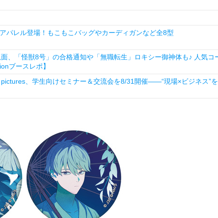
アパレル登場！もこもこバッグやカーディガンなど全8型
狐面、「怪獣8号」の合格通知や「無職転生」ロキシー御神体も♪ 人気コ
ationブースレポ】
ictures、学生向けセミナー＆交流会を8/31開催――“現場×ビジネス”を