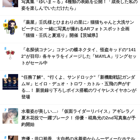
写真集「ゆいま～る」4種類の表紙を公開！「成長した私の
姿を楽しんでいただけたら」
「薬屋」壬氏様とひまわりの里に♪ 猫猫ちゃんと大洗サン
ビーチに☆ 一緒に写真が撮れるARフォトスポット企画
「猫猫・壬氏と夏巡り」開催【茨城県】
「名探偵コナン」コナンの蝶ネクタイ、怪盗キッドの“141
2”が目印♪ 各キャラをイメージした「MAYLA」リングセッ
トがセール中
“任務了解”、“行くよ、サンドロック”「新機動戦記ガンダ
ムＷ」ヒイロ・デュオ・トロワ・カトル・五飛の声がす
る…！ 新規録り下ろしボイス搭載のワイヤレスイヤホンが
登場
水着姿が美しい…♪ 「仮面ライダーリバイス」アギレラ／
夏木花役で一躍ブレーク！ 俳優・椛島光の2nd写真集が予
約開始
声優・井口裕香、大自然の水着姿からムーディーなホテル