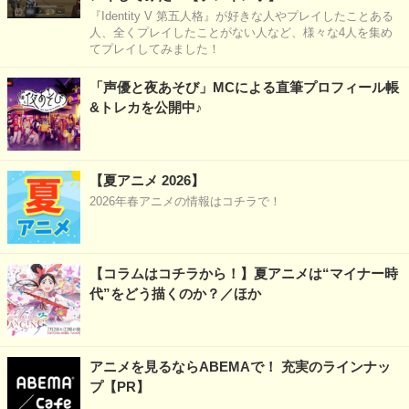
『Identity V 第五人格』が好きな人やプレイしたことある
人、全くプレイしたことがない人など、様々な4人を集め
てプレイしてみました！
「声優と夜あそび」MCによる直筆プロフィール帳
&トレカを公開中♪
【夏アニメ 2026】
2026年春アニメの情報はコチラで！
【コラムはコチラから！】夏アニメは“マイナー時
代”をどう描くのか？／ほか
アニメを見るならABEMAで！ 充実のラインナッ
プ【PR】