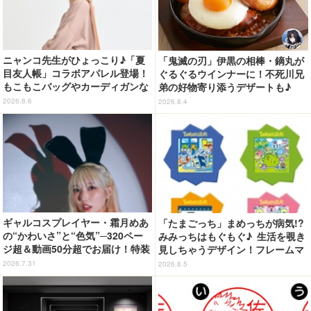
ニャンコ先生がひょっこり♪「夏
「鬼滅の刃」伊黒の相棒・鏑丸が
目友人帳」コラボアパレル登場！
ぐるぐるウインナーに！不死川兄
もこもこバッグやカーディガンな
弟の好物寄り添うデザートも♪
ど全8型
「ジョイフル」コラボ第3弾・第4
2026.8.6
2026.8.4
弾決定【8月18日～】
ギャルコスプレイヤー・霜月めあ
「たまごっち」まめっちが病気!?
の“かわいさ”と“色気”─320ペー
みみっちはもぐもぐ♪ 生活を覗き
ジ超＆動画50分超でお届け！特装
見しちゃうデザイン！フレームマ
合本版のデジタル写真集が登場
グネット「ぴたっとフレーム」登
2026.7.31
2026.8.5
場☆