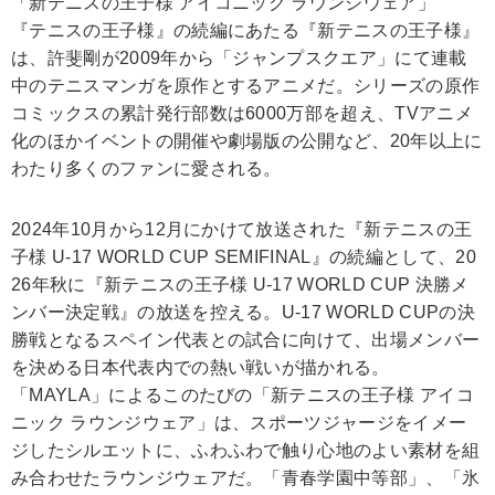
「新テニスの王子様 アイコニック ラウンジウェア」
『テニスの王子様』の続編にあたる『新テニスの王子様』
は、許斐剛が2009年から「ジャンプスクエア」にて連載
中のテニスマンガを原作とするアニメだ。シリーズの原作
コミックスの累計発行部数は6000万部を超え、TVアニメ
化のほかイベントの開催や劇場版の公開など、20年以上に
わたり多くのファンに愛される。
2024年10月から12月にかけて放送された『新テニスの王
子様 U-17 WORLD CUP SEMIFINAL』の続編として、20
26年秋に『新テニスの王子様 U-17 WORLD CUP 決勝メ
ンバー決定戦』の放送を控える。U-17 WORLD CUPの決
勝戦となるスペイン代表との試合に向けて、出場メンバー
を決める日本代表内での熱い戦いが描かれる。
「MAYLA」によるこのたびの「新テニスの王子様 アイコ
ニック ラウンジウェア」は、スポーツジャージをイメー
ジしたシルエットに、ふわふわで触り心地のよい素材を組
み合わせたラウンジウェアだ。「青春学園中等部」、「氷