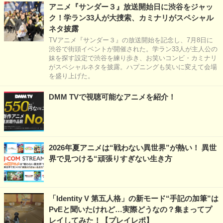
アニメ『サンダー３』放送開始日に渋谷をジャッ
ク！学ラン33人が大捜索、カミナリがスペシャル
ネタ披露
TVアニメ『サンダー３』の放送開始を記念し、7月8日に
渋谷で街頭イベントが開催された。学ラン33人が主人公の
妹を探す設定で渋谷を練り歩き、お笑いコンビ・カミナリ
がスペシャルネタを披露。ハプニングも笑いに変えて会場
を盛り上げた。
DMM TVで視聴可能なアニメを紹介！
2026年夏アニメは“戦わない異世界”が熱い！ 異世
界で見つける“頑張りすぎない生き方
「Identity V 第五人格」の新モード“手記の加筆”は
PvEと聞いたけれど…実際どうなの？集まってプ
レイしてみた！【プレイレポ】