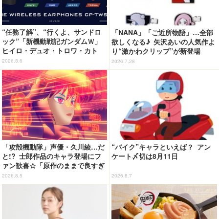
“任務了解”、“行くよ、サンドロ
「NANA」「ご近所物語」…全部
ック”「新機動戦記ガンダムＷ」
欲しくなる♪ 矢沢あいの人気作よ
ヒイロ・デュオ・トロワ・カト
り“激かわクリップ”が新登場
ル・五飛の声がする…！ 新規録
2026.8.6
2026.7.28
り下ろしボイス搭載のワイヤレス
イヤホンが登場
「攻殻機動隊」声優・久川綾…だ
“バイク”キャラといえば？ アン
と!? 士郎作品のキャラ登場にフ
ケート〆切は8月11日
ァン歓喜☆「原作のままで良すぎ
るな」「脳の処理が追いつかない
2026.8.5
2026.8.7
よお」…第5話【ネタバレあり反
応まとめ】