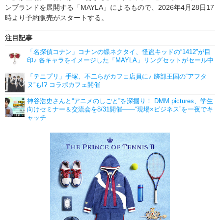
ンブランドを展開する「MAYLA」によるもので、2026年4月28日17
時より予約販売がスタートする。
注目記事
「名探偵コナン」コナンの蝶ネクタイ、怪盗キッドの“1412”が目
印♪ 各キャラをイメージした「MAYLA」リングセットがセール中
「テニプリ」手塚、不二らがカフェ店員に♪ 跡部王国の“アフタ
ヌ”も!? コラボカフェ開催
神谷浩史さんと“アニメのしごと”を深掘り！ DMM pictures、学生
向けセミナー＆交流会を8/31開催――“現場×ビジネス”を一夜でキ
ャッチ