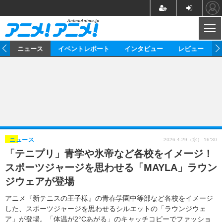
CL
ム
ニュース
イベントレポート
インタビュー
レビュー
ニュース
アニメ
映画/ドラマ
イベントレポート
マンガ
ノベル
アニメ
映画
インタビュー
音楽
声優
ライブ
舞台
スタッフ
声優
レビュー
2026.4.29（水） 16:30
ニュース
「テニプリ」青学や氷帝など各校をイメージ！
ゲーム
グッズ
海外イベント
ビジネス
俳優・タレント
アーティスト
アニメ
実写
動画
スポーツジャージを思わせる「MAYLA」ラウン
イベント
海外
ビジネス
書評
イベント
アニメ
映画/ドラマ
連載・コラム
ジウェアが登場
ゲーム
座談会
アニメ！アニメ！TV
ABEMA Cafe
アニメ『新テニスの王子様』の青春学園中等部など各校をイメージ
した、スポーツジャージを思わせるシルエットの「ラウンジウェ
ア」が登場。「体温が2°Cあがる」のキャッチコピーでファッショ