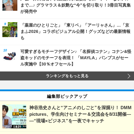
まで…♪ グラマラス＆妖艶な“今”を切り取り！3冊目写真集
が発売中
「薬屋のひとりごと」「東リベ」「アーリャさん」…「京
まふ2026」コラボビジュアル公開！グッズなどの最新情報
も
可愛すぎるモチーフデザイン♪ 「名探偵コナン」コナン&怪
盗キッドのモチーフを表現！ 「MAYLA」パンプスがセー
ル実施中【30％オフセール】
ランキングをもっと見る
編集部ピックアップ
神谷浩史さんと“アニメのしごと”を深掘り！ DMM
pictures、学生向けセミナー＆交流会を8/31開催―
―“現場×ビジネス”を一夜でキャッチ