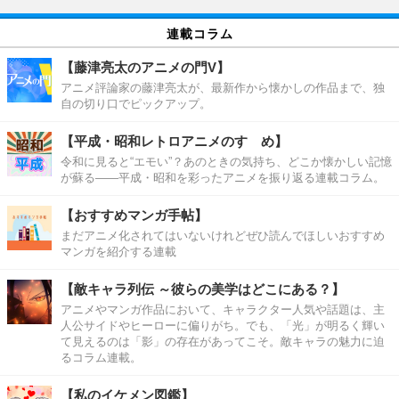
連載コラム
【藤津亮太のアニメの門V】
アニメ評論家の藤津亮太が、最新作から懐かしの作品まで、独
自の切り口でピックアップ。
【平成・昭和レトロアニメのすゝめ】
令和に見ると“エモい”？あのときの気持ち、どこか懐かしい記憶
が蘇る――平成・昭和を彩ったアニメを振り返る連載コラム。
【おすすめマンガ手帖】
まだアニメ化されてはいないけれどぜひ読んでほしいおすすめ
マンガを紹介する連載
【敵キャラ列伝 ～彼らの美学はどこにある？】
アニメやマンガ作品において、キャラクター人気や話題は、主
人公サイドやヒーローに偏りがち。でも、「光」が明るく輝い
て見えるのは「影」の存在があってこそ。敵キャラの魅力に迫
るコラム連載。
【私のイケメン図鑑】