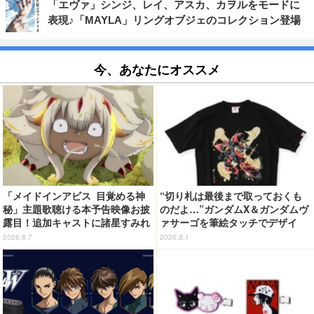
「エヴァ」シンジ、レイ、アスカ、カヲルをモードに
表現♪「MAYLA」リングオブジェのコレクション登場
今、あなたにオススメ
「メイドインアビス 目覚める神
“切り札は最後まで取っておくも
秘」主題歌聴ける本予告映像お披
のだよ…”ガンダムX＆ガンダムヴ
露目！追加キャストに諸星すみれ
ァサーゴを筆絵タッチでデザイ
&星野貴紀
ン！「ガンダムX」Tシャツ発売
2026.8.7
2026.8.1