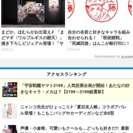
まどか、ほむらがお出迎え♪ 「ま
自分の名前と好きなキャラを組み
どマギ〈ワルプルギスの廻天〉」
合わせられる！ 「呪術廻戦」
描き下ろしビジュアル登場！「サ
「死滅回游」はんこが銀行印に！
ンシャインシティプリンスホテ
虎杖悠仁、乙骨憂太ら16キャラ追
2026.8.4
2026.8.6
ル」コラボ開催
加で全104種
Recommended by
アクセスランキング
「宇宙戦艦ヤマト2199」人気投票企画が開始！あたなの好
きなキャラ・メカは？【2199～3199総選挙】
ニャンコ先生がひょっこり♪「夏目友人帳」コラボアパレ
ル登場！もこもこバッグやカーディガンなど全8型
声優・小倉唯、可愛いもクールも…どっちも好きだ!! 最新