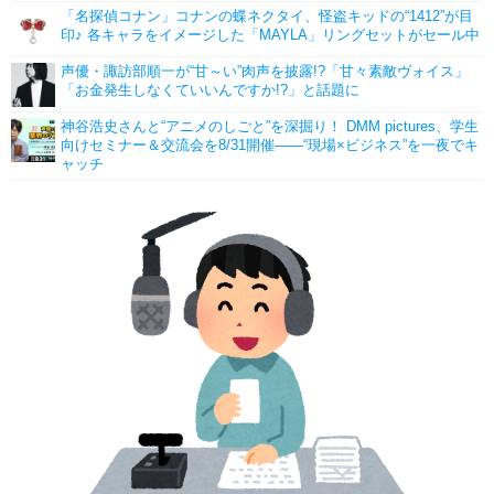
「名探偵コナン」コナンの蝶ネクタイ、怪盗キッドの“1412”が目
印♪ 各キャラをイメージした「MAYLA」リングセットがセール中
声優・諏訪部順一が“甘～い”肉声を披露!?「甘々素敵ヴォイス」
「お金発生しなくていいんですか!?」と話題に
神谷浩史さんと“アニメのしごと”を深掘り！ DMM pictures、学生
向けセミナー＆交流会を8/31開催――“現場×ビジネス”を一夜でキ
ャッチ