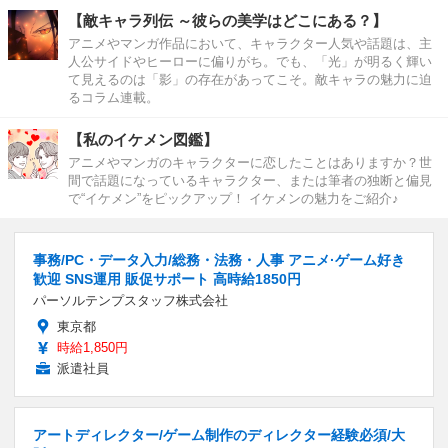
【敵キャラ列伝 ～彼らの美学はどこにある？】
アニメやマンガ作品において、キャラクター人気や話題は、主
人公サイドやヒーローに偏りがち。でも、「光」が明るく輝い
て見えるのは「影」の存在があってこそ。敵キャラの魅力に迫
るコラム連載。
【私のイケメン図鑑】
アニメやマンガのキャラクターに恋したことはありますか？世
間で話題になっているキャラクター、または筆者の独断と偏見
で“イケメン”をピックアップ！ イケメンの魅力をご紹介♪
事務/PC・データ入力/総務・法務・人事 アニメ·ゲーム好き
歓迎 SNS運用 販促サポート 高時給1850円
パーソルテンプスタッフ株式会社
東京都
時給1,850円
派遣社員
アートディレクター/ゲーム制作のディレクター経験必須/大