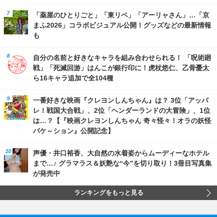
「薬屋のひとりごと」「東リベ」「アーリャさん」…「京
まふ2026」コラボビジュアル公開！グッズなどの最新情報
も
自分の名前と好きなキャラを組み合わせられる！ 「呪術廻
戦」「死滅回游」はんこが銀行印に！虎杖悠仁、乙骨憂太
ら16キャラ追加で全104種
一番好きな映画『クレヨンしんちゃん』は？ 3位「アッパ
レ！戦国大合戦」、2位「ヘンダーランドの大冒険」、1位
は…？【『映画クレヨンしんちゃん 奇々怪々！オラの妖怪
バケ～ション』公開記念】
声優・井口裕香、大自然の水着姿からムーディーなホテル
まで…♪ グラマラス＆妖艶な“今”を切り取り！3冊目写真集
が発売中
ランキングをもっと見る