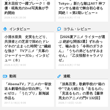
夏木花役で一躍ブレーク！ 俳
Tokyo-」新たな敵はAI!? 神フ
優・椛島光の2nd写真集が予
ァンサも健在で舞台初心者も
約開始
悶絶！＜第2期レビュー＞
2026.8.6(木) 20:30
2026.8.6(木) 17:15
インタビュー
コラム・レビュー
小清水亜美 史実をたどり、
【2026夏アニメ ライターが選
共演者との芝居で深めたドレ
ぶ 絶妙な関係3選】ずれ合っ
ゲネの“止まった時間”と“繊細
て、噛み合う「令和のダラさ
な強さ” TVアニメ「天幕の
ん」「うちの弟どもがすみま
ジャードゥーガル」インタビ
せん」「乙女怪獣キャラメリ
ュー（８）
ゼ」
2026.8.3(月) 18:00
2026.8.6(木) 17:50
動画
連載
「AbemaTV」アニメの一挙放
「淡島百景」歌劇学校の“箱の
送＆劇場作品が目白押し 「R
中”であり続ける「去るもの」
e:ゼロ」「うたプリ」新海誠
「見送るもの」の景色【藤津
作品も
亮太のアニメの門V 132回】
2017.3.18(土) 9:06
2026.7.12(日) 12:20