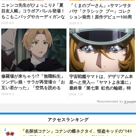
ニャンコ先生がひょっこり♪「夏
「くまのプーさん」×サマンサタ
目友人帳」コラボアパレル登場！
バサ「クラシック プー」コレク
もこもこバッグやカーディガンな
ション発売！原作デビュー100周
ど全8型
年記念でハンドバッグや財布など
2026.8.6
2026.8.3
全6種が登場
修羅場が来ちゃう!?「無職転生」
宇宙戦艦ヤマトは、デザリアム本
ツンデレ娘・サラが再登場☆「お
星へと突入―「ヤマトよ永遠に」
互い若かった」「空気を読める
最終章「第七章 虹色の輪廻」特
嫁」「嫁が3人になりそうなフラ
報映像が公開！加藤直之新規描き
2026.8.3
2026.7.31
グ」【第6話ネタバレあり反応ま
下ろし特製スリーブのBlu-ray＆D
Recommended by
とめ】
VD情報も
アクセスランキング
「名探偵コナン」コナンの蝶ネクタイ、怪盗キッドの“141