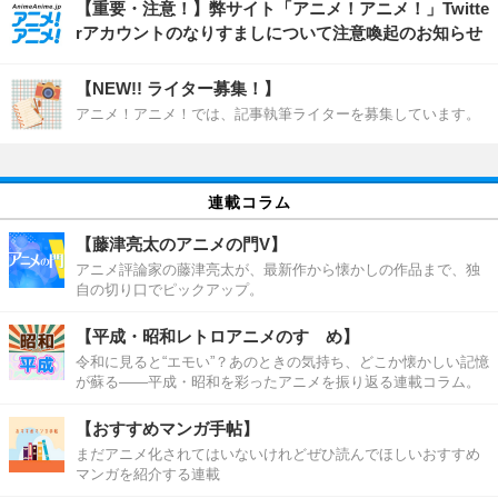
【重要・注意！】弊サイト「アニメ！アニメ！」Twitte
rアカウントのなりすましについて注意喚起のお知らせ
【NEW!! ライター募集！】
アニメ！アニメ！では、記事執筆ライターを募集しています。
連載コラム
【藤津亮太のアニメの門V】
アニメ評論家の藤津亮太が、最新作から懐かしの作品まで、独
自の切り口でピックアップ。
【平成・昭和レトロアニメのすゝめ】
令和に見ると“エモい”？あのときの気持ち、どこか懐かしい記憶
が蘇る――平成・昭和を彩ったアニメを振り返る連載コラム。
【おすすめマンガ手帖】
まだアニメ化されてはいないけれどぜひ読んでほしいおすすめ
マンガを紹介する連載