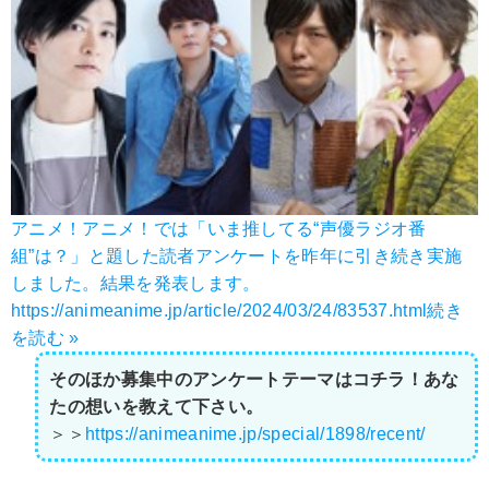
アニメ！アニメ！では「いま推してる“声優ラジオ番
組”は？」と題した読者アンケートを昨年に引き続き実施
しました。結果を発表します。
https://animeanime.jp/article/2024/03/24/83537.html
続き
を読む »
そのほか募集中のアンケートテーマはコチラ！あな
たの想いを教えて下さい。
＞＞
https://animeanime.jp/special/1898/recent/