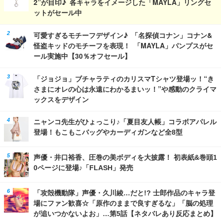
2”が目印♪ 各キャラをイメージした「MAYLA」リングセ
ットがセール中
可愛すぎるモチーフデザイン♪ 「名探偵コナン」コナン&
怪盗キッドのモチーフを表現！ 「MAYLA」パンプスがセ
ール実施中【30％オフセール】
「ジョジョ」ブチャラティのカリスマTシャツ登場ッ！“き
さまにオレの心は永遠にわかるまいッ！”や感動のクライマ
ックスをデザイン
ニャンコ先生がひょっこり♪「夏目友人帳」コラボアパレル
登場！もこもこバッグやカーディガンなど全8型
声優・井口裕香、圧巻の美ボディを大披露！ 初表紙&巻頭1
0ページに登場♪「FLASH」発売
「攻殻機動隊」声優・久川綾…だと!? 士郎作品のキャラ登
場にファン歓喜☆「原作のままで良すぎるな」「脳の処理
が追いつかないよお」…第5話【ネタバレあり反応まとめ】