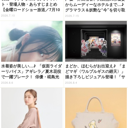
ト・登場人物・あらすじまとめ
からムーディーなホテルまで…♪
【金曜ロードショー放送／7月10
グラマラス＆妖艶な“今”を切り取
日】
り！3冊目写真集が発売中
2026.7.10
2026.7.15
水着姿が美しい…♪ 「仮面ライダ
まどか、ほむらがお出迎え♪ 「ま
ーリバイス」アギレラ／夏木花役
どマギ〈ワルプルギスの廻天〉」
で一躍ブレーク！ 俳優・椛島光
描き下ろしビジュアル登場！「サ
の2nd写真集が予約開始
ンシャインシティプリンスホテ
2026.8.6
2026.8.4
ル」コラボ開催