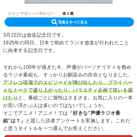
「好きな“声優ラジオ番組”は？」
全 1 枚
写真をすべて見る
3月22日は放送記念日です。
1925年の同日、日本で初めてラジオ放送が行われたこと
に由来する記念日です。
それから100年が過ぎた今、声優がパーソナリティを務め
るラジオ番組も、すっかりお馴染みの存在となりました。
アフレコ現場でのエピソードが飛び出したり、プライベー
トなトークで盛り上がったり、バラエティ企画で笑いを届
けたり
と、番組ごとに個性はさまざま。お気に入りの一本
が思い浮かぶ人は多いのではないでしょうか。
そこでアニメ！アニメ！では
「好きな“声優ラジオ番
組”は？」
と題した読者アンケートを実施します。これだ
と思うタイトルを一つ選んでお答えください。