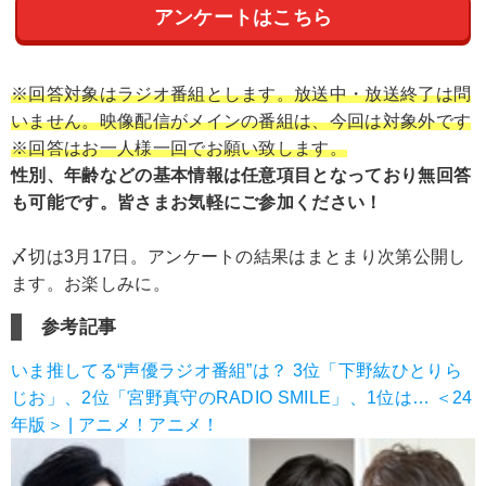
アンケートはこちら
※回答対象はラジオ番組とします。放送中・放送終了は問
いません。映像配信がメインの番組は、今回は対象外です
※回答はお一人様一回でお願い致します。
性別、年齢などの基本情報は任意項目となっており無回答
も可能です。皆さまお気軽にご参加ください！
〆切は3月17日。アンケートの結果はまとまり次第公開し
ます。お楽しみに。
参考記事
いま推してる“声優ラジオ番組”は？ 3位「下野紘ひとりら
じお」、2位「宮野真守のRADIO SMILE」、1位は… ＜24
年版＞ | アニメ！アニメ！