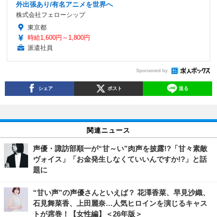
外出張あり/有名アニメを世界へ
株式会社フェローシップ
東京都
時給1,600円～1,800円
派遣社員
Sponsored by
シェア
ポスト
送る
関連ニュース
声優・諏訪部順一が“甘～い”肉声を披露!?「甘々素敵
ヴォイス」「お金発生しなくていいんですか!?」と話
題に
“甘い声”の声優さんといえば？ 花澤香菜、早見沙織、
石見舞菜香、上田麗奈…人気ヒロインを演じるキャス
トが席巻！【女性編】＜26年版＞