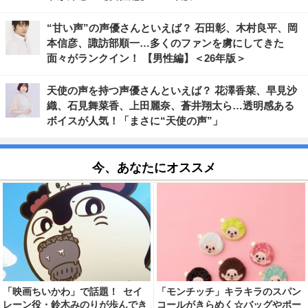
“甘い声”の声優さんといえば？ 石田彰、木村良平、岡
本信彦、諏訪部順一…多くのファンを虜にしてきた
面々がランクイン！ 【男性編】＜26年版＞
天使の声を持つ声優さんといえば？ 花澤香菜、早見沙
織、石見舞菜香、上田麗奈、蒼井翔太ら…透明感ある
ボイスが人気！「まさに“天使の声”」
今、あなたにオススメ
「映画ちいかわ」で話題！ セイ
「モンチッチ」キラキラのスパン
レーン役・鈴木みのりが歩んでき
コールがきらめく☆バッグやポー