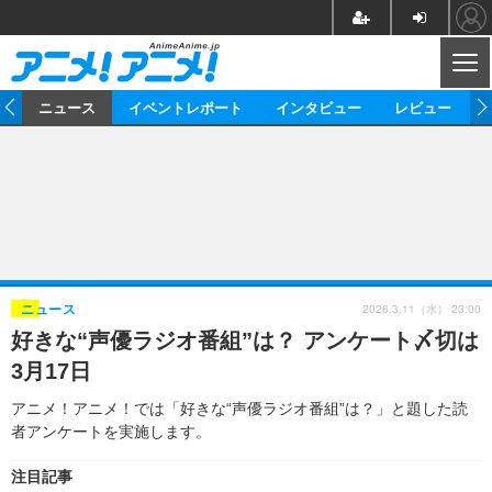
CL
ム
ニュース
イベントレポート
インタビュー
レビュー
ニュース
アニメ
映画/ドラマ
イベントレポート
マンガ
ノベル
アニメ
映画
インタビュー
音楽
声優
ライブ
舞台
スタッフ
声優
レビュー
2026.3.11（水） 23:00
ニュース
好きな“声優ラジオ番組”は？ アンケート〆切は
ゲーム
グッズ
海外イベント
ビジネス
俳優・タレント
アーティスト
アニメ
実写
動画
3月17日
イベント
海外
ビジネス
書評
イベント
アニメ
映画/ドラマ
連載・コラム
アニメ！アニメ！では「好きな“声優ラジオ番組”は？」と題した読
者アンケートを実施します。
ゲーム
座談会
アニメ！アニメ！TV
ABEMA Cafe
注目記事