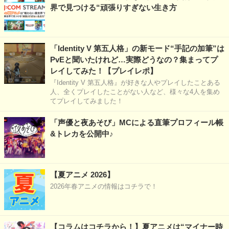
界で見つける“頑張りすぎない生き方
「Identity V 第五人格」の新モード“手記の加筆”は
PvEと聞いたけれど…実際どうなの？集まってプ
レイしてみた！【プレイレポ】
『Identity V 第五人格』が好きな人やプレイしたことある
人、全くプレイしたことがない人など、様々な4人を集め
てプレイしてみました！
「声優と夜あそび」MCによる直筆プロフィール帳
&トレカを公開中♪
【夏アニメ 2026】
2026年春アニメの情報はコチラで！
【コラムはコチラから！】夏アニメは“マイナー時