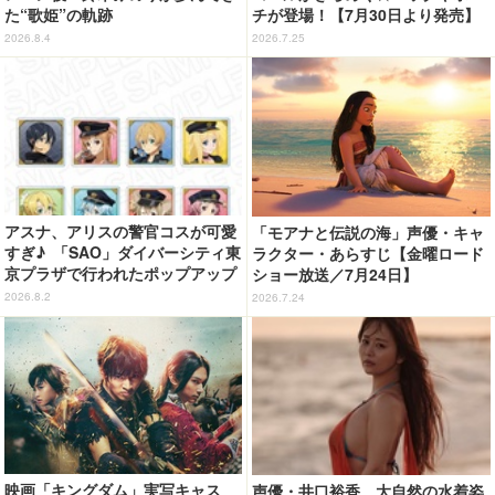
た“歌姫”の軌跡
チが登場！【7月30日より発売】
2026.8.4
2026.7.25
アスナ、アリスの警官コスが可愛
「モアナと伝説の海」声優・キャ
すぎ♪ 「SAO」ダイバーシティ東
ラクター・あらすじ【金曜ロード
京プラザで行われたポップアップ
ショー放送／7月24日】
ショップの事後通販がスタート！
2026.8.2
2026.7.24
映画「キングダム」実写キャス
声優・井口裕香、大自然の水着姿