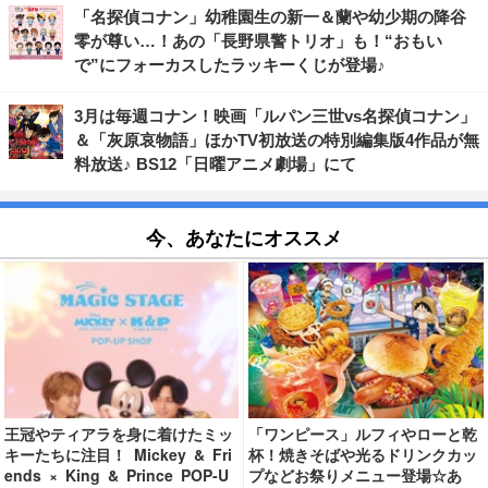
「名探偵コナン」幼稚園生の新一＆蘭や幼少期の降谷
零が尊い…！あの「長野県警トリオ」も！“おもい
で”にフォーカスしたラッキーくじが登場♪
3月は毎週コナン！映画「ルパン三世vs名探偵コナン」
＆「灰原哀物語」ほかTV初放送の特別編集版4作品が無
料放送♪ BS12「日曜アニメ劇場」にて
今、あなたにオススメ
王冠やティアラを身に着けたミッ
「ワンピース」ルフィやローと乾
キーたちに注目！ Mickey & Fri
杯！焼きそばや光るドリンクカッ
ends × King & Prince POP-U
プなどお祭りメニュー登場☆あ