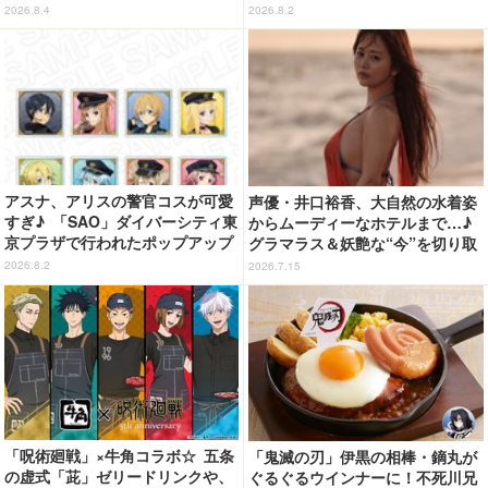
P SHOP「MAGIC STAGE」に新
の“麦わら帽子”もグッズ化!? 【U
2026.8.4
2026.8.2
商品登場
SJ「ワンピース・プレミア・サマ
ー」が開幕】
アスナ、アリスの警官コスが可愛
声優・井口裕香、大自然の水着姿
すぎ♪ 「SAO」ダイバーシティ東
からムーディーなホテルまで…♪
京プラザで行われたポップアップ
グラマラス＆妖艶な“今”を切り取
ショップの事後通販がスタート！
り！3冊目写真集が発売中
2026.8.2
2026.7.15
「呪術廻戦」×牛角コラボ☆ 五条
「鬼滅の刃」伊黒の相棒・鏑丸が
の虚式「茈」ゼリードリンクや、
ぐるぐるウインナーに！不死川兄