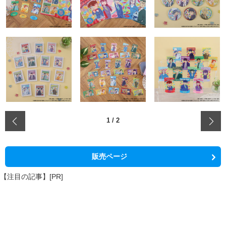
‹
1
/
2
販売ページ
【注目の記事】[PR]