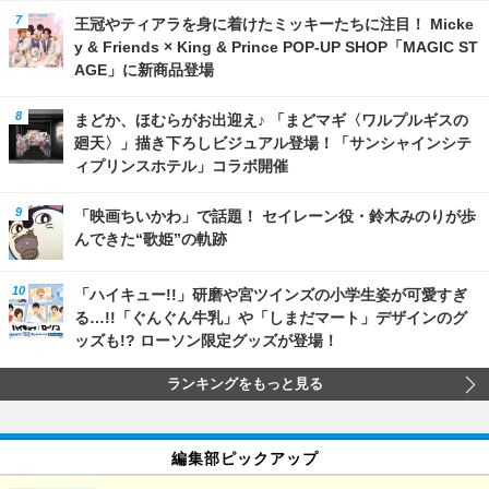
王冠やティアラを身に着けたミッキーたちに注目！ Micke
y & Friends × King & Prince POP-UP SHOP「MAGIC ST
AGE」に新商品登場
まどか、ほむらがお出迎え♪ 「まどマギ〈ワルプルギスの
廻天〉」描き下ろしビジュアル登場！「サンシャインシテ
ィプリンスホテル」コラボ開催
「映画ちいかわ」で話題！ セイレーン役・鈴木みのりが歩
んできた“歌姫”の軌跡
「ハイキュー!!」研磨や宮ツインズの小学生姿が可愛すぎ
る…!!「ぐんぐん牛乳」や「しまだマート」デザインのグ
ッズも!? ローソン限定グッズが登場！
ランキングをもっと見る
編集部ピックアップ