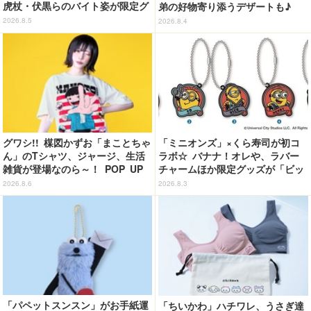
虎杖・伏黒らのバイト姿が限定グ
弟の好物寄り添うデザートも♪
ッズに【8月26日～】
「ジョイフル」コラボ第3弾・第4
2026.8.5
2026.8.4
弾決定【8月18日～】
グワシ!! 楳図かずお「まことちゃ
「ミニオンズ」×くら寿司が初コ
ん」のTシャツ、ジャージ、生活
ラボ☆ バナナ！オレや、ラバー
雑貨が登場なのら～！ POP UP
チャームほか限定グッズが「ビッ
STORE in 墓場の画廊開催【8月
くらポン！」に登場【8月7日～】
2026.8.6
2026.8.3
20日～】
「パペットスンスン」がお手紙運
「ちいかわ」ハチワレ、うさぎ達