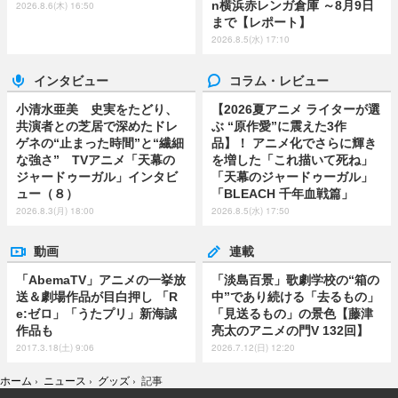
n横浜赤レンガ倉庫 ～8月9日
2026.8.6(木) 16:50
まで【レポート】
2026.8.5(水) 17:10
インタビュー
コラム・レビュー
小清水亜美 史実をたどり、
【2026夏アニメ ライターが選
共演者との芝居で深めたドレ
ぶ “原作愛”に震えた3作
ゲネの“止まった時間”と“繊細
品】！ アニメ化でさらに輝き
な強さ” TVアニメ「天幕の
を増した「これ描いて死ね」
ジャードゥーガル」インタビ
「天幕のジャードゥーガル」
ュー（８）
「BLEACH 千年血戦篇」
2026.8.3(月) 18:00
2026.8.5(水) 17:50
動画
連載
「AbemaTV」アニメの一挙放
「淡島百景」歌劇学校の“箱の
送＆劇場作品が目白押し 「R
中”であり続ける「去るもの」
e:ゼロ」「うたプリ」新海誠
「見送るもの」の景色【藤津
作品も
亮太のアニメの門V 132回】
2017.3.18(土) 9:06
2026.7.12(日) 12:20
ホーム
›
ニュース
›
グッズ
›
記事