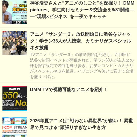
神谷浩史さんと“アニメのしごと”を深掘り！ DMM
pictures、学生向けセミナー＆交流会を8/31開催―
―“現場×ビジネス”を一夜でキャッチ
アニメ『サンダー３』放送開始日に渋谷をジャッ
ク！学ラン33人が大捜索、カミナリがスペシャル
ネタ披露
TVアニメ『サンダー３』の放送開始を記念し、7月8日に
渋谷で街頭イベントが開催された。学ラン33人が主人公の
妹を探す設定で渋谷を練り歩き、お笑いコンビ・カミナリ
がスペシャルネタを披露。ハプニングも笑いに変えて会場
を盛り上げた。
DMM TVで視聴可能なアニメを紹介！
2026年夏アニメは“戦わない異世界”が熱い！ 異世
界で見つける“頑張りすぎない生き方