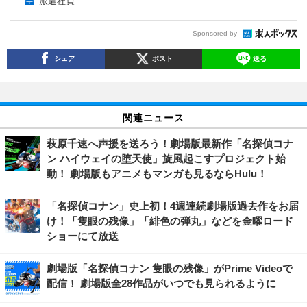
派遣社員
Sponsored by
シェア
ポスト
送る
関連ニュース
萩原千速へ声援を送ろう！劇場版最新作「名探偵コナ
ン ハイウェイの堕天使」旋風起こすプロジェクト始
動！ 劇場版もアニメもマンガも見るならHulu！
「名探偵コナン」史上初！4週連続劇場版過去作をお届
け！「隻眼の残像」「緋色の弾丸」などを金曜ロード
ショーにて放送
劇場版「名探偵コナン 隻眼の残像」がPrime Videoで
配信！ 劇場版全28作品がいつでも見られるように