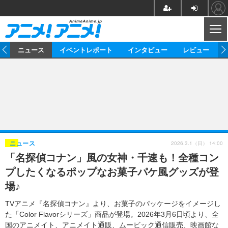
CL
ム
ニュース
イベントレポート
インタビュー
レビュー
ニュース
アニメ
映画/ドラマ
イベントレポート
マンガ
ノベル
アニメ
映画
インタビュー
音楽
声優
ライブ
舞台
スタッフ
声優
レビュー
2026.3.1（日） 14:00
ニュース
「名探偵コナン」風の女神・千速も！全種コン
ゲーム
グッズ
海外イベント
ビジネス
俳優・タレント
アーティスト
アニメ
実写
動画
プしたくなるポップなお菓子パケ風グッズが登
イベント
海外
ビジネス
書評
イベント
アニメ
映画/ドラマ
連載・コラム
場♪
ゲーム
座談会
アニメ！アニメ！TV
ABEMA Cafe
TVアニメ『名探偵コナン』より、お菓子のパッケージをイメージし
た「Color Flavorシリーズ」商品が登場。2026年3月6日頃より、全
国のアニメイト、アニメイト通販、ムービック通信販売、映画館な