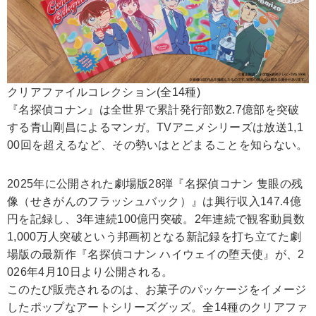
クリアファイルコレクション(全14種)
『名探偵コナン』は全世界で累計発行部数2.7億部を突破
する青山剛昌によるマンガ。TVアニメシリーズは放送1,1
00回を超えるなど、その勢いはとどまることを知らない。
2025年に公開された劇場版28弾『名探偵コナン 隻眼の残
像（せきがんのフラッシュバック）』は興行収入147.4億
円を記録し、3年連続100億円突破。2年連続で観客動員数
1,000万人突破という邦画初となる新記録を打ち立てた劇
場版の最新作『名探偵コナン ハイウェイの堕天使』が、2
026年4月10日より公開される。
このたび販売されるのは、お菓子のパッケージをイメージ
したポップなアートシリーズグッズ。全14種のクリアファ