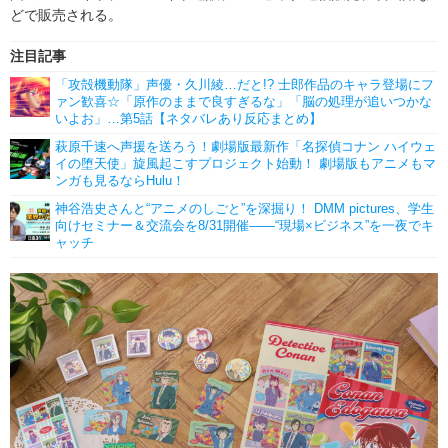
どで販売される。
注目記事
「攻殻機動隊」声優・久川綾…だと!? 士郎作品のキャラ登場にフ
ァン歓喜☆「原作のままで良すぎるな」「脳の処理が追いつかな
いよお」…第5話【ネタバレあり反応まとめ】
萩原千速へ声援を送ろう！劇場版最新作「名探偵コナン ハイウェ
イの堕天使」旋風起こすプロジェクト始動！ 劇場版もアニメもマ
ンガも見るならHulu！
神谷浩史さんと“アニメのしごと”を深掘り！ DMM pictures、学生
向けセミナー＆交流会を8/31開催――“現場×ビジネス”を一夜でキ
ャッチ