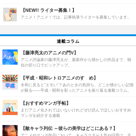
【NEW!! ライター募集！】
アニメ！アニメ！では、記事執筆ライターを募集しています。
連載コラム
【藤津亮太のアニメの門V】
アニメ評論家の藤津亮太が、最新作から懐かしの作品まで、独
自の切り口でピックアップ。
【平成・昭和レトロアニメのすゝめ】
令和に見ると“エモい”？あのときの気持ち、どこか懐かしい記憶
が蘇る――平成・昭和を彩ったアニメを振り返る連載コラム。
【おすすめマンガ手帖】
まだアニメ化されてはいないけれどぜひ読んでほしいおすすめ
マンガを紹介する連載
【敵キャラ列伝 ～彼らの美学はどこにある？】
アニメやマンガ作品において、キャラクター人気や話題は、主