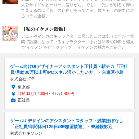
人公サイドやヒーローに偏りがち。でも、「光」が明るく輝い
て見えるのは「影」の存在があってこそ。敵キャラの魅力に迫
るコラム連載。
【私のイケメン図鑑】
アニメやマンガのキャラクターに恋したことはありますか？世
間で話題になっているキャラクター、または筆者の独断と偏見
で“イケメン”をピックアップ！ イケメンの魅力をご紹介♪
ゲーム向けUIデザイナーアシスタント正社員・駅チカ「正社
員/月給30万以上可/PCスキル活かしたい方」・台東区小島
株式会社LOP
東京都
月給33万1,400円～47万1,400円
正社員
ゲームUIデザインのアシスタントスタッフ・残業ほぼなし
「正社員/年間休日125日/SE志望歓迎」・未経験歓迎
株式会社キソシン