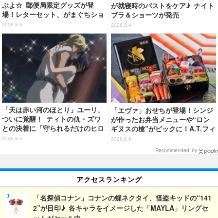
ぶよ☆ 郵便局限定グッズが登
が就寝時のバストをケア♪ ナイト
場！レターセット、がまぐちショ
ブラ＆ショーツが発売
ルダーバッグなど全5種【8月12日
2026.8.5
2026.8.4
～】
「天は赤い河のほとり」ユーリ、
「エヴァ」おせちが登場！シンジ
ついに覚醒！ ティトの仇・ズワ
が作ったお弁当メニューや“ロン
との決着に「守られるだけのヒロ
ギヌスの槍”がピックに！A.T.フィ
インじゃなくなった」【第5話ネ
ールド風呂敷も便利◎【予約開
2026.8.5
2026.8.6
タバレあり反応まとめ】
始】
Recommended by
アクセスランキング
「名探偵コナン」コナンの蝶ネクタイ、怪盗キッドの“141
2”が目印♪ 各キャラをイメージした「MAYLA」リングセ