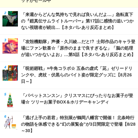
ットがセール中
「来週からどんな気持ちで見れば良いんだよ…」急転直下
の『鎧真伝サムライトルーパー』第17話に感情の追いつか
ない視聴者が続出…【ネタバレあり反応まとめ】
「攻殻機動隊」声優・久川綾…だと!? 士郎作品のキャラ登
場にファン歓喜☆「原作のままで良すぎるな」「脳の処理
が追いつかないよお」…第5話【ネタバレあり反応まとめ】
「呪術廻戦」×牛角コラボ☆ 五条の虚式「茈」ゼリードリ
ンクや、虎杖・伏黒らのバイト姿が限定グッズに【8月26
日～】
「パペットスンスン」クリスマスにぴったりなお菓子が登
場☆ ツリーお菓子BOX＆ホリデーキャンディ
「逃げ上手の若君」特別展が鶴岡八幡宮で開催！ 北条時行
の物語を体感できる“幻の展覧会”が3日間限定で登場【8/28
～30】