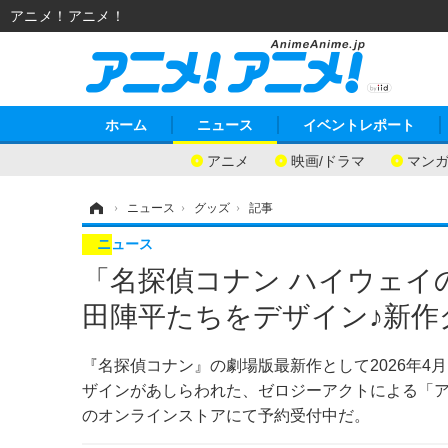
アニメ！アニメ！
ホーム
ニュース
イベントレポート
アニメ
映画/ドラマ
マン
ホーム
›
ニュース
›
グッズ
›
記事
ニュース
「名探偵コナン ハイウェイ
田陣平たちをデザイン♪新作
『名探偵コナン』の劇場版最新作として2026年4
ザインがあしらわれた、ゼロジーアクトによる「
のオンラインストアにて予約受付中だ。