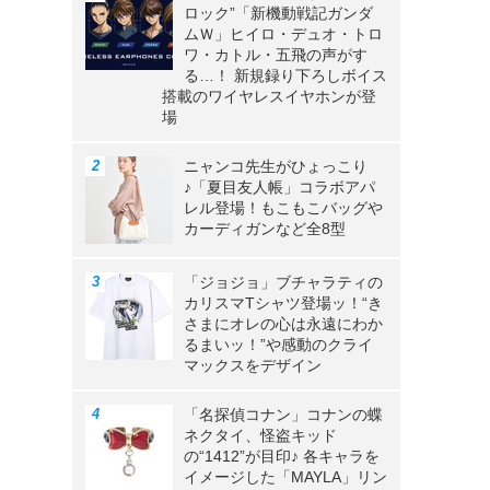
ロック”「新機動戦記ガンダ
ムＷ」ヒイロ・デュオ・トロ
ワ・カトル・五飛の声がす
る…！ 新規録り下ろしボイス
搭載のワイヤレスイヤホンが登
場
ニャンコ先生がひょっこり
♪「夏目友人帳」コラボアパ
レル登場！もこもこバッグや
カーディガンなど全8型
「ジョジョ」ブチャラティの
カリスマTシャツ登場ッ！“き
さまにオレの心は永遠にわか
るまいッ！”や感動のクライ
マックスをデザイン
「名探偵コナン」コナンの蝶
ネクタイ、怪盗キッド
の“1412”が目印♪ 各キャラを
イメージした「MAYLA」リン