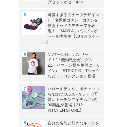
グセットがセール中
可愛すぎるモチーフデザイン
♪ 「名探偵コナン」コナン&
怪盗キッドのモチーフを表
現！ 「MAYLA」パンプスが
セール実施中【30％オフセー
ル】
“ハマーン様、バンザー
イ！”「機動戦士ガンダム
ZZ」ハマーン様を華麗にデザ
イン♪ 「STRICT-G」Tシャツ
などミニコレクション登場
ハローキティや、ポチャッコ
ら“はぴだんぶい”がレトロ可
愛いキッチンアイテムに♪約
90商品が登場【212
KITCHEN STORE】
自分の名前と好きなキャラを