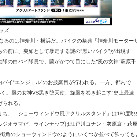
ッズ
となるのは神奈川・横浜だ。バイクの祭典「神奈川モーター
の前に、突如として暴走する謎の“黒いバイク”が出現す
隊の白バイ隊員で、蘭がかつて目にした“風の女神”萩原千
バイ“エンジェル”のお披露目が行われる。一方、都内で
いく。風の女神VS黒き堕天使、旋風を巻き起こす“史上最速
げられる。
ち、「ショーウィンドウ風アクリルスタンド」は180度眺
ルジオラマだ。ラインナップは江戸川コナン・灰原哀・萩
。街角のショーウィンドウのようにいくつか並べて飾っても