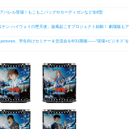
アパレル登場！もこもこバッグやカーディガンなど全8型
ナン ハイウェイの堕天使」旋風起こすプロジェクト始動！ 劇場版もア
ictures、学生向けセミナー＆交流会を8/31開催――“現場×ビジネス”を