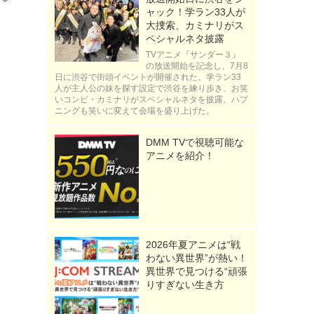
ャック！学ラン33人が
大捜索、カミナリがス
ペシャルネタ披露
TVアニメ『サンダー３』
の放送開始を記念し、7月8
日に渋谷で街頭イベントが開催された。学ラン33
人が主人公の妹を探す設定で渋谷を練り歩き、お笑
いコンビ・カミナリがスペシャルネタを披露。ハプ
ニングも笑いに変えて会場を盛り上げた。
DMM TVで視聴可能な
アニメを紹介！
2026年夏アニメは“戦
わない異世界”が熱い！
異世界で見つける“頑張
りすぎない生き方