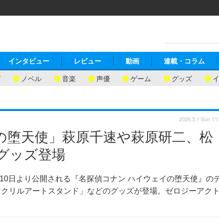
インタビュー
レビュー
動画
連載・コラム
ガ
ノベル
音楽
声優
ゲーム
グッズ
2026.3.1 Sun 11
の堕天使」萩原千速や萩原研二、松
グッズ登場
月10日より公開される『名探偵コナン ハイウェイの堕天使』の
アクリルアートスタンド」などのグッズが登場。ゼロジーアク