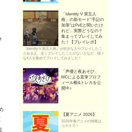
「Identity V 第五人
格」の新モード“手記の
加筆”はPvEと聞いたけ
れど…実際どうなの？
集まってプレイしてみ
サ
た！【プレイレポ】
『Identity V 第五人格』が好きな人やプレイしたこ
とある人、全くプレイしたことがない人など、様々
な4人を集めてプレイしてみました！
「声優と夜あそび」
MCによる直筆プロフ
ィール帳&トレカを公
開中♪
め
【夏アニメ 2026】
原
2026年春アニメの情報は
コチラで！
よ