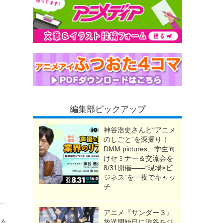
編集部ピックアップ
神谷浩史さんと“アニメ
のしごと”を深掘り！
DMM pictures、学生向
けセミナー＆交流会を
8/31開催――“現場×ビ
ジネス”を一夜でキャッ
チ
、蘭、怪盗キッドたちのイメージカラーがエレガントに光る♪「MAYLA」缶バッジの全種セットがお得に！【30％オフセール】
アニメ『サンダー３』
放送開始日に渋谷をジ
送る