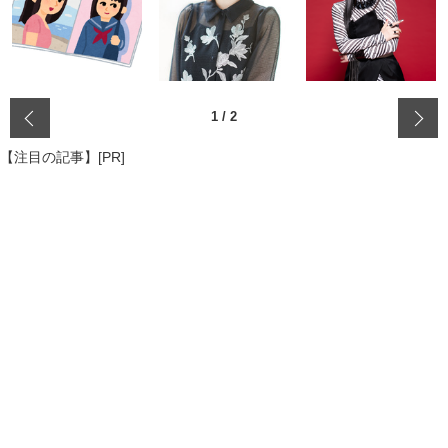
‹
1
/
2
【注目の記事】[PR]