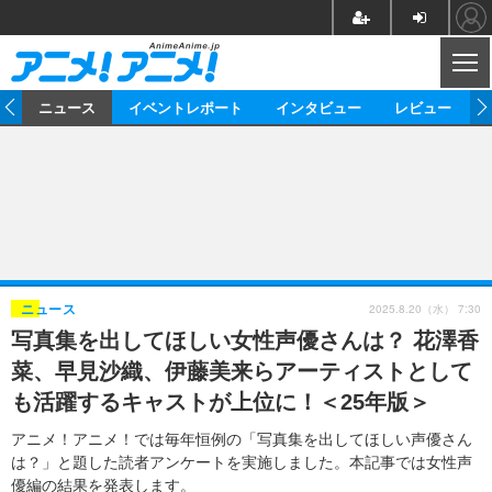
CL
ム
ニュース
イベントレポート
インタビュー
レビュー
ニュース
アニメ
映画/ドラマ
イベントレポート
マンガ
ノベル
アニメ
映画
インタビュー
音楽
声優
ライブ
舞台
スタッフ
声優
レビュー
2025.8.20（水） 7:30
ニュース
写真集を出してほしい女性声優さんは？ 花澤香
ゲーム
グッズ
海外イベント
ビジネス
俳優・タレント
アーティスト
アニメ
実写
動画
菜、早見沙織、伊藤美来らアーティストとして
イベント
海外
ビジネス
書評
イベント
アニメ
映画/ドラマ
連載・コラム
も活躍するキャストが上位に！＜25年版＞
ゲーム
座談会
アニメ！アニメ！TV
ABEMA Cafe
アニメ！アニメ！では毎年恒例の「写真集を出してほしい声優さん
は？」と題した読者アンケートを実施しました。本記事では女性声
優編の結果を発表します。