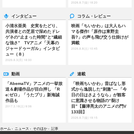
2026.8.7(金) 18:20
インタビュー
コラム・レビュー
小清水亜美 史実をたどり、
映画「ちいかわ」は大人もハ
共演者との芝居で深めたドレ
マる傑作!「原作は東野圭
ゲネの“止まった時間”と“繊細
吾?」の声も飛び交う仕掛けが
な強さ” TVアニメ「天幕の
満載
ジャードゥーガル」インタビ
2026.8.8(土) 10:45
ュー（８）
2026.8.3(月) 18:00
動画
連載
「AbemaTV」アニメの一挙放
「映画ちいかわ」昔ばなし形
送＆劇場作品が目白押し 「R
式から逸脱した“刺激”― 「今
e:ゼロ」「うたプリ」新海誠
日の日はさようなら」が観客
作品も
に意識させる物語の“裂け
目”【藤津亮太のアニメの門V
2017.3.18(土) 9:06
133回】
2026.8.7(金) 19:15
ホーム
›
ニュース
›
そのほか
›
記事