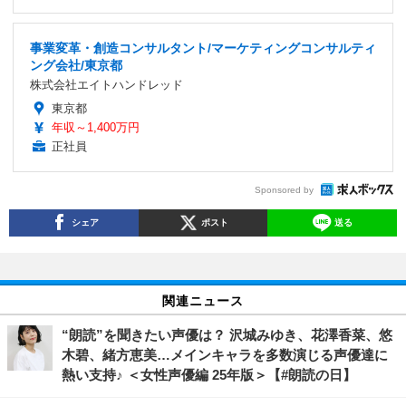
事業変革・創造コンサルタント/マーケティングコンサルティ
ング会社/東京都
株式会社エイトハンドレッド
東京都
年収～1,400万円
正社員
Sponsored by
シェア
ポスト
送る
関連ニュース
“朗読”を聞きたい声優は？ 沢城みゆき、花澤香菜、悠
木碧、緒方恵美…メインキャラを多数演じる声優達に
熱い支持♪ ＜女性声優編 25年版＞【#朗読の日】