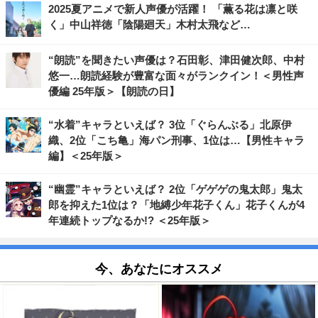
2025夏アニメで新人声優が活躍！ 「薫る花は凛と咲
く」中山祥徳「陰陽廻天」木村太飛など…
“朗読”を聞きたい声優は？石田彰、津田健次郎、中村
悠一…朗読経験が豊富な面々がランクイン！＜男性声
優編 25年版＞【朗読の日】
“水着”キャラといえば？ 3位「ぐらんぶる」北原伊
織、2位「こち亀」海パン刑事、1位は…【男性キャラ
編】＜25年版＞
“幽霊”キャラといえば？ 2位「ゲゲゲの鬼太郎」鬼太
郎を抑えた1位は？「地縛少年花子くん」花子くんが4
年連続トップなるか!? ＜25年版＞
今、あなたにオススメ