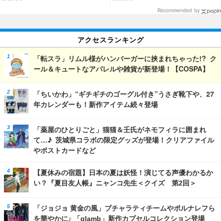
じ」【8月28日～】
Recommended by
アクセスランキング
「転スラ」リムル様がハンバーガーに挟まれちゃった!? ク
ール＆キュートなアパレルや雑貨が新登場！【COSPA】
「ちいかわ」“ギチギチのゴーグル付き”うさぎ靴下や、27
年カレンダーも！新作アイテム続々登場
「薬屋のひとりごと」猫猫＆壬氏がネモフィラに囲まれ
て…♪ 茨城県コラボの限定グッズが登場！クリアファイル
やポストカードなど
【夏休みの宿題】日本の夏は妖怪！演じてる声優わかるか
い？『夏目友人帳』ニャンコ先生＜クイズ 第2回＞
「ジョジョ 黄金の風」ブチャラティチームやポルナレフら
を華やかに♪ 「glamb」新作カプセルコレクション登場