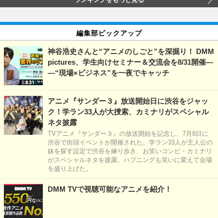
ランキングをもっと見る
編集部ピックアップ
神谷浩史さんと“アニメのしごと”を深掘り！ DMM
pictures、学生向けセミナー＆交流会を8/31開催―
―“現場×ビジネス”を一夜でキャッチ
アニメ『サンダー３』放送開始日に渋谷をジャッ
ク！学ラン33人が大捜索、カミナリがスペシャル
ネタ披露
TVアニメ『サンダー３』の放送開始を記念し、7月8日に
渋谷で街頭イベントが開催された。学ラン33人が主人公の
妹を探す設定で渋谷を練り歩き、お笑いコンビ・カミナリ
がスペシャルネタを披露。ハプニングも笑いに変えて会場
を盛り上げた。
DMM TVで視聴可能なアニメを紹介！