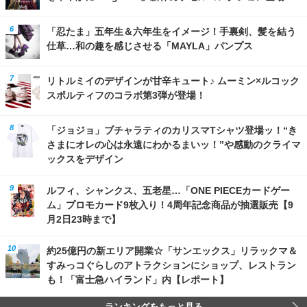
「忍たま」五年生＆六年生をイメージ！手裏剣、髪を結う
仕草…和の趣を感じさせる「MAYLA」パンプス
リトルミイのデザインが甘辛キュート♪ ムーミン×ルコック
スポルティフのコラボ第3弾が登場！
「ジョジョ」ブチャラティのカリスマTシャツ登場ッ！“き
さまにオレの心は永遠にわかるまいッ！”や感動のクライマ
ックスをデザイン
ルフィ、シャンクス、五老星…「ONE PIECEカードゲー
ム」プロモカード9枚入り！4周年記念商品が抽選販売【9
月2日23時まで】
約25億円の新エリア開業☆「サンエックス」リラックマ＆
すみっコぐらしのアトラクションにショップ、レストラン
も！「富士急ハイランド」内【レポート】