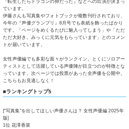
『転生したらドラゴンの卵だった』などへの出演が決まっ
ています。
伊藤さんも写真集やフォトブックが複数刊行されており、
今年の『声優グランプリ』8月号でも表紙を飾ったばかり
です。「ページをめくるたびに魅入ってしまう」や「ただ
ただ大好き。みっくに元気をもらっています」とのコメン
トが届いています。
女性声優編でも多彩な面々がランクイン。とくにソロアー
ティストとして活躍している声優陣が目立つのが特徴とな
っています。次ページでは投票があった全声優を公開中。
こちらもお見逃しなく！
■ランキングトップ5
[“写真集”を出してほしい声優さんは？ 女性声優編 2025年
版]
1位 花澤香菜