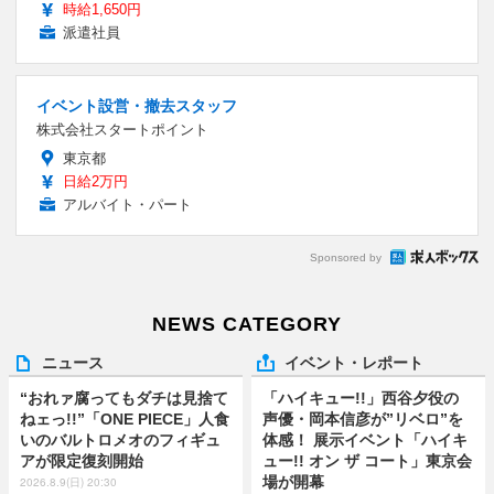
時給1,650円
派遣社員
イベント設営・撤去スタッフ
株式会社スタートポイント
東京都
日給2万円
アルバイト・パート
Sponsored by
NEWS CATEGORY
ニュース
イベント・レポート
“おれァ腐ってもダチは見捨て
「ハイキュー!!」西谷夕役の
ねェっ!!”「ONE PIECE」人食
声優・岡本信彦が”リベロ”を
いのバルトロメオのフィギュ
体感！ 展示イベント「ハイキ
アが限定復刻開始
ュー!! オン ザ コート」東京会
場が開幕
2026.8.9(日) 20:30