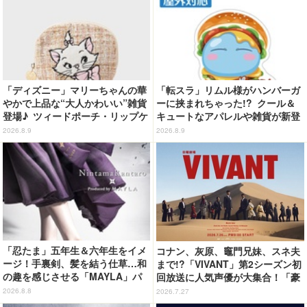
「ディズニー」マリーちゃんの華
「転スラ」リムル様がハンバーガ
やかで上品な“大人かわいい”雑貨
ーに挟まれちゃった!? クール＆
登場♪ ツィードポーチ・リップケ
キュートなアパレルや雑貨が新登
ース・トート
場！【COSPA】
2026.8.9
2026.8.9
「忍たま」五年生＆六年生をイメ
コナン、灰原、竈門兄妹、スネ夫
ージ！手裏剣、髪を結う仕草…和
まで!?「VIVANT」第2シーズン初
の趣を感じさせる「MAYLA」パ
回放送に人気声優が大集合！「豪
ンプス
華すぎる」花江夏樹＆鬼頭明里＆
2026.8.8
2026.7.27
関智一＆高山みなみら出演