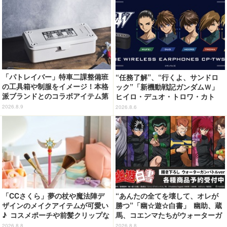
「パトレイバー」特車二課整備班
“任務了解”、“行くよ、サンドロ
の工具箱や制服をイメージ！本格
ック”「新機動戦記ガンダムＷ」
派ブランドとのコラボアイテム第
ヒイロ・デュオ・トロワ・カト
1弾が登場
ル・五飛の声がする…！ 新規録
2026.8.9
2026.8.6
り下ろしボイス搭載のワイヤレス
イヤホンが登場
「CCさくら」夢の杖や魔法陣デ
“あんたの全てを壊して、オレが
ザインのメイクアイテムが可愛い
勝つ”「幽☆遊☆白書」 幽助、蔵
♪ コスメポーチや前髪クリップな
馬、コエンマたちがウォーターガ
ど…毎日使いたい!!「タイトーく
ンバトル!? 新作グッズが登場☆
2026.8.8
2026.8.8