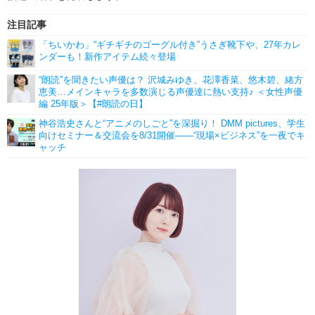
注目記事
「ちいかわ」“ギチギチのゴーグル付き”うさぎ靴下や、27年カレ
ンダーも！新作アイテム続々登場
“朗読”を聞きたい声優は？ 沢城みゆき、花澤香菜、悠木碧、緒方
恵美…メインキャラを多数演じる声優達に熱い支持♪ ＜女性声優
編 25年版＞【#朗読の日】
神谷浩史さんと“アニメのしごと”を深掘り！ DMM pictures、学生
向けセミナー＆交流会を8/31開催――“現場×ビジネス”を一夜でキ
ャッチ