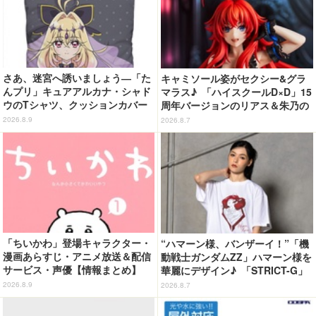
さあ、迷宮へ誘いましょう―「た
キャミソール姿がセクシー&グラ
んプリ」キュアアルカナ・シャド
マラス♪ 「ハイスクールD×D」15
ウのTシャツ、クッションカバー
周年バージョンのリアス＆朱乃の
などが新登場
フィギュアがリニューアルパッケ
2026.8.9
2026.8.7
ージで登場！
「ちいかわ」登場キャラクター・
“ハマーン様、バンザーイ！”「機
漫画あらすじ・アニメ放送＆配信
動戦士ガンダムZZ」ハマーン様を
サービス・声優【情報まとめ】
華麗にデザイン♪ 「STRICT-G」
Tシャツなどミニコレクション登
2026.8.9
2026.8.7
場