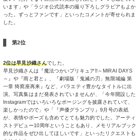
います」や「ラジオ公式読本の撮り下ろしグラビアもよか
った。ずっとファンです」といったコメントが寄せられま
した。
第2位
2位は早見沙織さん
でした。
早見沙織さんは『魔法つかいプリキュア!!～MIRAI DAYS
～』や『雨と君と』、『劇場版「鬼滅の刃」無限城編 第
一章 猗窩座再来』など、バラエティ豊かなタイトルに出
演。写真集はまだ発表されていませんが、「今年開設した
Instagramではいろいろなポージングを披露されていて、
楽しかったので」や「『声優グランプリ』9月号の表紙
が、表情やポーズも含めてとても魅力的でした。アーティ
ストデビュー10周年ということもあり、メモリアルブック
的な作品をぜひ出してほしいです」といったリクエストも