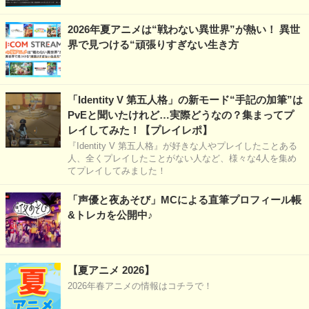
2026年夏アニメは“戦わない異世界”が熱い！ 異世
界で見つける“頑張りすぎない生き方
「Identity V 第五人格」の新モード“手記の加筆”は
PvEと聞いたけれど…実際どうなの？集まってプ
レイしてみた！【プレイレポ】
『Identity V 第五人格』が好きな人やプレイしたことある
人、全くプレイしたことがない人など、様々な4人を集め
てプレイしてみました！
「声優と夜あそび」MCによる直筆プロフィール帳
&トレカを公開中♪
【夏アニメ 2026】
2026年春アニメの情報はコチラで！