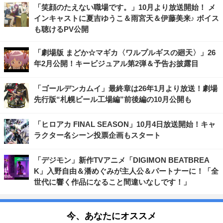
「笑顔のたえない職場です。」10月より放送開始！ メ
インキャストに夏吉ゆうこ＆雨宮天＆伊藤美来♪ ボイス
も聴けるPV公開
「劇場版 まどか☆マギカ〈ワルプルギスの廻天〉」26
年2月公開！キービジュアル第2弾＆予告お披露目
「ゴールデンカムイ」最終章は26年1月より放送！劇場
先行版“札幌ビール工場編”前後編の10月公開も
「ヒロアカ FINAL SEASON」10月4日放送開始！キャ
ラクター名シーン投票企画もスタート
「デジモン」新作TVアニメ「DIGIMON BEATBREA
K」入野自由＆潘めぐみが主人公＆パートナーに！「全
世代に響く作品になること間違いなしです！」
今、あなたにオススメ