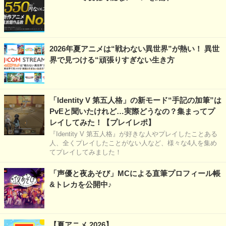
2026年夏アニメは“戦わない異世界”が熱い！ 異世
界で見つける“頑張りすぎない生き方
「Identity V 第五人格」の新モード“手記の加筆”は
PvEと聞いたけれど…実際どうなの？集まってプ
レイしてみた！【プレイレポ】
『Identity V 第五人格』が好きな人やプレイしたことある
人、全くプレイしたことがない人など、様々な4人を集め
てプレイしてみました！
「声優と夜あそび」MCによる直筆プロフィール帳
&トレカを公開中♪
【夏アニメ 2026】