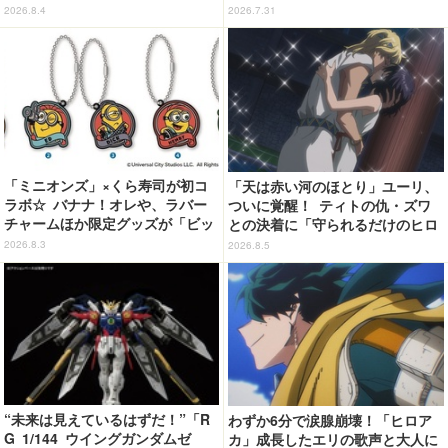
P SHOP「MAGIC STAGE」に新
報映像が公開！加藤直之新規描き
2026.8.4
2026.7.31
商品登場
下ろし特製スリーブのBlu-ray＆D
VD情報も
「ミニオンズ」×くら寿司が初コ
「天は赤い河のほとり」ユーリ、
ラボ☆ バナナ！オレや、ラバー
ついに覚醒！ ティトの仇・ズワ
チャームほか限定グッズが「ビッ
との決着に「守られるだけのヒロ
くらポン！」に登場【8月7日～】
インじゃなくなった」【第5話ネ
2026.8.3
2026.8.5
タバレあり反応まとめ】
“未来は見えているはずだ！”「R
わずか6分で涙腺崩壊！「ヒロア
G 1/144 ウイングガンダムゼ
カ」成長したエリの歌声と大人に