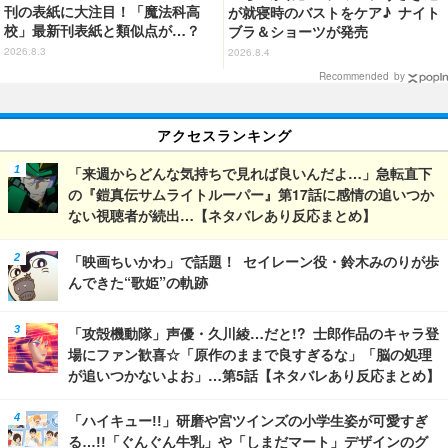
刊の表紙に大注目！「魔法科高
が就寝時のバストをケア♪ ナイト
校」最新刊表紙と類似点が…？
ブラ＆ショーツが発売
2026.8.3
2026.8.4
Recommended by
アクセスランキング
「来週からどんな気持ちで見れば良いんだよ…」急転直下
の『鎧真伝サムライトルーパー』第17話に感情の追いつか
ない視聴者が続出…【ネタバレあり反応まとめ】
「映画ちいかわ」で話題！ セイレーン役・鈴木みのりが歩
んできた“歌姫”の軌跡
「攻殻機動隊」声優・久川綾…だと!? 士郎作品のキャラ登
場にファン歓喜☆「原作のままで良すぎるな」「脳の処理
が追いつかないよお」…第5話【ネタバレあり反応まとめ】
「ハイキュー!!」研磨や宮ツインズの小学生姿が可愛すぎ
る…!!「ぐんぐん牛乳」や「しまだマート」デザインのグ