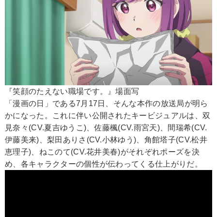
『笑顔のたえない職場です。』場面写
「漫画の日」である7月17日、そんな本作の放送局が明ら
かになった。これに伴い公開されたキービジュアルは、双
見奈々(CV.夏吉ゆうこ)、佐藤楓(CV.雨宮天)、間瑞希(CV.
伊藤美来)、梨田ありさ(CV.小林ゆう)、角館塔子(CV.松井
恵理子)、ねこのて(CV.花井美春)がそれぞれポーズを決
め、各キャラクターの個性が伝わってくる仕上がりだ。