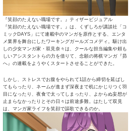
『笑顔のたえない職場です。』ティザービジュアル
『笑顔のたえない職場です。』は、くずしろが講談社「コ
ミックDAYS」にて連載中のマンガを原作とする、エンタ
メ業界を舞台にしたワーキングガールズコメディ。駆け出
しの少女マンガ家・双見奈々は、クールな担当編集や頼も
しいアシスタントらの力を借りて、念願の将棋マンガ『昴
へ』の連載をようやくスタートさせることができた。
しかし、ストレスでお腹をやられて1話から締切を延ばし
てもらったり、ネームが進まず深夜まで机にかじりつく羽
目になったり、夜食で太ってしまったり、よからぬ妄想が
止まらなかったりとその日々は前途多難。はたして双見
は、マンガ家ライフを笑顔で謳歌できるのか。