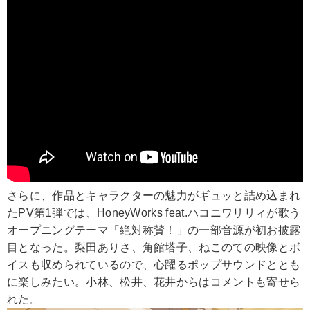
さらに、作品とキャラクターの魅力がギュッと詰め込まれ
たPV第1弾では、HoneyWorks feat.ハコニワリリィが歌う
オープニングテーマ「絶対称賛！」の一部音源が初お披露
目となった。梨田ありさ、角館塔子、ねこのての映像とボ
イスも収められているので、心躍るポップサウンドととも
に楽しみたい。小林、松井、花井からはコメントも寄せら
れた。