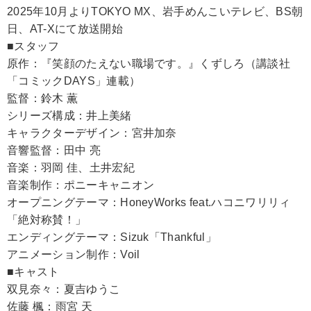
2025年10月よりTOKYO MX、岩手めんこいテレビ、BS朝
日、AT-Xにて放送開始
■スタッフ
原作：『笑顔のたえない職場です。』くずしろ（講談社
「コミックDAYS」連載）
監督：鈴木 薫
シリーズ構成：井上美緒
キャラクターデザイン：宮井加奈
音響監督：田中 亮
音楽：羽岡 佳、土井宏紀
音楽制作：ポニーキャニオン
オープニングテーマ：HoneyWorks feat.ハコニワリリィ
「絶対称賛！」
エンディングテーマ：Sizuk「Thankful」
アニメーション制作：Voil
■キャスト
双見奈々：夏吉ゆうこ
佐藤 楓：雨宮 天