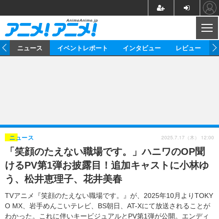
CL
ム
ニュース
イベントレポート
インタビュー
レビュー
ニュース
アニメ
映画/ドラマ
イベントレポート
マンガ
ノベル
アニメ
映画
インタビュー
音楽
声優
ライブ
舞台
スタッフ
声優
レビュー
2025.7.17（木） 12:00
ニュース
「笑顔のたえない職場です。」ハニワのOP聞
ゲーム
グッズ
海外イベント
ビジネス
俳優・タレント
アーティスト
アニメ
実写
動画
けるPV第1弾お披露目！追加キャストに小林ゆ
イベント
海外
ビジネス
書評
イベント
アニメ
映画/ドラマ
連載・コラム
う、松井恵理子、花井美春
ゲーム
座談会
アニメ！アニメ！TV
ABEMA Cafe
TVアニメ『笑顔のたえない職場です。』が、2025年10月よりTOKY
O MX、岩手めんこいテレビ、BS朝日、AT-Xにて放送されることが
わかった。これに伴いキービジュアルとPV第1弾が公開。エンディ