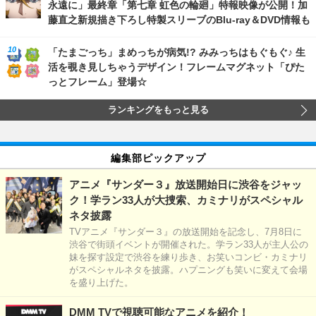
永遠に」最終章「第七章 虹色の輪廻」特報映像が公開！加
藤直之新規描き下ろし特製スリーブのBlu-ray＆DVD情報も
「たまごっち」まめっちが病気!? みみっちはもぐもぐ♪ 生
活を覗き見しちゃうデザイン！フレームマグネット「ぴた
っとフレーム」登場☆
ランキングをもっと見る
編集部ピックアップ
アニメ『サンダー３』放送開始日に渋谷をジャッ
ク！学ラン33人が大捜索、カミナリがスペシャル
ネタ披露
TVアニメ『サンダー３』の放送開始を記念し、7月8日に
渋谷で街頭イベントが開催された。学ラン33人が主人公の
妹を探す設定で渋谷を練り歩き、お笑いコンビ・カミナリ
がスペシャルネタを披露。ハプニングも笑いに変えて会場
を盛り上げた。
DMM TVで視聴可能なアニメを紹介！