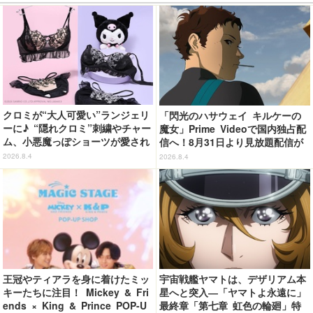
クロミが“大人可愛い”ランジェリ
「閃光のハサウェイ キルケーの
ーに♪ “隠れクロミ”刺繍やチャー
魔女」Prime Videoで国内独占配
ム、小悪魔っぽショーツが愛され
信へ！8月31日より見放題配信が
度満点◎
スタート
2026.8.4
2026.8.4
王冠やティアラを身に着けたミッ
宇宙戦艦ヤマトは、デザリアム本
キーたちに注目！ Mickey & Fri
星へと突入―「ヤマトよ永遠に」
ends × King & Prince POP-U
最終章「第七章 虹色の輪廻」特