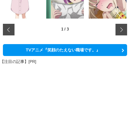
‹
1
/
3
TVアニメ『笑顔のたえない職場です。』
【注目の記事】[PR]