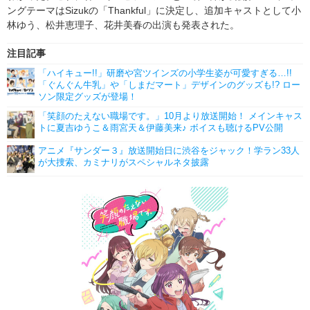
ングテーマはSizukの「Thankful」に決定し、追加キャストとして小
林ゆう、松井恵理子、花井美春の出演も発表された。
注目記事
「ハイキュー!!」研磨や宮ツインズの小学生姿が可愛すぎる…!!
「ぐんぐん牛乳」や「しまだマート」デザインのグッズも!? ロー
ソン限定グッズが登場！
「笑顔のたえない職場です。」10月より放送開始！ メインキャス
トに夏吉ゆうこ＆雨宮天＆伊藤美来♪ ボイスも聴けるPV公開
アニメ『サンダー３』放送開始日に渋谷をジャック！学ラン33人
が大捜索、カミナリがスペシャルネタ披露