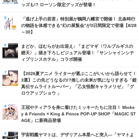
ッズも!? ローソン限定グッズが登場！
「逃げ上手の若君」特別展が鶴岡八幡宮で開催！ 北条時行
の物語を体感できる“幻の展覧会”が3日間限定で登場【8/28
～30】
まどか、ほむらがお出迎え♪ 「まどマギ〈ワルプルギスの
廻天〉」描き下ろしビジュアル登場！「サンシャインシテ
ィプリンスホテル」コラボ開催
【2026夏アニメ ライターが選ぶここがいいから語らせて！
3選】この先どうなるの!?推しの未来が気になりすぎる「鎧
真伝サムライトルーパー」「乙女怪獣キャラメリゼ」「グ
ロウアップショウ 」
王冠やティアラを身に着けたミッキーたちに注目！ Micke
y & Friends × King & Prince POP-UP SHOP「MAGIC ST
AGE」に新商品登場
宇宙戦艦ヤマトは、デザリアム本星へと突入―「ヤマトよ