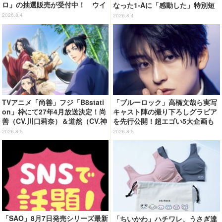
ロ」の抽選販売が受付中！ ウイ
なった1-Aに「感動した」特別短
ングバインダーにRGならではの
編「I am a hero too」【ネタバ
2026.8.4
2026.8.4
ギミックを搭載
レあり反応まとめ】
TVアニメ「尚善」フジ「B8stati
「ブルーロック」高橋文哉ら実写
on」枠にて27年4月放送決定！尚
キャスト陣の撮り下ろしグラビア
善（CV.川口莉奈）＆道然（CV.神
を先行公開！超エゴい5大企画も
谷浩史）ら登場の第1弾PVも公開
「週刊少年マガジン」36.37合併
2026.8.5
2026.8.5
号
「SAO」8月7日発売シリーズ最新
「ちいかわ」ハチワレ、うさぎ達