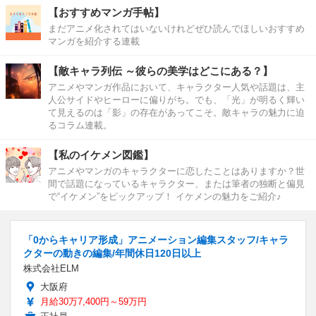
【おすすめマンガ手帖】
まだアニメ化されてはいないけれどぜひ読んでほしいおすすめ
マンガを紹介する連載
【敵キャラ列伝 ～彼らの美学はどこにある？】
アニメやマンガ作品において、キャラクター人気や話題は、主
人公サイドやヒーローに偏りがち。でも、「光」が明るく輝い
て見えるのは「影」の存在があってこそ。敵キャラの魅力に迫
るコラム連載。
【私のイケメン図鑑】
アニメやマンガのキャラクターに恋したことはありますか？世
間で話題になっているキャラクター、または筆者の独断と偏見
で“イケメン”をピックアップ！ イケメンの魅力をご紹介♪
「0からキャリア形成」アニメーション編集スタッフ/キャラ
クターの動きの編集/年間休日120日以上
株式会社ELM
大阪府
月給30万7,400円～59万円