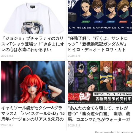
「ジョジョ」ブチャラティのカリ
“任務了解”、“行くよ、サンドロ
スマTシャツ登場ッ！“きさまにオ
ック”「新機動戦記ガンダムＷ」
レの心は永遠にわかるまい
ヒイロ・デュオ・トロワ・カト
ッ！”や感動のクライマックスを
ル・五飛の声がする…！ 新規録
2026.8.6
2026.8.6
デザイン
り下ろしボイス搭載のワイヤレス
イヤホンが登場
キャミソール姿がセクシー&グラ
“あんたの全てを壊して、オレが
マラス♪ 「ハイスクールD×D」15
勝つ”「幽☆遊☆白書」 幽助、蔵
周年バージョンのリアス＆朱乃の
馬、コエンマたちがウォーターガ
フィギュアがリニューアルパッケ
ンバトル!? 新作グッズが登場☆
2026.8.7
2026.8.8
ージで登場！
Recommended by