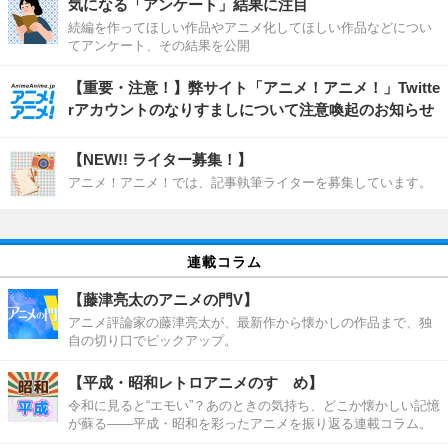
気になる「アンケート」結果に注目
続編を作ってほしい作品やアニメ化してほしい作品などについ
てアンケート、その結果を公開
【重要・注意！】弊サイト「アニメ！アニメ！」Twitte
rアカウントのなりすましについて注意喚起のお知らせ
【NEW!! ライター募集！】
アニメ！アニメ！では、記事執筆ライターを募集しています。
連載コラム
【藤津亮太のアニメの門V】
アニメ評論家の藤津亮太が、最新作から懐かしの作品まで、独
自の切り口でピックアップ。
【平成・昭和レトロアニメのすゝめ】
令和に見ると“エモい”？あのときの気持ち、どこか懐かしい記憶
が蘇る――平成・昭和を彩ったアニメを振り返る連載コラム。