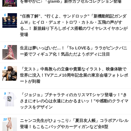
を華やかに♪ 「glamb」新作カプセルコレクション登場
“任務了解”、“行くよ、サンドロック”「新機動戦記ガンダ
ムＷ」ヒイロ・デュオ・トロワ・カトル・五飛の声がす
る…！ 新規録り下ろしボイス搭載のワイヤレスイヤホンが
登場
生足は夢いっぱいだ…！「To LOVEる」ララがピンクバニ
ー姿でフィギュア化！気品ただようボディに注目
「文スト」中島敦らの立像や貴重なイラスト、映像体験で
世界に没入！TVアニメ10周年記念展の東京会場フォトレポ
ートが到着
「ジョジョ」ブチャラティのカリスマTシャツ登場ッ！“き
さまにオレの心は永遠にわかるまいッ！”や感動のクライマ
ックスをデザイン
ニャンコ先生がひょっこり♪「夏目友人帳」コラボアパレル
登場！もこもこバッグやカーディガンなど全8型