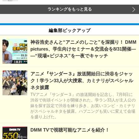
ランキングをもっと見る
編集部ピックアップ
神谷浩史さんと“アニメのしごと”を深掘り！ DMM
pictures、学生向けセミナー＆交流会を8/31開催―
―“現場×ビジネス”を一夜でキャッチ
アニメ『サンダー３』放送開始日に渋谷をジャッ
ク！学ラン33人が大捜索、カミナリがスペシャル
ネタ披露
TVアニメ『サンダー３』の放送開始を記念し、7月8日に
渋谷で街頭イベントが開催された。学ラン33人が主人公の
妹を探す設定で渋谷を練り歩き、お笑いコンビ・カミナリ
がスペシャルネタを披露。ハプニングも笑いに変えて会場
を盛り上げた。
DMM TVで視聴可能なアニメを紹介！