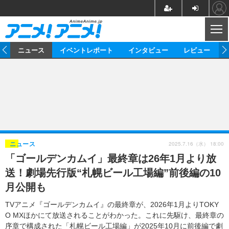
CL
ム
ニュース
イベントレポート
インタビュー
レビュー
ニュース
アニメ
映画/ドラマ
イベントレポート
マンガ
ノベル
アニメ
映画
インタビュー
音楽
声優
ライブ
舞台
スタッフ
声優
レビュー
2025.7.16（水） 18:00
ニュース
「ゴールデンカムイ」最終章は26年1月より放
ゲーム
グッズ
海外イベント
ビジネス
俳優・タレント
アーティスト
アニメ
実写
動画
送！劇場先行版“札幌ビール工場編”前後編の10
イベント
海外
ビジネス
書評
イベント
アニメ
映画/ドラマ
連載・コラム
月公開も
ゲーム
座談会
アニメ！アニメ！TV
ABEMA Cafe
TVアニメ『ゴールデンカムイ』の最終章が、2026年1月よりTOKY
O MXほかにて放送されることがわかった。これに先駆け、最終章の
序章で構成された「札幌ビール工場編」が2025年10月に前後編で劇