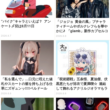
“バイク”キャラといえば？ アン
「ジョジョ 黄金の風」ブチャラ
ケート〆切は8月11日
ティチームやポルナレフらを華や
かに♪ 「glamb」新作カプセルコ
レクション登場
2026.8.7
2026.8.8
「私を選んで」…口元に咥えた値
「呪術廻戦」五条悟、夏油傑、伏
札やスカートの裾を持ち上げる仕
黒恵たちが浴衣で夏満喫☆ 連結
草にズギュンッ!!!!ベルドール
して飾れるアクリルジオラマもラ
「ロゼ」がフィギュアで新登場
インナップ！「まるくじ」登場
2026.8.8
2026.8.8