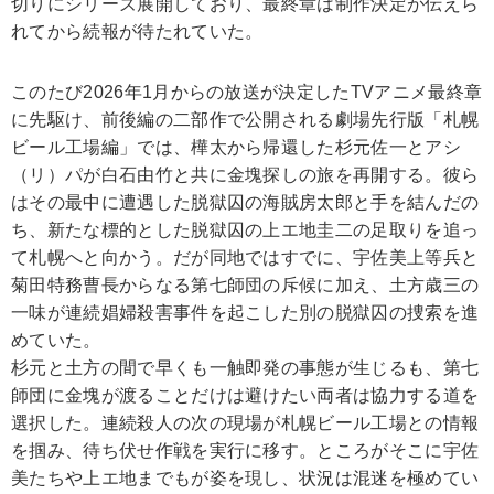
切りにシリーズ展開しており、最終章は制作決定が伝えら
れてから続報が待たれていた。
このたび2026年1月からの放送が決定したTVアニメ最終章
に先駆け、前後編の二部作で公開される劇場先行版「札幌
ビール工場編」では、樺太から帰還した杉元佐一とアシ
（リ）パが白石由竹と共に金塊探しの旅を再開する。彼ら
はその最中に遭遇した脱獄囚の海賊房太郎と手を結んだの
ち、新たな標的とした脱獄囚の上エ地圭二の足取りを追っ
て札幌へと向かう。だが同地ではすでに、宇佐美上等兵と
菊田特務曹長からなる第七師団の斥候に加え、土方歳三の
一味が連続娼婦殺害事件を起こした別の脱獄囚の捜索を進
めていた。
杉元と土方の間で早くも一触即発の事態が生じるも、第七
師団に金塊が渡ることだけは避けたい両者は協力する道を
選択した。連続殺人の次の現場が札幌ビール工場との情報
を掴み、待ち伏せ作戦を実行に移す。ところがそこに宇佐
美たちや上エ地までもが姿を現し、状況は混迷を極めてい