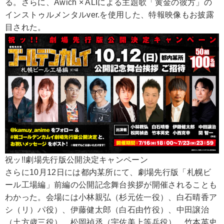
る。さらに、Awich × ALIによる主題歌「黄金の彼方」の
インストゥルメンタルver.を使用した、特報映像もお披露
目された。
祝ッ!!劇場先行版公開決定キャンペーン
さらに10月12日には都内某所にて、劇場先行版「札幌ビ
ール工場編」前編の公開記念舞台挨拶が開催されることも
わかった。会場には小林親弘（杉元佐一役）、白石晴香ア
シ（リ）パ役）、伊藤健太郎（白石由竹役）、中田譲治
（土方歳三役）、松岡禎丞（宇佐美上等兵役）、竹本英史