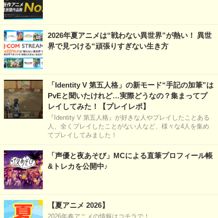
2026年夏アニメは“戦わない異世界”が熱い！ 異世
界で見つける“頑張りすぎない生き方
「Identity V 第五人格」の新モード“手記の加筆”は
PvEと聞いたけれど…実際どうなの？集まってプ
レイしてみた！【プレイレポ】
『Identity V 第五人格』が好きな人やプレイしたことある
人、全くプレイしたことがない人など、様々な4人を集め
てプレイしてみました！
「声優と夜あそび」MCによる直筆プロフィール帳
&トレカを公開中♪
【夏アニメ 2026】
2026年春アニメの情報はコチラで！