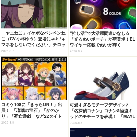
「ヤニねこ」イケボなペンペンね
“推し活”で大活躍間違いなし☆
こ（CV.小林ゆう）登場にゃ♪「※
「光るぬいポーチ」が新登場！EL
マネをしないでください」テロッ
ワイヤー搭載でぬいが輝く
プや、アルねこ失踪で江ノ島が聖
2026.8.7
2026.8.7
地になっちゃう!?「今期の癒し
枠」「怒られない回」第6話【ネ
タバレあり反応まとめ】
コミケ108に「きゃらON！」出
可愛すぎるモチーフデザイン♪
展！ 「瑠璃の宝石」「かのか
「名探偵コナン」コナン&怪盗キ
り」「死亡遊戯」など22タイト
ッドのモチーフを表現！ 「MAYL
ル・350種以上のグッズ販売
A」パンプスがセール実施中【3
2026.8.8
2026.8.6
0％オフセール】