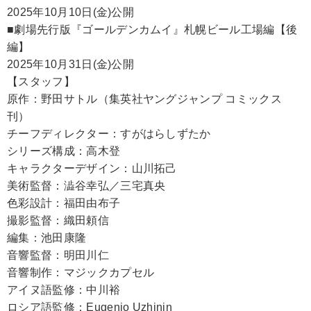
2025年10月10日(金)公開
■劇場先行版『ゴールデンカムイ』札幌ビール工場編【後
編】
2025年10月31日(金)公開
【スタッフ】
原作：野田サトル（集英社ヤングジャンプ コミックス
刊）
チーフディレクター：すがはらしずたか
シリーズ構成：高木登
キャラクターデザイン：山川拓己
美術監督：澁谷幸弘／三宅真央
色彩設計：福田由布子
撮影監督：織田頼信
編集：池田康隆
音響監督：明田川仁
音響制作：マジックカプセル
アイヌ語監修：中川裕
ロシア語監修：Eugenio Uzhinin