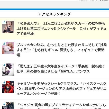
アクセスランキング
「私を選んで」…口元に咥えた値札やスカートの裾を持ち
上げる仕草にズギュンッ!!!!ベルドール「ロゼ」がフィギュ
アで新登場
ブルマの食い込み、むっちりとした腰まわり…そして“挑発
する目”!!「おさぼりギャル 愛沢りさ」フィギュアで新登
場
「忍たま」五年生＆六年生をイメージ！手裏剣、髪を結う
仕草…和の趣を感じさせる「MAYLA」パンプス
キャミソール姿がセクシー&グラマラス♪ 「ハイスクールD
×D」15周年バージョンのリアス＆朱乃のフィギュアがリニ
ューアルパッケージで登場！
「ジョジョ 黄金の風」ブチャラティチームやポルナレフら