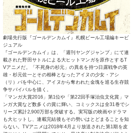
劇場先行版『ゴールデンカムイ』札幌ビール工場編キービ
ジュアル
『ゴールデンカムイ』は、「週刊ヤングジャンプ」にて連
載された野田サトルによる大ヒットマンガを原作とするT
Vアニメだ。「不死身の杉元」の異名を持つ日露戦争の英
雄・杉元佐一とその相棒となったアイヌの少女・アシ
（リ）パを中心に、アイヌから奪われた金塊を巡る生存競
争サバイバルを描く。
「マンガ大賞2016」第1位や「第22回手塚治虫文化賞」マ
ンガ大賞など数多くの賞に輝い、コミックスは全31巻でシ
リーズ累計2,900万部を突破する。実写版の映画やドラマ
も大ヒットし、連載完結後もその勢いはとどまることを知
らない。TVアニメは2018年4月より放送された第1期を皮