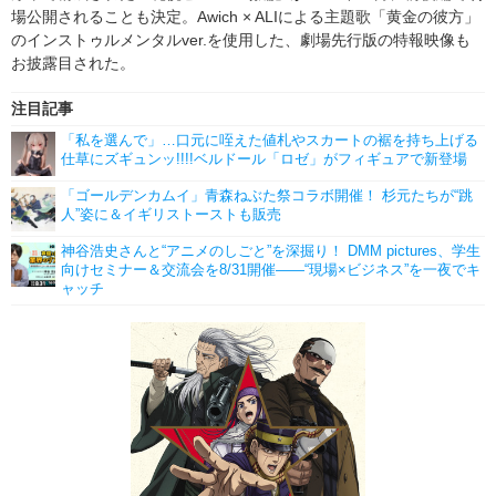
場公開されることも決定。Awich × ALIによる主題歌「黄金の彼方」
のインストゥルメンタルver.を使用した、劇場先行版の特報映像も
お披露目された。
注目記事
「私を選んで」…口元に咥えた値札やスカートの裾を持ち上げる
仕草にズギュンッ!!!!ベルドール「ロゼ」がフィギュアで新登場
「ゴールデンカムイ」青森ねぶた祭コラボ開催！ 杉元たちが“跳
人”姿に＆イギリストーストも販売
神谷浩史さんと“アニメのしごと”を深掘り！ DMM pictures、学生
向けセミナー＆交流会を8/31開催――“現場×ビジネス”を一夜でキ
ャッチ