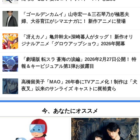
「ゴールデンカムイ」山寺宏一＆三石琴乃が極悪夫
婦、大谷育江がシマエナガに！ 新作アニメに登場
「冴えカノ」亀井幹太×深崎暮人がタッグ！ 新作オリ
ジナルアニメ「グロウアップショウ」2026年開幕
「劇場版 転スラ 蒼海の涙編」2026年2月27日公開！ 特
報＆キービジュアル第1弾お披露目
高橋留美子「MAO」26年春にTVアニメ化！制作は「犬
夜叉」以来のサンライズ キャストに梶裕貴ら
今、あなたにオススメ