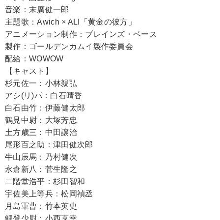
音楽：末廣健一郎
主題歌：Awich × ALI「黄金の彼方」
アニメーション制作：ブレインズ・ベース
製作：ゴールデンカムイ製作委員会
配給：WOWOW
【キャスト】
杉元佐一：小林親弘
アシ(リ)パ：白石晴香
白石由竹：伊藤健太郎
鶴見中尉：大塚芳忠
土方歳三：中田譲治
尾形百之助：津田健次郎
牛山辰馬：乃村健次
永倉新八：菅生隆之
二階堂浩平：杉田智和
宇佐美上等兵：松岡禎丞
月島軍曹：竹本英史
鯉登少尉：小西克幸