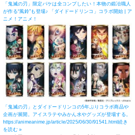
「鬼滅の刃」限定パケは全コンプしたい！本物の鍛冶職人
が作る“風鈴”も登場♪ 「ダイドードリンコ」コラボ開始 | ア
ニメ！アニメ！
「鬼滅の刃」とダイドードリンコの5年ぶりコラボ商品や
企画が展開。アイスラテやみかん水やグッズが登場する。
https://animeanime.jp/article/2025/06/30/91541.html
続き
を読む »