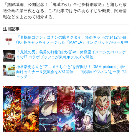
「無限城編」公開記念！「鬼滅の刃」全七夜特別放送』と題した放
送企画の第三夜となる。この記事ではそのあらすじや概要、関連情
報などをまとめて紹介する。
注目記事
「名探偵コナン」コナンの蝶ネクタイ、怪盗キッドの“1412”が目
印♪ 各キャラをイメージした「MAYLA」リングセットがセール中
「鬼滅の刃」義勇の好物“鮭大根”や、猗窩座イメージのコロッケ
まで!? コラボブッフェが東急ホテルズで開催
神谷浩史さんと“アニメのしごと”を深掘り！ DMM pictures、学生
向けセミナー＆交流会を8/31開催――“現場×ビジネス”を一夜でキ
ャッチ