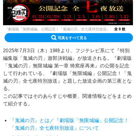
『劇場版「無限城編」公開記念！「鬼滅の刃」全七夜特別放送』
全 9 枚
写真をすべて見る
2025年7月3日（木）19時より、フジテレビ系にて『特別
編集版「鬼滅の刃」遊郭決戦編』が放送される。『劇場版
「鬼滅の刃」無限城編 第一章 猗窩座再来』の公開を記念
して行われている、『劇場版「無限城編」公開記念！「鬼
滅の刃」全七夜特別放送』と題した放送企画の第三夜とな
る。
この記事ではそのあらすじや概要、関連情報などをまとめ
て紹介する。
『鬼滅の刃』とは／『劇場版「無限城編」公開記念！
「鬼滅の刃」全七夜特別放送』について