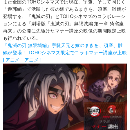
また全国のTOHOシネマズでは現在、宇随、そして同じく
「遊郭編」で活躍した彼の嫁であるまきを、須磨、雛鶴が
登場する、『鬼滅の刃』とTOHOシネマズのコラボレーシ
ョンによる『劇場版「鬼滅の刃」無限城編 第一章 猗窩座
再来』の公開に先駆けたマナー講座の映像の期間限定上映
も行われている。
「鬼滅の刃 無限城編」宇髄天元と嫁のまきを、須磨、雛
鶴が登場！ TOHOシネマズ限定でコラボマナー講座が上映
| アニメ！アニメ！