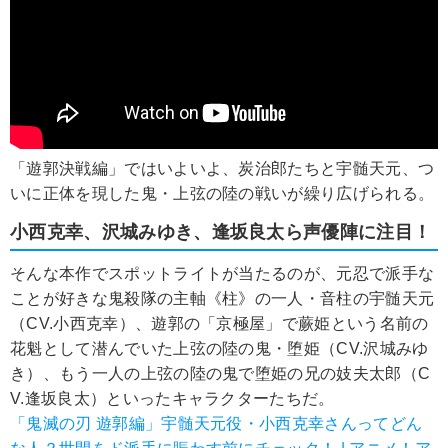
「遊郭決戦編」ではいよいよ、炭治郎たちと宇髄天元、つ
いに正体を現した鬼・上弦の陸の戦いが繰り広げられる。
小西克幸、沢城みゆき、逢坂良太ら声優陣に注目！
そんな本作でスポットライトが当たるのが、元忍で派手な
ことが好きな鬼殺隊の主軸《柱》の一人・音柱の宇髄天元
（CV.小西克幸）、遊郭の「京極屋」で蕨姫という名前の
花魁として潜んでいた上弦の陸の鬼・堕姫（CV.沢城みゆ
き）、もう一人の上弦の陸の鬼で堕姫の兄の妓夫太郎（C
V.逢坂良太）といったキャラクターたちだ。
「鬼滅の刃 遊郭編」宇髄天元役・小西克幸さんってどん