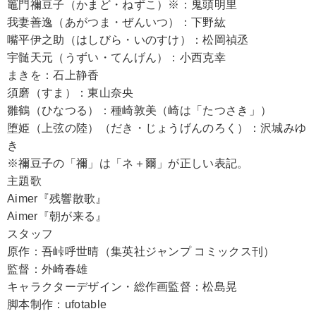
竈門禰豆子（かまど・ねずこ）※：鬼頭明里
我妻善逸（あがつま・ぜんいつ）：下野紘
嘴平伊之助（はしびら・いのすけ）：松岡禎丞
宇髄天元（うずい・てんげん）：小西克幸
まきを：石上静香
須磨（すま）：東山奈央
雛鶴（ひなつる）：種崎敦美（崎は「たつさき」）
堕姫（上弦の陸）（だき・じょうげんのろく）：沢城みゆ
き
※禰豆子の「禰」は「ネ＋爾」が正しい表記。
主題歌
Aimer『残響散歌』
Aimer『朝が来る』
スタッフ
原作：吾峠呼世晴（集英社ジャンプ コミックス刊）
監督：外崎春雄
キャラクターデザイン・総作画監督：松島晃
脚本制作：ufotable