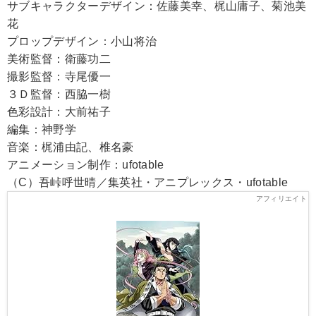
サブキャラクターデザイン：佐藤美幸、梶山庸子、菊池美
花
プロップデザイン：小山将治
美術監督：衛藤功二
撮影監督：寺尾優一
３Ｄ監督：西脇一樹
色彩設計：大前祐子
編集：神野学
音楽：梶浦由記、椎名豪
アニメーション制作：ufotable
（C）吾峠呼世晴／集英社・アニプレックス・ufotable