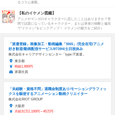
るコラム連載。
【私のイケメン図鑑】
アニメやマンガのキャラクターに恋したことはありますか？世
間で話題になっているキャラクター、または筆者の独断と偏見
で“イケメン”をピックアップ！ イケメンの魅力をご紹介♪
「派遣登録」画像加工・動画編集「SNS」/完全在宅/アニメ
好き歓迎/動画配信サービス/97394/土日祝休み
株式会社キャリアデザインセンター「type IT派遣」
東京都
時給1,800円
派遣社員
「未経験・資格不問」退職金制度あり/モーショングラフィッ
クスを駆使するアニメーション動画クリエイター
株式会社RIOT GROUP
大阪府
月給31万2,100円～45万円