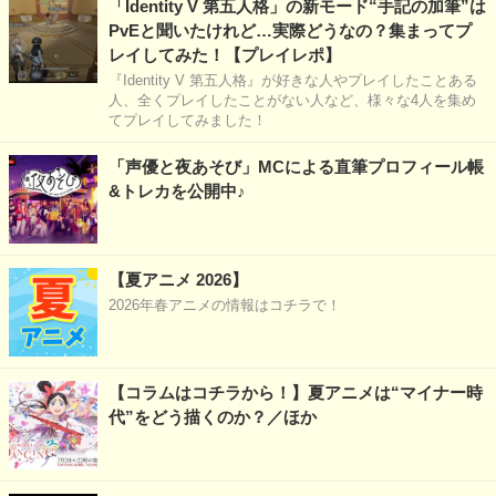
「Identity V 第五人格」の新モード“手記の加筆”は
PvEと聞いたけれど…実際どうなの？集まってプ
レイしてみた！【プレイレポ】
『Identity V 第五人格』が好きな人やプレイしたことある
人、全くプレイしたことがない人など、様々な4人を集め
てプレイしてみました！
「声優と夜あそび」MCによる直筆プロフィール帳
&トレカを公開中♪
【夏アニメ 2026】
2026年春アニメの情報はコチラで！
【コラムはコチラから！】夏アニメは“マイナー時
代”をどう描くのか？／ほか