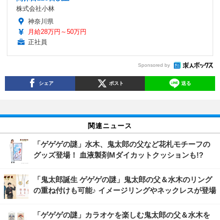
株式会社小林
神奈川県
月給28万円～50万円
正社員
Sponsored by
シェア
ポスト
送る
関連ニュース
「ゲゲゲの謎」水木、鬼太郎の父など花札モチーフの
グッズ登場！ 血液製剤Mダイカットクッションも!?
「鬼太郎誕生 ゲゲゲの謎」鬼太郎の父＆水木のリング
の重ね付けも可能♪ イメージリングやネックレスが登場
「ゲゲゲの謎」カラオケを楽しむ鬼太郎の父＆水木を