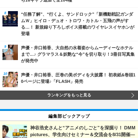
“任務了解”、“行くよ、サンドロック”「新機動戦記ガンダ
ムＷ」ヒイロ・デュオ・トロワ・カトル・五飛の声がす
る…！ 新規録り下ろしボイス搭載のワイヤレスイヤホンが
登場
声優・井口裕香、大自然の水着姿からムーディーなホテル
まで…♪ グラマラス＆妖艶な“今”を切り取り！3冊目写真集
が発売中
声優・井口裕香、圧巻の美ボディを大披露！ 初表紙&巻頭1
0ページに登場♪「FLASH」発売
ランキングをもっと見る
編集部ピックアップ
神谷浩史さんと“アニメのしごと”を深掘り！ DMM
pictures、学生向けセミナー＆交流会を8/31開催―