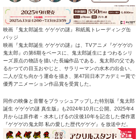
映画『鬼太郎誕生 ゲゲゲの謎』和紙風トレーディング缶
バッジ
映画『鬼太郎誕生 ゲゲゲの謎』は、TVアニメ『ゲゲゲの
鬼太郎』の第6期をベースに、鬼太郎誕生にまつわるシリ
ーズ原点の物語を描いた長編作品である。鬼太郎の父であ
るかつての目玉おやじと、サラリーマンの水木の出会い、
二人が立ち向かう運命を描き、第47回日本アカデミー賞で
優秀アニメーション作品賞を受賞した。
同作の映像と音響をブラッシュアップした特別版『鬼太郎
誕生 ゲゲゲの謎 真生版』も2024年10月に公開。2025年4
月からは原作者・水木しげるの没後10年を記念した傑作選
『ゲゲゲの鬼太郎 私の愛した歴代ゲゲゲ』を放送中だ。