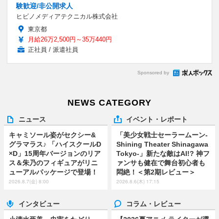
験歓迎/非公開求人
ヒビノメディアテクニカル株式会社
東京都
月給26万2,500円～35万440円
正社員 / 派遣社員
Sponsored by
NEWS CATEGORY
ニュース
イベント・レポート
キャミソール姿がセクシー&
「美少女戦士セーラームーン-
グラマラス♪ 「ハイスクールD
Shining Theater Shinagawa
×D」15周年バージョンのリア
Tokyo-」新たな敵はAI!? 神フ
ス＆朱乃のフィギュアがリニ
ァンサも健在で舞台初心者も
ューアルパッケージで登場！
悶絶！＜第2期レビュー＞
2026.8.7(金) 8:00
2026.8.6(木) 17:15
インタビュー
コラム・レビュー