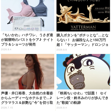
「ちいかわ」ハチワレ、うさぎ達
購入ボタンを“ポチッとな”…とな
が就寝時のバストをケア♪ ナイト
らない！ お値段なんと150万円
ブラ＆ショーツが発売
超！「ヤッターマン」ドロンジョ
様が黄金の輝きをまといミニフィ
2026.8.4
2026.8.6
ギュア化 ヤッターワン&おだてブ
タも
声優・井口裕香、大自然の水着姿
「映画ちいかわ」で話題！ セイ
からムーディーなホテルまで…♪
レーン役・鈴木みのりが歩んでき
グラマラス＆妖艶な“今”を切り取
た“歌姫”の軌跡
り！3冊目写真集が発売中
2026.7.15
2026.8.4