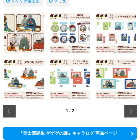
ゲゲゲの鬼太郎
グッズ
‹
1
/
2
『鬼太郎誕生 ゲゲゲの謎』キャラログ 商品ページ