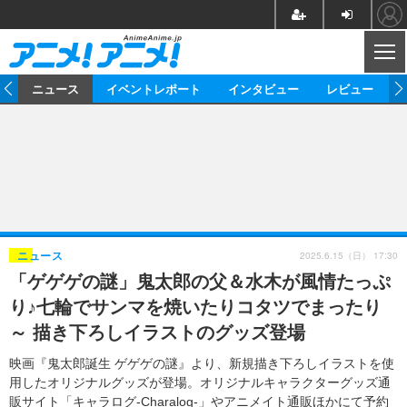
CL
ム
ニュース
イベントレポート
インタビュー
レビュー
ニュース
アニメ
映画/ドラマ
イベントレポート
マンガ
ノベル
アニメ
映画
インタビュー
音楽
声優
ライブ
舞台
スタッフ
声優
レビュー
2025.6.15（日） 17:30
ニュース
「ゲゲゲの謎」鬼太郎の父＆水木が風情たっぷ
ゲーム
グッズ
海外イベント
ビジネス
俳優・タレント
アーティスト
アニメ
実写
動画
り♪七輪でサンマを焼いたりコタツでまったり
イベント
海外
ビジネス
書評
イベント
アニメ
映画/ドラマ
連載・コラム
～ 描き下ろしイラストのグッズ登場
ゲーム
座談会
アニメ！アニメ！TV
ABEMA Cafe
映画『鬼太郎誕生 ゲゲゲの謎』より、新規描き下ろしイラストを使
用したオリジナルグッズが登場。オリジナルキャラクターグッズ通
販サイト「キャラログ-Charalog-」やアニメイト通販ほかにて予約