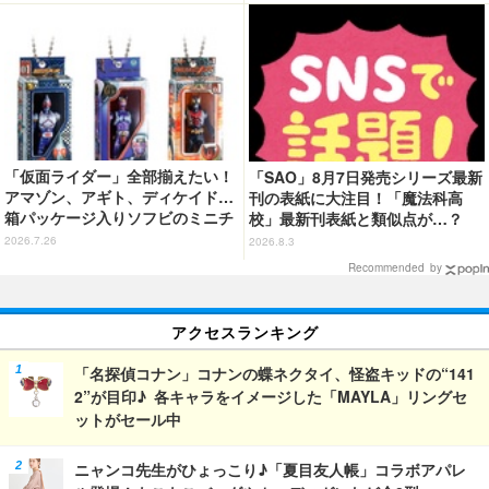
「仮面ライダー」全部揃えたい！
「SAO」8月7日発売シリーズ最新
アマゾン、アギト、ディケイド…
刊の表紙に大注目！「魔法科高
箱パッケージ入りソフビのミニチ
校」最新刊表紙と類似点が…？
ュアが登場
2026.7.26
2026.8.3
Recommended by
アクセスランキング
「名探偵コナン」コナンの蝶ネクタイ、怪盗キッドの“141
2”が目印♪ 各キャラをイメージした「MAYLA」リングセ
ットがセール中
ニャンコ先生がひょっこり♪「夏目友人帳」コラボアパレ