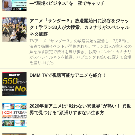
―“現場×ビジネス”を一夜でキャッチ
アニメ『サンダー３』放送開始日に渋谷をジャッ
ク！学ラン33人が大捜索、カミナリがスペシャル
ネタ披露
TVアニメ『サンダー３』の放送開始を記念し、7月8日に
渋谷で街頭イベントが開催された。学ラン33人が主人公の
妹を探す設定で渋谷を練り歩き、お笑いコンビ・カミナリ
がスペシャルネタを披露。ハプニングも笑いに変えて会場
を盛り上げた。
DMM TVで視聴可能なアニメを紹介！
2026年夏アニメは“戦わない異世界”が熱い！ 異世
界で見つける“頑張りすぎない生き方