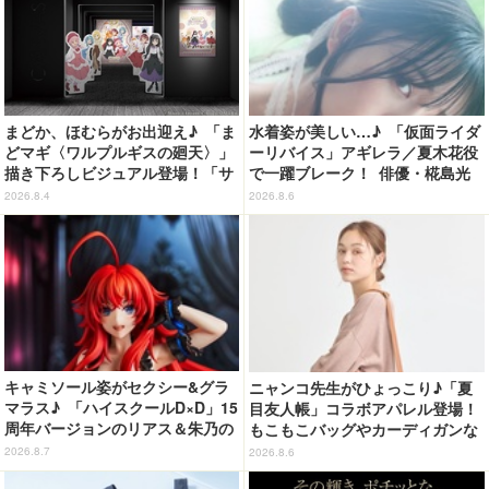
まどか、ほむらがお出迎え♪ 「ま
水着姿が美しい…♪ 「仮面ライダ
どマギ〈ワルプルギスの廻天〉」
ーリバイス」アギレラ／夏木花役
描き下ろしビジュアル登場！「サ
で一躍ブレーク！ 俳優・椛島光
ンシャインシティプリンスホテ
の2nd写真集が予約開始
2026.8.4
2026.8.6
ル」コラボ開催
キャミソール姿がセクシー&グラ
ニャンコ先生がひょっこり♪「夏
マラス♪ 「ハイスクールD×D」15
目友人帳」コラボアパレル登場！
周年バージョンのリアス＆朱乃の
もこもこバッグやカーディガンな
フィギュアがリニューアルパッケ
ど全8型
2026.8.7
2026.8.6
ージで登場！