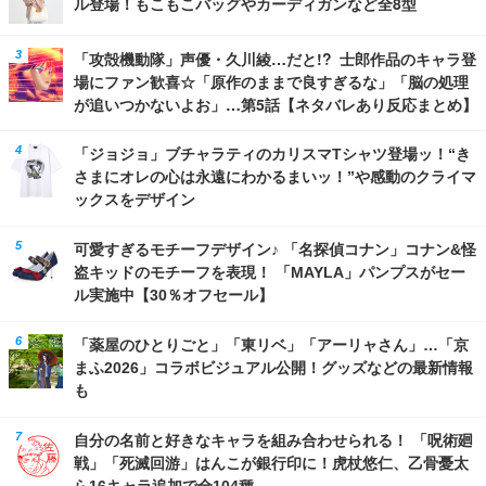
ル登場！もこもこバッグやカーディガンなど全8型
「攻殻機動隊」声優・久川綾…だと!? 士郎作品のキャラ登
場にファン歓喜☆「原作のままで良すぎるな」「脳の処理
が追いつかないよお」…第5話【ネタバレあり反応まとめ】
「ジョジョ」ブチャラティのカリスマTシャツ登場ッ！“き
さまにオレの心は永遠にわかるまいッ！”や感動のクライマ
ックスをデザイン
可愛すぎるモチーフデザイン♪ 「名探偵コナン」コナン&怪
盗キッドのモチーフを表現！ 「MAYLA」パンプスがセー
ル実施中【30％オフセール】
「薬屋のひとりごと」「東リベ」「アーリャさん」…「京
まふ2026」コラボビジュアル公開！グッズなどの最新情報
も
自分の名前と好きなキャラを組み合わせられる！ 「呪術廻
戦」「死滅回游」はんこが銀行印に！虎杖悠仁、乙骨憂太
ら16キャラ追加で全104種