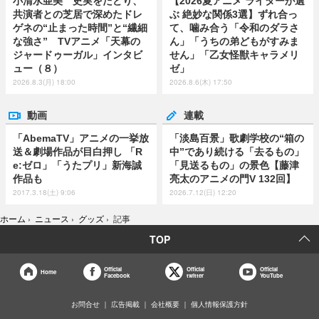
小清水亜美 史実をたどり、
【2026夏アニメ ライターが選
共演者との芝居で深めたドレ
ぶ 絶妙な関係3選】ずれ合っ
ゲネの“止まった時間”と“繊細
て、噛み合う「令和のダラさ
な強さ” TVアニメ「天幕の
ん」「うちの弟どもがすみま
ジャードゥーガル」インタビ
せん」「乙女怪獣キャラメリ
ュー（８）
ゼ」
2026.8.3(月) 18:00
2026.8.6(木) 17:50
動画
連載
「AbemaTV」アニメの一挙放
「淡島百景」歌劇学校の“箱の
送＆劇場作品が目白押し 「R
中”であり続ける「去るもの」
e:ゼロ」「うたプリ」新海誠
「見送るもの」の景色【藤津
作品も
亮太のアニメの門V 132回】
2017.3.18(土) 9:06
2026.7.12(日) 12:20
ホーム
›
ニュース
›
グッズ
›
記事
TOP
Official
Official
Official
Home
Facebook
twitter
YouTube
お問合せ
広告掲載
会社概要
個人情報保護方針