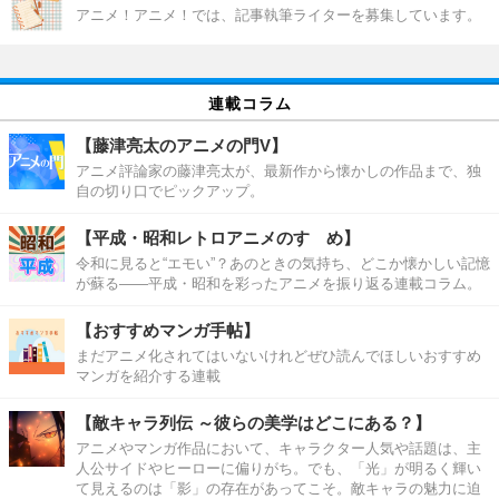
アニメ！アニメ！では、記事執筆ライターを募集しています。
連載コラム
【藤津亮太のアニメの門V】
アニメ評論家の藤津亮太が、最新作から懐かしの作品まで、独
自の切り口でピックアップ。
【平成・昭和レトロアニメのすゝめ】
令和に見ると“エモい”？あのときの気持ち、どこか懐かしい記憶
が蘇る――平成・昭和を彩ったアニメを振り返る連載コラム。
【おすすめマンガ手帖】
まだアニメ化されてはいないけれどぜひ読んでほしいおすすめ
マンガを紹介する連載
【敵キャラ列伝 ～彼らの美学はどこにある？】
アニメやマンガ作品において、キャラクター人気や話題は、主
人公サイドやヒーローに偏りがち。でも、「光」が明るく輝い
て見えるのは「影」の存在があってこそ。敵キャラの魅力に迫