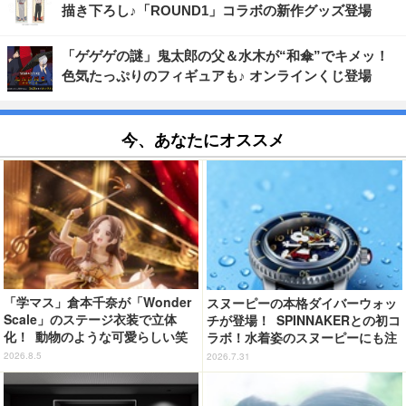
描き下ろし♪「ROUND1」コラボの新作グッズ登場
「ゲゲゲの謎」鬼太郎の父＆水木が“和傘”でキメッ！
色気たっぷりのフィギュアも♪ オンラインくじ登場
今、あなたにオススメ
「学マス」倉本千奈が「Wonder
スヌーピーの本格ダイバーウォッ
Scale」のステージ衣装で立体
チが登場！ SPINNAKERとの初コ
化！ 動物のような可愛らしい笑
ラボ！水着姿のスヌーピーにも注
顔が眩しい♪
目
2026.8.5
2026.7.31