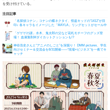
を受け付けている。
注目記事
「名探偵コナン」コナンの蝶ネクタイ、怪盗キッドの“1412”が目
印♪ 各キャラをイメージした「MAYLA」リングセットがセール中
「ゲゲゲの謎」水木、鬼太郎の父など花札モチーフのグッズ登
場！ 血液製剤Mダイカットクッションも!?
神谷浩史さんと“アニメのしごと”を深掘り！ DMM pictures、学生
向けセミナー＆交流会を8/31開催――“現場×ビジネス”を一夜でキ
ャッチ