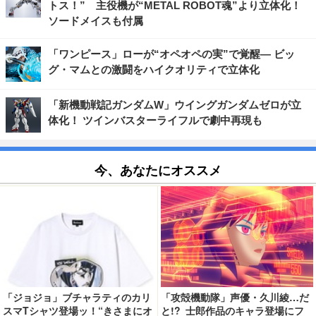
トス！” 主役機が“METAL ROBOT魂”より立体化！
ソードメイスも付属
「ワンピース」ローが“オペオペの実”で覚醒― ビッ
グ・マムとの激闘をハイクオリティで立体化
「新機動戦記ガンダムW」ウイングガンダムゼロが立
体化！ ツインバスターライフルで劇中再現も
今、あなたにオススメ
「ジョジョ」ブチャラティのカリ
「攻殻機動隊」声優・久川綾…だ
スマTシャツ登場ッ！“きさまにオ
と!? 士郎作品のキャラ登場にフ