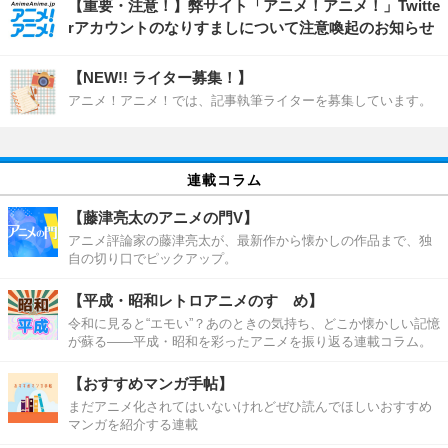
【重要・注意！】弊サイト「アニメ！アニメ！」Twitte
rアカウントのなりすましについて注意喚起のお知らせ
【NEW!! ライター募集！】
アニメ！アニメ！では、記事執筆ライターを募集しています。
連載コラム
【藤津亮太のアニメの門V】
アニメ評論家の藤津亮太が、最新作から懐かしの作品まで、独
自の切り口でピックアップ。
【平成・昭和レトロアニメのすゝめ】
令和に見ると“エモい”？あのときの気持ち、どこか懐かしい記憶
が蘇る――平成・昭和を彩ったアニメを振り返る連載コラム。
【おすすめマンガ手帖】
まだアニメ化されてはいないけれどぜひ読んでほしいおすすめ
マンガを紹介する連載