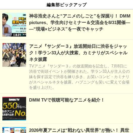
編集部ピックアップ
神谷浩史さんと“アニメのしごと”を深掘り！ DMM
pictures、学生向けセミナー＆交流会を8/31開催―
―“現場×ビジネス”を一夜でキャッチ
アニメ『サンダー３』放送開始日に渋谷をジャッ
ク！学ラン33人が大捜索、カミナリがスペシャル
ネタ披露
TVアニメ『サンダー３』の放送開始を記念し、7月8日に
渋谷で街頭イベントが開催された。学ラン33人が主人公の
妹を探す設定で渋谷を練り歩き、お笑いコンビ・カミナリ
がスペシャルネタを披露。ハプニングも笑いに変えて会場
を盛り上げた。
DMM TVで視聴可能なアニメを紹介！
2026年夏アニメは“戦わない異世界”が熱い！ 異世