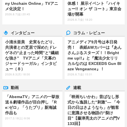
ny Unchain Online」TVアニ
体感！ 展示イベント「ハイキ
メ化決定！
ュー!! オン ザ コート」東京会
場が開幕
2026.8.7(金) 20:45
2026.8.7(金) 18:20
インタビュー
コラム・レビュー
小清水亜美 史実をたどり、
アニメディア9月号は本日発
共演者との芝居で深めたドレ
売！ 表紙&Wカバーは『あん
ゲネの“止まった時間”と“繊細
さんぶるスターズ！！Bright
な強さ” TVアニメ「天幕の
me up!!』と『魔法少女リリ
ジャードゥーガル」インタビ
カルなのは EXCEEDS Gun Bl
ュー（８）
aze Vengeance』！
2026.8.3(月) 18:00
2026.8.7(金) 15:01
動画
連載
「AbemaTV」アニメの一挙放
「映画ちいかわ」昔ばなし形
送＆劇場作品が目白押し 「R
式から逸脱した“刺激”― 「今
e:ゼロ」「うたプリ」新海誠
日の日はさようなら」が観客
作品も
に意識させる物語の“裂け
目”【藤津亮太のアニメの門V
2017.3.18(土) 9:06
133回】