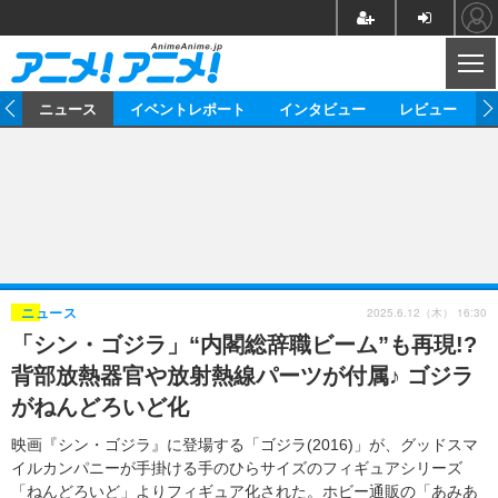
CL
ム
ニュース
イベントレポート
インタビュー
レビュー
ニュース
アニメ
映画/ドラマ
イベントレポート
マンガ
ノベル
アニメ
映画
インタビュー
音楽
声優
ライブ
舞台
スタッフ
声優
レビュー
2025.6.12（木） 16:30
ニュース
「シン・ゴジラ」“内閣総辞職ビーム”も再現!?
ゲーム
グッズ
海外イベント
ビジネス
俳優・タレント
アーティスト
アニメ
実写
動画
背部放熱器官や放射熱線パーツが付属♪ ゴジラ
イベント
海外
ビジネス
書評
イベント
アニメ
映画/ドラマ
連載・コラム
がねんどろいど化
ゲーム
座談会
アニメ！アニメ！TV
ABEMA Cafe
映画『シン・ゴジラ』に登場する「ゴジラ(2016)」が、グッドスマ
イルカンパニーが手掛ける手のひらサイズのフィギュアシリーズ
「ねんどろいど」よりフィギュア化された。ホビー通販の「あみあ