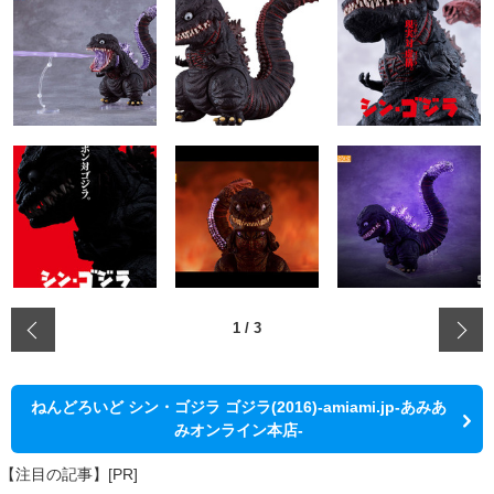
‹
1
/
3
ねんどろいど シン・ゴジラ ゴジラ(2016)-amiami.jp-あみあ
みオンライン本店-
【注目の記事】[PR]