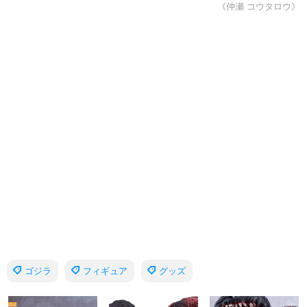
《仲瀬 コウタロウ》
ゴジラ
フィギュア
グッズ