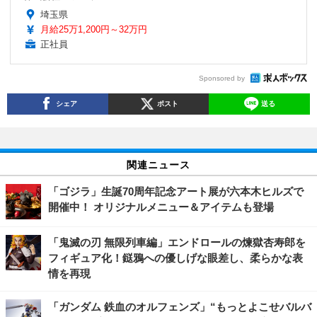
埼玉県
月給25万1,200円～32万円
正社員
Sponsored by
シェア
ポスト
送る
関連ニュース
「ゴジラ」生誕70周年記念アート展が六本木ヒルズで
開催中！ オリジナルメニュー＆アイテムも登場
「鬼滅の刃 無限列車編」エンドロールの煉獄杏寿郎を
フィギュア化！鎹鴉への優しげな眼差し、柔らかな表
情を再現
「ガンダム 鉄血のオルフェンズ」“もっとよこせバルバ