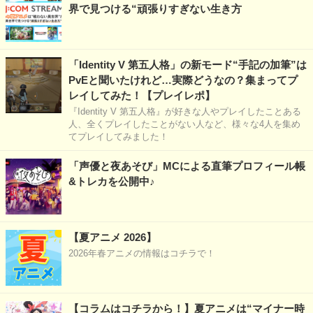
界で見つける“頑張りすぎない生き方
「Identity V 第五人格」の新モード“手記の加筆”は
PvEと聞いたけれど…実際どうなの？集まってプ
レイしてみた！【プレイレポ】
『Identity V 第五人格』が好きな人やプレイしたことある
人、全くプレイしたことがない人など、様々な4人を集め
てプレイしてみました！
「声優と夜あそび」MCによる直筆プロフィール帳
&トレカを公開中♪
【夏アニメ 2026】
2026年春アニメの情報はコチラで！
【コラムはコチラから！】夏アニメは“マイナー時