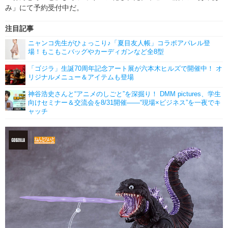
み」にて予約受付中だ。
注目記事
ニャンコ先生がひょっこり♪「夏目友人帳」コラボアパレル登
場！もこもこバッグやカーディガンなど全8型
「ゴジラ」生誕70周年記念アート展が六本木ヒルズで開催中！ オ
リジナルメニュー＆アイテムも登場
神谷浩史さんと“アニメのしごと”を深掘り！ DMM pictures、学生
向けセミナー＆交流会を8/31開催――“現場×ビジネス”を一夜でキ
ャッチ