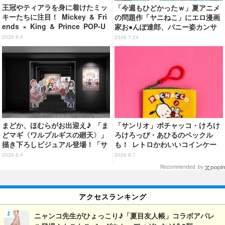
王冠やティアラを身に着けたミッ
「今週もひどかったｗ」夏アニメ
キーたちに注目！ Mickey & Fri
の問題作「ヤニねこ」にエロ漫画
ends × King & Prince POP-U
家お●んぽ達郎、バニー姿カンサ
P SHOP「MAGIC STAGE」に新
イねこ登場にゃ！ 第4話の衝撃ラ
2026.8.4
2026.7.24
商品登場
ストに「ヤバいをどんどん更新し
てる」【ネタバレあり反応まと
め】
まどか、ほむらがお出迎え♪ 「ま
「サンリオ」ポチャッコ・けろけ
どマギ〈ワルプルギスの廻天〉」
ろけろっぴ・あひるのペックル
描き下ろしビジュアル登場！「サ
も！ レトロかわいいコインケー
ンシャインシティプリンスホテ
ス第2弾がカプセルトイに登場♪
2026.8.4
2026.8.7
ル」コラボ開催
Recommended by
アクセスランキング
ニャンコ先生がひょっこり♪「夏目友人帳」コラボアパレ