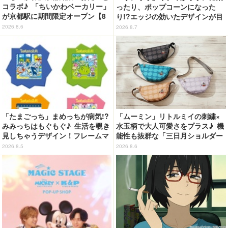
コラボ♪ 「ちいかわベーカリー」
ったり、ポップコーンになった
が京都駅に期間限定オープン【8
り!?エッジの効いたデザインが目
月13日～】
を引く♪ トートバッグやポーチが
2026.8.6
2026.8.7
登場
「たまごっち」まめっちが病気!?
「ムーミン」リトルミイの刺繍×
みみっちはもぐもぐ♪ 生活を覗き
水玉柄で大人可愛さをプラス♪ 機
見しちゃうデザイン！フレームマ
能性も抜群な「三日月ショルダー
グネット「ぴたっとフレーム」登
バッグ」が新登場
2026.8.5
2026.8.6
場☆