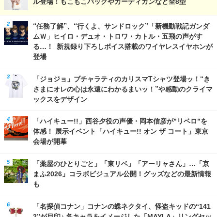
ル登場！もこもこバッグやカーディガンなど全8型
“任務了解”、“行くよ、サンドロック”「新機動戦記ガンダ
ムＷ」ヒイロ・デュオ・トロワ・カトル・五飛の声がす
る…！ 新規録り下ろしボイス搭載のワイヤレスイヤホンが
登場
「ジョジョ」ブチャラティのカリスマTシャツ登場ッ！“き
さまにオレの心は永遠にわかるまいッ！”や感動のクライマ
ックスをデザイン
「ハイキュー!!」西谷夕役の声優・岡本信彦が”リベロ”を
体感！ 展示イベント「ハイキュー!! オン ザ コート」東京
会場が開幕
「薬屋のひとりごと」「東リベ」「アーリャさん」…「京
まふ2026」コラボビジュアル公開！グッズなどの最新情報
も
「名探偵コナン」コナンの蝶ネクタイ、怪盗キッドの“141
2”が目印♪ 各キャラをイメージした「MAYLA」リングセッ