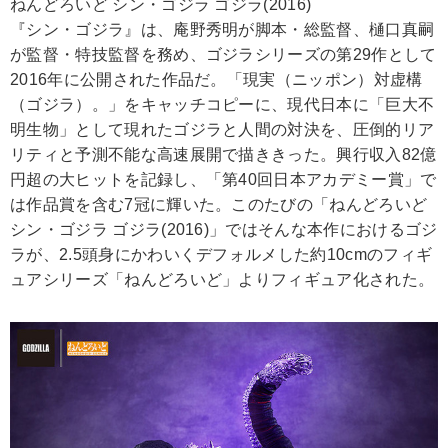
ねんどろいど シン・ゴジラ ゴジラ(2016)
『シン・ゴジラ』は、庵野秀明が脚本・総監督、樋口真嗣
が監督・特技監督を務め、ゴジラシリーズの第29作として
2016年に公開された作品だ。「現実（ニッポン）対虚構
（ゴジラ）。」をキャッチコピーに、現代日本に「巨大不
明生物」として現れたゴジラと人間の対決を、圧倒的リア
リティと予測不能な高速展開で描ききった。興行収入82億
円超の大ヒットを記録し、「第40回日本アカデミー賞」で
は作品賞を含む7冠に輝いた。このたびの「ねんどろいど
シン・ゴジラ ゴジラ(2016)」ではそんな本作におけるゴジ
ラが、2.5頭身にかわいくデフォルメした約10cmのフィギ
ュアシリーズ「ねんどろいど」よりフィギュア化された。