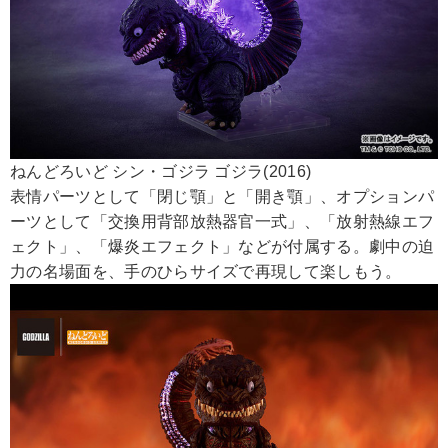
ねんどろいど シン・ゴジラ ゴジラ(2016)
表情パーツとして「閉じ顎」と「開き顎」、オプションパ
ーツとして「交換用背部放熱器官一式」、「放射熱線エフ
ェクト」、「爆炎エフェクト」などが付属する。劇中の迫
力の名場面を、手のひらサイズで再現して楽しもう。