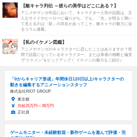
【敵キャラ列伝 ～彼らの美学はどこにある？】
アニメやマンガ作品において、キャラクター人気や話題は、主
人公サイドやヒーローに偏りがち。でも、「光」が明るく輝い
て見えるのは「影」の存在があってこそ。敵キャラの魅力に迫
るコラム連載。
【私のイケメン図鑑】
アニメやマンガのキャラクターに恋したことはありますか？世
間で話題になっているキャラクター、または筆者の独断と偏見
で“イケメン”をピックアップ！ イケメンの魅力をご紹介♪
「0からキャリア形成」年間休日120日以上/キャラクターの
動きを編集するアニメーションスタッフ
株式会社RIOT GROUP
東京都
月給25万円～38万円
正社員
ゲームモニター・未経験歓迎・新作ゲームを遊んで評価・完