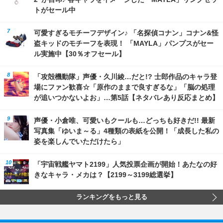
トがセール中
可愛すぎるモチーフデザイン♪ 「名探偵コナン」コナン&怪
盗キッドのモチーフを表現！ 「MAYLA」パンプスがセー
ル実施中【30％オフセール】
「攻殻機動隊」声優・久川綾…だと!? 士郎作品のキャラ登
場にファン歓喜☆「原作のままで良すぎるな」「脳の処理
が追いつかないよお」…第5話【ネタバレあり反応まとめ】
声優・小倉唯、可愛いもクールも…どっちも好きだ!! 最新
写真集「ゆいま～る」4種類の表紙を公開！「成長した私の
姿を楽しんでいただけたら」
「宇宙戦艦ヤマト2199」人気投票企画が開始！あたなの好
きなキャラ・メカは？【2199～3199総選挙】
ランキングをもっと見る