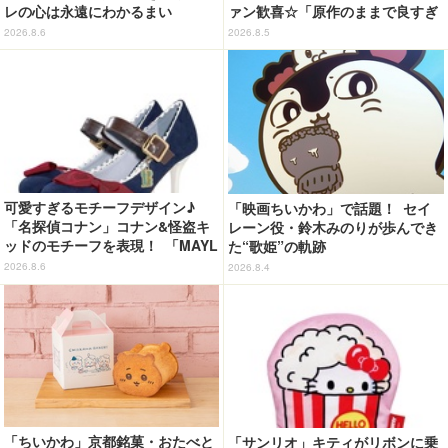
レの心は永遠にわかるまい
ァン歓喜☆「原作のままで良すぎ
ッ！”や感動のクライマックスを
るな」「脳の処理が追いつかない
2026.8.6
2026.8.5
デザイン
よお」…第5話【ネタバレあり反
応まとめ】
可愛すぎるモチーフデザイン♪
「映画ちいかわ」で話題！ セイ
「名探偵コナン」コナン&怪盗キ
レーン役・鈴木みのりが歩んでき
ッドのモチーフを表現！ 「MAYL
た“歌姫”の軌跡
A」パンプスがセール実施中【3
2026.8.6
2026.8.4
0％オフセール】
「ちいかわ」京都銘菓・おたべと
「サンリオ」キティがリボンに乗