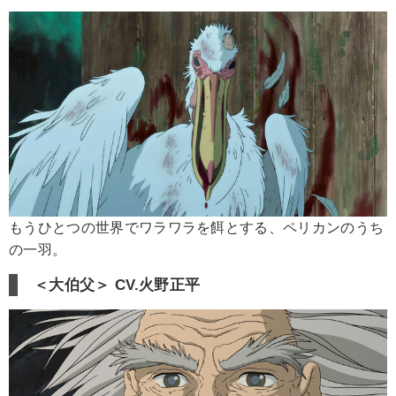
もうひとつの世界でワラワラを餌とする、ペリカンのうち
の一羽。
＜大伯父＞ CV.火野正平