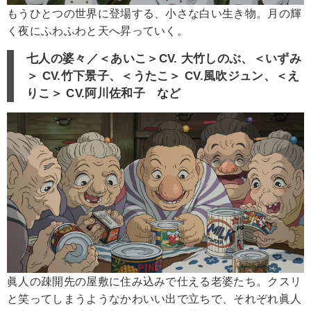
もうひとつの世界に登場する、小さな白い生き物。月の輝
く夜にふわふわと天へ昇っていく。
七人の婆々／＜あいこ＞CV. 大竹しのぶ、＜いずみ
＞ CV.竹下景子、＜うたこ＞ CV.風吹ジュン、＜え
りこ＞ CV.阿川佐和子 など
眞人の疎開先の屋敷に住み込みで仕える老婆たち。クスリ
と笑ってしまうようなかわいい出で立ちで、それぞれ眞人