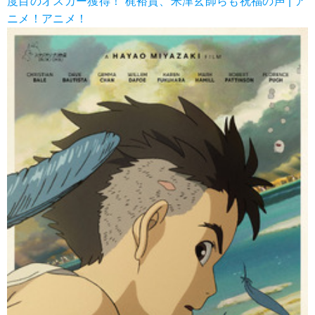
度目のオスカー獲得！ 梶裕貴、米津玄師らも祝福の声 | ア
ニメ！アニメ！