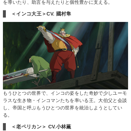
を導いたり、助言を与えたりと個性豊かに支える。
＜インコ大王＞CV. 國村隼
もうひとつの世界で、インコの姿をした奇妙で少しユーモ
ラスな生き物・インコマンたちを率いる王。大伯父と会談
し、帝国と呼ぶもうひとつの世界を統治しようとしてい
る。
＜老ペリカン＞ CV.小林薫