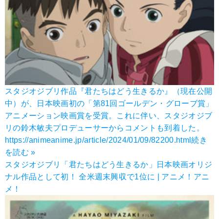
スタジオジブリ作品『君たちはどう生きるか』（現在公開
中）が、日本映画初の「第81回ゴールデン・グローブ賞」
アニメーション映画賞を受賞。これに伴い、スタジオジブ
リの鈴木敏夫プロデューサーからコメントも到着した。
https://animeanime.jp/article/2024/01/09/82200.html
続き
を読む »
スタジオジブリ「君たちはどう生きるか」日本映画オリジ
ナル作品として初！ 全米週末興収で1位に | アニメ！アニ
メ！