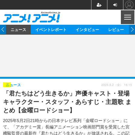
CL
ム
ニュース
イベントレポート
インタビュー
レビュー
ニュース
アニメ
映画/ドラマ
イベントレポート
マンガ
ノベル
アニメ
映画
インタビュー
音楽
声優
ライブ
舞台
スタッフ
声優
レビュー
2025.5.2（金） 16:15
ニュース
「君たちはどう生きるか」声優キャスト・登場
ゲーム
グッズ
海外イベント
ビジネス
俳優・タレント
アーティスト
アニメ
実写
動画
キャラクター・スタッフ・あらすじ・主題歌 ま
イベント
海外
ビジネス
書評
イベント
アニメ
映画/ドラマ
連載・コラム
とめ【金曜ロードショー】
ゲーム
座談会
アニメ！アニメ！TV
ABEMA Cafe
2025年5月2日21時からの日本テレビ系列「金曜ロードショー」に
て、「アカデミー賞」長編アニメーション映画部門賞を受賞した宮
﨑駿監督の最新作『君たちはどう生きるか』が放送される。この記