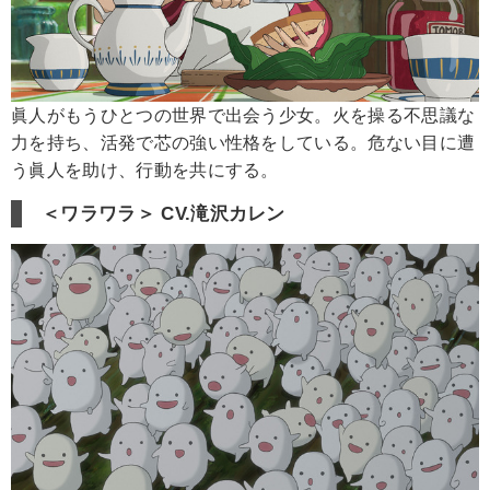
眞人がもうひとつの世界で出会う少女。火を操る不思議な
力を持ち、活発で芯の強い性格をしている。危ない目に遭
う眞人を助け、行動を共にする。
＜ワラワラ＞ CV.滝沢カレン