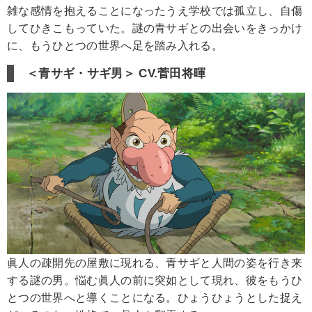
雑な感情を抱えることになったうえ学校では孤立し、自傷
してひきこもっていた。謎の青サギとの出会いをきっかけ
に、もうひとつの世界へ足を踏み入れる。
＜青サギ・サギ男＞ CV.菅田将暉
眞人の疎開先の屋敷に現れる、青サギと人間の姿を行き来
する謎の男。悩む眞人の前に突如として現れ、彼をもうひ
とつの世界へと導くことになる。ひょうひょうとした捉え