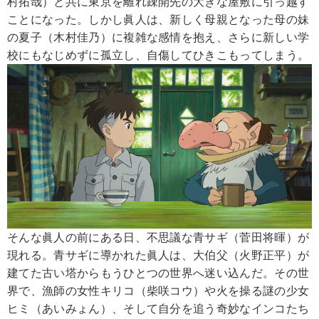
村拓哉）と共に東京を離れ疎開先の大きな屋敷に引っ越す
ことになった。しかし眞人は、新しく母親となった母の妹
の夏子（木村佳乃）に複雑な感情を抱え、さらに新しい学
校にもなじめずに孤立し、自傷してひきこもってしまう。
そんな眞人の前にある日、不思議な青サギ（菅田将暉）が
現れる。青サギに導かれた眞人は、大伯父（火野正平）が
建てた古い塔からもうひとつの世界へ迷い込んだ。その世
界で、漁師の女性キリコ（柴咲コウ）や火を操る謎の少女
ヒミ（あいみょん）、そして自分を追う奇妙なインコたち