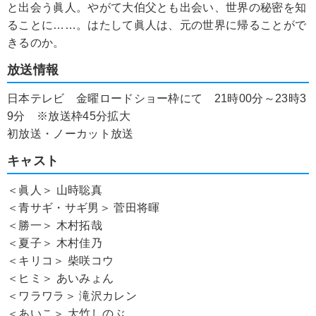
と出会う眞人。やがて大伯父とも出会い、世界の秘密を知
ることに……。はたして眞人は、元の世界に帰ることがで
きるのか。
放送情報
日本テレビ 金曜ロードショー枠にて 21時00分～23時3
9分 ※放送枠45分拡大
初放送・ノーカット放送
キャスト
＜眞人＞ 山時聡真
＜青サギ・サギ男＞ 菅田将暉
＜勝一＞ 木村拓哉
＜夏子＞ 木村佳乃
＜キリコ＞ 柴咲コウ
＜ヒミ＞ あいみょん
＜ワラワラ＞ 滝沢カレン
＜あいこ＞ 大竹しのぶ