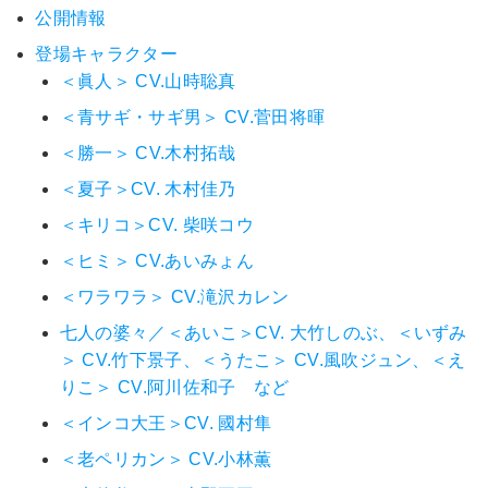
公開情報
登場キャラクター
＜眞人＞ CV.山時聡真
＜青サギ・サギ男＞ CV.菅田将暉
＜勝一＞ CV.木村拓哉
＜夏子＞CV. 木村佳乃
＜キリコ＞CV. 柴咲コウ
＜ヒミ＞ CV.あいみょん
＜ワラワラ＞ CV.滝沢カレン
七人の婆々／＜あいこ＞CV. 大竹しのぶ、＜いずみ
＞ CV.竹下景子、＜うたこ＞ CV.風吹ジュン、＜え
りこ＞ CV.阿川佐和子 など
＜インコ大王＞CV. 國村隼
＜老ペリカン＞ CV.小林薫