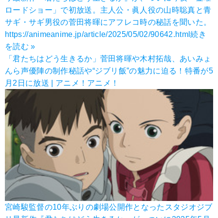
ロードショー」で初放送。主人公・眞人役の山時聡真と青
サギ・サギ男役の菅田将暉にアフレコ時の秘話を聞いた。
https://animeanime.jp/article/2025/05/02/90642.html
続き
を読む »
「君たちはどう生きるか」菅田将暉や木村拓哉、あいみょ
んら声優陣の制作秘話や“ジブリ飯”の魅力に迫る！特番が5
月2日に放送 | アニメ！アニメ！
宮崎駿監督の10年ぶりの劇場公開作となったスタジオジブ