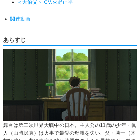
＜大伯父＞ CV.火野正平
関連動画
あらすじ
舞台は第二次世界大戦中の日本。主人公の11歳の少年・眞
人（山時聡真）は火事で最愛の母親を失い、父・勝一（木