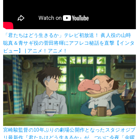
「君たちはどう生きるか」テレビ初放送！ 眞人役の山時
聡真＆青サギ役の菅田将暉にアフレコ秘話を直撃【インタ
ビュー】 | アニメ！アニメ！
宮崎駿監督の10年ぶりの劇場公開作となったスタジオジブ
リ最新作『君たちはどう生きるか』が、ついに今夜「金曜