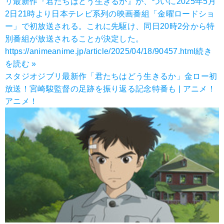
リ最新作『君たちはどう生きるか』が、ついに2025年5月
2日21時より日本テレビ系列の映画番組「金曜ロードショ
ー」で初放送される。これに先駆け、同日20時2分から特
別番組が放送されることが決定した。
https://animeanime.jp/article/2025/04/18/90457.html
続き
を読む »
スタジオジブリ最新作「君たちはどう生きるか」金ロー初
放送！宮崎駿監督の足跡を振り返る記念特番も | アニメ！
アニメ！