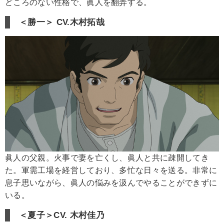
どころのない性格で、眞人を翻弄する。
＜勝一＞ CV.木村拓哉
眞人の父親。火事で妻を亡くし、眞人と共に疎開してき
た。軍需工場を経営しており、多忙な日々を送る。非常に
息子思いながら、眞人の悩みを汲んでやることができずに
いる。
＜夏子＞CV. 木村佳乃