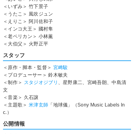
＜いずみ＞ 竹下景子
＜うたこ＞ 風吹ジュン
＜えりこ＞ 阿川佐和子
＜インコ大王＞ 國村隼
＜老ペリカン＞ 小林薫
＜大伯父＞ 火野正平
スタッフ
＜原作・脚本・監督＞
宮﨑駿
＜プロデューサー＞ 鈴木敏夫
＜制作＞
スタジオジブリ
、星野康二、宮崎吾朗、中島清
文
＜音楽＞ 久石譲
＜主題歌＞
米津玄師
「地球儀」（Sony Music Labels In
c.）
公開情報