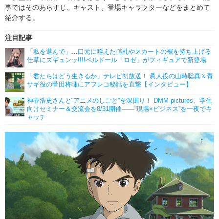
事ではそのあらすじ、キャスト、登場キャラクターなどをまとめて
紹介する。
注目記事
「私を選んで」…口元に咥えた値札やスカートの裾を持ち上げる
仕草にズギュンッ!!!!ベルドール「ロゼ」がフィギュアで新登場
「君たちはどう生きるか」テレビ初放送！ 眞人役の山時聡真＆青
サギ役の菅田将暉にアフレコ秘話を直撃【インタビュー】
神谷浩史さんと“アニメのしごと”を深掘り！ DMM pictures、学生
向けセミナー＆交流会を8/31開催――“現場×ビジネス”を一夜でキ
ャッチ