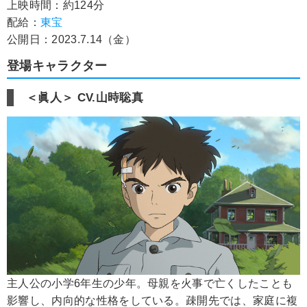
上映時間：約124分
配給：
東宝
公開日：2023.7.14（金）
登場キャラクター
＜眞人＞ CV.山時聡真
主人公の小学6年生の少年。母親を火事で亡くしたことも
影響し、内向的な性格をしている。疎開先では、家庭に複