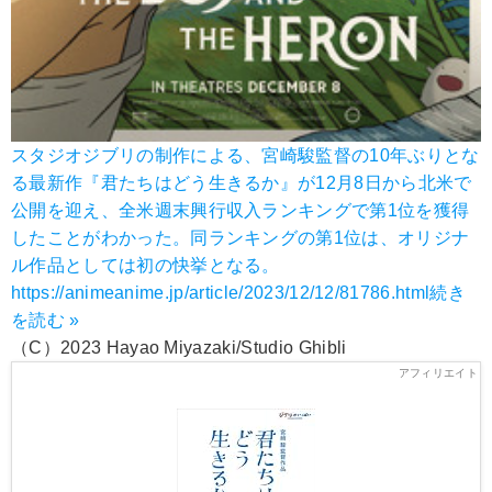
スタジオジブリの制作による、宮崎駿監督の10年ぶりとな
る最新作『君たちはどう生きるか』が12月8日から北米で
公開を迎え、全米週末興行収入ランキングで第1位を獲得
したことがわかった。同ランキングの第1位は、オリジナ
ル作品としては初の快挙となる。
https://animeanime.jp/article/2023/12/12/81786.html
続き
を読む »
（C）2023 Hayao Miyazaki/Studio Ghibli