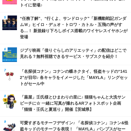
トイに登場♪
“任務了解”、“行くよ、サンドロック”「新機動戦記ガンダ
ムＷ」ヒイロ・デュオ・トロワ・カトル・五飛の声がす
る…！ 新規録り下ろしボイス搭載のワイヤレスイヤホンが
登場
ジブリ映画「借りぐらしのアリエッティ」の配信はどこで
見れる？無料視聴できるサービス・サブスクを紹介！
「名探偵コナン」コナンの蝶ネクタイ、怪盗キッドの“141
2”が目印♪ 各キャラをイメージした「MAYLA」リングセッ
トがセール中
「薬屋」壬氏様とひまわりの里に♪ 猫猫ちゃんと大洗サン
ビーチに☆ 一緒に写真が撮れるARフォトスポット企画
「猫猫・壬氏と夏巡り」開催【茨城県】
可愛すぎるモチーフデザイン♪ 「名探偵コナン」コナン&怪
盗キッドのモチーフを表現！ 「MAYLA」パンプスがセー