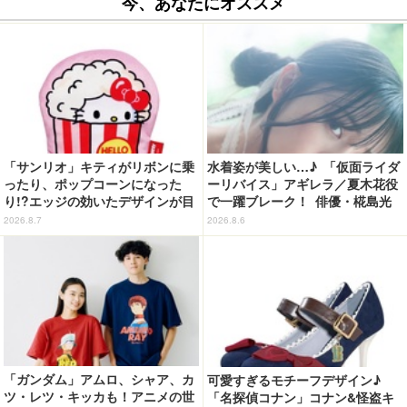
今、あなたにオススメ
「サンリオ」キティがリボンに乗
水着姿が美しい…♪ 「仮面ライダ
ったり、ポップコーンになった
ーリバイス」アギレラ／夏木花役
り!?エッジの効いたデザインが目
で一躍ブレーク！ 俳優・椛島光
を引く♪ トートバッグやポーチが
の2nd写真集が予約開始
2026.8.7
2026.8.6
登場
「ガンダム」アムロ、シャア、カ
可愛すぎるモチーフデザイン♪
ツ・レツ・キッカも！アニメの世
「名探偵コナン」コナン&怪盗キ