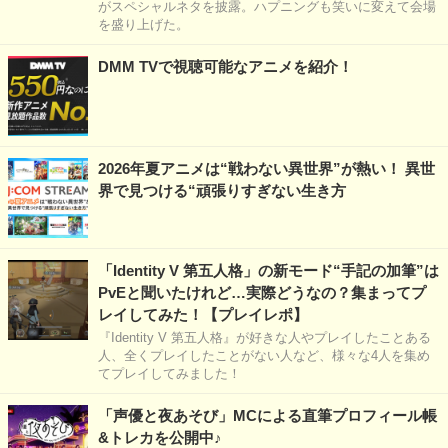
がスペシャルネタを披露。ハプニングも笑いに変えて会場
を盛り上げた。
DMM TVで視聴可能なアニメを紹介！
2026年夏アニメは“戦わない異世界”が熱い！ 異世
界で見つける“頑張りすぎない生き方
「Identity V 第五人格」の新モード“手記の加筆”は
PvEと聞いたけれど…実際どうなの？集まってプ
レイしてみた！【プレイレポ】
『Identity V 第五人格』が好きな人やプレイしたことある
人、全くプレイしたことがない人など、様々な4人を集め
てプレイしてみました！
「声優と夜あそび」MCによる直筆プロフィール帳
&トレカを公開中♪