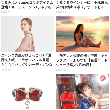
ぐるみに♪ atmosコラボアイテム
ぐるぐるウインナーに！不死川兄
登場！キーチェーン＆Tシャツを
弟の好物寄り添うデザートも♪
展開
「ジョイフル」コラボ第3弾・第4
2026.8.6
2026.8.4
弾決定【8月18日～】
ニャンコ先生がひょっこり♪「夏
「モアナと伝説の海」声優・キャ
目友人帳」コラボアパレル登場！
ラクター・あらすじ【金曜ロード
もこもこバッグやカーディガンな
ショー放送／7月24日】
ど全8型
2026.8.6
2026.7.24