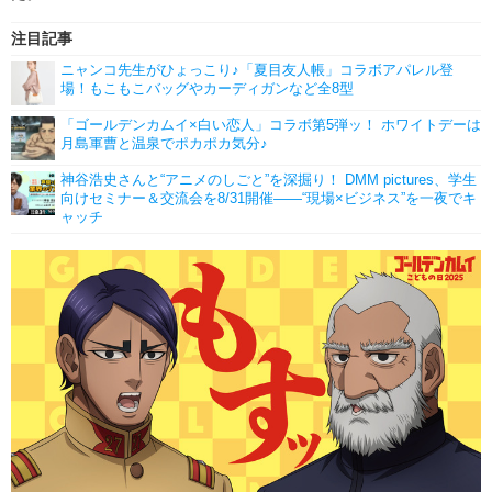
注目記事
ニャンコ先生がひょっこり♪「夏目友人帳」コラボアパレル登
場！もこもこバッグやカーディガンなど全8型
「ゴールデンカムイ×白い恋人」コラボ第5弾ッ！ ホワイトデーは
月島軍曹と温泉でポカポカ気分♪
神谷浩史さんと“アニメのしごと”を深掘り！ DMM pictures、学生
向けセミナー＆交流会を8/31開催――“現場×ビジネス”を一夜でキ
ャッチ