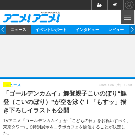
CL
ム
ニュース
イベントレポート
インタビュー
レビュー
ニュース
アニメ
映画/ドラマ
イベントレポート
マンガ
ノベル
アニメ
映画
インタビュー
音楽
声優
ライブ
舞台
スタッフ
声優
レビュー
2025.4.26（土） 12:00
ニュース
「ゴールデンカムイ」鯉登親子こいのぼり“鯉
ゲーム
グッズ
海外イベント
ビジネス
俳優・タレント
アーティスト
アニメ
実写
動画
登（こいのぼり）”が空を泳ぐ！「もすッ」描
イベント
海外
ビジネス
書評
イベント
アニメ
映画/ドラマ
連載・コラム
き下ろしイラストも公開
ゲーム
座談会
アニメ！アニメ！TV
ABEMA Cafe
TVアニメ『ゴールデンカムイ』が「こどもの日」をお祝いすべく、
東京タワーにて特別展示＆コラボカフェを開催することが決定し
た。