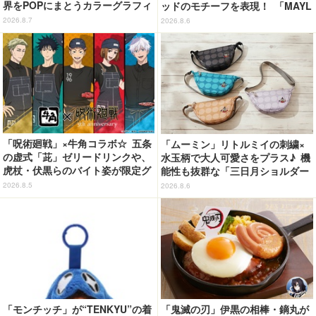
界をPOPにまとうカラーグラフィ
ッドのモチーフを表現！ 「MAYL
ックTシャツが新登場
A」パンプスがセール実施中【3
2026.8.7
2026.8.6
0％オフセール】
「呪術廻戦」×牛角コラボ☆ 五条
「ムーミン」リトルミイの刺繍×
の虚式「茈」ゼリードリンクや、
水玉柄で大人可愛さをプラス♪ 機
虎杖・伏黒らのバイト姿が限定グ
能性も抜群な「三日月ショルダー
ッズに【8月26日～】
バッグ」が新登場
2026.8.5
2026.8.6
「モンチッチ」が“TENKYU”の着
「鬼滅の刃」伊黒の相棒・鏑丸が