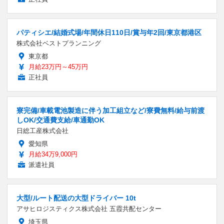
パティシエ/結婚式場/年間休日110日/賞与年2回/東京都港区
株式会社ベストプランニング
東京都
月給23万円～45万円
正社員
寮完備/車載電池製造に伴う加工組立など/寮費無料/給与前渡
しOK/交通費支給/車通勤OK
日総工産株式会社
愛知県
月給34万9,000円
派遣社員
大型/ルート配送の大型ドライバー 10t
アサヒロジスティクス株式会社 五霞共配センター
埼玉県