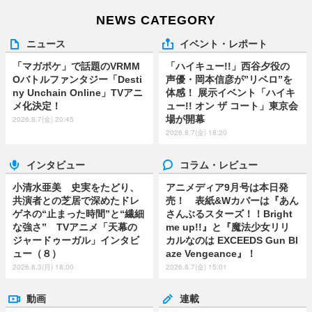
NEWS CATEGORY
ニュース
イベント・レポート
「マガポケ」で話題のVRMM
「ハイキュー!!」西谷夕役の
Oバトルファンタジー「Desti
声優・岡本信彦が”リベロ”を
ny Unchain Online」TVアニ
体感！ 展示イベント「ハイキ
メ化決定！
ュー!! オン ザ コート」東京会
場が開幕
2026.8.7(金) 20:45
2026.8.7(金) 18:20
インタビュー
コラム・レビュー
小清水亜美 史実をたどり、
アニメディア9月号は本日発
共演者との芝居で深めたドレ
売！ 表紙&Wカバーは『あん
ゲネの“止まった時間”と“繊細
さんぶるスターズ！！Bright
な強さ” TVアニメ「天幕の
me up!!』と『魔法少女リリ
ジャードゥーガル」インタビ
カルなのは EXCEEDS Gun Bl
ュー（８）
aze Vengeance』！
2026.8.3(月) 18:00
2026.8.7(金) 15:01
動画
連載