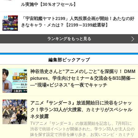
ル実施中【30％オフセール】
「宇宙戦艦ヤマト2199」人気投票企画が開始！あたなの好
きなキャラ・メカは？【2199～3199総選挙】
ランキングをもっと見る
編集部ピックアップ
神谷浩史さんと“アニメのしごと”を深掘り！ DMM
pictures、学生向けセミナー＆交流会を8/31開催―
―“現場×ビジネス”を一夜でキャッチ
アニメ『サンダー３』放送開始日に渋谷をジャッ
ク！学ラン33人が大捜索、カミナリがスペシャル
ネタ披露
TVアニメ『サンダー３』の放送開始を記念し、7月8日に
渋谷で街頭イベントが開催された。学ラン33人が主人公の
妹を探す設定で渋谷を練り歩き、お笑いコンビ・カミナリ