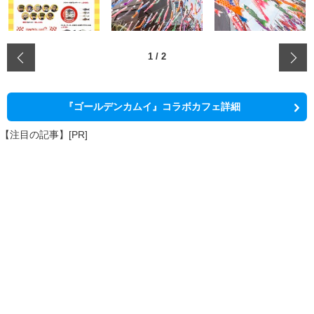
‹
1
/
2
『ゴールデンカムイ』コラボカフェ詳細
【注目の記事】[PR]