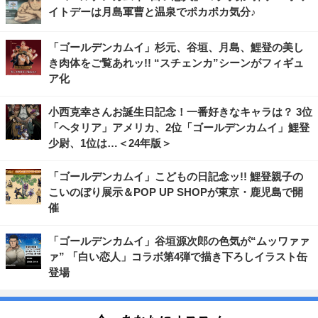
イトデーは月島軍曹と温泉でポカポカ気分♪
「ゴールデンカムイ」杉元、谷垣、月島、鯉登の美し
き肉体をご覧あれッ!! “スチェンカ”シーンがフィギュ
ア化
小西克幸さんお誕生日記念！一番好きなキャラは？ 3位
「ヘタリア」アメリカ、2位「ゴールデンカムイ」鯉登
少尉、1位は…＜24年版＞
「ゴールデンカムイ」こどもの日記念ッ!! 鯉登親子の
こいのぼり展示＆POP UP SHOPが東京・鹿児島で開
催
「ゴールデンカムイ」谷垣源次郎の色気が“ムッワァァ
ァ” 「白い恋人」コラボ第4弾で描き下ろしイラスト缶
登場