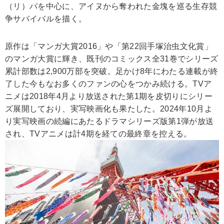
（リ）パを中心に、アイヌから奪われた金塊を巡る生存競
争サバイバルを描く。
原作は「マンガ大賞2016」や「第22回手塚治虫文化賞」
のマンガ大賞に輝き、既刊のコミックス全31巻でシリーズ
累計部数は2,900万部を突破。足かけ8年にわたる連載が終
了した今もなお多くのファンの心をつかみ続ける。TVア
ニメは2018年4月より放送された第1期を皮切りにシリー
ズ展開しており、実写映画化も果たした。2024年10月よ
り実写映画の続編にあたるドラマシリーズ版第1弾が放送
され、TVアニメは計4期を経ての最終章を控える。