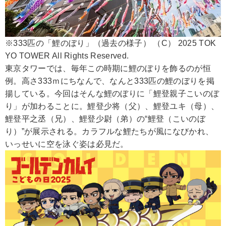
※333匹の「鯉のぼり」（過去の様子） （C） 2025 TOK
YO TOWER All Rights Reserved.
東京タワーでは、毎年この時期に鯉のぼりを飾るのが恒
例。高さ333ｍにちなんで、なんと333匹の鯉のぼりを掲
揚している。今回はそんな鯉のぼりに「鯉登親子こいのぼ
り」が加わることに。鯉登少将（父）、鯉登ユキ（母）、
鯉登平之丞（兄）、鯉登少尉（弟）の“鯉登（こいのぼ
り）”が展示される。カラフルな鯉たちが風になびかれ、
いっせいに空を泳ぐ姿は必見だ。