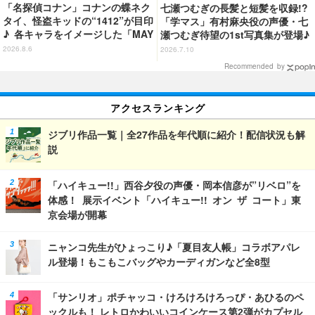
「名探偵コナン」コナンの蝶ネク
七瀬つむぎの長髪と短髪を収録!?
タイ、怪盗キッドの“1412”が目印
「学マス」有村麻央役の声優・七
♪ 各キャラをイメージした「MAY
瀬つむぎ待望の1st写真集が登場♪
LA」リングセットがセール中
10月30日に発売
2026.8.6
2026.7.10
Recommended by
アクセスランキング
ジブリ作品一覧｜全27作品を年代順に紹介！配信状況も解
説
「ハイキュー!!」西谷夕役の声優・岡本信彦が”リベロ”を
体感！ 展示イベント「ハイキュー!! オン ザ コート」東
京会場が開幕
ニャンコ先生がひょっこり♪「夏目友人帳」コラボアパレ
ル登場！もこもこバッグやカーディガンなど全8型
「サンリオ」ポチャッコ・けろけろけろっぴ・あひるのペ
ックルも！ レトロかわいいコインケース第2弾がカプセル