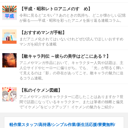
【平成・昭和レトロアニメのすゝめ】
令和に見ると“エモい”？あのときの気持ち、どこか懐かしい記憶
が蘇る――平成・昭和を彩ったアニメを振り返る連載コラム。
【おすすめマンガ手帖】
まだアニメ化されてはいないけれどぜひ読んでほしいおすすめ
マンガを紹介する連載
【敵キャラ列伝 ～彼らの美学はどこにある？】
アニメやマンガ作品において、キャラクター人気や話題は、主
人公サイドやヒーローに偏りがち。でも、「光」が明るく輝い
て見えるのは「影」の存在があってこそ。敵キャラの魅力に迫
るコラム連載。
【私のイケメン図鑑】
アニメやマンガのキャラクターに恋したことはありますか？世
間で話題になっているキャラクター、または筆者の独断と偏見
で“イケメン”をピックアップ！ イケメンの魅力をご紹介♪
軽作業スタッフ/高待遇/シンプル作業/新生活応援/寮費無料/