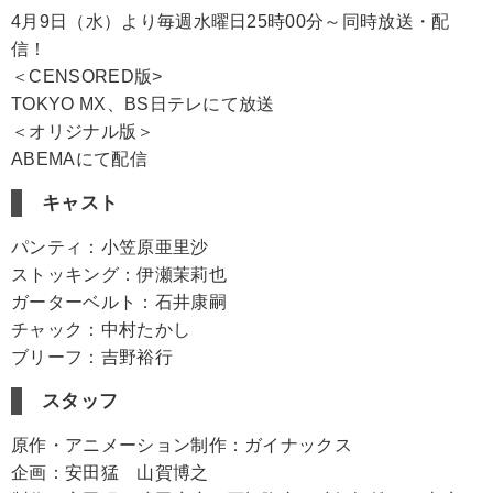
4月9日（水）より毎週水曜日25時00分～同時放送・配
信！
＜CENSORED版>
TOKYO MX、BS日テレにて放送
＜オリジナル版＞
ABEMAにて配信
キャスト
パンティ：小笠原亜里沙
ストッキング：伊瀬茉莉也
ガーターベルト：石井康嗣
チャック：中村たかし
ブリーフ：吉野裕行
スタッフ
原作・アニメーション制作：ガイナックス
企画：安田猛 山賀博之