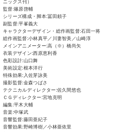
ニックス刊）
監督:篠原啓輔
シリーズ構成・脚本:冨田頼子
副監督:平峯義大
キャラクターデザイン・総作画監督:石田一将
総作画監督:小林真平／川妻智美／山崎淳
メインアニメーター:高（※）橋尚矢
衣装デザイン:西原恵利香
色彩設計:山口舞
美術設定:根本洋行
特殊効果:入佐芽詠美
撮影監督:金森つばさ
テクニカルディレクター:佐久間悠也
ＣＧディレクター:宮地克明
編集:平木大輔
音楽:中塚武
音響監督:藤田亜紀子
音響効果:野崎博樹／小林亜依里