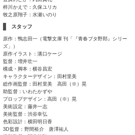
梓川かえで：久保ユリカ
牧之原翔子：水瀬いのり
スタッフ
原作：鴨志田一（電撃文庫 刊「『青春ブタ野郎』シリー
ズ」）
原作イラスト：溝口ケージ
監督：増井壮一
構成・脚本：横谷昌宏
キャラクターデザイン：田村里美
総作画監督：田村里美 高田（※）晃
助監督：いわたかずや
プロップデザイン：高田（※）晃
美術設定：藤井一志
美術監督：渋谷幸弘
色彩設計：横田明日香
3D監督：野間裕介 唐澤祐人