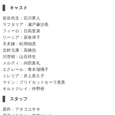
キャスト
岩谷尚文：石川界人
ラフタリア：瀬戸麻沙美
フィーロ：日高里菜
リーシア：原奈津子
天木錬：松岡禎丞
北村元康：高橋信
川澄樹：山谷祥生
メルティ：内田真礼
エクレール：青木瑠璃子
ミレリア：井上喜久子
マイン：ブリドカットセーラ恵美
オルトクレイ：仲野裕
スタッフ
原作：アネコユサギ