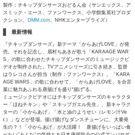
製作：チキップダンサーズおどるん会（サンエックス、ア
スミック・エース、ファンワークス、小学館集英社プロダ
クション、
DMM.com
、NHKエンタープライズ）
最新情報
『チキップダンサーズ』新テーマ「からあげLOVE」が発
売。それを記念し、眉村ちあきが歌う「KARAAGE WAR
S」の歌に合わせたチキップダンサーズのミュージックビ
デオが制作された。TVアニメシリーズに引き続き、監督
はラレコさんが担当（制作：ファンワークス）。「KARA
AGE WARS」の歌に合わせて、「からあげLOVE」を合言
葉に魅力あふれる唐揚げを盛り“揚げ”る。
ミュージックビデオにはチキップダンサーズのキャラクタ
ー「ほねチキン」や「スキップガエル先生」、新キャラク
ターの「小からあげ」「水と油のようせい（レモン汁Ve
r.）」などが登場。揚げ揚げなダンスチューンに、大量発
生の？！「小からあげ」が大活躍！ 唐揚げをいっぱい食
べたい"みんな"の気持ちを日本唐揚協会の公式アンバサダ