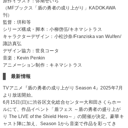
原作イラスト：弥南せいら
（MFブックス「盾の勇者の成り上がり」KADOKAWA
刊）
監督：垪和等
シリーズ構成・脚本：小柳啓伍/キネマシトラス
キャラクターデザイン：小松沙奈/Franziska van Wulfen/
諏訪真弘
デザイン協力：世良コータ
音楽：Kevin Penkin
アニメーション制作：キネマシトラス
最新情報
TVアニメ『盾の勇者の成り上がり Season 4』2025年7月
より放送開始。
6月15日(日)に渋谷区文化総合センター大和田さくらホー
ルにて、作品イベント「盾フェス ～盾の勇者の盛り上が
り The LIVE of the Shield Hero～」の開催が決定。豪華キ
ャスト陣に加え、Season 1から音楽で作品を彩ってき