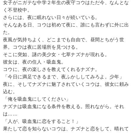
女子がニガテな中学２年生の夜守コウはただ今、なんとな
く不登校中。
さらには、夜に眠れない日々が続いている。
そんなある日、コウは初めて夜に、誰にも言わずに外に出
た。
夜風が気持ちよく、どこまでも自由で、昼間とちがう世
界。コウは夜に居場所を見つける。
そこに突如、謎の美少女・七草ナズナが現れる。
彼女は、夜の住人・吸血鬼。
コウに、夜の楽しさを教えてくれるナズナ。
「今日に満足できるまで、夜ふかししてみろよ。少年」
夜に、そしてナズナに魅了されていくコウは、彼女に頼み
込む。
「俺を吸血鬼にしてください」
ナズナは吸血鬼になる条件を教える。照れながら。それ
は……
「人が、吸血鬼に恋をすること！」
果たして恋を知らないコウは、ナズナと恋をして、晴れて