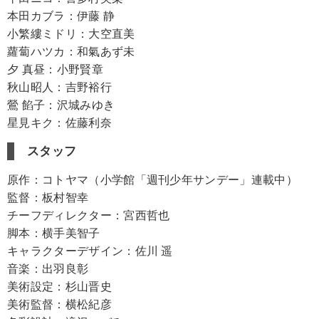
本田カブラ：伊藤 静
小繁縷ミドリ：大空直美
蘿蔔ハツカ：和氣あず未
夕 真昼：小野賢章
秋山昭人：吉野裕行
鶯 餡子：沢城みゆき
星見キク：佐藤利奈
スタッフ
原作：コトヤマ（小学館「週刊少年サンデー」連載中）
監督：板村智幸
チーフディレクター：宮西哲也
脚本：横手美智子
キャラクターデザイン：佐川 遥
音楽：出羽良彰
美術設定：杉山晋史
美術監督：横松紀彦