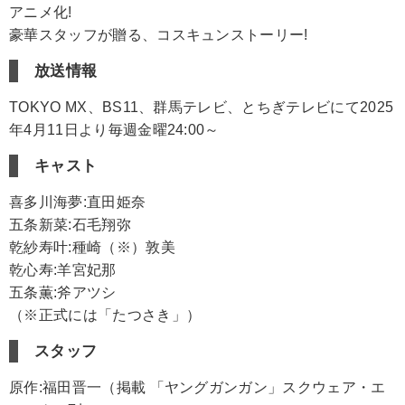
アニメ化!
豪華スタッフが贈る、コスキュンストーリー!
放送情報
TOKYO MX、BS11、群馬テレビ、とちぎテレビにて2025
年4月11日より毎週金曜24:00～
キャスト
喜多川海夢:直田姫奈
五条新菜:石毛翔弥
乾紗寿叶:種崎（※）敦美
乾心寿:羊宮妃那
五条薫:斧アツシ
（※正式には「たつさき」）
スタッフ
原作:福田晋一（掲載 「ヤングガンガン」スクウェア・エ