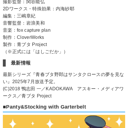
撮影監督：関谷能弘
2Dワークス・特殊効果：内海紗耶
編集：三嶋章紀
音響監督：岩浪美和
音楽：fox capture plan
制作：CloverWorks
製作：青ブタ Project
（※正式には「はしごだか」）
最新情報
最新シリーズ『青春ブタ野郎はサンタクロースの夢を見な
い』2025年7月放送予定。
(C)2018 鴨志田 一／KADOKAWA アスキー・メディアワ
ークス／青ブタ Project
■Panty&Stocking with Garterbelt