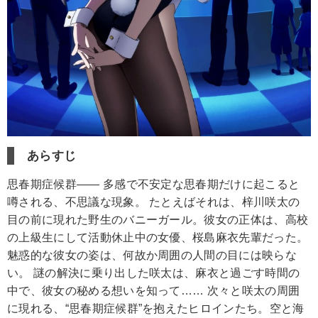
あらすじ
思春期症候群―― 多感で不安定な思春期だけに起こると
噂される、不思議な現象。 たとえばそれは、梓川咲太の
目の前に現れた野生のバニーガール。彼女の正体は、高校
の上級生にして活動休止中の女優、桜島麻衣先輩だった。
魅惑的な彼女の姿は、何故か周囲の人間の目には映らな
い。 謎の解決に乗り出した咲太は、麻衣と過ごす時間の
中で、彼女の秘める想いを知って…… 次々と咲太の周囲
に現れる、“思春期症候群”を抱えたヒロインたち。空と海