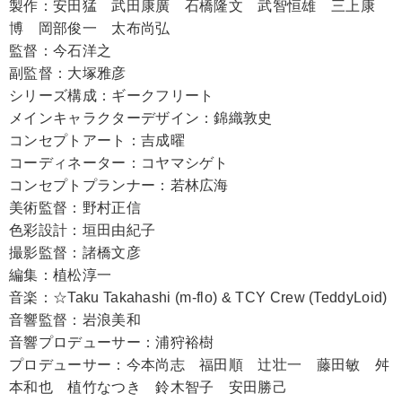
製作：安田猛 武田康廣 石橋隆文 武智恒雄 三上康
博 岡部俊一 太布尚弘
監督：今石洋之
副監督：大塚雅彦
シリーズ構成：ギークフリート
メインキャラクターデザイン：錦織敦史
コンセプトアート：吉成曜
コーディネーター：コヤマシゲト
コンセプトプランナー：若林広海
美術監督：野村正信
色彩設計：垣田由紀子
撮影監督：諸橋文彦
編集：植松淳一
音楽：☆Taku Takahashi (m-flo) & TCY Crew (TeddyLoid)
音響監督：岩浪美和
音響プロデューサー：浦狩裕樹
プロデューサー：今本尚志 福田順 辻壮一 藤田敏 舛
本和也 植竹なつき 鈴木智子 安田勝己