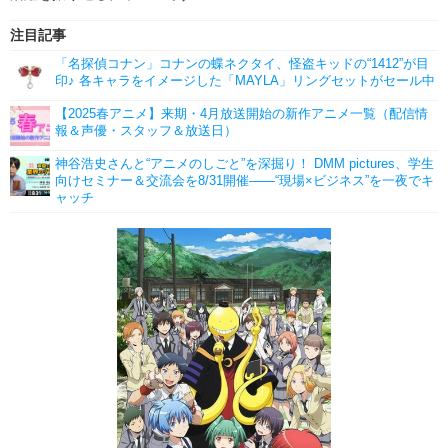
注目記事
「名探偵コナン」コナンの蝶ネクタイ、怪盗キッドの“1412”が目
印♪ 各キャラをイメージした「MAYLA」リングセットがセール中
【2025春アニメ】来期・4月放送開始の新作アニメ一覧（配信情
報＆声優・スタッフ＆放送日）
神谷浩史さんと“アニメのしごと”を深掘り！ DMM pictures、学生
向けセミナー＆交流会を8/31開催――“現場×ビジネス”を一夜でキ
ャッチ