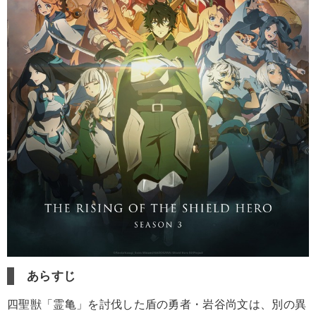
あらすじ
四聖獣「霊亀」を討伐した盾の勇者・岩谷尚文は、別の異