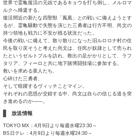
世界で霊亀復活の元凶であるキョウを打ち倒し、メルロマ
ルクへ帰還する。
復活間近の新たな四聖獣「鳳凰」との戦いに備えようとす
るが、霊亀騒動で失態を演じた三勇者は行方不明、尚文の
持つ領地も戦力に不安が残る状況だった。
今後の戦いに備えて、散り散りになった旧ルロロナ村の住
民を取り戻そうと考えた尚文は、住民が奴隷として売られ
たというゼルトブルを訪れ、救出の足がかりとして、ラフ
タリア、フィーロと共に地下賭博闘技場に参加する。
救いを求める亜人たち、
心砕けた三勇者、
そして暗躍するヴィッチことマイン。
それぞれの思惑が交錯する中、尚文は自らの信じる道を突
き進めるのか――。
放送情報
TOKYO MX：4月9日より毎週水曜23:30～
BS日テレ：4月9日より毎週水曜24:30～