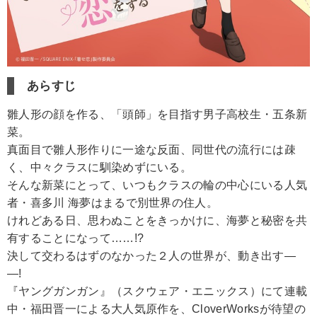
あらすじ
雛人形の顔を作る、「頭師」を目指す男子高校生・五条新
菜。
真面目で雛人形作りに一途な反面、同世代の流行には疎
く、中々クラスに馴染めずにいる。
そんな新菜にとって、いつもクラスの輪の中心にいる人気
者・喜多川 海夢はまるで別世界の住人。
けれどある日、思わぬことをきっかけに、海夢と秘密を共
有することになって……!?
決して交わるはずのなかった２人の世界が、動き出す―
―!
『ヤングガンガン』（スクウェア・エニックス）にて連載
中・福田晋一による大人気原作を、CloverWorksが待望の