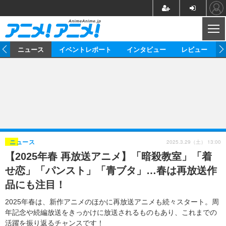
CL
ム
ニュース
イベントレポート
インタビュー
レビュー
ニュース
アニメ
映画/ドラマ
イベントレポート
マンガ
ノベル
アニメ
映画
インタビュー
音楽
声優
ライブ
舞台
スタッフ
声優
レビュー
2025.3.29（土） 13:00
ニュース
【2025年春 再放送アニメ】「暗殺教室」「着
ゲーム
グッズ
海外イベント
ビジネス
俳優・タレント
アーティスト
アニメ
実写
動画
せ恋」「パンスト」「青ブタ」…春は再放送作
イベント
海外
ビジネス
書評
イベント
アニメ
映画/ドラマ
連載・コラム
品にも注目！
ゲーム
座談会
アニメ！アニメ！TV
ABEMA Cafe
2025年春は、新作アニメのほかに再放送アニメも続々スタート。周
年記念や続編放送をきっかけに放送されるものもあり、これまでの
活躍を振り返るチャンスです！