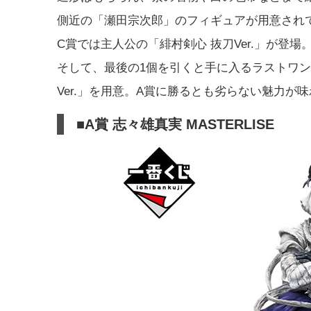
側近の「瀬田宗次郎」のフィギュアが用意され
C賞では主人公の「緋村剣心 抜刀Ver.」が登
そして、最後の1個を引くと手に入るラストワン
Ver.」を用意。A賞に勝るとも劣らない魅力が
■A賞 志々雄真実 MASTERLISE