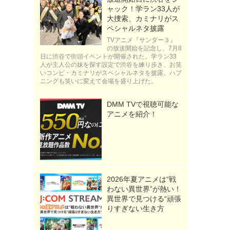
ャック！学ラン33人が
大捜索、カミナリがス
ペシャルネタ披露
TVアニメ『サンダー３』
の放送開始を記念し、7月8
日に渋谷で街頭イベントが開催された。学ラン33
人が主人公の妹を探す設定で渋谷を練り歩き、お笑
いコンビ・カミナリがスペシャルネタを披露。ハプ
ニングも笑いに変えて会場を盛り上げた。
DMM TVで視聴可能な
アニメを紹介！
2026年夏アニメは“戦
わない異世界”が熱い！
異世界で見つける“頑張
りすぎない生き方