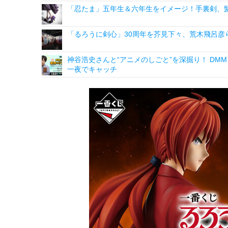
「忍たま」五年生＆六年生をイメージ！手裏剣、髪
「るろうに剣心」30周年を芥見下々、荒木飛呂彦
神谷浩史さんと“アニメのしごと”を深掘り！ DMM p
一夜でキャッチ