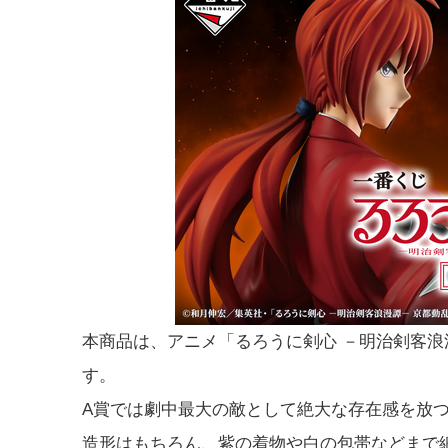
本商品は、アニメ「るろうに剣心 －明治剣客浪
す。
A賞では劇中最大の敵として絶大な存在感を放つ「
造形はもちろん、紫の着物や白の包帯などまで