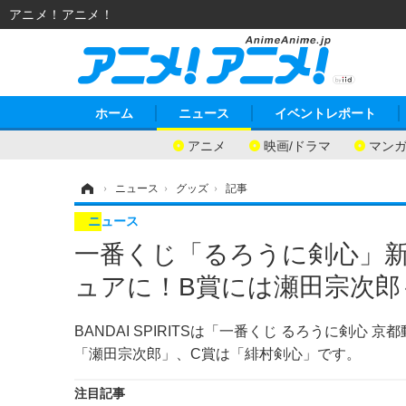
アニメ！アニメ！
ホーム
ニュース
イベントレポート
アニメ
映画/ドラマ
マン
ホーム
›
ニュース
›
グッズ
›
記事
ニュース
一番くじ「るろうに剣心」
ュアに！B賞には瀬田宗次郎
BANDAI SPIRITSは「一番くじ るろうに剣
「瀬田宗次郎」、C賞は「緋村剣心」です。
注目記事