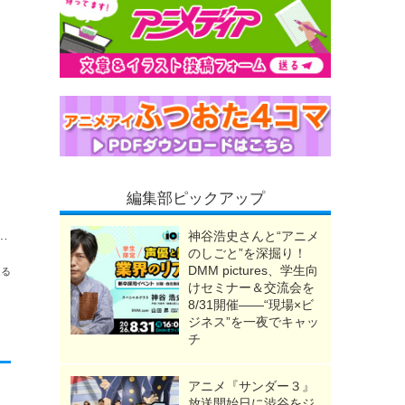
編集部ピックアップ
volution「HOT LIMIT」“THE FIRST TAKE”が緊急配信！
神谷浩史さんと“アニメ
のしごと”を深掘り！
DMM pictures、学生向
送る
けセミナー＆交流会を
8/31開催――“現場×ビ
ジネス”を一夜でキャッ
チ
アニメ『サンダー３』
放送開始日に渋谷をジ