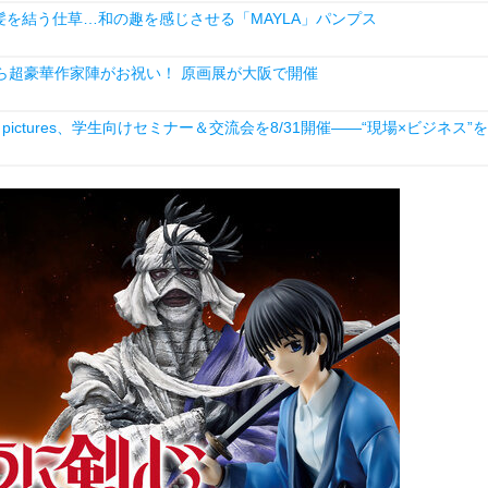
を結う仕草…和の趣を感じさせる「MAYLA」パンプス
ら超豪華作家陣がお祝い！ 原画展が大阪で開催
ictures、学生向けセミナー＆交流会を8/31開催――“現場×ビジネス”を