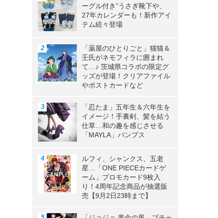
ーグル付き”うさぎ靴下や、
27年カレンダーも！新作アイ
テム続々登場
「薬屋のひとりごと」猫猫＆
壬氏がネモフィラに囲まれ
て…♪ 茨城県コラボの限定グ
ッズが登場！クリアファイル
やポストカードなど
「忍たま」五年生＆六年生を
イメージ！手裏剣、髪を結う
仕草…和の趣を感じさせる
「MAYLA」パンプス
ルフィ、シャンクス、五老
星…「ONE PIECEカードゲ
ーム」プロモカード9枚入
り！4周年記念商品が抽選販
売【9月2日23時まで】
「ジョジョ 黄金の風」ブチャ