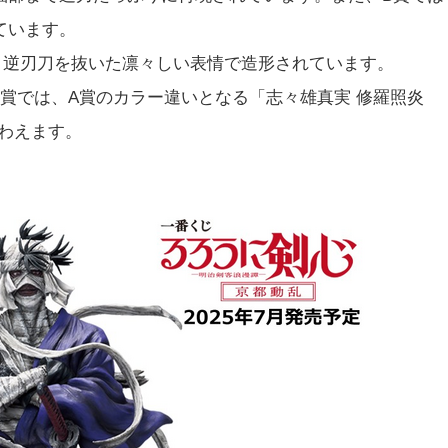
ています。
場。逆刃刀を抜いた凛々しい表情で造形されています。
賞では、A賞のカラー違いとなる「志々雄真実 修羅照炎
味わえます。