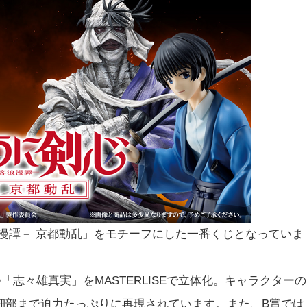
漫譚－ 京都動乱」をモチーフにした一番くじとなっていま
志々雄真実」をMASTERLISEで立体化。キャラクターの
細部まで迫力たっぷりに再現されています。また、B賞では