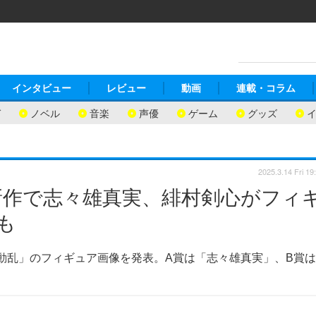
インタビュー
レビュー
動画
連載・コラム
ガ
ノベル
音楽
声優
ゲーム
グッズ
2025.3.14 Fri 19
新作で志々雄真実、緋村剣心がフィ
も
心 京都動乱」のフィギュア画像を発表。A賞は「志々雄真実」、B賞は