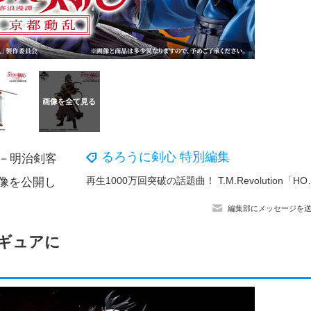
るろうに剣心 特別編集
心 －明治剣客
再生1000万回突破の話題曲！ T.M.Re
像を公開し
編集部にメッセージを
ギュアに