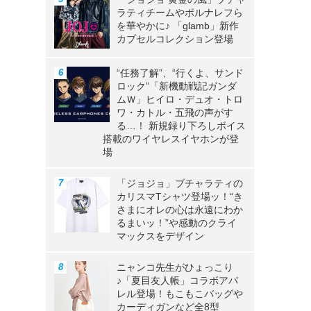
ラティチームやポルナレフら
を華やかに♪ 「glamb」新作
カプセルコレクション登場
“任務了解”、“行くよ、サンド
ロック”「新機動戦記ガンダ
ムＷ」ヒイロ・デュオ・トロ
ワ・カトル・五飛の声がす
る…！ 新規録り下ろしボイス
搭載のワイヤレスイヤホンが登
場
「ジョジョ」ブチャラティの
カリスマTシャツ登場ッ！“き
さまにオレの心は永遠にわか
るまいッ！”や感動のクライ
マックスをデザイン
ニャンコ先生がひょっこり
♪「夏目友人帳」コラボアパ
レル登場！もこもこバッグや
カーディガンなど全8型