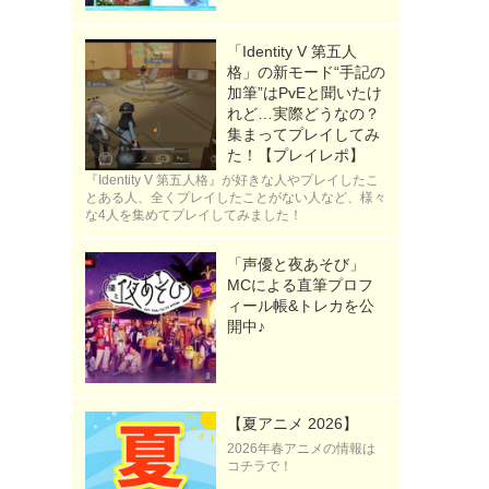
「Identity V 第五人
格」の新モード“手記の
加筆”はPvEと聞いたけ
れど…実際どうなの？
集まってプレイしてみ
た！【プレイレポ】
『Identity V 第五人格』が好きな人やプレイしたこ
とある人、全くプレイしたことがない人など、様々
な4人を集めてプレイしてみました！
「声優と夜あそび」
MCによる直筆プロフ
ィール帳&トレカを公
開中♪
【夏アニメ 2026】
2026年春アニメの情報は
コチラで！