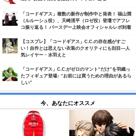
「コードギアス」複数の新作が制作中と発表！ 福山潤
（ルルーシュ役）、天崎滉平（ロゼ役）登壇でアフレ
コ振り返る！ バースデー上映会オフィシャルレポ到着
【コスプレ】「コードギアス」C.C.の存在感がすご
い！自作とは思えない衣装のクオリティにも刮目―人
気レイヤー・水羽えと
「コードギアス」C.C.がゼロのマント“だけ”を羽織っ
たフィギュア登場♪ “お前には買うための理由があるら
しい”
今、あなたにオススメ