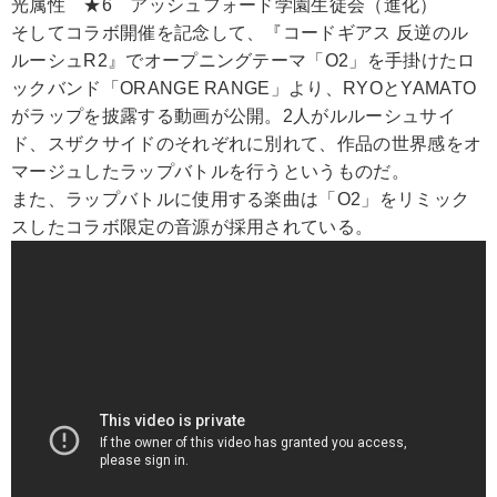
光属性 ★6 アッシュフォード学園生徒会（進化）
そしてコラボ開催を記念して、『コードギアス 反逆のル
ルーシュR2』でオープニングテーマ「O2」を手掛けたロ
ックバンド「ORANGE RANGE」より、RYOとYAMATO
がラップを披露する動画が公開。2人がルルーシュサイ
ド、スザクサイドのそれぞれに別れて、作品の世界感をオ
マージュしたラップバトルを行うというものだ。
また、ラップバトルに使用する楽曲は「O2」をリミック
スしたコラボ限定の音源が採用されている。