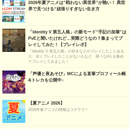
2026年夏アニメは“戦わない異世界”が熱い！ 異世
界で見つける“頑張りすぎない生き方
「Identity V 第五人格」の新モード“手記の加筆”は
PvEと聞いたけれど…実際どうなの？集まってプ
レイしてみた！【プレイレポ】
『Identity V 第五人格』が好きな人やプレイしたことある
人、全くプレイしたことがない人など、様々な4人を集め
てプレイしてみました！
「声優と夜あそび」MCによる直筆プロフィール帳
&トレカを公開中♪
【夏アニメ 2026】
2026年春アニメの情報はコチラで！