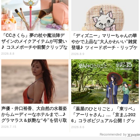
「CCさくら」夢の杖や魔法陣デ
「ディズニー」マリーちゃんの華
ザインのメイクアイテムが可愛い
やかで上品な“大人かわいい”雑貨
♪ コスメポーチや前髪クリップな
登場♪ ツィードポーチ・リップケ
ど…毎日使いたい!!「タイトーく
ース・トート
2026.8.8
2026.8.9
じ」【8月28日～】
声優・井口裕香、大自然の水着姿
「薬屋のひとりごと」「東リベ」
からムーディーなホテルまで…♪
「アーリャさん」…「京まふ202
グラマラス＆妖艶な“今”を切り取
6」コラボビジュアル公開！グッ
り！3冊目写真集が発売中
ズなどの最新情報も
2026.7.15
2026.8.6
Recommended by