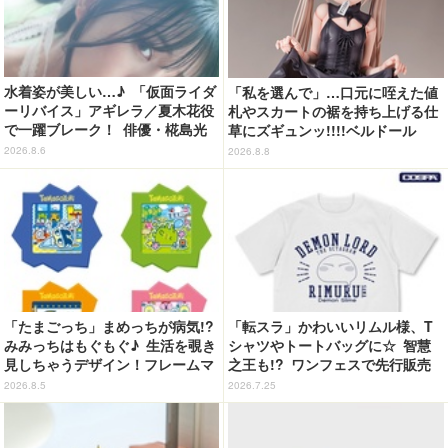
水着姿が美しい…♪ 「仮面ライダ
「私を選んで」…口元に咥えた値
ーリバイス」アギレラ／夏木花役
札やスカートの裾を持ち上げる仕
で一躍ブレーク！ 俳優・椛島光
草にズギュンッ!!!!ベルドール
の2nd写真集が予約開始
「ロゼ」がフィギュアで新登場
2026.8.6
2026.8.8
「たまごっち」まめっちが病気!?
「転スラ」かわいいリムル様、T
みみっちはもぐもぐ♪ 生活を覗き
シャツやトートバッグに☆ 智慧
見しちゃうデザイン！フレームマ
之王も!? ワンフェスで先行販売
グネット「ぴたっとフレーム」登
【COSPA】
2026.8.5
2026.7.25
場☆