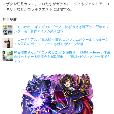
スザクや紅月カレン、ロロたちがガチャに、ジノやジェレミア、コ
ーネリアなどがコラボクエストに登場する。
注目記事
「ちいかわ」“ギチギチのゴーグル付き”うさぎ靴下や、27年カレ
ンダーも！新作アイテム続々登場
「コードギアス」“黒の騎士団”のエンブレムがクール！ルルーシ
ュ＆C.C.のボトルチャームも付く赤ワイン登場
神谷浩史さんと“アニメのしごと”を深掘り！ DMM pictures、学生
向けセミナー＆交流会を8/31開催――“現場×ビジネス”を一夜でキ
ャッチ