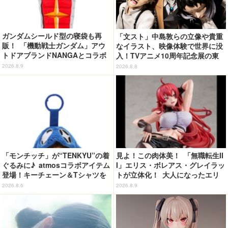
ガンダムシールド型の寝袋も再
「文スト」中島敦らの立像や貴重
販！ 「機動戦士ガンダム」アウ
なイラスト、映像体験で世界に没
トドアブランドNANGAとコラボ
入！TVアニメ10周年記念展の東
したアパレルがカッコいい！ 日
京会場フォトレポートが到着
2026.8.9
2026.8.8
常使いしやすいシンプルなデザイ
ン
「モンチッチ」が“TENKYU”の着
見よ！この肉体美！ 「無職転生II
ぐるみに♪ atmosコラボアイテム
I」エリス・ボレアス・グレイラッ
登場！キーチェーン＆Tシャツを
トが立体化！ 大人になったエリ
展開
スの魅力を完全再現
2026.8.6
2026.8.9