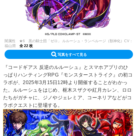
闇属性 ★6 黒の騎士団「ゼロ」 ルルーシュ・ランペルージ（獣神化）CV：
福山潤
全 22 枚
写真をすべて見る
『コードギアス 反逆のルルーシュ』とスマホアプリのひ
っぱりハンティングRPG『モンスターストライク』の初コ
ラボが、2025年3月15日12時より開催することがわかっ
た。ルルーシュをはじめ、枢木スザクや紅月カレン、ロロ
たちがガチャに、ジノやジェレミア、コーネリアなどがコ
ラボクエストに登場する。