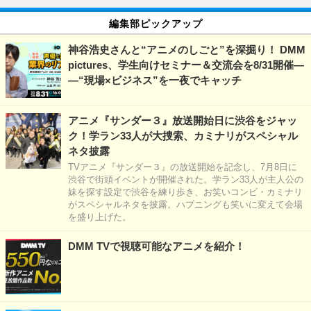
編集部ピックアップ
神谷浩史さんと“アニメのしごと”を深掘り！ DMM
pictures、学生向けセミナー＆交流会を8/31開催―
―“現場×ビジネス”を一夜でキャッチ
アニメ『サンダー３』放送開始日に渋谷をジャッ
ク！学ラン33人が大捜索、カミナリがスペシャル
ネタ披露
TVアニメ『サンダー３』の放送開始を記念し、7月8日に
渋谷で街頭イベントが開催された。学ラン33人が主人公の
妹を探す設定で渋谷を練り歩き、お笑いコンビ・カミナリ
がスペシャルネタを披露。ハプニングも笑いに変えて会場
を盛り上げた。
DMM TVで視聴可能なアニメを紹介！