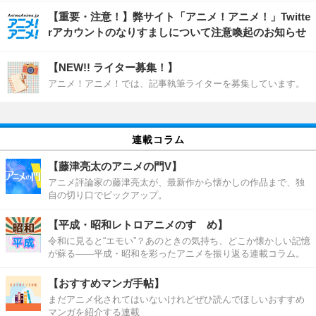
【重要・注意！】弊サイト「アニメ！アニメ！」Twitte
rアカウントのなりすましについて注意喚起のお知らせ
【NEW!! ライター募集！】
アニメ！アニメ！では、記事執筆ライターを募集しています。
連載コラム
【藤津亮太のアニメの門V】
アニメ評論家の藤津亮太が、最新作から懐かしの作品まで、独
自の切り口でピックアップ。
【平成・昭和レトロアニメのすゝめ】
令和に見ると“エモい”？あのときの気持ち、どこか懐かしい記憶
が蘇る――平成・昭和を彩ったアニメを振り返る連載コラム。
【おすすめマンガ手帖】
まだアニメ化されてはいないけれどぜひ読んでほしいおすすめ
マンガを紹介する連載