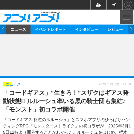
CL
ム
ニュース
イベントレポート
インタビュー
レビュー
ニュース
アニメ
映画/ドラマ
イベントレポート
マンガ
ノベル
アニメ
映画
インタビュー
音楽
声優
ライブ
舞台
スタッフ
声優
レビュー
2025.3.13（木） 19:50
ニュース
「コードギアス」“生きろ！”スザクはギアス発
ゲーム
グッズ
海外イベント
ビジネス
俳優・タレント
アーティスト
アニメ
実写
動画
動状態!! ルルーシュ率いる黒の騎士団も集結♪
イベント
海外
ビジネス
書評
イベント
アニメ
映画/ドラマ
連載・コラム
「モンスト」初コラボ開催
ゲーム
座談会
アニメ！アニメ！TV
ABEMA Cafe
『コードギアス 反逆のルルーシュ』とスマホアプリのひっぱりハン
ティングRPG『モンスターストライク』の初コラボが、2025年3月1
5日12時より開催することがわかった。ルルーシュをはじめ、枢木