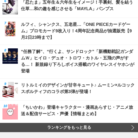
「忍たま」五年生＆六年生をイメージ！手裏剣、髪を結う
仕草…和の趣を感じさせる「MAYLA」パンプス
ルフィ、シャンクス、五老星…「ONE PIECEカードゲー
ム」プロモカード9枚入り！4周年記念商品が抽選販売【9
月2日23時まで】
“任務了解”、“行くよ、サンドロック”「新機動戦記ガンダ
ムＷ」ヒイロ・デュオ・トロワ・カトル・五飛の声がす
る…！ 新規録り下ろしボイス搭載のワイヤレスイヤホンが
登場
リトルミイのデザインが甘辛キュート♪ ムーミン×ルコック
スポルティフのコラボ第3弾が登場！
「ちいかわ」登場キャラクター・漫画あらすじ・アニメ放
送＆配信サービス・声優【情報まとめ】
ランキングをもっと見る