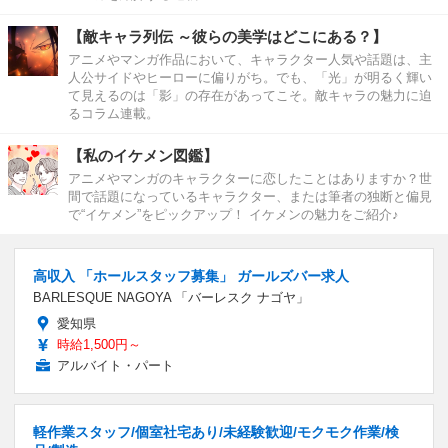
【敵キャラ列伝 ～彼らの美学はどこにある？】
アニメやマンガ作品において、キャラクター人気や話題は、主
人公サイドやヒーローに偏りがち。でも、「光」が明るく輝い
て見えるのは「影」の存在があってこそ。敵キャラの魅力に迫
るコラム連載。
【私のイケメン図鑑】
アニメやマンガのキャラクターに恋したことはありますか？世
間で話題になっているキャラクター、または筆者の独断と偏見
で“イケメン”をピックアップ！ イケメンの魅力をご紹介♪
高収入 「ホールスタッフ募集」 ガールズバー求人
BARLESQUE NAGOYA 「バーレスク ナゴヤ」
愛知県
時給1,500円～
アルバイト・パート
軽作業スタッフ/個室社宅あり/未経験歓迎/モクモク作業/検