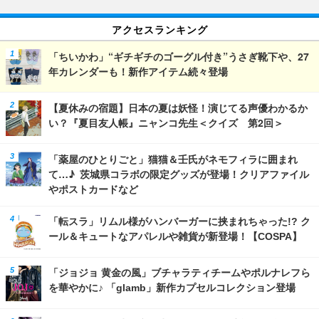
アクセスランキング
「ちいかわ」“ギチギチのゴーグル付き”うさぎ靴下や、27
年カレンダーも！新作アイテム続々登場
【夏休みの宿題】日本の夏は妖怪！演じてる声優わかるか
い？『夏目友人帳』ニャンコ先生＜クイズ 第2回＞
「薬屋のひとりごと」猫猫＆壬氏がネモフィラに囲まれ
て…♪ 茨城県コラボの限定グッズが登場！クリアファイル
やポストカードなど
「転スラ」リムル様がハンバーガーに挟まれちゃった!? ク
ール＆キュートなアパレルや雑貨が新登場！【COSPA】
「ジョジョ 黄金の風」ブチャラティチームやポルナレフら
を華やかに♪ 「glamb」新作カプセルコレクション登場