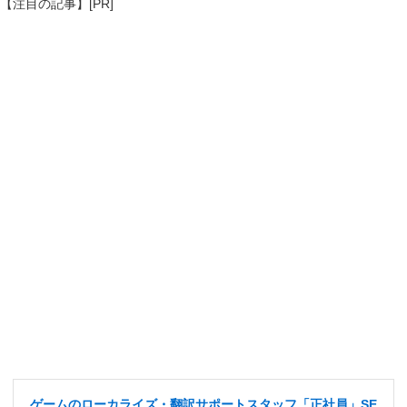
【注目の記事】[PR]
ゲームのローカライズ・翻訳サポートスタッフ「正社員」SE