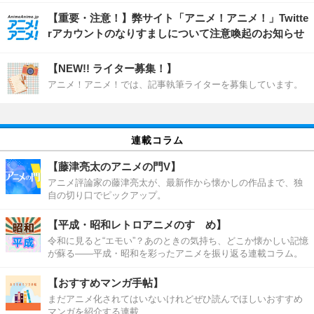
【重要・注意！】弊サイト「アニメ！アニメ！」Twitte
rアカウントのなりすましについて注意喚起のお知らせ
【NEW!! ライター募集！】
アニメ！アニメ！では、記事執筆ライターを募集しています。
連載コラム
【藤津亮太のアニメの門V】
アニメ評論家の藤津亮太が、最新作から懐かしの作品まで、独
自の切り口でピックアップ。
【平成・昭和レトロアニメのすゝめ】
令和に見ると“エモい”？あのときの気持ち、どこか懐かしい記憶
が蘇る――平成・昭和を彩ったアニメを振り返る連載コラム。
【おすすめマンガ手帖】
まだアニメ化されてはいないけれどぜひ読んでほしいおすすめ
マンガを紹介する連載