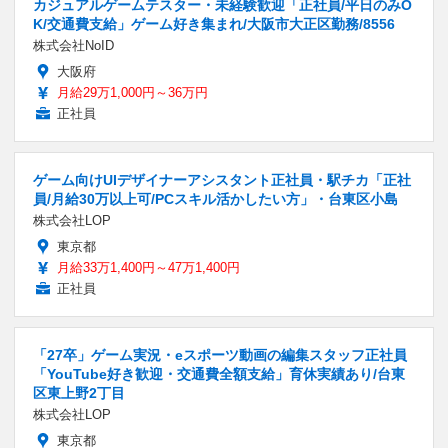
カジュアルゲームテスター・未経験歓迎「正社員/平日のみO
K/交通費支給」ゲーム好き集まれ/大阪市大正区勤務/8556
株式会社NoID
大阪府
月給29万1,000円～36万円
正社員
ゲーム向けUIデザイナーアシスタント正社員・駅チカ「正社
員/月給30万以上可/PCスキル活かしたい方」・台東区小島
株式会社LOP
東京都
月給33万1,400円～47万1,400円
正社員
「27卒」ゲーム実況・eスポーツ動画の編集スタッフ正社員
「YouTube好き歓迎・交通費全額支給」育休実績あり/台東
区東上野2丁目
株式会社LOP
東京都