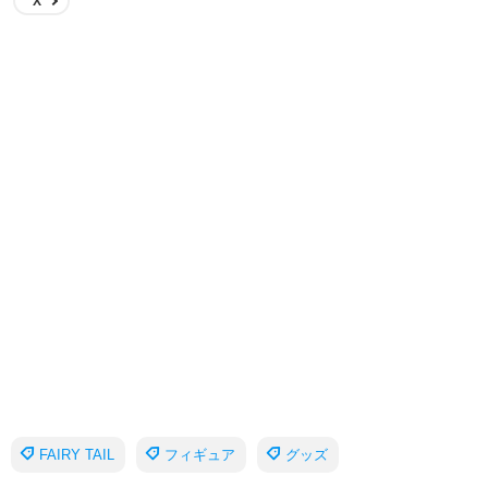
X
FAIRY TAIL
フィギュア
グッズ