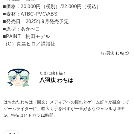
■価格：20,000円（税別）/22,000円（税込）
■素材：ATBC-PVC/ABS
■発売日：2025年9月発売予定
■原型：あかべこ
■PAINT：松田モデル
（C）真島ヒロ／講談社
《八羽汰 わちは》
たまに絵も描く
八羽汰 わちは
はちわたわちは（回文）メディアへの憧れとゲーム好きが融合して
ゲームライターに。幅広く手を出すが一番好きなジャンルはJRP
G。特技はヒトカラ12時間。