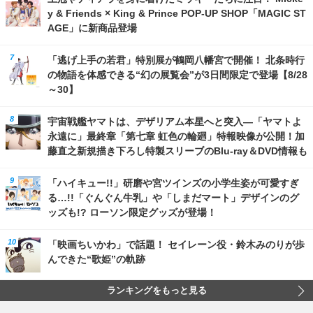
y & Friends × King & Prince POP-UP SHOP「MAGIC ST
AGE」に新商品登場
「逃げ上手の若君」特別展が鶴岡八幡宮で開催！ 北条時行
の物語を体感できる“幻の展覧会”が3日間限定で登場【8/28
～30】
宇宙戦艦ヤマトは、デザリアム本星へと突入―「ヤマトよ
永遠に」最終章「第七章 虹色の輪廻」特報映像が公開！加
藤直之新規描き下ろし特製スリーブのBlu-ray＆DVD情報も
「ハイキュー!!」研磨や宮ツインズの小学生姿が可愛すぎ
る…!!「ぐんぐん牛乳」や「しまだマート」デザインのグ
ッズも!? ローソン限定グッズが登場！
「映画ちいかわ」で話題！ セイレーン役・鈴木みのりが歩
んできた“歌姫”の軌跡
ランキングをもっと見る