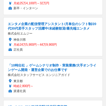
月給25万4,100円～32万円
新卒・インターン
エンタメ企業の配信管理アシスタント/月単位のシフト制/20
代30代若手スタッフ活躍中/未経験歓迎/最先端エンタメ
株式会社エムジー
神奈川県
月給24万5,900円～44万9,900円
正社員
「10時出社 」ゲームシナリオ制作・実装業務/大手オンライ
ンゲーム開発・運営企業でのお仕事です
株式会社スタッフサービス エンジニアガイド
東京都
時給2,800円～
派遣社員