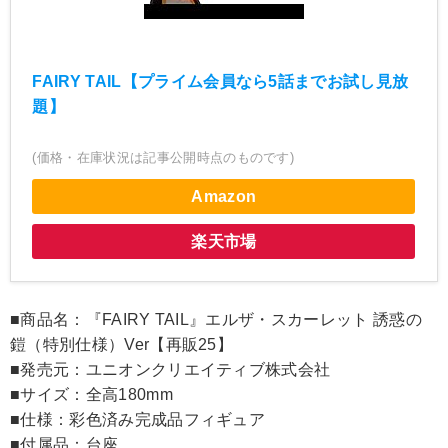
FAIRY TAIL【プライム会員なら5話までお試し見放
題】
(価格・在庫状況は記事公開時点のものです)
Amazon
楽天市場
■商品名：『FAIRY TAIL』エルザ・スカーレット 誘惑の
鎧（特別仕様）Ver【再販25】
■発売元：ユニオンクリエイティブ株式会社
■サイズ：全高180mm
■仕様：彩色済み完成品フィギュア
■付属品：台座