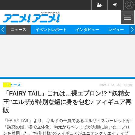
CL
ム
ニュース
イベントレポート
インタビュー
レビュー
ニュース
アニメ
映画/ドラマ
イベントレポート
マンガ
ノベル
アニメ
映画
インタビュー
音楽
声優
ライブ
舞台
スタッフ
声優
レビュー
2025.3.12（水） 18:45
ニュース
「FAIRY TAIL」これは…裸エプロン!? “妖精女
ゲーム
グッズ
海外イベント
ビジネス
俳優・タレント
アーティスト
アニメ
実写
動画
王”エルザが特別な鎧に身を包む♪ フィギュア再
イベント
海外
ビジネス
書評
イベント
アニメ
映画/ドラマ
連載・コラム
販
ゲーム
座談会
アニメ！アニメ！TV
ABEMA Cafe
『FAIRY TAIL』より、ギルドの一員であるエルザ・スカーレットが
「誘惑の鎧」姿で立体化。胸元からヘソまでが大胆に開いたエプロ
ンを着用した、“特別仕様”のフィギュアがユニオンクリエイティブ