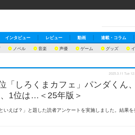
インタビュー
レビュー
動画
連載・コラム
ガ
ノベル
音楽
声優
ゲーム
グッズ
2025.3.11 Tue 12
 3位「しろくまカフェ」パンダくん
馬、1位は…＜25年版＞
ラといえば？」と題した読者アンケートを実施しました。結果を