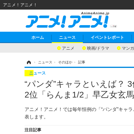
アニメ！アニメ！
ホーム
ニュース
イベントレポート
アニメ
映画/ドラマ
マン
ホーム
›
ニュース
›
そのほか
›
記事
ニュース
“パンダ”キャラといえば？
2位「らんま1/2」早乙女玄
アニメ！アニメ！では毎年恒例の「“パンダ”キャ
表します。
注目記事