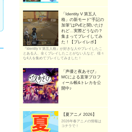
「Identity V 第五人
格」の新モード“手記の
加筆”はPvEと聞いたけ
れど…実際どうなの？
集まってプレイしてみ
た！【プレイレポ】
『Identity V 第五人格』が好きな人やプレイしたこ
とある人、全くプレイしたことがない人など、様々
な4人を集めてプレイしてみました！
「声優と夜あそび」
MCによる直筆プロフ
ィール帳&トレカを公
開中♪
【夏アニメ 2026】
2026年春アニメの情報は
コチラで！