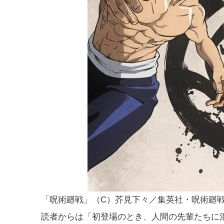
「呪術廻戦」（C）芥見下々／集英社・呪術廻
読者からは「初登場のとき、人間の先輩たちに