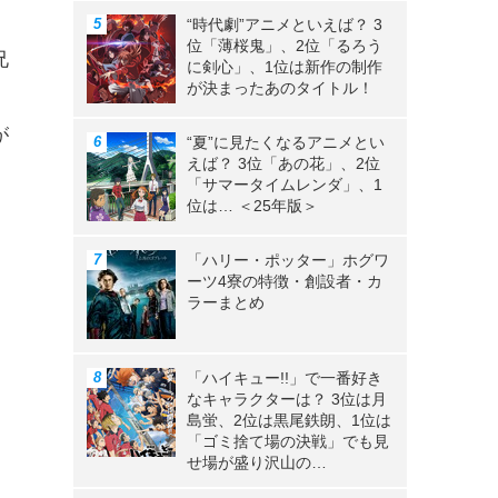
“時代劇”アニメといえば？ 3
位「薄桜鬼」、2位「るろう
兄
に剣心」、1位は新作の制作
が決まったあのタイトル！
ン
が
“夏”に見たくなるアニメとい
えば？ 3位「あの花」、2位
「サマータイムレンダ」、1
位は… ＜25年版＞
「ハリー・ポッター」ホグワ
ーツ4寮の特徴・創設者・カ
ラーまとめ
「ハイキュー!!」で一番好き
なキャラクターは？ 3位は月
島蛍、2位は黒尾鉄朗、1位は
「ゴミ捨て場の決戦」でも見
せ場が盛り沢山の…