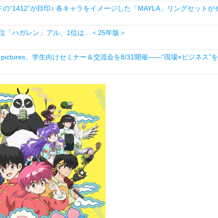
1412”が目印♪ 各キャラをイメージした「MAYLA」リングセットが
、2位「ハガレン」アル、1位は…＜25年版＞
ictures、学生向けセミナー＆交流会を8/31開催――“現場×ビジネス”を