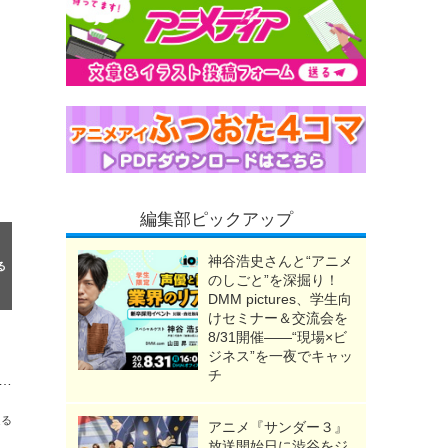
編集部ピックアップ
神谷浩史さんと“アニメ
のしごと”を深掘り！
DMM pictures、学生向
けセミナー＆交流会を
8/31開催――“現場×ビ
ジネス”を一夜でキャッ
チ
めて“映画館で観た”アニメは？ アンケート〆切は8月13日
送る
アニメ『サンダー３』
放送開始日に渋谷をジ