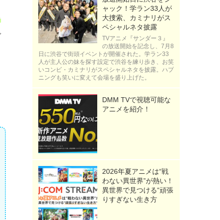
ャック！学ラン33人が
を
大捜索、カミナリがス
ペシャルネタ披露
で
TVアニメ『サンダー３』
の放送開始を記念し、7月8
日に渋谷で街頭イベントが開催された。学ラン33
人が主人公の妹を探す設定で渋谷を練り歩き、お笑
ま
いコンビ・カミナリがスペシャルネタを披露。ハプ
ニングも笑いに変えて会場を盛り上げた。
DMM TVで視聴可能な
、
アニメを紹介！
2026年夏アニメは“戦
わない異世界”が熱い！
異世界で見つける“頑張
りすぎない生き方