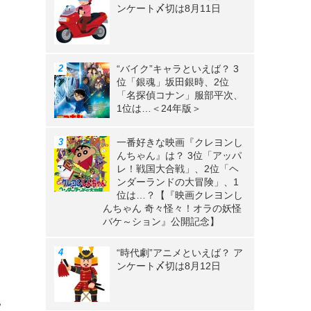
ンケート〆切は8月11日
“バイク”キャラといえば？ 3
位「銀魂」坂田銀時、2位
「名探偵コナン」服部平次、
1位は…＜24年版＞
一番好きな映画『クレヨンし
んちゃん』は？ 3位「アッパ
レ！戦国大合戦」、2位「ヘ
ンダーランドの大冒険」、1
位は…？【『映画クレヨンし
んちゃん 奇々怪々！オラの妖怪
バケ～ション』公開記念】
“時代劇”アニメといえば？ ア
ンケート〆切は8月12日
見