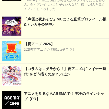
『Identity V 第五人格』が好きな人やプレイしたことある
人、全くプレイしたことがない人など、様々な4人を集め
てプレイしてみました！
「声優と夜あそび」MCによる直筆プロフィール帳
&トレカを公開中♪
【夏アニメ 2026】
2026年春アニメの情報はコチラで！
【コラムはコチラから！】夏アニメは“マイナー時
代”をどう描くのか？／ほか
アニメを見るならABEMAで！ 充実のラインナッ
プ【PR】