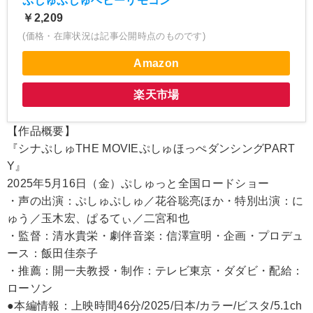
ぷしゅぷしゅベビーリモコン
￥2,209
(価格・在庫状況は記事公開時点のものです)
Amazon
楽天市場
【作品概要】
『シナぷしゅTHE MOVIEぷしゅほっぺダンシングPART
Y』
2025年5月16日（金）ぷしゅっと全国ロードショー
・声の出演：ぷしゅぷしゅ／花谷聡亮ほか・特別出演：に
ゅう／玉木宏、ぱるてぃ／二宮和也
・監督：清水貴栄・劇伴音楽：信澤宣明・企画・プロデュ
ース：飯田佳奈子
・推薦：開一夫教授・制作：テレビ東京・ダダビ・配給：
ローソン
●本編情報：上映時間46分/2025/日本/カラー/ビスタ/5.1ch