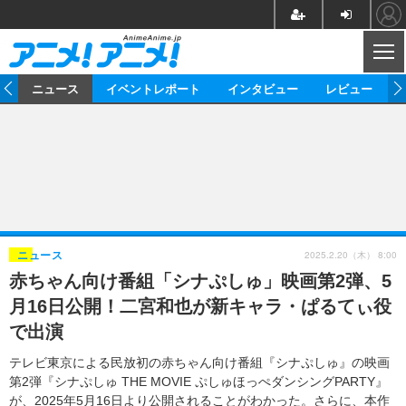
CL
ム
ニュース
イベントレポート
インタビュー
レビュー
ニュース
アニメ
映画/ドラマ
イベントレポート
マンガ
ノベル
アニメ
映画
インタビュー
音楽
声優
ライブ
舞台
スタッフ
声優
レビュー
2025.2.20（木） 8:00
ニュース
赤ちゃん向け番組「シナぷしゅ」映画第2弾、5
ゲーム
グッズ
海外イベント
ビジネス
俳優・タレント
アーティスト
アニメ
実写
動画
月16日公開！二宮和也が新キャラ・ぱるてぃ役
イベント
海外
ビジネス
書評
イベント
アニメ
映画/ドラマ
連載・コラム
で出演
ゲーム
座談会
アニメ！アニメ！TV
ABEMA Cafe
テレビ東京による民放初の赤ちゃん向け番組『シナぷしゅ』の映画
第2弾『シナぷしゅ THE MOVIE ぷしゅほっぺダンシングPARTY』
が、2025年5月16日より公開されることがわかった。さらに、本作