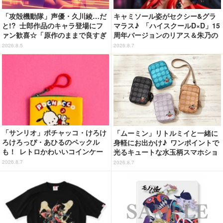
「攻殻機動隊」声優・久川綾…だ
キャミソール姿がセクシー&グラ
と!? 士郎作品のキャラ登場にフ
マラス♪ 「ハイスクールD×D」15
ァン歓喜☆「原作のままで良すぎ
周年バージョンのリアス＆朱乃の
るな」「脳の処理が追いつかない
フィギュアがリニューアルパッケ
2026.8.5
2026.8.7
よお」…第5話【ネタバレあり反
ージで登場！
応まとめ】
「サンリオ」ポチャッコ・けろけ
「ムーミン」リトルミイと一緒に
ろけろっぴ・あひるのペックル
身軽にお出かけ♪ ワンポイントで
も！ レトロかわいいコインケー
光るキュートな水玉柄スマホショ
ス第2弾がカプセルトイに登場♪
ルダーが新登場！
2026.8.7
2026.8.7