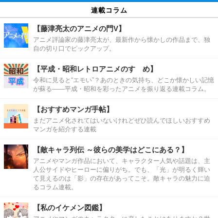
連載コラム
【藤津亮太のアニメの門V】
アニメ評論家の藤津亮太が、最新作から懐かしの作品まで、独
自の切り口でピックアップ。
【平成・昭和レトロアニメのすゝめ】
令和に見ると“エモい”？あのときの気持ち、どこか懐かしい記憶
が蘇る――平成・昭和を彩ったアニメを振り返る連載コラム。
【おすすめマンガ手帖】
まだアニメ化されてはいないけれどぜひ読んでほしいおすすめ
マンガを紹介する連載
【敵キャラ列伝 ～彼らの美学はどこにある？】
アニメやマンガ作品において、キャラクター人気や話題は、主
人公サイドやヒーローに偏りがち。でも、「光」が明るく輝い
て見えるのは「影」の存在があってこそ。敵キャラの魅力に迫
るコラム連載。
【私のイケメン図鑑】