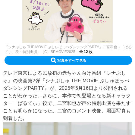
『シナぷしゅ THE MOVIE ぷしゅほっぺダンシングPARTY』二宮和也（「ぱる
てぃ」役・特別出演）（C）SPMOVIE2025
全 12 枚
写真をすべて見る
テレビ東京による民放初の赤ちゃん向け番組『シナぷし
ゅ』の映画第2弾『シナぷしゅ THE MOVIE ぷしゅほっぺ
ダンシングPARTY』が、2025年5月16日より公開される
ことがわかった。さらに、本作で初登場となる新キャラク
ター「ぱるてぃ」役で、二宮和也が声の特別出演を果たす
ことも明らかになった。二宮のコメント映像、場面写真も
到着した。