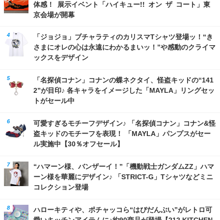
体感！ 展示イベント「ハイキュー!! オン ザ コート」東
京会場が開幕
「ジョジョ」ブチャラティのカリスマTシャツ登場ッ！“き
さまにオレの心は永遠にわかるまいッ！”や感動のクライマ
ックスをデザイン
「名探偵コナン」コナンの蝶ネクタイ、怪盗キッドの“141
2”が目印♪ 各キャラをイメージした「MAYLA」リングセッ
トがセール中
可愛すぎるモチーフデザイン♪ 「名探偵コナン」コナン&怪
盗キッドのモチーフを表現！ 「MAYLA」パンプスがセー
ル実施中【30％オフセール】
“ハマーン様、バンザーイ！”「機動戦士ガンダムZZ」ハマ
ーン様を華麗にデザイン♪ 「STRICT-G」Tシャツなどミニ
コレクション登場
ハローキティや、ポチャッコら“はぴだんぶい”がレトロ可
愛いキッチンアイテムに♪約90商品が登場【212 KITCHEN