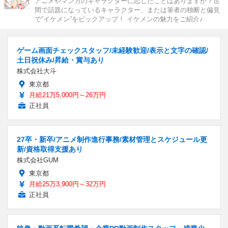
アニメやマンガのキャラクターに恋したことはありますか？世
間で話題になっているキャラクター、または筆者の独断と偏見
で“イケメン”をピックアップ！ イケメンの魅力をご紹介♪
ゲーム画面チェックスタッフ/未経験歓迎/表示と文字の確認/
土日祝休み/昇給・賞与あり
株式会社大斗
東京都
月給21万5,000円～26万円
正社員
27卒・新卒/アニメ制作進行事務/素材管理とスケジュール更
新/資格取得支援あり
株式会社GUM
東京都
月給25万3,900円～32万円
正社員