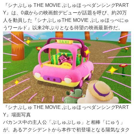
『シナぷしゅ THE MOVIE ぷしゅほっぺダンシングPART
Y』は、0歳からの映画館デビューが話題を呼び、約20万
人を動員した『シナぷしゅTHE MOVIE ぷしゅほっぺにゅ
うワールド』以来2年ぶりとなる待望の映画最新作だ。
『シナぷしゅ THE MOVIE ぷしゅほっぺダンシングPART
Y』場面写真
バカンス中の主人公「ぷしゅぷしゅ」と相棒「にゅう」
が、あるアクシデントから本作で初登場となる陽気なタク