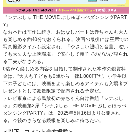
『シナぷしゅ THE MOVIE ぷしゅほっぺダンシングPART
Y』
なお本作は前作に続き、おはなしパートは赤ちゃんも大人
も楽しめる約40分でおくられる。映画の最後には座席での
写真撮影タイムも設定され、「やさしい照明と音量、泣い
ても大丈夫な上映環境」で安心して親子でのびのび観られ
る工夫がなされる。
0歳から楽しめる内容を目指して制作された本作の鑑賞料
金は、“大人も子どもも0歳から一律1,000円”だ。小学生以
下の子どもには、映画をより楽しめるアイテムも入場者プ
レゼントとして数量限定で配布される予定だ。
テレビ東京による民放初の赤ちゃん向け番組『シナぷし
ゅ』の映画第2弾『シナぷしゅ THE MOVIE ぷしゅほっぺ
ダンシングPARTY』は、2025年5月16日より公開され
る。今後のさらなる続報を楽しみに待ちたい。
＜以下、コメント全文掲載＞