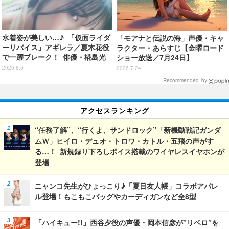
水着姿が美しい…♪ 「仮面ライダ
「モアナと伝説の海」声優・キャ
ーリバイス」アギレラ／夏木花役
ラクター・あらすじ【金曜ロード
で一躍ブレーク！ 俳優・椛島光
ショー放送／7月24日】
の2nd写真集が予約開始
2026.8.6
2026.7.24
Recommended by
アクセスランキング
“任務了解”、“行くよ、サンドロック”「新機動戦記ガンダ
ムＷ」ヒイロ・デュオ・トロワ・カトル・五飛の声がす
る…！ 新規録り下ろしボイス搭載のワイヤレスイヤホンが
登場
ニャンコ先生がひょっこり♪「夏目友人帳」コラボアパレ
ル登場！もこもこバッグやカーディガンなど全8型
「ハイキュー!!」西谷夕役の声優・岡本信彦が”リベロ”を