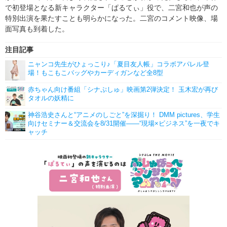
で初登場となる新キャラクター「ぱるてぃ」役で、二宮和也が声の
特別出演を果たすことも明らかになった。二宮のコメント映像、場
面写真も到着した。
注目記事
ニャンコ先生がひょっこり♪「夏目友人帳」コラボアパレル登
場！もこもこバッグやカーディガンなど全8型
赤ちゃん向け番組「シナぷしゅ」映画第2弾決定！ 玉木宏が再び
タオルの妖精に
神谷浩史さんと“アニメのしごと”を深掘り！ DMM pictures、学生
向けセミナー＆交流会を8/31開催――“現場×ビジネス”を一夜でキ
ャッチ