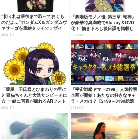
“切り札は最後まで取っておくも
「劇場版モノノ怪 第三章 蛇神」
のだよ…”ガンダムX＆ガンダムヴ
が豪華特典満載でBlu-ray＆DVD
ァサーゴを筆絵タッチでデザイ
化！ 描き下ろし後日譚を掲載し
ン！「ガンダムX」Tシャツ発売
たブックレットなど
2026.8.1
2026.8.5
「薬屋」壬氏様とひまわりの里に
「宇宙戦艦ヤマト2199」人気投票
♪ 猫猫ちゃんと大洗サンビーチに
企画が開始！あたなの好きなキャ
☆ 一緒に写真が撮れるARフォト
ラ・メカは？【2199～3199総選
スポット企画「猫猫・壬氏と夏巡
挙】
2026.8.7
2026.8.7
り」開催【茨城県】