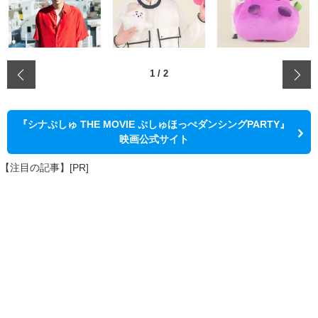
‹
1
/
2
『シナぷしゅ THE MOVIE ぷしゅほっぺダンシングPARTY』
映画公式サイト
【注目の記事】[PR]