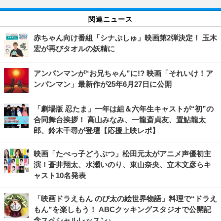
関連ニュース
赤ちゃん向け番組「シナぷしゅ」映画第2弾決定！ 玉木
宏が再びタオルの妖精に
アンパンマンが“お兄ちゃん”に!? 映画「それいけ！ア
ンパンマン」最新作が25年6月27日に公開
「劇場版 忍たま」一年は組＆六年生キャストが“初”の
合同舞台挨拶！ 高山みなみ、一龍斎貞友、置鮎龍太
郎、鈴木千尋が登壇【応援上映レポ】
映画「たべっ子どうぶつ」松田元太がアニメ声優初主
演！蒼井翔太、水瀬いのり、東山奈央、立木文彦らキ
ャスト10名発表
「映画ドラえもん のび太の絵世界物語」料理で“ドラえ
もん”を楽しもう！ ABCクッキングスタジオで公開記
念スペシャルレッスン♪