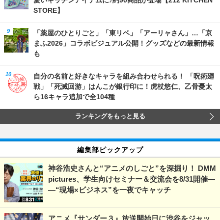
STORE】
「薬屋のひとりごと」「東リベ」「アーリャさん」…「京
まふ2026」コラボビジュアル公開！グッズなどの最新情報
も
自分の名前と好きなキャラを組み合わせられる！ 「呪術廻
戦」「死滅回游」はんこが銀行印に！虎杖悠仁、乙骨憂太
ら16キャラ追加で全104種
ランキングをもっと見る
編集部ピックアップ
神谷浩史さんと“アニメのしごと”を深掘り！ DMM
pictures、学生向けセミナー＆交流会を8/31開催―
―“現場×ビジネス”を一夜でキャッチ
アニメ『サンダー３』放送開始日に渋谷をジャッ