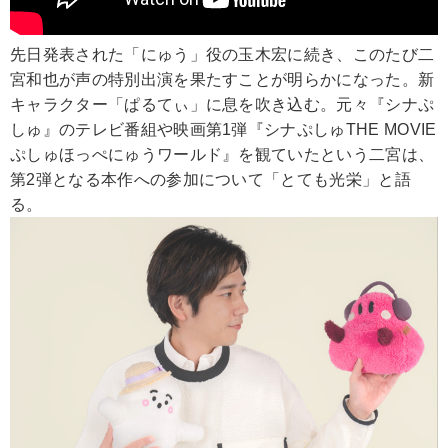
先日発表された「にゅう」役の玉木宏に続き、このたび二
宮和也が声の特別出演を果たすことが明らかになった。新
キャラクター「ぱるてぃ」に息を吹き込む。元々『シナぷ
しゅ』のテレビ番組や映画第1弾『シナぷしゅTHE MOVIE
ぷしゅほっぺにゅうワールド』を観ていたという二宮は、
第2弾となる本作への参加について「とても光栄」と語
る。