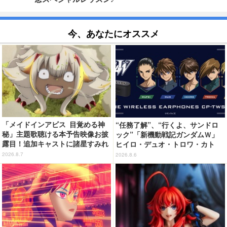
今、あなたにオススメ
「メイドインアビス 目覚める神
“任務了解”、“行くよ、サンドロ
秘」主題歌聴ける本予告映像お披
ック”「新機動戦記ガンダムＷ」
露目！追加キャストに諸星すみれ
ヒイロ・デュオ・トロワ・カト
&星野貴紀
ル・五飛の声がする…！ 新規録
2026.8.7
2026.8.6
り下ろしボイス搭載のワイヤレス
イヤホンが登場