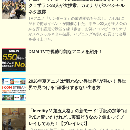
ク！学ラン33人が大捜索、カミナリがスペシャル
ネタ披露
TVアニメ『サンダー３』の放送開始を記念し、7月8日に
渋谷で街頭イベントが開催された。学ラン33人が主人公の
妹を探す設定で渋谷を練り歩き、お笑いコンビ・カミナリ
がスペシャルネタを披露。ハプニングも笑いに変えて会場
を盛り上げた。
DMM TVで視聴可能なアニメを紹介！
2026年夏アニメは“戦わない異世界”が熱い！ 異世
界で見つける“頑張りすぎない生き方
「Identity V 第五人格」の新モード“手記の加筆”は
PvEと聞いたけれど…実際どうなの？集まってプ
レイしてみた！【プレイレポ】