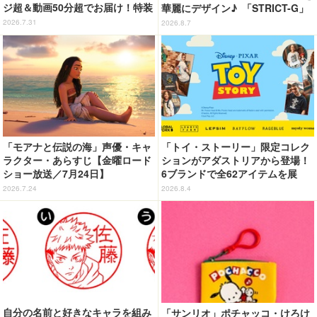
ジ超＆動画50分超でお届け！特装
華麗にデザイン♪ 「STRICT-G」
合本版のデジタル写真集が登場
Tシャツなどミニコレクション登
2026.7.31
2026.8.7
場
「モアナと伝説の海」声優・キャ
「トイ・ストーリー」限定コレク
ラクター・あらすじ【金曜ロード
ションがアダストリアから登場！
ショー放送／7月24日】
6ブランドで全62アイテムを展
開 店舗で購入するとオリジナル
2026.7.24
2026.8.4
マグネットをプレゼント☆
自分の名前と好きなキャラを組み
「サンリオ」ポチャッコ・けろけ