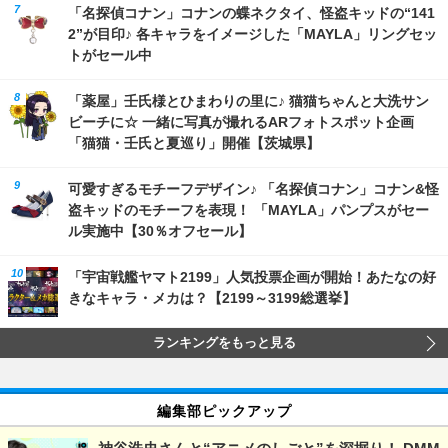
「名探偵コナン」コナンの蝶ネクタイ、怪盗キッドの“141
2”が目印♪ 各キャラをイメージした「MAYLA」リングセッ
トがセール中
「薬屋」壬氏様とひまわりの里に♪ 猫猫ちゃんと大洗サン
ビーチに☆ 一緒に写真が撮れるARフォトスポット企画
「猫猫・壬氏と夏巡り」開催【茨城県】
可愛すぎるモチーフデザイン♪ 「名探偵コナン」コナン&怪
盗キッドのモチーフを表現！ 「MAYLA」パンプスがセー
ル実施中【30％オフセール】
「宇宙戦艦ヤマト2199」人気投票企画が開始！あたなの好
きなキャラ・メカは？【2199～3199総選挙】
ランキングをもっと見る
編集部ピックアップ