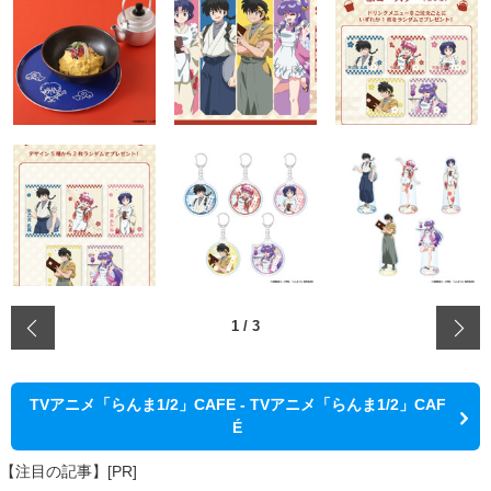
‹
1
/
3
TVアニメ「らんま1/2」CAFE - TVアニメ「らんま1/2」CAF
É
【注目の記事】[PR]