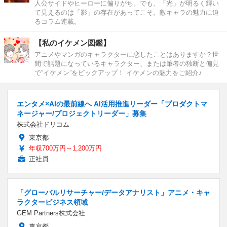
人公サイドやヒーローに偏りがち。でも、「光」が明るく輝い
て見えるのは「影」の存在があってこそ。敵キャラの魅力に迫
るコラム連載。
【私のイケメン図鑑】
アニメやマンガのキャラクターに恋したことはありますか？世
間で話題になっているキャラクター、または筆者の独断と偏見
で“イケメン”をピックアップ！ イケメンの魅力をご紹介♪
エンタメ×AIの最前線へ AI活用推進リーダー「プロダクトマ
ネージャー/プロジェクトリーダー」募集
株式会社ドリコム
東京都
年収700万円～1,200万円
正社員
「グローバルリサーチャー/データアナリスト」アニメ・キャ
ラクタービジネス領域
GEM Partners株式会社
東京都