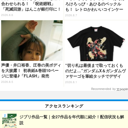
合わせられる！ 「呪術廻戦」
ろけろっぴ・あひるのペックル
「死滅回游」はんこが銀行印に！
も！ レトロかわいいコインケー
虎杖悠仁、乙骨憂太ら16キャラ追
ス第2弾がカプセルトイに登場♪
2026.8.6
2026.8.7
加で全104種
声優・井口裕香、圧巻の美ボディ
“切り札は最後まで取っておくも
を大披露！ 初表紙&巻頭10ペー
のだよ…”ガンダムX＆ガンダムヴ
ジに登場♪「FLASH」発売
ァサーゴを筆絵タッチでデザイ
ン！「ガンダムX」Tシャツ発売
2026.8.5
2026.8.1
Recommended by
アクセスランキング
ジブリ作品一覧｜全27作品を年代順に紹介！配信状況も解
説