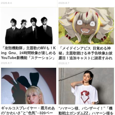
「ジョイフル」コラボ第3弾・第4
開！「成長した私の姿を楽しんで
2026.8.4
2026.8.7
弾決定【8月18日～】
いただけたら」
「攻殻機動隊」主題歌のMVも！K
「メイドインアビス 目覚める神
ing Gnu、24時間映像が楽しめる
秘」主題歌聴ける本予告映像お披
YouTube新機能「ステーション」
露目！追加キャストに諸星すみれ
ページを公開
&星野貴紀
2026.8.7
2026.8.7
ギャルコスプレイヤー・霜月めあ
“ハマーン様、バンザーイ！”「機
の“かわいさ”と“色気”─320ペー
動戦士ガンダムZZ」ハマーン様を