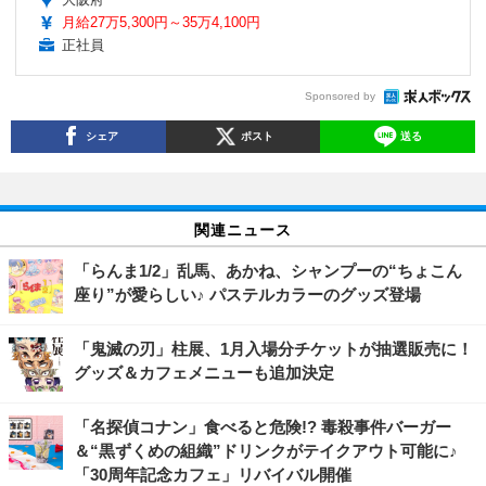
月給27万5,300円～35万4,100円
正社員
Sponsored by
シェア
ポスト
送る
関連ニュース
「らんま1/2」乱馬、あかね、シャンプーの“ちょこん
座り”が愛らしい♪ パステルカラーのグッズ登場
「鬼滅の刃」柱展、1月入場分チケットが抽選販売に！
グッズ＆カフェメニューも追加決定
「名探偵コナン」食べると危険!? 毒殺事件バーガー
＆“黒ずくめの組織”ドリンクがテイクアウト可能に♪
「30周年記念カフェ」リバイバル開催