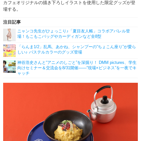
カフェオリジナルの描き下ろしイラストを使用した限定グッズが登
場する。
注目記事
ニャンコ先生がひょっこり♪「夏目友人帳」コラボアパレル登
場！もこもこバッグやカーディガンなど全8型
「らんま1/2」乱馬、あかね、シャンプーの“ちょこん座り”が愛ら
しい♪ パステルカラーのグッズ登場
神谷浩史さんと“アニメのしごと”を深掘り！ DMM pictures、学生
向けセミナー＆交流会を8/31開催――“現場×ビジネス”を一夜でキ
ャッチ