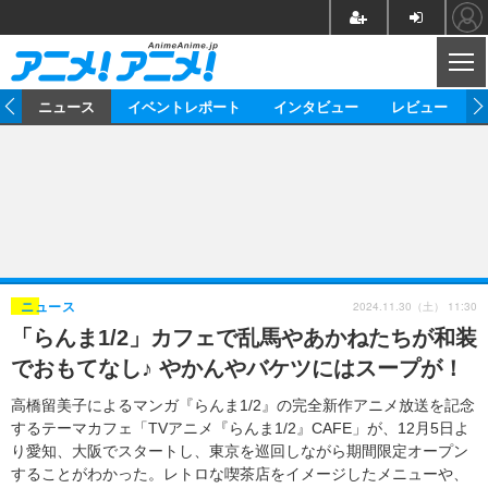
CL
ム
ニュース
イベントレポート
インタビュー
レビュー
ニュース
アニメ
映画/ドラマ
イベントレポート
マンガ
ノベル
アニメ
映画
インタビュー
音楽
声優
ライブ
舞台
スタッフ
声優
レビュー
2024.11.30（土） 11:30
ニュース
「らんま1/2」カフェで乱馬やあかねたちが和装
ゲーム
グッズ
海外イベント
ビジネス
俳優・タレント
アーティスト
アニメ
実写
動画
でおもてなし♪ やかんやバケツにはスープが！
イベント
海外
ビジネス
書評
イベント
アニメ
映画/ドラマ
連載・コラム
高橋留美子によるマンガ『らんま1/2』の完全新作アニメ放送を記念
するテーマカフェ「TVアニメ『らんま1/2』CAFE」が、12月5日よ
ゲーム
座談会
アニメ！アニメ！TV
ABEMA Cafe
り愛知、大阪でスタートし、東京を巡回しながら期間限定オープン
することがわかった。レトロな喫茶店をイメージしたメニューや、