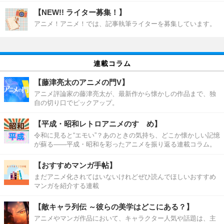
【NEW!! ライター募集！】
アニメ！アニメ！では、記事執筆ライターを募集しています。
連載コラム
【藤津亮太のアニメの門V】
アニメ評論家の藤津亮太が、最新作から懐かしの作品まで、独
自の切り口でピックアップ。
【平成・昭和レトロアニメのすゝめ】
令和に見ると“エモい”？あのときの気持ち、どこか懐かしい記憶
が蘇る――平成・昭和を彩ったアニメを振り返る連載コラム。
【おすすめマンガ手帖】
まだアニメ化されてはいないけれどぜひ読んでほしいおすすめ
マンガを紹介する連載
【敵キャラ列伝 ～彼らの美学はどこにある？】
アニメやマンガ作品において、キャラクター人気や話題は、主