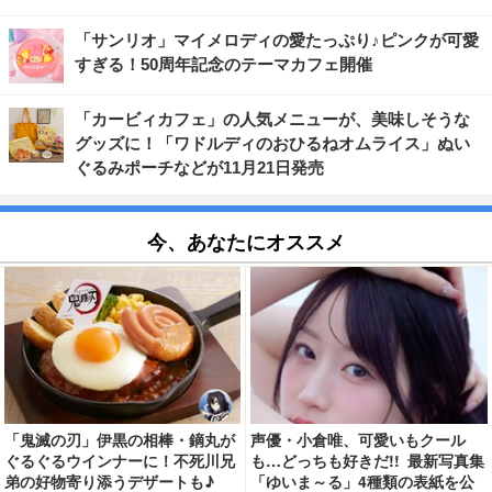
「サンリオ」マイメロディの愛たっぷり♪ピンクが可愛
すぎる！50周年記念のテーマカフェ開催
「カービィカフェ」の人気メニューが、美味しそうな
グッズに！「ワドルディのおひるねオムライス」ぬい
ぐるみポーチなどが11月21日発売
今、あなたにオススメ
「鬼滅の刃」伊黒の相棒・鏑丸が
声優・小倉唯、可愛いもクール
ぐるぐるウインナーに！不死川兄
も…どっちも好きだ!! 最新写真集
弟の好物寄り添うデザートも♪
「ゆいま～る」4種類の表紙を公