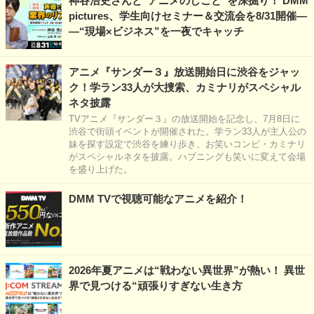
神谷浩史さんと“アニメのしごと”を深掘り！ DMM
pictures、学生向けセミナー＆交流会を8/31開催―
―“現場×ビジネス”を一夜でキャッチ
アニメ『サンダー３』放送開始日に渋谷をジャッ
ク！学ラン33人が大捜索、カミナリがスペシャル
ネタ披露
TVアニメ『サンダー３』の放送開始を記念し、7月8日に
渋谷で街頭イベントが開催された。学ラン33人が主人公の
妹を探す設定で渋谷を練り歩き、お笑いコンビ・カミナリ
がスペシャルネタを披露。ハプニングも笑いに変えて会場
を盛り上げた。
DMM TVで視聴可能なアニメを紹介！
2026年夏アニメは“戦わない異世界”が熱い！ 異世
界で見つける“頑張りすぎない生き方