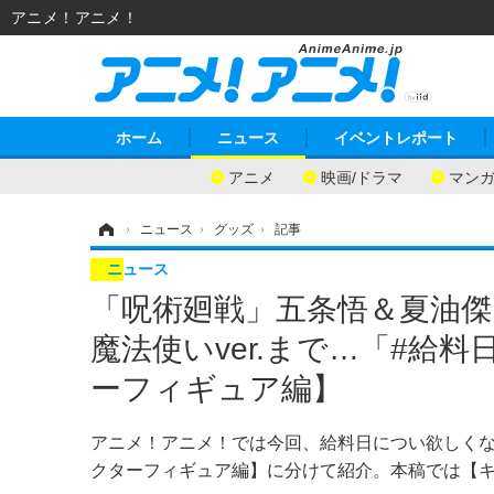
アニメ！アニメ！
ホーム
ニュース
イベントレポート
アニメ
映画/ドラマ
マン
ホーム
›
ニュース
›
グッズ
›
記事
ニュース
「呪術廻戦」五条悟＆夏油傑 
魔法使いver.まで…「#給
ーフィギュア編】
アニメ！アニメ！では今回、給料日につい欲しく
クターフィギュア編】に分けて紹介。本稿では【