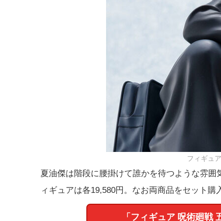
フィギュア 
夏油傑は階段に腰掛けて誰かを待つような雰囲
ィギュアは各19,580円。なお両商品をセット
「フィギュア 呪術廻戦 