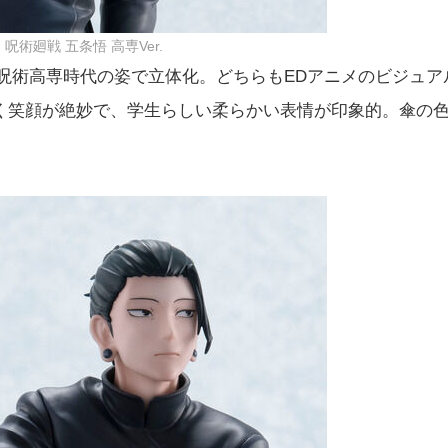
呪術廻戦 五条悟 高専Ver.
呪術高専時代の姿で立体化。どちらもEDアニメのビジュア
く笑顔が絶妙で、学生らしい柔らかい表情が印象的。傘の