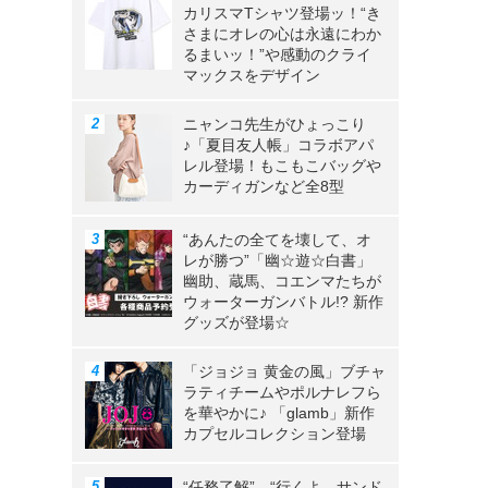
カリスマTシャツ登場ッ！“き
さまにオレの心は永遠にわか
るまいッ！”や感動のクライ
マックスをデザイン
ニャンコ先生がひょっこり
♪「夏目友人帳」コラボアパ
レル登場！もこもこバッグや
カーディガンなど全8型
“あんたの全てを壊して、オ
レが勝つ”「幽☆遊☆白書」
幽助、蔵馬、コエンマたちが
ウォーターガンバトル!? 新作
グッズが登場☆
「ジョジョ 黄金の風」ブチャ
フ
ラティチームやポルナレフら
を華やかに♪ 「glamb」新作
カプセルコレクション登場
“任務了解”、“行くよ、サンド