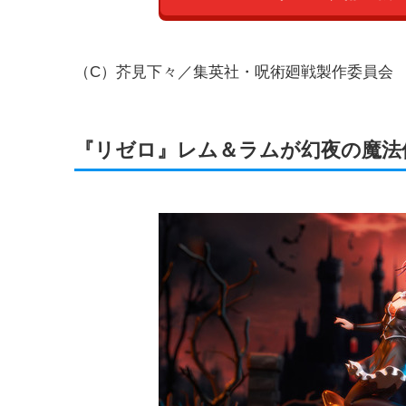
（C）芥見下々／集英社・呪術廻戦製作委員会
『リゼロ』レム＆ラムが幻夜の魔法