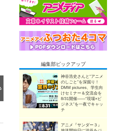
編集部ピックアップ
神谷浩史さんと“アニメ
のしごと”を深掘り！
DMM pictures、学生向
けセミナー＆交流会を
8/31開催――“現場×ビ
ジネス”を一夜でキャッ
チ
、むっちりとした腰まわり…そして“挑発する目”!!「おさぼりギャル 愛沢りさ」フィギュアで新登場
アニメ『サンダー３』
放送開始日に渋谷をジ