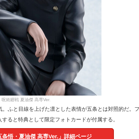
呪術廻戦 夏油傑 高専Ver.
気。ふと目線を上げた凛とした表情が五条とは対照的だ。
購入すると特典として限定フォトカードが付属する。
五条悟・夏油傑 高専Ver.」詳細ページ