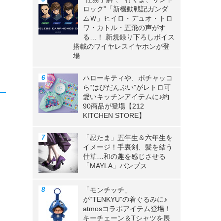
ロック”「新機動戦記ガンダ
ムＷ」ヒイロ・デュオ・トロ
ワ・カトル・五飛の声がす
る…！ 新規録り下ろしボイス
搭載のワイヤレスイヤホンが登
場
ハローキティや、ポチャッコ
ら“はぴだんぶい”がレトロ可
愛いキッチンアイテムに♪約
90商品が登場【212
KITCHEN STORE】
「忍たま」五年生＆六年生を
イメージ！手裏剣、髪を結う
仕草…和の趣を感じさせる
「MAYLA」パンプス
「モンチッチ」
が“TENKYU”の着ぐるみに♪
atmosコラボアイテム登場！
キーチェーン＆Tシャツを展