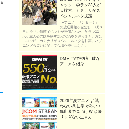
送る
ャック！学ラン33人が
大捜索、カミナリがス
ペシャルネタ披露
TVアニメ『サンダー３』
の放送開始を記念し、7月8
日に渋谷で街頭イベントが開催された。学ラン33
人が主人公の妹を探す設定で渋谷を練り歩き、お笑
いコンビ・カミナリがスペシャルネタを披露。ハプ
ニングも笑いに変えて会場を盛り上げた。
DMM TVで視聴可能な
アニメを紹介！
2026年夏アニメは“戦
わない異世界”が熱い！
異世界で見つける“頑張
りすぎない生き方