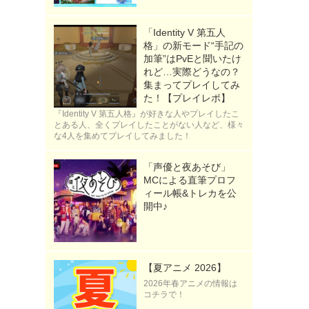
「Identity V 第五人
格」の新モード“手記の
加筆”はPvEと聞いたけ
れど…実際どうなの？
集まってプレイしてみ
た！【プレイレポ】
『Identity V 第五人格』が好きな人やプレイしたこ
とある人、全くプレイしたことがない人など、様々
な4人を集めてプレイしてみました！
「声優と夜あそび」
MCによる直筆プロフ
ィール帳&トレカを公
開中♪
【夏アニメ 2026】
2026年春アニメの情報は
コチラで！