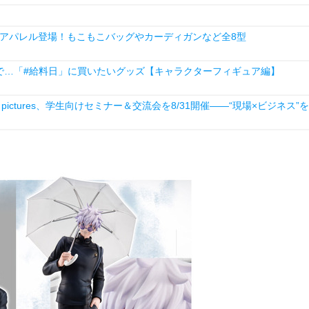
アパレル登場！もこもこバッグやカーディガンなど全8型
で…「#給料日」に買いたいグッズ【キャラクターフィギュア編】
ictures、学生向けセミナー＆交流会を8/31開催――“現場×ビジネス”を