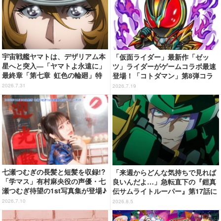
宇宙戦艦ヤマトは、デザリアム本
「仮面ライダー」最新作「ゼッ
星へと突入―「ヤマトよ永遠に」
ツ」ライダーがゲームコラボ最速
最終章「第七章 虹色の輪廻」特
登場！「コトダマン」第8弾コラ
報映像が公開！加藤直之新規描き
ボ開催
2026.7.31
2026.7.19
下ろし特製スリーブのBlu-ray＆D
VD情報も
七瀬つむぎの長髪と短髪を収録!?
「来週からどんな気持ちで見れば
「学マス」有村麻央役の声優・七
良いんだよ…」急転直下の『鎧真
瀬つむぎ待望の1st写真集が登場♪
伝サムライトルーパー』第17話に
10月30日に発売
感情の追いつかない視聴者が続
2026.7.10
2026.8.5
出…【ネタバレあり反応まとめ】