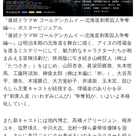
『連続ドラマＷ ゴールデンカムイ ―北海道刺青囚人争奪
編―』ポスタービジュアル
『連続ドラマW ゴールデンカムイ ―北海道刺青囚人争奪
編―』は明治末期の北海道を舞台に描く、アイヌの埋蔵金
を巡るミステリーにして、魅力的なキャラクターたちが相
まみえる冒険活劇だ。映画版に引き続き山崎賢人（崎は
「たつさき」）をはじめ、山田杏奈、眞栄田郷敦、矢本悠
馬、工藤阿須加、柳俊太郎（柳は木偏に「夘」）、大谷亮
平、勝矢、木場勝己、大方斐紗子、井浦新、玉木宏、舘ひ
ろしら主要キャストが続投する。埋蔵金のありかを示
す“刺青人皮（いれずみにんぴ）”争奪戦が、いよいよ本格
化していく。
また新キャストには池内博之、高橋メアリージュン、桜井
ユキ、塩野瑛久、中川大志、北村一輝ら豪華俳優陣を迎
え、さらに各話ごとにクセ者ぞろいのキャラクターも続々