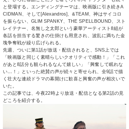
と登場する。エンディングテーマは、映画版に引き続きA
CIDMAN、そして[Alexandros]、&TEAM、神はサイコロ
を振らない、GLIM SPANKY、THE SPELLBOUND、スト
レイテナー、名無し之太郎という豪華アーティスト8組が
各話を担当する驚きの仕掛けも用意され、波乱に満ちた金
塊争奪戦が繰り広げられる。
先週、ついに第1話が放送・配信されると、SNS上では
「映画版と同じく素晴らしいクオリティで感動！」「これ
があと8話分も観られるなんて嬉しい」「興奮して眠れな
い…！」といった絶賛の声が続々と寄せられ、全9話で描
く壮大な連続ドラマの幕開けに歓喜と興奮の声が相次いで
いた。
この記事では、今夜22時より放送・配信となる第2話の見
どころを紹介する。