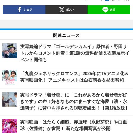
シェア
ポスト
送る
関連ニュース
実写続編ドラマ「ゴールデンカムイ」原作者・野田サ
トルからコメント到着！第1話の無料配信＆衣装展示イ
ベント開催も
「九龍ジェネリックロマンス」2025年にTVアニメ化＆
実写映画化！ アニメキャストは白石晴香＆杉田智和
実写ドラマ「着せ恋」に「これがあるから着せ恋が好
きです」の声！好きなものにまっすぐな海夢（演・永
瀬莉子）に背中を押される視聴者続出！【第1話放送】
実写映画「はたらく細胞」赤血球（永野芽郁）や白血
球（佐藤健）が奮闘！ 新たな場面写真が公開