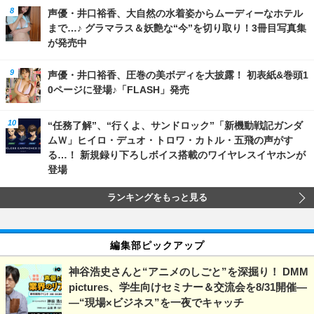
声優・井口裕香、大自然の水着姿からムーディーなホテル
まで…♪ グラマラス＆妖艶な“今”を切り取り！3冊目写真集
が発売中
声優・井口裕香、圧巻の美ボディを大披露！ 初表紙&巻頭1
0ページに登場♪「FLASH」発売
“任務了解”、“行くよ、サンドロック”「新機動戦記ガンダ
ムＷ」ヒイロ・デュオ・トロワ・カトル・五飛の声がす
る…！ 新規録り下ろしボイス搭載のワイヤレスイヤホンが
登場
ランキングをもっと見る
編集部ピックアップ
神谷浩史さんと“アニメのしごと”を深掘り！ DMM
pictures、学生向けセミナー＆交流会を8/31開催―
―“現場×ビジネス”を一夜でキャッチ