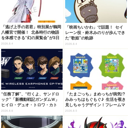
「逃げ上手の若君」特別展が鶴岡
「映画ちいかわ」で話題！ セイ
八幡宮で開催！ 北条時行の物語
レーン役・鈴木みのりが歩んでき
を体感できる“幻の展覧会”が3日
た“歌姫”の軌跡
間限定で登場【8/28～30】
2026.8.4
2026.8.4
“任務了解”、“行くよ、サンドロ
「たまごっち」まめっちが病気!?
ック”「新機動戦記ガンダムＷ」
みみっちはもぐもぐ♪ 生活を覗き
ヒイロ・デュオ・トロワ・カト
見しちゃうデザイン！フレームマ
ル・五飛の声がする…！ 新規録
グネット「ぴたっとフレーム」登
2026.8.6
2026.8.5
り下ろしボイス搭載のワイヤレス
場☆
イヤホンが登場