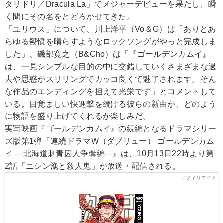
タリドリ／Dracula La」でメジャーデビューを果たし、瞬
く間にその名をとどろかせてきた。
「ユリウス」について、川上洋平（Vo＆G）は「ありとあ
らゆる鬱憤を晴らすようなロックソングがやっと完成しま
した」、磯部寛之（B&Cho）は「『ゴールデンカムイ』
は、一見シンプルな目的の中に交錯していくさまざまな過
去や思惑がスリリングでカッコ良くて魅了されます。そん
な作品のエンディングを担えて光栄です」とコメントして
いる。目覚ましい快進撃を続ける彼らの新曲が、どのよう
に物語を盛り上げてくれるか楽しみだ。
実写映画『ゴールデンカムイ』の続編となるドラマシリー
ズ版第1弾『連続ドラマW（ダブリュー） ゴールデンカム
イ ―北海道刺青囚人争奪編―』は、10月13日22時より第
2話「ニシン漁と殺人鬼」が放送・配信される。