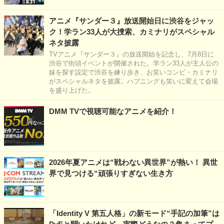
アニメ『サンダー３』放送開始日に渋谷をジャッ
ク！学ラン33人が大捜索、カミナリがスペシャル
ネタ披露
TVアニメ『サンダー３』の放送開始を記念し、7月8日に
渋谷で街頭イベントが開催された。学ラン33人が主人公の
妹を探す設定で渋谷を練り歩き、お笑いコンビ・カミナリ
がスペシャルネタを披露。ハプニングも笑いに変えて会場
を盛り上げた。
DMM TVで視聴可能なアニメを紹介！
2026年夏アニメは“戦わない異世界”が熱い！ 異世
界で見つける“頑張りすぎない生き方
「Identity V 第五人格」の新モード“手記の加筆”は