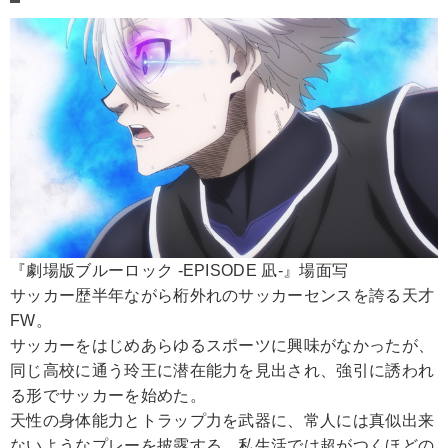
『劇場版ブルーロック -EPISODE 凪-』場面写
サッカー歴半年ながら桁外れのサッカーセンスを誇る天才
FW。
サッカーをはじめあらゆるスポーツに興味がなかったが、
同じ高校に通う玲王に潜在能力を見出され、強引に誘われ
る形でサッカーを始めた。
天性の身体能力とトラップ力を武器に、常人には真似出来
ないようなプレーを披露する。私生活では超がつくほどの