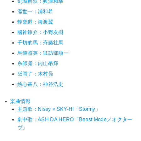
剣城斬鉄：興津和幸
潔世一：浦和希
蜂楽廻：海渡翼
國神錬介：小野友樹
千切豹馬：斉藤壮馬
馬狼照英：諏訪部順一
糸師凛：内山昂輝
舐岡了：木村昴
絵心甚八：神谷浩史
楽曲情報
主題歌：Nissy × SKY-HI「Stormy」
劇中歌：ASH DA HERO「Beast Mode／オクター
ヴ」