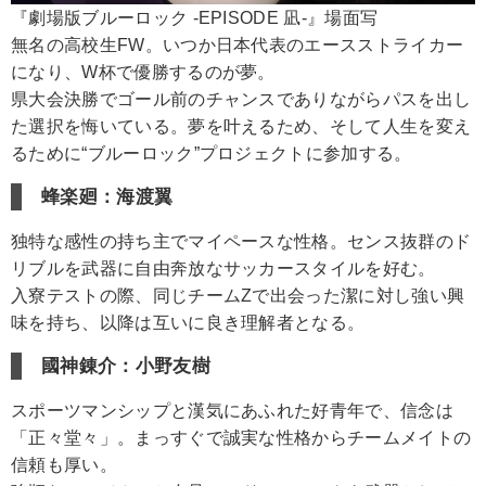
『劇場版ブルーロック -EPISODE 凪-』場面写
無名の高校生FW。いつか日本代表のエースストライカー
になり、W杯で優勝するのが夢。
県大会決勝でゴール前のチャンスでありながらパスを出し
た選択を悔いている。夢を叶えるため、そして人生を変え
るために“ブルーロック”プロジェクトに参加する。
蜂楽廻：海渡翼
独特な感性の持ち主でマイペースな性格。センス抜群のド
リブルを武器に自由奔放なサッカースタイルを好む。
入寮テストの際、同じチームZで出会った潔に対し強い興
味を持ち、以降は互いに良き理解者となる。
國神錬介：小野友樹
スポーツマンシップと漢気にあふれた好青年で、信念は
「正々堂々」。まっすぐで誠実な性格からチームメイトの
信頼も厚い。