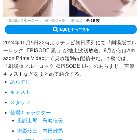
『劇場版ブルーロック -EPISODE 凪-』場面写
全 19 枚
写真をすべて見る
2024年10月5日22時よりテレビ朝日系列にて『劇場版ブル
ーロック -EPISODE 凪-』が地上波初放送。9月からはAm
azon Prime Videoにて見放題独占配信中だ。本稿では、
『劇場版ブルーロック -EPISODE 凪-』のあらすじ、声優
キャストなどをまとめて紹介する。
あらすじ
キャスト
スタッフ
登場キャラクター
凪誠士郎：島崎信長
御影玲王：内田雄馬