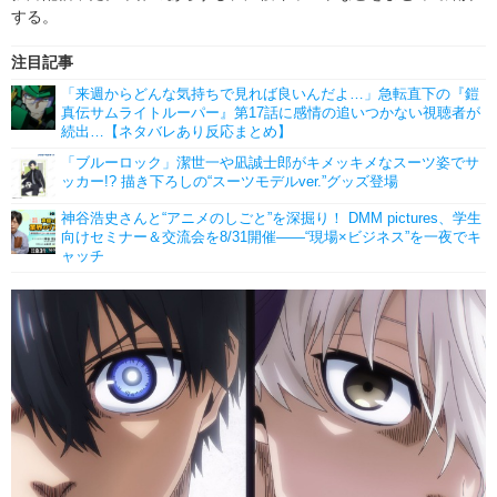
する。
注目記事
「来週からどんな気持ちで見れば良いんだよ…」急転直下の『鎧
真伝サムライトルーパー』第17話に感情の追いつかない視聴者が
続出…【ネタバレあり反応まとめ】
「ブルーロック」潔世一や凪誠士郎がキメッキメなスーツ姿でサ
ッカー!? 描き下ろしの“スーツモデルver.”グッズ登場
神谷浩史さんと“アニメのしごと”を深掘り！ DMM pictures、学生
向けセミナー＆交流会を8/31開催――“現場×ビジネス”を一夜でキ
ャッチ