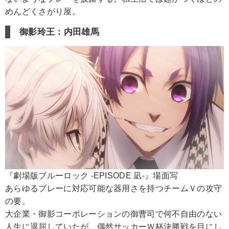
めんどくさがり屋。
御影玲王：内田雄馬
『劇場版ブルーロック -EPISODE 凪-』場面写
あらゆるプレーに対応可能な器用さを持つチームＶの攻守
の要。
大企業・御影コーポレーションの御曹司で何不自由のない
人生に退屈していたが、偶然サッカーＷ杯決勝戦を目にし