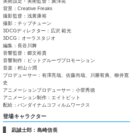
美術設定・美術監督：廣澤晃
背景：Creative Freaks
撮影監督：浅黄康裕
撮影：チップチューン
3DCGディレクター：広沢 範光
3DCG：オーラスタジオ
編集：長谷川舞
音響監督：郷文裕貴
音響制作：ビットグルーヴプロモーション
音楽：村山☆潤
プロデューサー：有澤亮哉、佐藤尚哉、川勝宥典、柳井寛
史
アニメーションプロデューサー：小菅秀徳
アニメーション制作：エイトビット
配給：バンダイナムコフィルムワークス
登場キャラクター
凪誠士郎：島崎信長