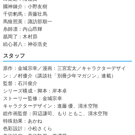
國神錬介：小野友樹
千切豹馬：斉藤壮馬
馬狼照英：諏訪部順一
糸師凛：内山昂輝
舐岡了：木村昴
絵心甚八：神谷浩史
スタッフ
原作：金城宗幸／漫画：三宮宏太／キャラクターデザイ
ン：ノ村優介（講談社「別冊少年マガジン」連載）
監督：石川俊介
シリーズ構成・脚本：岸本卓
ストーリー監修：金城宗幸
キャラクターデザイン：進藤 優、清水空翔
総作画監督：田辺謙司、もり ともこ、清水空翔
特殊効果：あかね
色彩設計：小松さくら