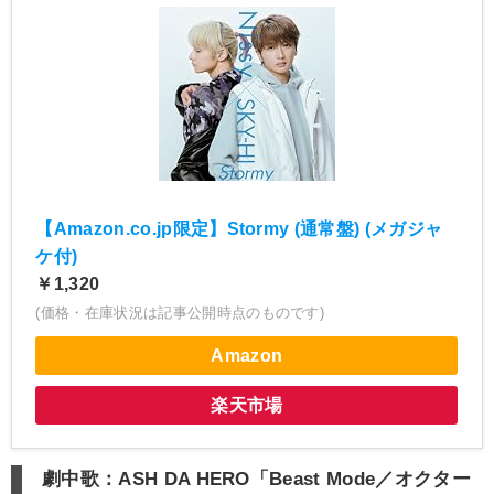
【Amazon.co.jp限定】Stormy (通常盤) (メガジャ
ケ付)
￥1,320
(価格・在庫状況は記事公開時点のものです)
Amazon
楽天市場
劇中歌：ASH DA HERO「Beast Mode／オクター