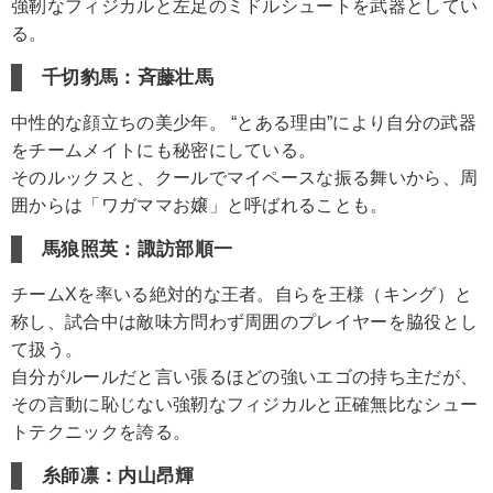
強靭なフィジカルと左足のミドルシュートを武器としてい
る。
千切豹馬：斉藤壮馬
中性的な顔立ちの美少年。 “とある理由”により自分の武器
をチームメイトにも秘密にしている。
そのルックスと、クールでマイペースな振る舞いから、周
囲からは「ワガママお嬢」と呼ばれることも。
馬狼照英：諏訪部順一
チームXを率いる絶対的な王者。自らを王様（キング）と
称し、試合中は敵味方問わず周囲のプレイヤーを脇役とし
て扱う。
自分がルールだと言い張るほどの強いエゴの持ち主だが、
その言動に恥じない強靭なフィジカルと正確無比なシュー
トテクニックを誇る。
糸師凛：内山昂輝