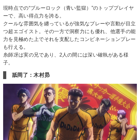
現時点での“ブルーロック（青い監獄）”のトッププレイヤ
ーで、高い得点力を誇る。
クールな雰囲気を纏っているが強気なプレーや言動が目立
つ超エゴイスト。その一方で洞察力にも優れ、他選手の能
力を見極めた上でそれを支配したコンビネーションプレー
も行える。
糸師冴は実の兄であり、2人の間には深い確執がある様
子。
舐岡了：木村昴