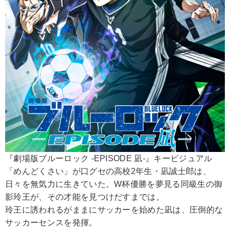
『劇場版ブルーロック -EPISODE 凪-』キービジュアル
「めんどくさい」が口グセの高校2年生・凪誠士郎は、
日々を無気力に生きていた。W杯優勝を夢見る同級生の御
影玲王が、その才能を見つけだすまでは。
玲王に誘われるがままにサッカーを始めた凪は、圧倒的な
サッカーセンスを発揮。