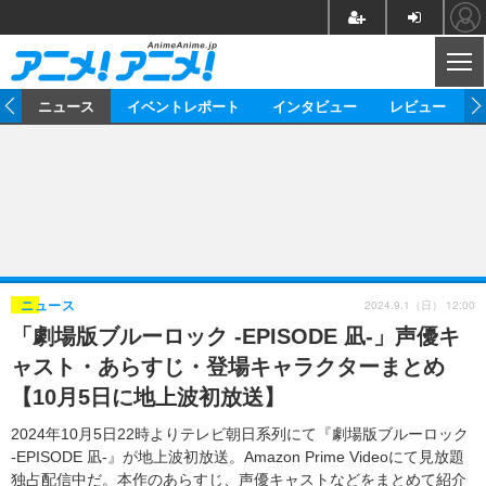
CL
ム
ニュース
イベントレポート
インタビュー
レビュー
ニュース
アニメ
映画/ドラマ
イベントレポート
マンガ
ノベル
アニメ
映画
インタビュー
音楽
声優
ライブ
舞台
スタッフ
声優
レビュー
2024.9.1（日） 12:00
ニュース
「劇場版ブルーロック -EPISODE 凪-」声優キ
ゲーム
グッズ
海外イベント
ビジネス
俳優・タレント
アーティスト
アニメ
実写
動画
ャスト・あらすじ・登場キャラクターまとめ
イベント
海外
ビジネス
書評
イベント
アニメ
映画/ドラマ
連載・コラム
【10月5日に地上波初放送】
ゲーム
座談会
アニメ！アニメ！TV
ABEMA Cafe
2024年10月5日22時よりテレビ朝日系列にて『劇場版ブルーロック
-EPISODE 凪-』が地上波初放送。Amazon Prime Videoにて見放題
独占配信中だ。本作のあらすじ、声優キャストなどをまとめて紹介