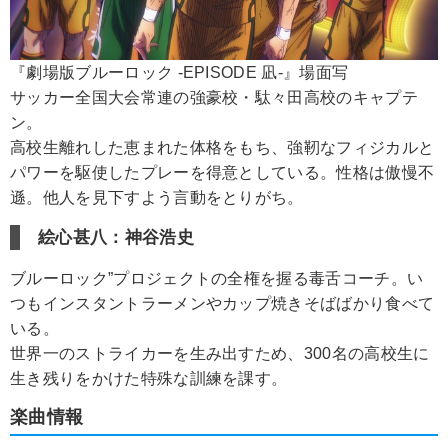
『劇場版ブルーロック -EPISODE 凪-』場面写
サッカー全国大会常連の強豪校・駄々田高校のキャプテ
ン。
高校生離れした恵まれた体格をもち、強靭なフィジカルと
パワーを駆使したプレーを得意としている。性格は傲慢不
遜。他人を見下すよう言動をとりがち。
絵心甚八：神谷浩史
ブルーロック”プロジェクトの全権を握る毒舌コーチ。い
つもインスタントラーメンやカップ焼きそばばかり食べて
いる。
世界一のストライカーを生み出すため、300名の高校生に
生き残りをかけた特殊な訓練を課す。
楽曲情報