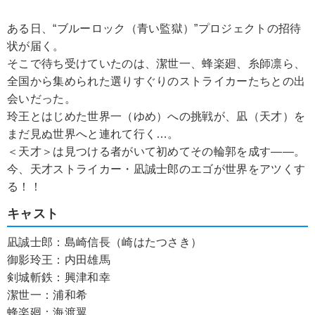
ある日、“ブルーロック（青い監獄）”プロジェクトの招待
状が届く。
そこで待ち受けていたのは、潔世一、蜂楽廻、糸師凛ら、
全国から集められた選りすぐりのストライカーたちとの出
会いだった。
玲王とはじめた世界一（ゆめ）への挑戦が、凪（天才）を
まだ見ぬ世界へと連れて行く…。
＜天才＞は見つける者がいて初めてその輪郭を成す――。
今、天才ストライカー・凪誠士郎のエゴが世界をアツくす
る！！
キャスト
凪誠士郎：島崎信長（崎はたつさき）
御影玲王：内田雄馬
剣城斬鉄：興津和幸
潔世一：浦和希
蜂楽廻：海渡翼