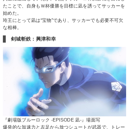
たことで、自身もＷ杯優勝を目標に凪を誘ってサッカーを
始めた。
玲王にとって凪は“宝物”であり、サッカーでも必要不可欠
な相棒。
剣城斬鉄：興津和幸
『劇場版ブルーロック -EPISODE 凪-』場面写
爆発的な加速力と左足から放つシュートが武器で、トレー